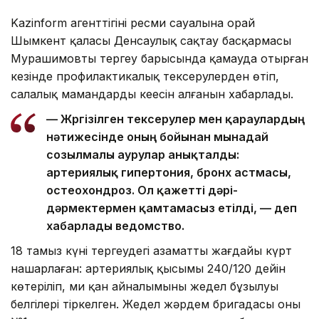
Kazinform агенттігінің ресми сауалына орай
Шымкент қаласы Денсаулық сақтау басқармасы
Мурашимовтың тергеу барысында қамауда отырған
кезінде профилактикалық тексерулерден өтіп,
салалық мамандардың кеңесін алғанын хабарлады.
— Жүргізілген тексерулер мен қараулардың
нәтижесінде оның бойынан мынадай
созылмалы аурулар анықталды:
артериялық гипертония, бронх астмасы,
остеохондроз. Ол қажетті дәрі-
дәрмектермен қамтамасыз етілді, — деп
хабарлады ведомство.
18 тамыз күні тергеудегі азаматтың жағдайы күрт
нашарлаған: артериялық қысымы 240/120 дейін
көтеріліп, ми қан айналымының жедел бұзылуы
белгілері тіркелген. Жедел жәрдем бригадасы оны