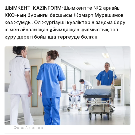
ШЫМКЕНТ. KAZINFORM-Шымкентте №2 арнайы
ХҚКО-ның бұрынғы басшысы Жомарт Мурашимов
көз жұмды. Ол жүргізуші куәліктерін заңсыз беру
ісімен айналысқан ұйымдасқан қылмыстық топ
құру дерегі бойынша тергеуде болған.
Фото: Азертадж