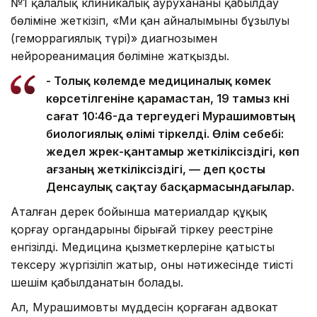
№1 қалалық клиникалық аурухананың қабылдау
бөліміне жеткізіп, «Ми қан айналымының бұзылуы
(геморрагиялық түрі)» диагнозымен
нейрореанимация бөліміне жатқызды.
- Толық көлемде медициналық көмек
көрсетілгеніне қарамастан, 19 тамыз күні
сағат 10:46-да тергеудегі Мурашимовтың
биологиялық өлімі тіркелді. Өлім себебі:
жедел жүрек-қантамыр жеткіліксіздігі, көп
ағзаның жеткіліксіздігі, — деп қосты
Денсаулық сақтау басқармасындағылар.
Аталған дерек бойынша материалдар құқық
қорғау органдарының бірыңғай тіркеу реестріне
енгізілді. Медицина қызметкерлеріне қатысты
тексеру жүргізіліп жатыр, оның нәтижесінде тиісті
шешім қабылданатын болады.
Ал, Мурашимовтың мүддесін қорғаған адвокат