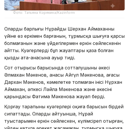
Фото: Татьяна Корякина/Kazinform
Олардың барлығы Нұрайдың Шерхан Аймаханның
үйіне өз еркімен барғанын, тұрмысқа шығуға қарсы
болмағанын және үйдегілермен еркін сөйлескенін
айтты. Куәгерлердің бұл жауаптары қаза болған
қыздың ата-анасына ауыр тиді.
Сот отырысы барысында сотталушының әкесі
Әлмахан Мәкенов, анасы Айгүл Мәкенова, ағасы
Дархан Мәкенов, кәмелетке толмаған інісі Нұрхан
Аймахан, әпкесі Ләйла Мәкенова және әкесінің
қарындасы Фатима Мәкенова жауап берді.
Қорғау тарапының куәгерлері оқиға барысын бірдей
сипаттады. Олардың айтуынша, Нұрай
туыстарымен еркін сөйлескен, күлімсіреп отырған,
үйден кетуге әрекет жасамаған, тұрмысқа шығуға