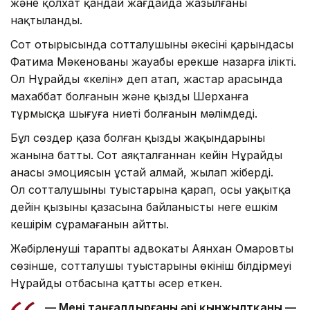
және қолхат қандай жағдайда жазылғаны
нақтыланды.
Сот отырысында сотталушының әкесінің қарындасы
Фатима Мәкенованың жауабы ерекше назарға ілікті.
Ол Нұрайды «келін» деп атап, жастар арасында
махаббат болғанын және қыздың Шерханға
тұрмысқа шығуға ниеті болғанын мәлімдеді.
Бұл сөздер қаза болған қыздың жақындарының
жанына батты. Сот аяқталғаннан кейін Нұрайдың
анасы эмоциясын ұстай алмай, жылап жіберді.
Ол сотталушының туыстарына қарап, осы уақытқа
дейін қызының қазасына байланысты неге ешкім
кешірім сұрамағанын айтты.
Жәбірленуші тараптың адвокаты Аянхан Омаровтың
сөзінше, сотталушы туыстарының өкініш білдірмеуі
Нұрайдың отбасына қатты әсер еткен.
— Мені таңғалдырғаны әрі қынжылтқаны —