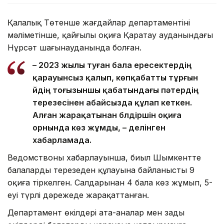
Қалалық Төтенше жағдайлар департаментінің
мәліметінше, қайғылы оқиға Қаратау ауданындағы
Нұрсәт шағынауданында болған.
– 2023 жылы туған бала ересектердің
қарауынсыз қалып, көпқабатты тұрғын
үйдің тоғызыншы қабатындағы пәтердің
терезесінен абайсызда құлап кеткен.
Алған жарақатынан бүлдіршін оқиға
орнында көз жұмды, – делінген
хабарламада.
Ведомствоның хабарлауынша, биыл Шымкентте
балалардың терезеден құлауына байланысты 9
оқиға тіркелген. Салдарынан 4 бала көз жұмып, 5-
еуі түрлі дәрежеде жарақаттанған.
Департамент өкілдері ата-аналар мен заңды