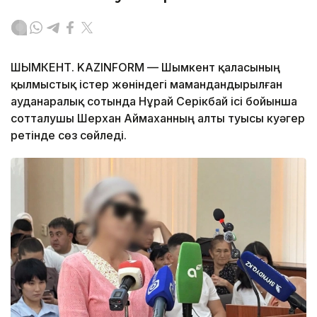
ШЫМКЕНТ. KAZINFORM — Шымкент қаласының
қылмыстық істер жөніндегі мамандандырылған
ауданаралық сотында Нұрай Серікбай ісі бойынша
сотталушы Шерхан Аймаханның алты туысы куәгер
ретінде сөз сөйледі.