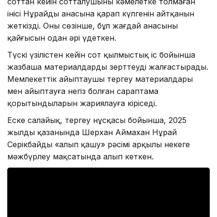
соттан кейін сотталушының кәмелетке толмаған
інісі Нұрайдың анасына қарап күлгенін айтқанын
жеткізді. Оның сөзінше, бұл жағдай анасының
қайғысын одан әрі үдеткен.
Түскі үзілістен кейін сот қылмыстық іс бойынша
жазбаша материалдарды зерттеуді жалғастырады.
Мемлекеттік айыптаушы тергеу материалдары
мен айыптауға негіз болған сараптама
қорытындыларын жариялауға кіріседі.
Еске салайық, тергеу нұсқасы бойынша, 2025
жылдың қазанында Шерхан Аймахан Нұрай
Серікбайды «алып қашу» рәсімі арқылы некеге
мәжбүрлеу мақсатында алып кеткен.