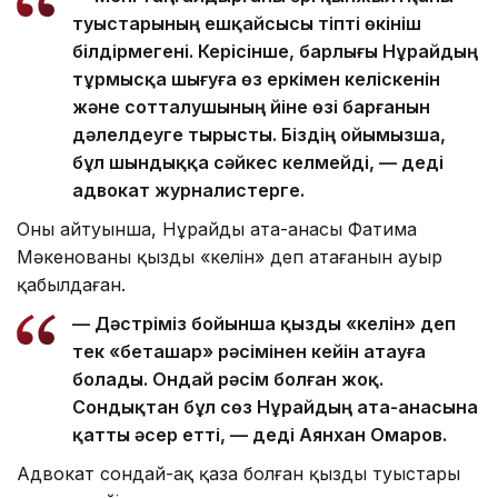
туыстарының ешқайсысы тіпті өкініш
білдірмегені. Керісінше, барлығы Нұрайдың
тұрмысқа шығуға өз еркімен келіскенін
және сотталушының үйіне өзі барғанын
дәлелдеуге тырысты. Біздің ойымызша,
бұл шындыққа сәйкес келмейді, — деді
адвокат журналистерге.
Оның айтуынша, Нұрайдың ата-анасы Фатима
Мәкенованың қызды «келін» деп атағанын ауыр
қабылдаған.
— Дәстүріміз бойынша қызды «келін» деп
тек «беташар» рәсімінен кейін атауға
болады. Ондай рәсім болған жоқ.
Сондықтан бұл сөз Нұрайдың ата-анасына
қатты әсер етті, — деді Аянхан Омаров.
Адвокат сондай-ақ қаза болған қыздың туыстары