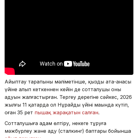
Айыптау тарапының мәліметінше, қызды ата-анасы
үйіне алып кеткеннен кейін де сотталушы оны
аңдуын жалғастырған. Тергеу дерегіне сәйкес, 2026
жылғы 11 қаңтарда ол Нұрайды үйінің маңында күтіп,
оған 35 рет
пышақ жарақатын салған
.
Сотталушыға адам өлтіру, некеге тұруға
мәжбүрлеу және аңду (сталкинг) баптары бойынша