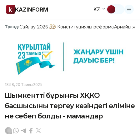
KAZINFORM
KZ
Сайлау-2026
Конституциялық реформа
Арнайы жо
Тренд:
18:58, 20 Тамыз 2025
Шымкенттің бұрынғы ХҚКО
басшысының тергеу кезіндегі өліміне
не себеп болды - мамандар