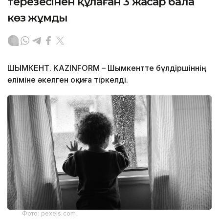
терезесінен құлаған 3 жасар бала
көз жұмды
ШЫМКЕНТ. KAZINFORM – Шымкентте бүлдіршіннің
өліміне әкелген оқиға тіркелді.
Фото: pexels.com