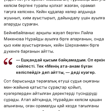
келісім бергені туралы қолхат жазған, орамал
тағуға келіскен. Кейін құдалар келер алдында
жуынып, киім ауыстырып, дайындалу үшін ауылға
апаруды сұраған.
Бейнебайланыс арқылы жауап берген Ләйла
Мәкенова Нұрайды ауылға бірге апарғанын, онда
қыз киім ауыстырғанын, кейін Шерханмен бірге
дүкенге барғанын айтты.
— Ешқандай қысым байқамадым. Ол еркін
сөйлесті. Тек «Менің ата-анам бұған
келіспейді» деп айтты, — деді куәгер.
Сот барысында төрағалық етуші судья оқиғаның
мән-жайына қатысты сұрақтар қойып,
куәгерлерден айтылған деректерді түсіндіруді
сұрады. Атап айтқанда, Нұрайдан келісім қашан
алынғаны, оған орамалдың қай кезде тағылғаны