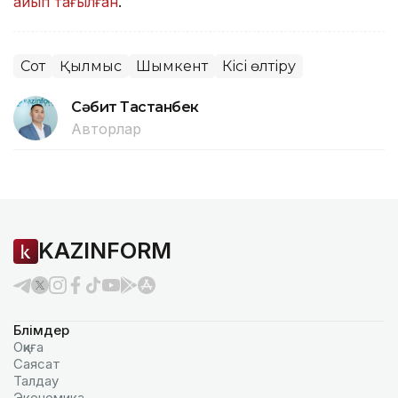
айып тағылған
.
Сот
Қылмыс
Шымкент
Кісі өлтіру
Сәбит Тастанбек
Авторлар
KAZINFORM
Бөлімдер
Оқиға
Саясат
Талдау
Экономика