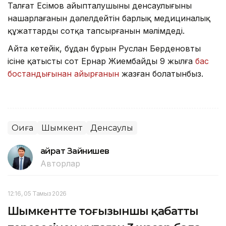
Талғат Есімов айыпталушының денсаулығының
нашарлағанын дәлелдейтін барлық медициналық
құжаттарды сотқа тапсырғанын мәлімдеді.
Айта кетейік, бұдан бұрын Руслан Берденовтың
ісіне қатысты сот Ернар Жиембайды 9 жылға
бас
бостандығынан айырғанын
жазған болатынбыз.
Оқиға
Шымкент
Денсаулық
Қайрат Зайнишев
Авторлар
12:16, 05 Тамыз 2026
Шымкентте тоғызыншы қабаттың