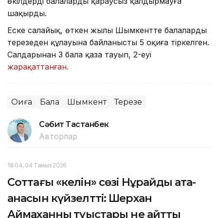
өкілдерді балаларды қараусыз қалдырмауға
шақырды.
Еске салайық, өткен жылы Шымкентте балалардың
терезеден құлауына байланысты 5 оқиға тіркелген.
Салдарынан 3 бала қаза тауып, 2-еуі
жарақаттанған.
Оқиға
Бала
Шымкент
Терезе
Сәбит Тастанбек
Авторлар
18:04, 04 Тамыз 2026
Соттағы «келін» сөзі Нұрайдың ата-
анасын күйзелтті: Шерхан
Аймаханның туыстары не айтты