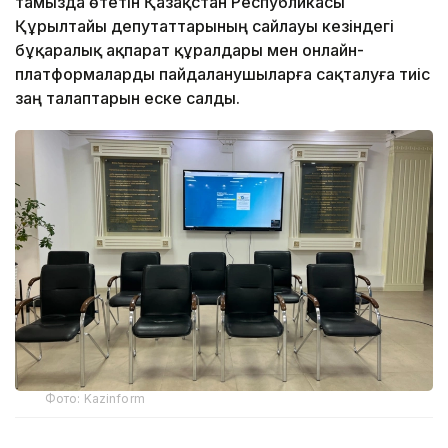
тамызда өтетін Қазақстан Республикасы
Құрылтайы депутаттарының сайлауы кезіндегі
бұқаралық ақпарат құралдары мен онлайн-
платформаларды пайдаланушыларға сақталуға тиіс
заң талаптарын еске салды.
Фото: Kazinform