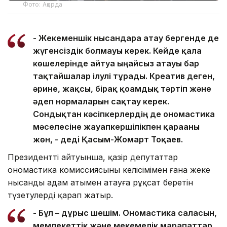
Фото: Ақорда
- Жекеменшік нысандарға атау бергенде де
жүгенсіздік болмауы керек. Кейде қала
көшелерінде айтуға ыңғайсыз атауы бар
тақтайшалар ілулі тұрады. Креатив деген,
әрине, жақсы, бірақ қоғамдық тәртіп және
әдеп нормаларын сақтау керек.
Сондықтан кәсіпкерлердің де ономастика
мәселесіне жауапкершілікпен қарағаны
жөн, - деді Қасым-Жомарт Тоқаев.
Президенттің айтуынша, қазір депутаттар
ономастика комиссиясының келісімімен ғана жеке
нысанды адам атымен атауға рұқсат беретін
түзетулерді қарап жатыр.
- Бұл – дұрыс шешім. Ономастика саласын,
мемлекеттік және мекемелік марапаттар