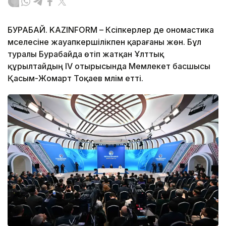
БУРАБАЙ. KAZINFORM – Кәсіпкерлер де ономастика
мәселесіне жауапкершілікпен қарағаны жөн. Бұл
туралы Бурабайда өтіп жатқан Ұлттық
құрылтайдың IV отырысында Мемлекет басшысы
Қасым-Жомарт Тоқаев мәлім етті.