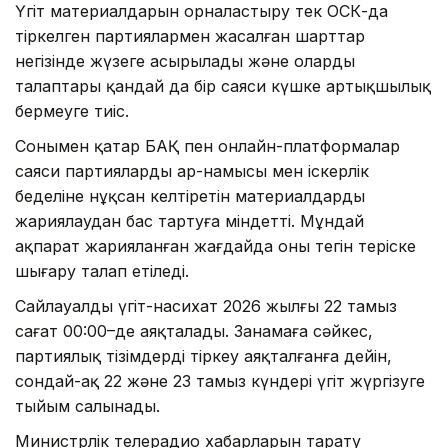
Үгіт материалдарын орналастыру тек ОСК-да
тіркелген партиялармен жасалған шарттар
негізінде жүзеге асырылады және олардың
талаптары қандай да бір саяси күшке артықшылық
бермеуге тиіс.
Сонымен қатар БАҚ пен онлайн-платформалар
саяси партиялардың ар-намысы мен іскерлік
беделіне нұқсан келтіретін материалдарды
жариялаудан бас тартуға міндетті. Мұндай
ақпарат жарияланған жағдайда оны тегін теріске
шығару талап етіледі.
Сайлауалды үгіт-насихат 2026 жылғы 22 тамыз
сағат 00:00–де аяқталады. Заңнамаға сәйкес,
партиялық тізімдерді тіркеу аяқталғанға дейін,
сондай-ақ 22 және 23 тамыз күндері үгіт жүргізуге
тыйым салынады.
Министрлік телерадио хабарларын тарату