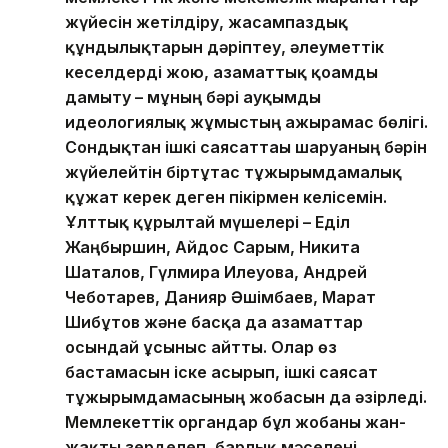
жүйесін жетілдіру, жасампаздық
құндылықтарын дәріптеу, әлеуметтік
кеселдерді жою, азаматтық қоғамды
дамыту – мұның бәрі ауқымды
идеологиялық жұмыстың ажырамас бөлігі.
Сондықтан ішкі саясаттағы шаруаның бәрін
жүйелейтін біртұтас тұжырымдамалық
құжат керек деген пікірмен келісемін.
Ұлттық құрылтай мүшелері – Еділ
Жаңбыршин, Айдос Сарым, Никита
Шаталов, Гүлмира Илеуова, Андрей
Чеботарев, Данияр Әшімбаев, Марат
Шибұтов және басқа да азаматтар
осындай ұсыныс айтты. Олар өз
бастамасын іске асырып, ішкі саясат
тұжырымдамасының жобасын да әзірледі.
Мемлекеттік органдар бұл жобаны жан-
жақты зерделеп, барлық мәселені