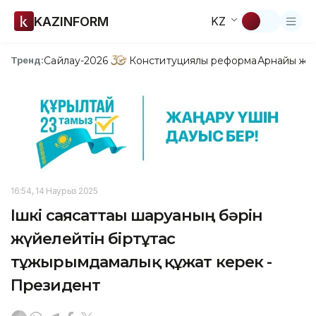
KAZINFORM
KZ
Сайлау-2026
Конституциялық реформа
Арнайы жо
Тренд:
16:54, 14 Наурыз 2025
Ішкі саясаттағы шаруаның бәрін
жүйелейтін біртұтас
тұжырымдамалық құжат керек -
Президент