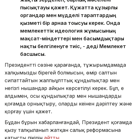
пысықтауы қажет. Құжатта құзырлы
органдар мен мүдделі тараптардың
қызметі бір арнаға тоғысуы керек. Онда
мемлекеттік идеология жұмысының
мақсат-міндеттері мен басымдықтары
нақты белгіленуге тиіс, - деді Мемлекет
басшысы.
Президенттің сөзіне қарағанда, тұжырымдамада
халқымыздың бірегей болмысын, өмір салтын
сипаттайтын жалпыұлттық құндылықтар мен
негізгі нышандар айқын көрсетілуі керек. Бұл, ең
алдымен, осы құндылықтар мен нышандарды
қоғамда орнықтыру, оларды кеңінен дәріптеу және
қорғау үшін қажет.
Бұдан бұрын хабарланғандай, Президент қоғамда
қызу талқыланып жатқан салық реформасына
қатысты пікірін
айтты.