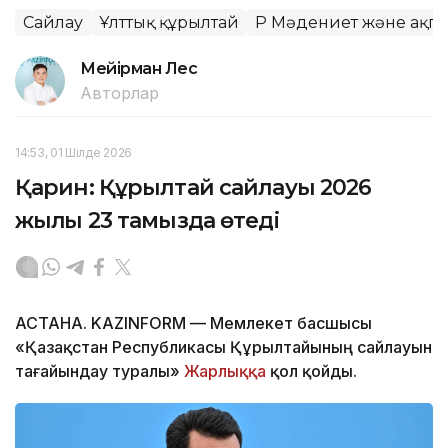
Сайлау
Ұлттық құрылтай
ҚР Мәдениет және ақпа
Мейірман Лес
Авторлар
14:53, 01 Шілде 2026
Қарин: Құрылтай сайлауы 2026
жылғы 23 тамызда өтеді
АСТАНА. KAZINFORM — Мемлекет басшысы
«Қазақстан Республикасы Құрылтайының сайлауын
тағайындау туралы»
Жарлыққа
қол қойды.