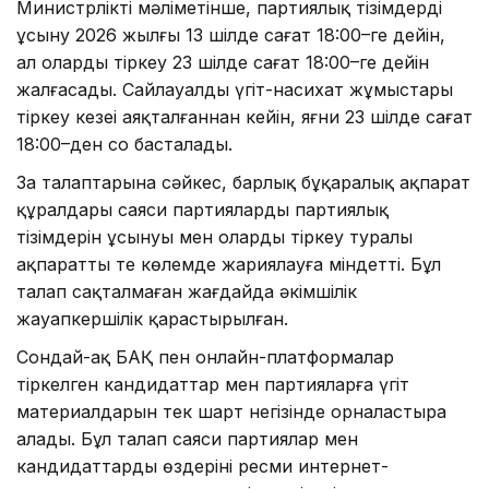
Министрліктің мәліметінше, партиялық тізімдерді
ұсыну 2026 жылғы 13 шілде сағат 18:00–ге дейін,
ал оларды тіркеу 23 шілде сағат 18:00–ге дейін
жалғасады. Сайлауалды үгіт-насихат жұмыстары
тіркеу кезеңі аяқталғаннан кейін, яғни 23 шілде сағат
18:00–ден соң басталады.
Заң талаптарына сәйкес, барлық бұқаралық ақпарат
құралдары саяси партиялардың партиялық
тізімдерін ұсынуы мен оларды тіркеу туралы
ақпаратты тең көлемде жариялауға міндетті. Бұл
талап сақталмаған жағдайда әкімшілік
жауапкершілік қарастырылған.
Сондай-ақ БАҚ пен онлайн-платформалар
тіркелген кандидаттар мен партияларға үгіт
материалдарын тек шарт негізінде орналастыра
алады. Бұл талап саяси партиялар мен
кандидаттардың өздерінің ресми интернет-