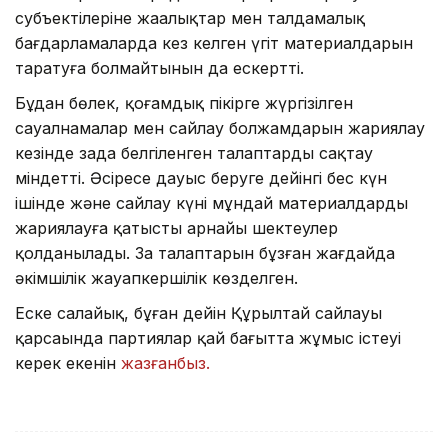
субъектілеріне жаңалықтар мен талдамалық
бағдарламаларда кез келген үгіт материалдарын
таратуға болмайтынын да ескертті.
Бұдан бөлек, қоғамдық пікірге жүргізілген
сауалнамалар мен сайлау болжамдарын жариялау
кезінде заңда белгіленген талаптарды сақтау
міндетті. Әсіресе дауыс беруге дейінгі бес күн
ішінде және сайлау күні мұндай материалдарды
жариялауға қатысты арнайы шектеулер
қолданылады. Заң талаптарын бұзған жағдайда
әкімшілік жауапкершілік көзделген.
Еске салайық, бұған дейін Құрылтай сайлауы
қарсаңында партиялар қай бағытта жұмыс істеуі
керек екенін
жазғанбыз.