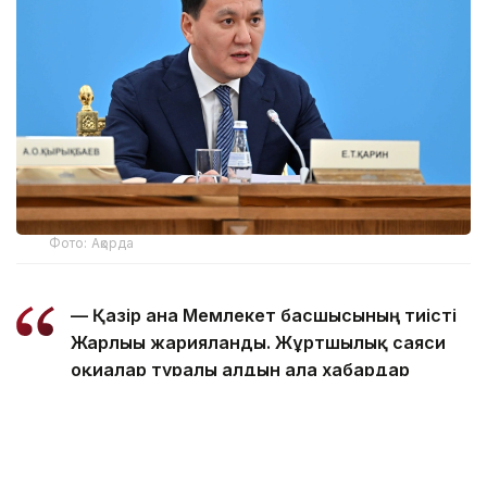
Фото: Ақорда
— Қазір ғана Мемлекет басшысының тиісті
Жарлығы жарияланды. Жұртшылық саяси
оқиғалар туралы алдын ала хабардар
етілді. Осыдан бұрынғы сайлау мен
референдумда да солай болған еді. Биыл
сәуір айында Президент Қасым-Жомарт
Тоқаев Құрылтай сайлауы тамызда