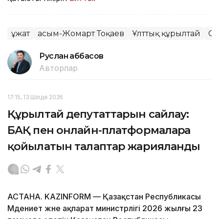
Құжат
Қасым-Жомарт Тоқаев
Ұлттық құрылтай
Са
Руслан Ғаббасов
Авторлар
17:15, 13 Шілде 2026
Құрылтай депутаттарын сайлау:
БАҚ пен онлайн-платформаларға
қойылатын талаптар жарияланды
АСТАНА. KAZINFORM — Қазақстан Республикасы
Мәдениет және ақпарат министрлігі 2026 жылғы 23