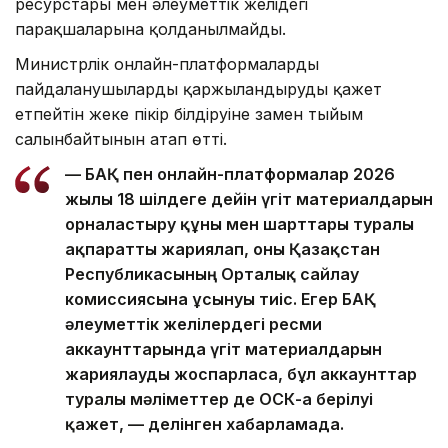
ресурстары мен әлеуметтік желідегі
парақшаларына қолданылмайды.
Министрлік онлайн-платформаларды
пайдаланушылардың қаржыландыруды қажет
етпейтін жеке пікір білдіруіне заңмен тыйым
салынбайтынын атап өтті.
— БАҚ пен онлайн-платформалар 2026
жылғы 18 шілдеге дейін үгіт материалдарын
орналастыру құны мен шарттары туралы
ақпаратты жариялап, оны Қазақстан
Республикасының Орталық сайлау
комиссиясына ұсынуы тиіс. Егер БАҚ
әлеуметтік желілердегі ресми
аккаунттарында үгіт материалдарын
жариялауды жоспарласа, бұл аккаунттар
туралы мәліметтер де ОСК-ға берілуі
қажет, — делінген хабарламада.