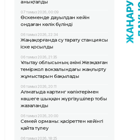
анықталды
07 тамыз 2026, 00:09
Өскеменде дауылдан кейін
ондаған көлік бүлінді
06 тамыз 2026, 22:34
Жаңақорғанда су тарату станциясы
іске қосылды
06 тамыз 2026, 21:35
Ұлытау облысының әкімі Жезқазған
теміржол вокзалындағы жаңғырту
жұмыстарын бақылады
06 тамыз 2026, 20:11
Алматыда картинг көліктерімен
көшеге шыққан жүргізушілер тобы
жазаланды
06 тамыз 2026, 20:00
Семей орманы: қасіреттен кейінгі
қайта түлеу
06 тамыз 2026, 18:25