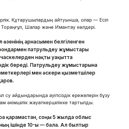
ерлік. Құтқарушылардың айтуынша, олар — Есіл
 Тораңғұл, Шалқар және Имантау көлдері.
л өзенінің арнасымен белгіленген
дрондармен патрульдеу жұмыстары
учаскелерден нақты уақытта
ндік береді. Патрульдеу жұмыстарына
зметкерлері мен әскери қызметшілер
қаров.
 су айдындарында қауіпсіздік ережелерін бұзу
м әкімшілік жауапкершілікке тартылды.
а қарамастан, соңғы 5 жылда облыс
оның ішінде 10-ы — бала. Ал былтыр