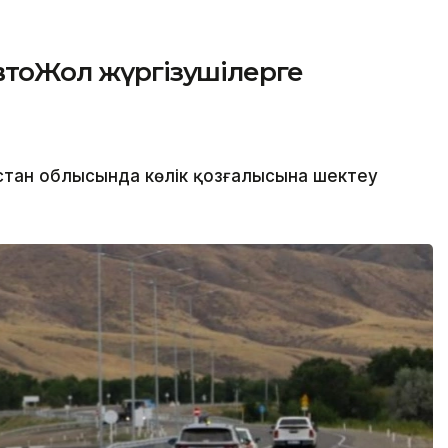
АвтоЖол жүргізушілерге
қстан облысында көлік қозғалысына шектеу