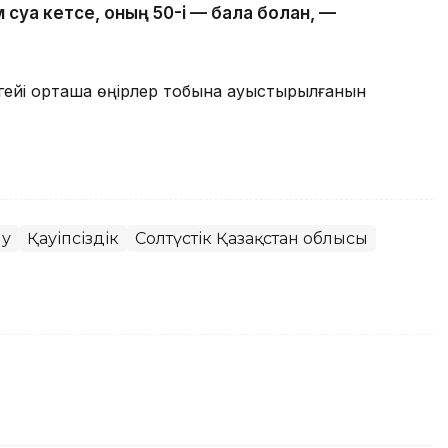
суға кетсе, оның 50-і — бала болған, —
гейі орташа өңірлер тобына ауыстырылғанын
лу
Қауіпсіздік
Солтүстік Қазақстан облысы