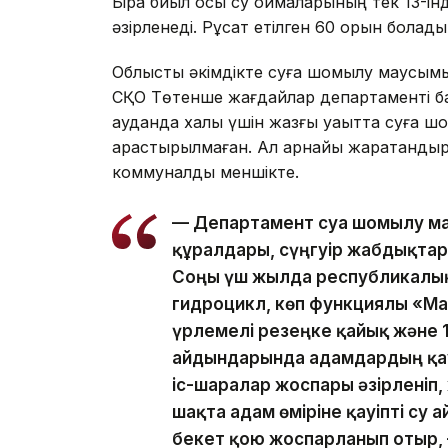
Бірақ биыл осы су қоймаларының тек 13-і
әзірленеді. Рұқсат етілген 60 орын болады
Облыстық әкімдікте суға шомылу маусымына
СҚО Төтенше жағдайлар департаменті бас
ауданда халық үшін жазғы уақытта суға 
қарастырылмаған. Ал арнайы жарақтанды
коммуналдық меншікте.
— Департамент суға шомылу м
құралдары, сүңгуір жабдықтар
Соңғы үш жылда республикалық
гидроцикл, көп функциялы «Мар
үрлемелі резеңке қайық және 
айдындарында адамдардың қауі
іс-шаралар жоспары әзірленіп,
шақта адам өміріне қауіпті су
бекет қою жоспарланып отыр,