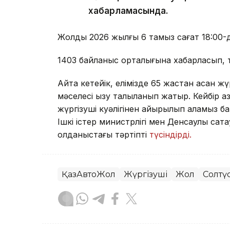
хабарламасында.
Жолды 2026 жылғы 6 тамыз сағат 18:00-
1403 байланыс орталығына хабарласып, т
Айта кетейік, елімізде 65 жастан асқан ж
мәселесі қызу талқыланып жатыр. Кейбір 
жүргізуші куәлігінен айырылып қаламыз б
Ішкі істер министрлігі мен Денсаулық сақт
қолданыстағы тәртіпті
түсіндірді.
ҚазАвтоЖол
Жүргізуші
Жол
Солтү