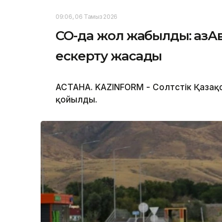
09:06, 06 Тамыз 2026
СҚО-да жол жабылды: Қаз
ескерту жасады
АСТАНА. KAZINFORM - Солтүстік Қаза
қойылды.