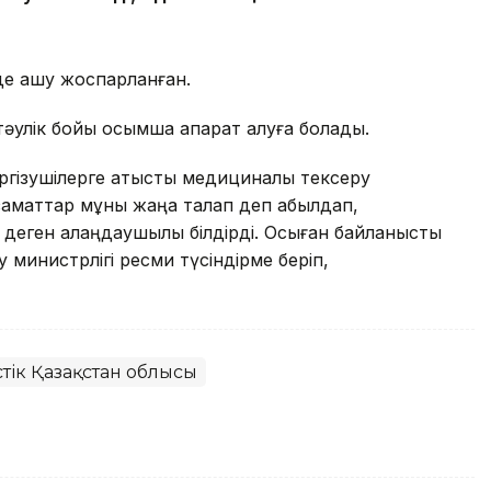
де ашу жоспарланған.
әулік бойы қосымша ақпарат алуға болады.
үргізушілерге қатысты медициналық тексеру
азаматтар мұны жаңа талап деп қабылдап,
а деген алаңдаушылық білдірді. Осыған байланысты
ау министрлігі ресми түсіндірме беріп,
стік Қазақстан облысы