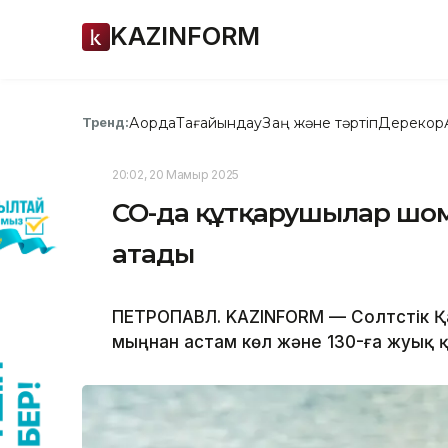
KAZINFORM
Ақорда
Тағайындау
Заң және тәртіп
Дерекқор
Тренд:
20:02, 20 Мамыр 2025
СҚО-да құтқарушылар шом
атады
ПЕТРОПАВЛ. KAZINFORM — Солтүстік Қ
мыңнан астам көл және 130-ға жуық 