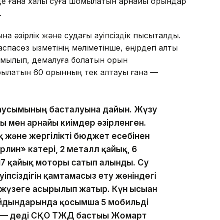
нде ғана халық суға шомылатын арнайы орындар
.
 әзірлік және судағы қауіпсіздік пысықталды.
пасөз қызметінің мәліметінше, өңірдегі алты
шомылып, демалуға болатын орын
рылатын 60 орынның тек алтауы ғана —
аусымының басталуына дайын. Жүзу
ы мен арнайы киімдер әзірленген.
 және жергілікті бюджет есебінен
лин» катері, 2 металл қайық, 6
17 қайық моторы сатып алынды. Су
псіздігін қамтамасыз ету жөніндегі
 жүзеге асырылып жатыр. Күн ысыған
 айдындарында қосымша 5 мобильді
 — деді СҚО ТЖД бастығы Жомарт