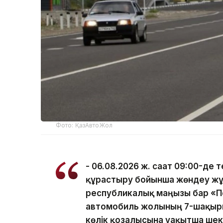
Фото: ҚазАвтоЖол
- 06.08.2026 ж. сағат 09:00-де 
құрастыру бойынша жөндеу жұ
республикалық маңызы бар «П
автомобиль жолының 7-шақырым
көлік қозғалысына уақытша шек