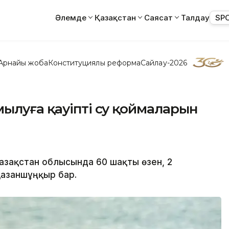
Әлемде
Қазақстан
Саясат
Талдау
SP
Арнайы жоба
Конституциялық реформа
Сайлау-2026
ылуға қауіпті су қоймаларын
азақстан облысында 60 шақты өзен, 2
қазаншұңқыр бар.