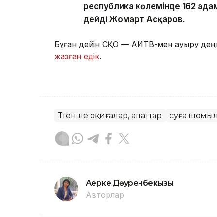
республика көлемінде 162 адам 
дейді Жомарт Асқаров.
Бұған дейін СҚО — АИТВ-мен ауыру дең
жазған едік
.
Төтенше оқиғалар, апаттар
суға шомы
Ақерке Дәуренбекқызы
Авторлар