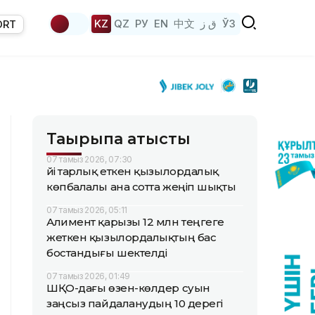
KZ
QZ
РУ
EN
中文
ق ز
ЎЗ
ORT
Тақырыпқа қатысты
07 тамыз 2026, 07:30
Үйі тарлық еткен қызылордалық
көпбалалы ана сотта жеңіп шықты
07 тамыз 2026, 05:11
Алимент қарызы 12 млн теңгеге
жеткен қызылордалықтың бас
бостандығы шектелді
07 тамыз 2026, 01:49
ШҚО-дағы өзен-көлдер суын
заңсыз пайдаланудың 10 дерегі