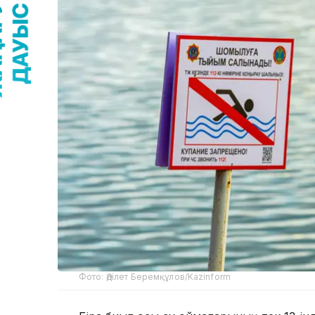
Фото: Әділет Беремқұлов/Kazinform