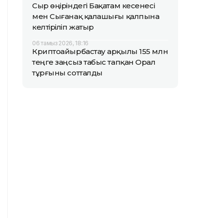
Сыр өңіріндегі Бақатам кесенесі
мен Сығанақ қалашығы қалпына
келтіріліп жатыр
06 тамыз 2026, 18:16
Криптоайырбастау арқылы 155 млн
теңге заңсыз табыс тапқан Орал
тұрғыны сотталды