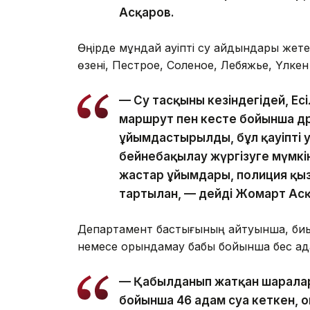
Асқаров.
Өңірде мұндай қауіпті су айдындары жет
өзені, Пестрое, Соленое, Лебяжье, Үлкен
— Су тасқыны кезіндегідей, Есі
маршрут пен кесте бойынша 
ұйымдастырылды, бұл қауіпті 
бейнебақылау жүргізуге мүмкі
жастар ұйымдары, полиция қы
тартылған, — дейді Жомарт Ас
Департамент бастығының айтуынша, биыл
немесе орындамау бабы бойынша бес ада
— Қабылданып жатқан шараларғ
бойынша 46 адам суға кеткен, 