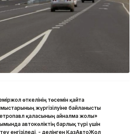
теміржол өткелінің төсемін қайта
мыстарының жүргізілуіне байланысты
етропавл қаласының айналма жолы»
ында автокөліктің барлық түрі үшін
теу енгізіледі, - делінген ҚазАвтоЖол