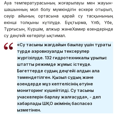
Ауа температурасының жоғарылауы мен жауын-
шашынның мол болу мүмкіндігін ескере отырып,
сәуір айының ортасына қарай су тасқынының
екінші толқыны күтілуде. Бұқтырма, Үлбі, Үбе,
Тұрғысын, Күршім, Қалжыр жәнеХамир өзендерінде
су деңгейі көтерілуі ықтимал.
«Су тасқыны жағдайын бақылау үшін тұрақты
түрде аэровизуалдық тексерулер
жүргізілуде. 132 гидротехникалық құрылыс
штаттық режимде жұмыс істеуде.
Бөгеттерде судың деңгейі алдын ала
төмендетілген. Қызыл судың және
өзендерде мұз кептелісінің өтуіне
мониторинг күшейтілді. Су тасқыны
учаскелерін барлау жалғасуда», - деп
хабарлады ШҚО әкімінің баспасөз
қызметінен.