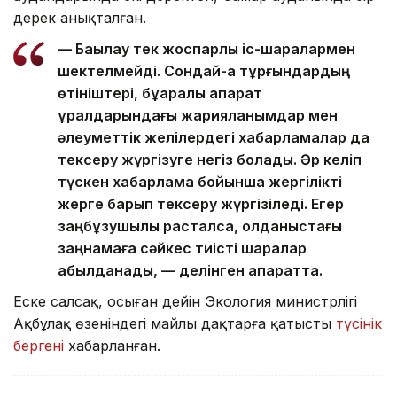
дерек анықталған.
— Бақылау тек жоспарлы іс-шаралармен
шектелмейді. Сондай-ақ тұрғындардың
өтініштері, бұқаралық ақпарат
құралдарындағы жарияланымдар мен
әлеуметтік желілердегі хабарламалар да
тексеру жүргізуге негіз болады. Әр келіп
түскен хабарлама бойынша жергілікті
жерге барып тексеру жүргізіледі. Егер
заңбұзушылық расталса, қолданыстағы
заңнамаға сәйкес тиісті шаралар
қабылданады, — делінген ақпаратта.
Еске салсақ, осыған дейін Экология министрлігі
Ақбұлақ өзеніндегі майлы дақтарға қатысты
түсінік
бергені
хабарланған.