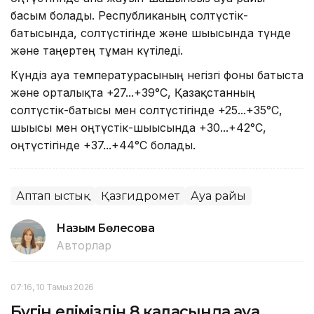
басым болады. Республиканың солтүстік-
батысында, солтүстігінде және шығысында түнде
және таңертең тұман күтіледі.
Күндіз ауа температурасының негізгі фоны батыста
және орталықта +27...+39°С, Қазақстанның
солтүстік-батысы мен солтүстігінде +25...+35°С,
шығысы мен оңтүстік-шығысында +30...+42°С,
оңтүстігінде +37...+44°С болады.
Аптап ыстық
Қазгидромет
Ауа райы
Назым Бөлесова
Авторлар
07:16, 10 Тамыз 2026
Бүгін еліміздің 8 қаласында ауа