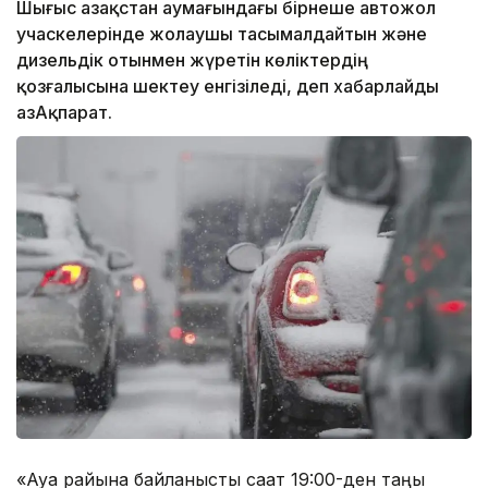
Шығыс Қазақстан аумағындағы бірнеше автожол
учаскелерінде жолаушы тасымалдайтын және
дизельдік отынмен жүретін көліктердің
қозғалысына шектеу енгізіледі, деп хабарлайды
ҚазАқпарат.
«Ауа райына байланысты сағат 19:00-ден таңғы