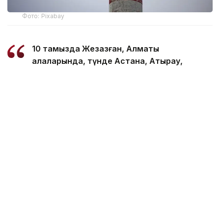
Фото: Pixabay
10 тамызда Жезқазған, Алматы
қалаларында, түнде Астана, Атырау,
Қарағанды, Теміртау, Өскемен, Семей
қалаларында қолайсыз метеорологиялық
жағдайлар күтіледі, – делінген
хабарламада.
Қолайсыз метеорологиялық жағдайлар –
атмосфералық ауаның беткі қабатында зиянды
(ластаушы) заттардың шоғырлануына ықпал ететін
қысқамерзімді метеофакторлардың (тымық ауа
райы, жеңіл жел, тұман, инверсия) жиынтығы.
Қолайсыз метеорологиялық жағдай кезінде
елдімекендердегі атмосфералық ауаның сапасы
нашарлауы ықтимал.