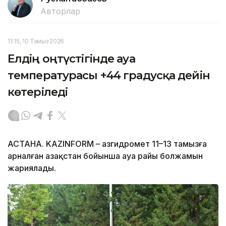
Авторлар
11:15, 10 Тамыз 2026
Елдің оңтүстігінде ауа
температурасы +44 градусқа дейін
көтеріледі
АСТАНА. KAZINFORM – Қазгидромет 11–13 тамызға
арналған Қазақстан бойынша ауа райы болжамын
жариялады.