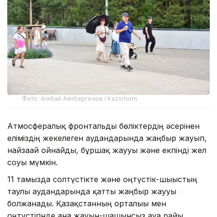
Фото: Агибай Аяпбергенов / Kazinform
Атмосфералық фронтальды бөліктердің әсерінен
еліміздің жекелеген аудандарында жаңбыр жауып,
найзағай ойнайды, бұршақ жаууы және екпінді жел
соғуы мүмкін.
11 тамызда солтүстікте және оңтүстік-шығыстың
таулы аудандарында қатты жаңбыр жаууы
болжанады. Қазақстанның орталығы мен
оңтүстігінде ғана жауын-шашынсыз ауа райы