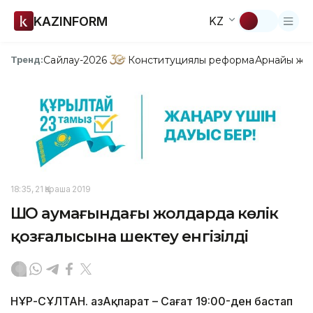
KAZINFORM
KZ
Сайлау-2026
Конституциялық реформа
Арнайы жо
Тренд:
18:35, 21 Қараша 2019
ШҚО аумағындағы жолдарда көлік
қозғалысына шектеу енгізілді
НҰР-СҰЛТАН. ҚазАқпарат – Сағат 19:00-ден бастап