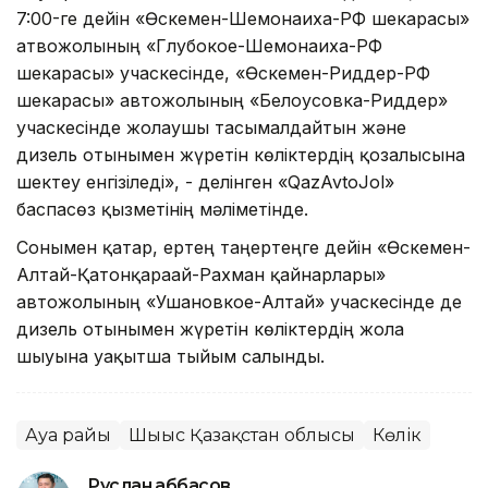
7:00-ге дейін «Өскемен-Шемонаиха-РФ шекарасы»
атвожолының «Глубокое-Шемонаиха-РФ
шекарасы» учаскесінде, «Өскемен-Риддер-РФ
шекарасы» автожолының «Белоусовка-Риддер»
учаскесінде жолаушы тасымалдайтын және
дизель отынымен жүретін көліктердің қозғалысына
шектеу енгізіледі», - делінген «QazAvtoJol»
баспасөз қызметінің мәліметінде.
Сонымен қатар, ертең таңертеңге дейін «Өскемен-
Алтай-Қатонқарағай-Рахман қайнарлары»
автожолының «Ушановкое-Алтай» учаскесінде де
дизель отынымен жүретін көліктердің жолға
шығуына уақытша тыйым салынды.
Ауа райы
Шығыс Қазақстан облысы
Көлік
Руслан Ғаббасов