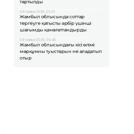
тартылды
04 тамыз 2026, 02:01
Жамбыл облысында соттар
тергеуге қатысты әрбір үшінші
шағымды қанағаттандырды
04 тамыз 2026, 00:45
Жамбыл облысындағы кісі өлімі:
марқұмның туыстарын не алаңдатып
отыр