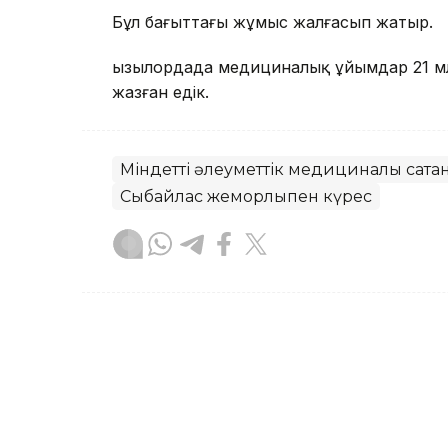
Бұл бағыттағы жұмыс жалғасып жатыр.
Қызылордада медициналық ұйымдар 21 м
жазған едік.
Міндетті әлеуметтік медициналық сақт
Сыбайлас жемқорлықпен күрес
Эльмира Оралбаева
Авторлар
21:54, 30 Шілде 2026