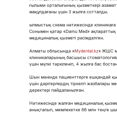
ғылыми орталығының қызметкері азаматт
мақұлдағаны үшін 3 жылға сотталды.
Қылмыстық схема нәтижесінде клиникаға 
Сонымен қатар «Damu Med» ақпараттық ж
медициналық қызметі рәсімделген.
Алматы облысында «
Mydental.kz
» ЖШС м
клиникаларының басшысы стоматологиял
үшін мүлкі тәркіленіп, 4 жылға бас бос
Шын мәнінде пациенттерге ешқандай қыз
үшін дәрігерлердің тіркелгі жазбалары 
деректері пайдаланылған.
Нәтижесінде жалған медициналық қызмет
анықталып, мемлекетке 66 млн теңге шығ