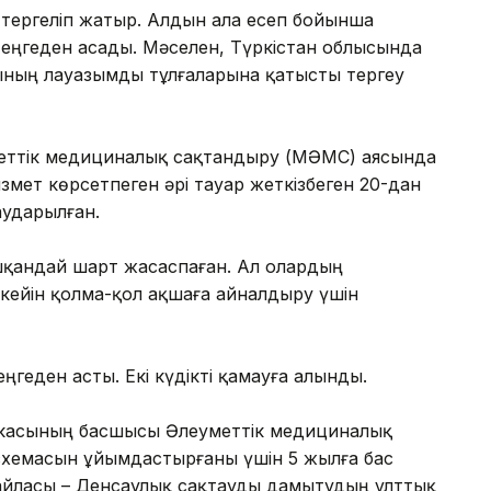
тергеліп жатыр. Алдын ала есеп бойынша
теңгеден асады. Мәселен, Түркістан облысында
ының лауазымды тұлғаларына қатысты тергеу
еуметтік медициналық сақтандыру (МӘМС) аясында
змет көрсетпеген әрі тауар жеткізбеген 20-дан
аударылған.
қандай шарт жасаспаған. Ал олардың
кейін қолма-қол ақшаға айналдыру үшін
ңгеден асты. Екі күдікті қамауға алынды.
никасының басшысы Әлеуметтік медициналық
схемасын ұйымдастырғаны үшін 5 жылға бас
йласы – Денсаулық сақтауды дамытудың ұлттық