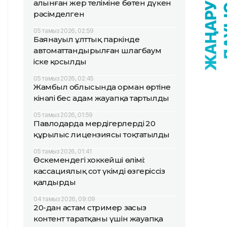
алынған жер теліміне бөтен дүкен
рәсімделген
05 тамыз 2026, 02:59
Баянауыл ұлттық паркінде
автоматтандырылған шлагбаум
іске қосылды
05 тамыз 2026, 02:45
Жамбыл облысында орман өртіне
кінәлі бес адам жауапқа тартылды
05 тамыз 2026, 01:59
Павлодарда мердігерлердің 20
құрылыс лицензиясы тоқтатылды
05 тамыз 2026, 01:41
Өскемендегі хоккейші өлімі:
кассациялық сот үкімді өзгеріссіз
қалдырды
04 тамыз 2026, 09:09
20-дан астам стример заңсыз
контент таратқаны үшін жауапқа