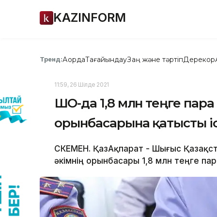
KAZINFORM
Ақорда
Тағайындау
Заң және тәртіп
Дерекқор
Тренд:
11:59, 26 Шілде 2021
ШҚО-да 1,8 млн теңге пара
орынбасарына қатысты і
ӨСКЕМЕН. ҚазАқпарат - Шығыс Қазақс
әкімнің орынбасары 1,8 млн теңге пар