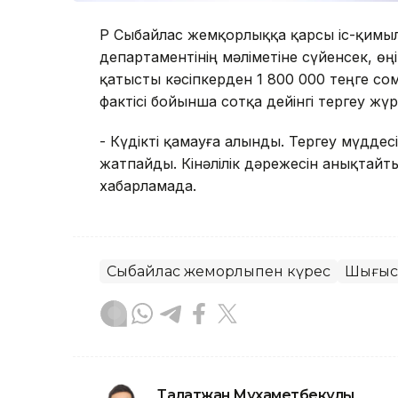
ҚР Сыбайлас жемқорлыққа қарсы іс-қимыл
департаментінің мәліметіне сүйенсек, өң
қатысты кәсіпкерден 1 800 000 теңге с
фактісі бойынша сотқа дейінгі тергеу жүр
- Күдікті қамауға алынды. Тергеу мүддес
жатпайды. Кінәлілік дәрежесін анықтайтын
хабарламада.
Сыбайлас жемқорлықпен күрес
Шығыс 
Талғатжан Мұхаметбекұлы