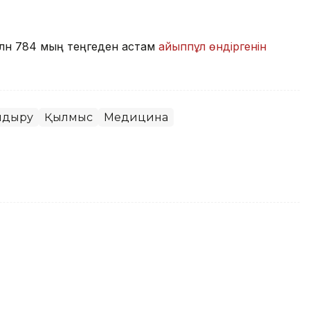
лн 784 мың теңгеден астам
айыппұл өндіргенін
андыру
Қылмыс
Медицина