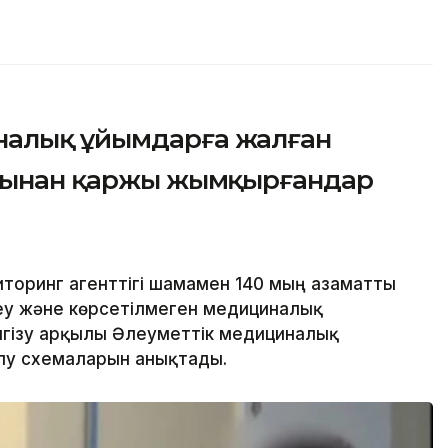
налық ұйымдарға жалған
орынан қаржы жымқырғандар
торинг агенттігі шамамен 140 мың азаматты
еу және көрсетілмеген медициналық
нгізу арқылы Әлеуметтік медициналық
лу схемаларын анықтады.