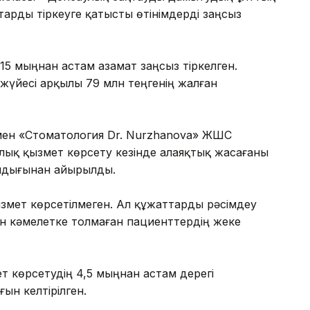
арды тіркеуге қатысты өтінімдерді заңсыз
15 мыңнан астам азамат заңсыз тіркелген.
үйесі арқылы 79 млн теңгенің жалған
ен «Стоматология Dr. Nurzhanova» ЖШС
ық қызмет көрсету кезінде алаяқтық жасағаны
тандығынан айырылды.
мет көрсетілмеген. Ал құжаттарды рәсімдеу
мен кәмелетке толмаған пациенттердің жеке
 көрсетудің 4,5 мыңнан астам дерегі
ын келтірілген.