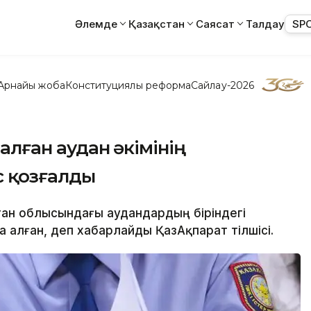
Әлемде
Қазақстан
Саясат
Талдау
SP
Арнайы жоба
Конституциялық реформа
Сайлау-2026
 алған аудан әкімінің
с қозғалды
тан облысындағы аудандардың біріндегі
а алған, деп хабарлайды ҚазАқпарат тілшісі.