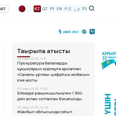
KZ
QZ
РУ
EN
中文
ق ز
ЎЗ
ORT
Тақырыпқа қатысты
06 тамыз 2026, 11:16
Прокуратура балалардың
құқықтарын қорғауға арналған
«Саналы ұрпақ» цифрлық жобасын
іске қосты
05 тамыз 2026, 13:54
Елімізде рақымшылықпен 1 300-
ден астам сотталған босатылды
05 тамыз 2026, 04:34
Жамбыл облысында сатып