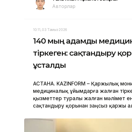
Авторлар
10:11, 03 Тамыз 2026
140 мың адамды медици
тіркеген: сақтандыру қ
ұсталды
АСТАНА. KAZINFORM – Қаржылық мони
медициналық ұйымдарға жалған тірк
қызметтер туралы жалған мәлімет е
сақтандыру қорынан заңсыз қаржы а