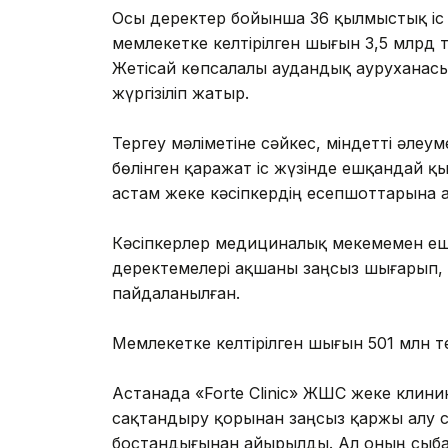
Осы деректер бойынша 36 қылмыстық іс 
мемлекетке келтірілген шығын 3,5 млрд 
Жетісай көпсалалы аудандық ауруханас
жүргізіліп жатыр.
Тергеу мәліметіне сәйкес, міндетті әл
бөлінген қаражат іс жүзінде ешқандай қы
астам жеке кәсіпкердің есепшоттарына 
Кәсіпкерлер медициналық мекемемен еш
деректемелері ақшаны заңсыз шығарып, 
пайдаланылған.
Мемлекетке келтірілген шығын 501 млн те
Астанада «Forte Clinic» ЖШС жеке кли
сақтандыру қорынан заңсыз қаржы алу 
бостандығынан айырылды. Ал оның сыба