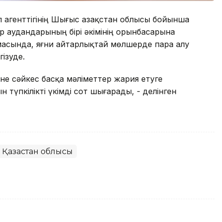
 агенттігінің Шығыс Қазақстан облысы бойынша
ір аудандарының бірі әкімінің орынбасарына
омасында, яғни айтарлықтай мөлшерде пара алу
гізуде.
іне сәйкес басқа мәліметтер жария етуге
 түпкілікті үкімді сот шығарады, - делінген
Қазақстан облысы