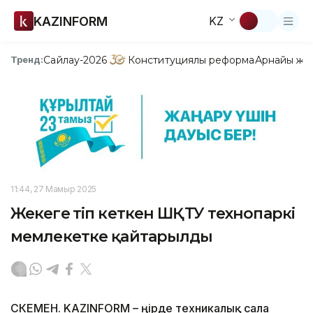
KAZINFORM
KZ
Сайлау-2026
Конституциялық реформа
Арнайы жо
Тренд:
11:44, 27 Мамыр 2025
Жекеге өтіп кеткен ШҚТУ технопаркі
мемлекетке қайтарылды
ӨСКЕМЕН. KAZINFORM – Өңірде техникалық сала