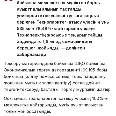
бойынша мемлекеттік мүліктен барлық
ауыртпалық алынып тасталды,
университетке үшінші тұлғаға заңсыз
берілген Технопарктегі қатысу үлесінің құны
535 млн 78,48%-ы қайтарылды және
Технопарктің жосықсыз тең құрылтайшы
алдындағы 1,6 млрд сомасындағы
берешегі жойылды, — делінген
хабарламада.
Тексеру материалдары бойынша ШҚО бойынша
Экономикалық тергеу департаменті ҚК 195-бабы
бойынша (алдау немесе сенімді теріс пайдалану
жолымен мүліктік залал келтіру) сотқа дейінгі
тергеп-тексеруді бастады. Тергеу жүргізіліп жатыр.
Осылайша, технопарктегі қатысу үлесінің 100%-ы
мемлекетке қайтарылды, мүлік ауыртпалықтан
толығымен босатылды.