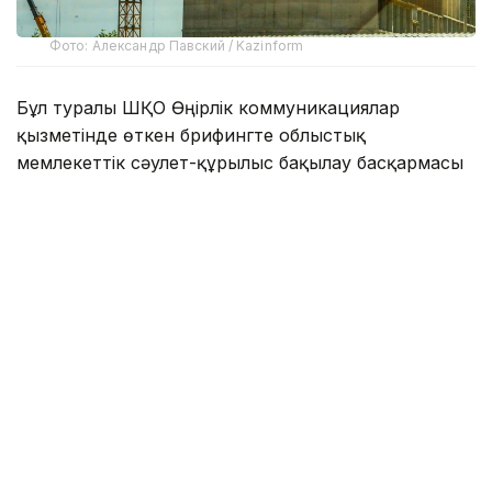
Фото: Александр Павский / Kazinform
Бұл туралы ШҚО Өңірлік коммуникациялар
қызметінде өткен брифингте облыстық
мемлекеттік сәулет-құрылыс бақылау басқармасы
басшысының орынбасары Самат Каирдинов мәлім
етті.
— Өңірде заңсыз құрылысқа қарсы бақылау
күшейтілді. Жыл басынан бері жүргізілген
жоспардан тыс тексерулердің
нәтижесінде 261 әкімшілік іс қозғалды. Оның
ішінде 244 іс тапсырыс берушілерге, 7 іс
техникалық қадағалау сарапшыларына, 7 іс
техникалық зерттеп-қарау жүргізген ұйымға,
3 іс мердігер мекемелерге қатысты.
Тексеріс нәтижесіне сәйкес, 119