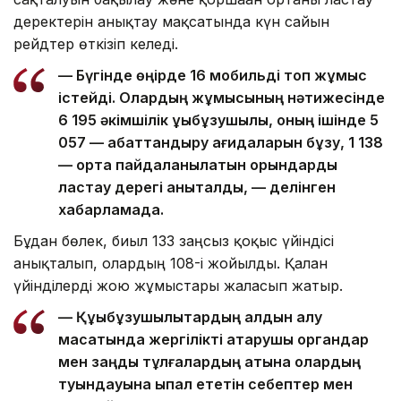
деректерін анықтау мақсатында күн сайын
рейдтер өткізіп келеді.
— Бүгінде өңірде 16 мобильді топ жұмыс
істейді. Олардың жұмысының нәтижесінде
6 195 әкімшілік құқықбұзушылық, оның ішінде 5
057 — абаттандыру қағидаларын бұзу, 1 138
— ортақ пайдаланылатын орындарды
ластау дерегі анықталды, — делінген
хабарламада.
Бұдан бөлек, биыл 133 заңсыз қоқыс үйіндісі
анықталып, олардың 108-і жойылды. Қалған
үйінділерді жою жұмыстары жалғасып жатыр.
— Құқықбұзушылықтардың алдын алу
мақсатында жергілікті атқарушы органдар
мен заңды тұлғалардың атына олардың
туындауына ықпал ететін себептер мен