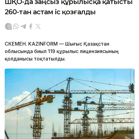
ШҚО-да заңсыз құрылысқа қатысты
260-тан астам іс қозғалды
ӨСКЕМЕН. KAZINFORM — Шығыс Қазақстан
облысында биыл 119 құрылыс лицензиясының
қолданысы тоқтатылды.