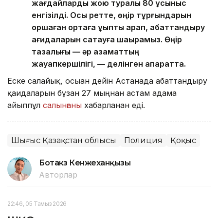
жағдайларды жою туралы 80 ұсыныс
енгізілді. Осы ретте, өңір тұрғындарын
қоршаған ортаға ұқыпты қарап, абаттандыру
қағидаларын сақтауға шақырамыз. Өңір
тазалығы — әр азаматтың
жауапкершілігі, — делінген ақпаратта.
Еске салайық, осыған дейін Астанада абаттандыру
қағидаларын бұзған 27 мыңнан астам адамға
айыппұл
салынғаны
хабарланған еді.
Шығыс Қазақстан облысы
Полиция
Қоқыс
Ботакөз Кенжеханқызы
Авторлар
22:46, 05 Тамыз 2026