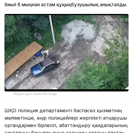
биыл 6 мыңнан астам құқықбұзушылық анықталды.
Видеодан алынған кадр
ШҚО полиция департаменті баспасөз қызметінің
мәліметінше, өңір полицейлері жергілікті атқарушы
органдармен бірлесіп, абаттандыру қағидаларының
сақталуын бақылау және қоршаған ортаны ластау