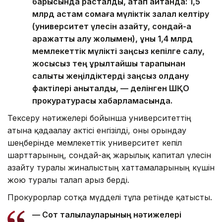
барысында расталды, атап айтқанда: 1,5
млрд астам сомаға мүліктік залал келтіру
(университет үлесін азайту, сондай-ақ
қаражатты алу жолымен), құны 1,4 млрд
мемлекеттік мүлікті заңсыз кепілге салу,
жосықсыз тең құрылтайшы тарапынан
салықтық жеңілдіктерді заңсыз қолдану
фактілері анықталды, — делінген ШҚО
прокуратурасы хабарламасында.
Тексеру нәтижелері бойынша университеттің
атына қадағалау актісі енгізілді, оны орындау
шеңберінде мемлекеттік университет кепіл
шарттарының, сондай-ақ жарғылық капитал үлесін
азайту туралы жиналыстың хаттамаларының күшін
жою туралы талап арыз берді.
Прокурорлар сотқа мүдделі тұлға ретінде қатысты.
— Сот талқылауларының нәтижелері