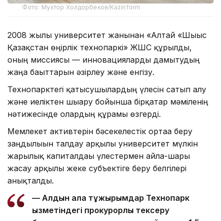
Фото: Мухтор Холдорбеков/Kazinform
2008 жылы университет жанынан «Алтай «Шығыс
Қазақстан өңірлік технопаркі» ЖШС құрылды,
оның миссиясы — инновацияларды дамытудың
жаңа бағыттарын әзірлеу және енгізу.
Технопарктегі қатысушылардың үлесін сатып алу
және иеліктен шығару бойынша бірқатар мәміленің
нәтижесінде олардың құрамы өзгерді.
Мемлекет активтерін бәсекелестік ортаға беру
заңдылығын талдау арқылы университет мүлкін
жарғылық капиталдағы үлестермен айла-шарғы
жасау арқылы жеке субъектіге беру белгілері
анықталды.
— Алдын ала тұжырымдар Технопарк
қызметіндегі прокурорлық тексеру