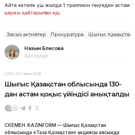
Айта кетелік үш жылда 1 триллион теңгеден астам
қаржы қайтарылған еді
.
Заңсыз активтер
Прокуратура
Шығыс Қазақстан
Назым Бөлесова
Авторлар
02:52, 06 Тамыз 2026
Шығыс Қазақстан облысында 130-
дан астам қоқыс үйіндісі анықталды
ӨСКЕМЕН. KAZINFORM — Шығыс Қазақстан
облысында «Таза Қазақстан» акциясы аясында