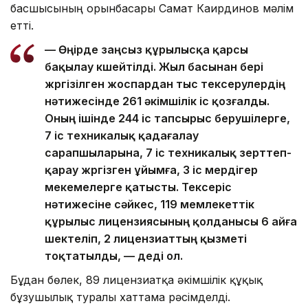
басшысының орынбасары Самат Каирдинов мәлім
етті.
— Өңірде заңсыз құрылысқа қарсы
бақылау күшейтілді. Жыл басынан бері
жүргізілген жоспардан тыс тексерулердің
нәтижесінде 261 әкімшілік іс қозғалды.
Оның ішінде 244 іс тапсырыс берушілерге,
7 іс техникалық қадағалау
сарапшыларына, 7 іс техникалық зерттеп-
қарау жүргізген ұйымға, 3 іс мердігер
мекемелерге қатысты. Тексеріс
нәтижесіне сәйкес, 119 мемлекеттік
құрылыс лицензиясының қолданысы 6 айға
шектеліп, 2 лицензиаттың қызметі
тоқтатылды, — деді ол.
Бұдан бөлек, 89 лицензиатқа әкімшілік құқық
бұзушылық туралы хаттама рәсімделді.