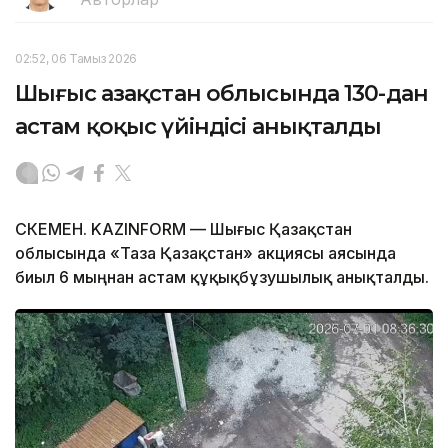
02:52, 06 Тамыз 2026
Шығыс Қазақстан облысында 130-дан
астам қоқыс үйіндісі анықталды
ӨСКЕМЕН. KAZINFORM — Шығыс Қазақстан
облысында «Таза Қазақстан» акциясы аясында
биыл 6 мыңнан астам құқықбұзушылық анықталды.