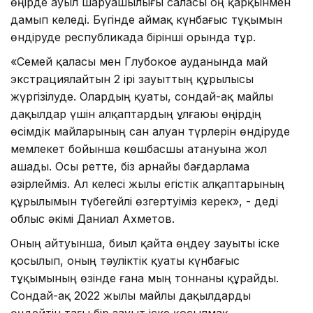
өңірде ауыл шаруашылығы саласы оң қарқынмен
дамып келеді. Бүгінде аймақ күнбағыс тұқымын
өндіруде республикада бірінші орында тұр.
«Семей қаласы мен Глубокое ауданында май
экстрациялайтын 2 ірі зауыттың құрылысы
жүргізілуде. Олардың қуаты, сондай-ақ майлы
дақылдар үшін алқаптардың ұлғаюы өңірдің
өсімдік майларының сан алуан түрлерін өндіруде
мемлекет бойынша көшбасшы атануына жол
ашады. Осы ретте, біз арнайы бағдарлама
әзірлейміз. Ал келесі жылы егістік алқаптарының
құрылымын түбегейлі өзгертуіміз керек», - деді
облыс әкімі Даниал Ахметов.
Оның айтуынша, биыл қайта өңдеу зауыты іске
қосылып, оның тәуліктік қуаты күнбағыс
тұқымының өзінде ғана мың тоннаны құрайды.
Сондай-ақ 2022 жылы майлы дақылдарды
өңдейтін тағы бір зауыт іске қосылмақ.