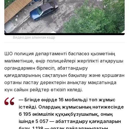
Видеодан алынған кадр
ШҚО полиция департаменті баспасөз қызметінің
мәліметінше, өңір полицейлері жергілікті атқарушы
органдармен бірлесіп, абаттандыру
қағидаларының сақталуын бақылау және қоршаған
ортаны ластау деректерін анықтау мақсатында
күн сайын рейдтер өткізіп келеді.
— Бүгінде өңірде 16 мобильді топ жұмыс
істейді. Олардың жұмысының нәтижесінде
6 195 әкімшілік құқықбұзушылық, оның
ішінде 5 057 — абаттандыру қағидаларын
бұзу, 1 138 — ортақ пайдаланылатын