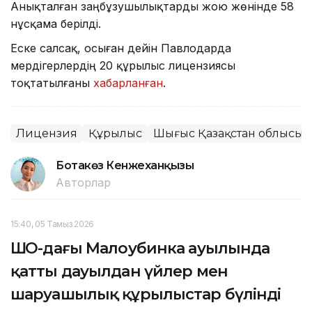
Анықталған заңбұзушылықтарды жою жөнінде 58
нұсқама берілді.
Еске салсақ, осыған дейін Павлодарда
мердігерлердің 20 құрылыс лицензиясы
тоқтатылғаны
хабарланған
.
Лицензия
Құрылыс
Шығыс Қазақстан облысы
Ботакөз Кенжеханқызы
Авторлар
15:40, 05 Тамыз 2026
ШҚО-дағы Малоубинка ауылында
қатты дауылдан үйлер мен
шаруашылық құрылыстар бүлінді