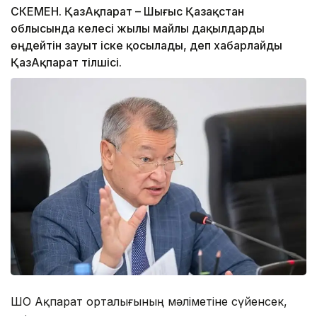
ӨСКЕМЕН. ҚазАқпарат – Шығыс Қазақстан
облысында келесі жылы майлы дақылдарды
өңдейтін зауыт іске қосылады, деп хабарлайды
ҚазАқпарат тілшісі.
ШҚО Ақпарат орталығының мәліметіне сүйенсек,