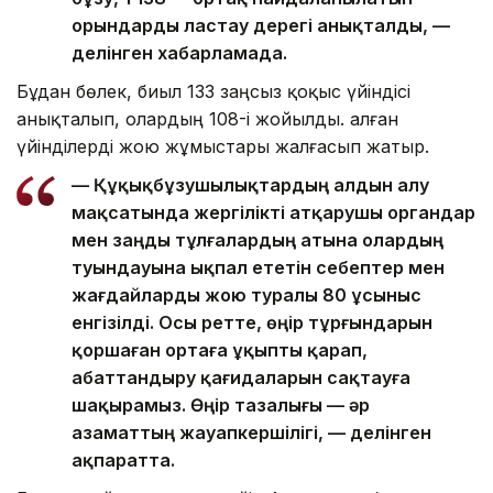
орындарды ластау дерегі анықталды, —
делінген хабарламада.
Бұдан бөлек, биыл 133 заңсыз қоқыс үйіндісі
анықталып, олардың 108-і жойылды. Қалған
үйінділерді жою жұмыстары жалғасып жатыр.
— Құқықбұзушылықтардың алдын алу
мақсатында жергілікті атқарушы органдар
мен заңды тұлғалардың атына олардың
туындауына ықпал ететін себептер мен
жағдайларды жою туралы 80 ұсыныс
енгізілді. Осы ретте, өңір тұрғындарын
қоршаған ортаға ұқыпты қарап,
абаттандыру қағидаларын сақтауға
шақырамыз. Өңір тазалығы — әр
азаматтың жауапкершілігі, — делінген
ақпаратта.