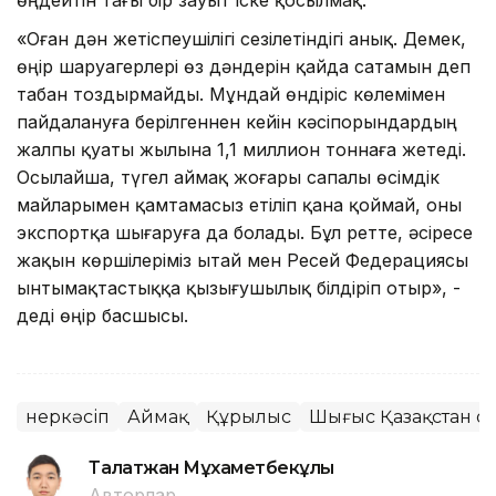
«Оған дән жетіспеушілігі сезілетіндігі анық. Демек,
өңір шаруагерлері өз дәндерін қайда сатамын деп
табан тоздырмайды. Мұндай өндіріс көлемімен
пайдалануға берілгеннен кейін кәсіпорындардың
жалпы қуаты жылына 1,1 миллион тоннаға жетеді.
Осылайша, түгел аймақ жоғары сапалы өсімдік
майларымен қамтамасыз етіліп қана қоймай, оны
экспортқа шығаруға да болады. Бұл ретте, әсіресе
жақын көршілеріміз Қытай мен Ресей Федерациясы
ынтымақтастыққа қызығушылық білдіріп отыр», -
деді өңір басшысы.
Өнеркәсіп
Аймақ
Құрылыс
Шығыс Қазақстан о
Талғатжан Мұхаметбекұлы
Авторлар