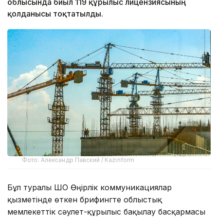
облысында биыл 119 құрылыс лицензиясының
қолданысы тоқтатылды.
Фото: Александр Павский / Kazinform
Бұл туралы ШҚО Өңірлік коммуникациялар
қызметінде өткен брифингте облыстық
мемлекеттік сәулет-құрылыс бақылау басқармасы