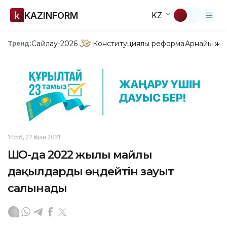
KAZINFORM
KZ
Сайлау-2026
Конституциялық реформа
Арнайы жо
Тренд:
14:56, 22 Қазан 2021
ШҚО-да 2022 жылы майлы
дақылдарды өңдейтін зауыт
салынады