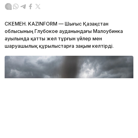
ӨСКЕМЕН. KAZINFORM — Шығыс Қазақстан
облысының Глубокое ауданындағы Малоубинка
ауылында қатты жел тұрғын үйлер мен
шаруашылық құрылыстарға зақым келтірді.