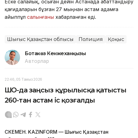
Еске салайық, осыған дейін Астанада абаттандыру
қағидаларын бұзған 27 мыңнан астам адамға
айыппұл
салынғаны
хабарланған еді.
Шығыс Қазақстан облысы
Полиция
Қоқыс
Ботакөз Кенжеханқызы
Авторлар
22:46, 05 Тамыз 2026
ШҚО-да заңсыз құрылысқа қатысты
260-тан астам іс қозғалды
ӨСКЕМЕН. KAZINFORM — Шығыс Қазақстан