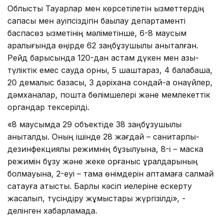
Облыстық Тауарлар мен көрсетілетін қызметтердің
сапасы мен қауіпсіздігін бақылау департаменті
баспасөз қызметінің мәліметінше, 6-8 маусым
аралығында өңірде 62 заңбұзушылық анықталған.
Рейд барысында 120-дан астам дүкен мен азық-
түліктік емес сауда орны, 5 шаштараз, 4 балабақша,
20 демалыс базасы, 3 дәріхана сондай-ақ қонақүйлер,
дәмханалар, пошта бөлімшелері және мемлекеттік
органдар тексерілді.
«8 маусымда 29 объектіде 38 заңбұзушылық
анықталды. Оның ішінде 28 жағдай – санитарлық-
дезинфекциялық режимнің бұзылуына, 8-і – маска
режимін бұзу және жеке қорғаныс құралдарының
болмауына, 2-еуі – тамақ өнімдерін қаптамаға салмай
сақтауға қатысты. Барлық кәсіп иелеріне ескерту
жасалып, түсіндіру жұмыстары жүргізілді», -
делінген хабарламада.