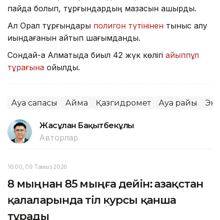
пайда болып, тұрғындардың мазасын қашырды.
Ал Орал тұрғындары
полигон түтінінен
тыныс алу
қиындағанын айтып шағымданды.
Сондай-ақ Алматыда биыл 42 жүк көлігі
айыппұл
тұрағына
қойылды.
Ауа сапасы
Аймақ
Қазгидромет
Ауа райы
Эк
Жасұлан Бақытбекұлы
Авторлар
16:00, 09 Тамыз 2026
8 мыңнан 85 мыңға дейін: Қазақстан
қалаларында тіл курсы қанша
тұрады