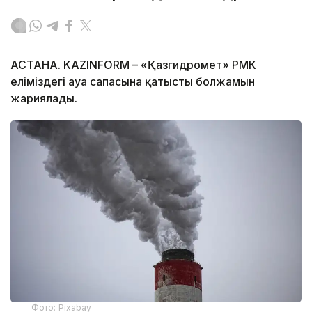
АСТАНА. KAZINFORM – «Қазгидромет» РМК
еліміздегі ауа сапасына қатысты болжамын
жариялады.
Фото: Pixabay