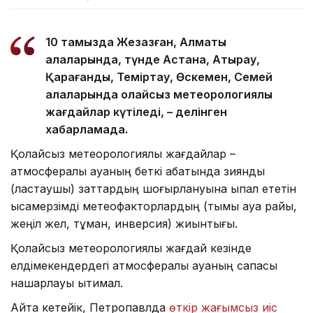
10 тамызда Жезқазған, Алматы
қалаларында, түнде Астана, Атырау,
Қарағанды, Теміртау, Өскемен, Семей
қалаларында қолайсыз метеорологиялық
жағдайлар күтіледі, – делінген
хабарламада.
Қолайсыз метеорологиялық жағдайлар –
атмосфералық ауаның беткі қабатында зиянды
(ластаушы) заттардың шоғырлануына ықпал ететін
қысқамерзімді метеофакторлардың (тымық ауа райы,
жеңіл жел, тұман, инверсия) жиынтығы.
Қолайсыз метеорологиялық жағдай кезінде
елдімекендердегі атмосфералық ауаның сапасы
нашарлауы ықтимал.
Айта кетейік, Петропавлда
өткір жағымсыз иіс