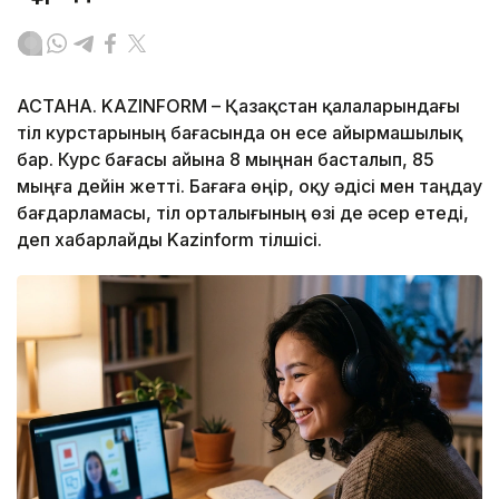
АСТАНА. KAZINFORM – Қазақстан қалаларындағы
тіл курстарының бағасында он есе айырмашылық
бар. Курс бағасы айына 8 мыңнан басталып, 85
мыңға дейін жетті. Бағаға өңір, оқу әдісі мен таңдау
бағдарламасы, тіл орталығының өзі де әсер етеді,
деп хабарлайды Kazinform тілшісі.