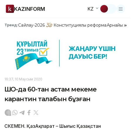
KAZINFORM
KZ
Сайлау-2026
Конституциялық реформа
Арнайы жо
Тренд:
16:37, 10 Маусым 2020
ШҚО-да 60-тан астам мекеме
карантин талабын бұзған
ӨСКЕМЕН. ҚазАқпарат – Шығыс Қазақстан