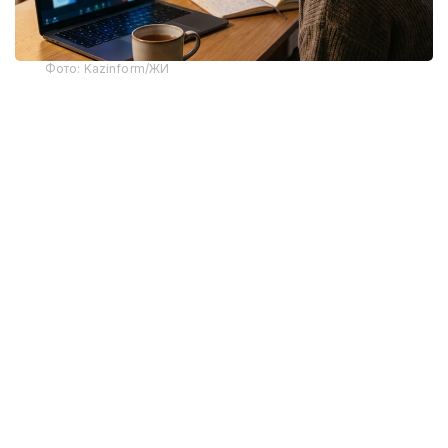
Фото: Kazinform/ЖИ
Тіл курстарындағы бағаны салыстырған кезде
ересектерге арналған ағылшын тілі
бағдарламасына тоқталдық. Себебі қазіргі кезде дәл
осы курсқа сұраныс артып тұр.
Ең жоғары баға Астана мен Алматы қалаларында
тіркелді. Елордада тіл курсының бағасы 40 000 –
85 000 теңге аралығында. Ал Алматы қаласында 28
000 теңгеден басталып, 78 000 теңгеге жетті. Баға
жоғары қалалар қатарында Шымкент те бар. Мұнда
тіл курсының құны айына 60 000 теңгеге дейін
барады.
Облыс орталықтарының көбінде баға 20 000 – 45
000 теңге аралығында. Ал Қарағанды мен