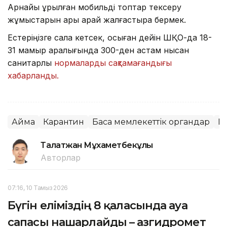
Арнайы құрылған мобильді топтар тексеру
жұмыстарын ары қарай жалғастыра бермек.
Естеріңізге сала кетсек, осыған дейін ШҚО-да 18-
31 мамыр аралығында 300-ден астам нысан
санитарлық
нормаларды сақтамағандығы
хабарланды.
Аймақ
Карантин
Басқа мемлекеттік органдар
Ш
Талғатжан Мұхаметбекұлы
Авторлар
07:16, 10 Тамыз 2026
Бүгін еліміздің 8 қаласында ауа
сапасы нашарлайды – Қазгидромет