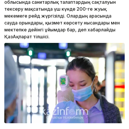
облысында санитарлық талаптардың сақталуын
тексеру мақсатында үш күнде 200-ге жуық
мекемеге рейд жүргізілді. Олардың арасында
сауда орындары, қызмет көрсету нысандары мен
мектепке дейінгі ұйымдар бар, деп хабарлайды
ҚазАқпарат тілшісі.