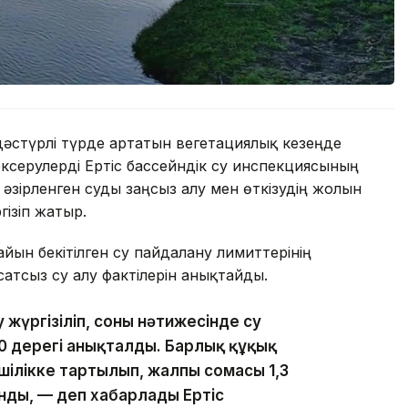
 дәстүрлі түрде артатын вегетациялық кезеңде
ексерулерді Ертіс бассейндік су инспекциясының
әзірленген суды заңсыз алу мен өткізудің жолын
гізіп жатыр.
йын бекітілген су пайдалану лимиттерінің
атсыз су алу фактілерін анықтайды.
жүргізіліп, соның нәтижесінде су
10 дерегі анықталды. Барлық құқық
шілікке тартылып, жалпы сомасы 1,3
нды, — деп хабарлады Ертіс