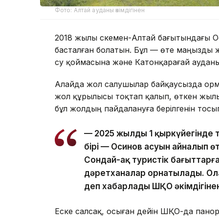
Фото: Алтай ауданы әкімдігінен
2018 жылы Өскемен-Алтай бағытындағы 
басталған болатын. Бұл — өте маңызды 
су қоймасына және Катонқарағай ауданы
Алайда жол салушылар байқаусызда орм
жол құрылысы тоқтап қалып, өткен жыл
бұл жолдың пайдалануға берілгенін тосы
— 2025 жылдың 1 қыркүйегінде ту
бірі — Осинов асуын айналып 
Сондай-ақ туристік бағыттарғ
дәретханалар орнатылады. Ол
деп хабарлады ШҚО әкімдігіне
Еске салсақ, осыған дейін ШҚО-да пан