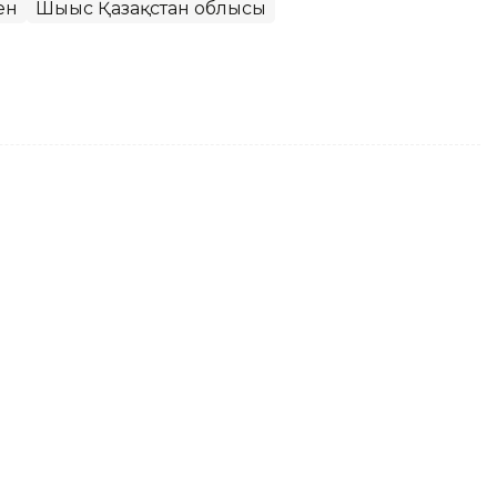
ен
Шығыс Қазақстан облысы
н ондаған көлік бүлінді
л салдарынан үстіне ағаш құлап,
н ішкі істер органдарына өтініштер әлі түсіп