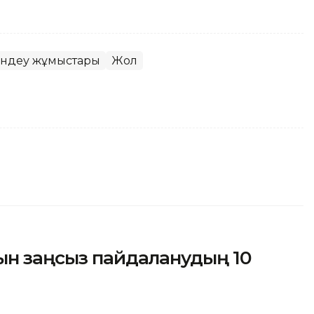
ндеу жұмыстары
Жол
ын заңсыз пайдаланудың 10