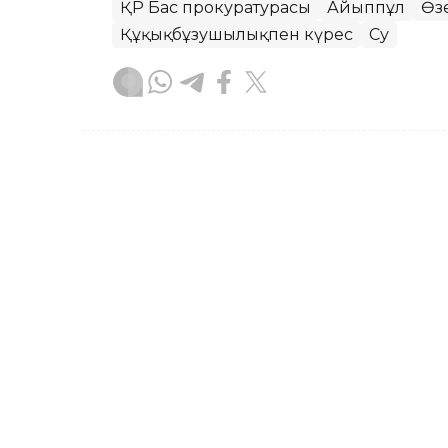
ҚР Бас прокуратурасы
Айыппұл
Өз
Құқықбұзушылықпен күрес
Су
Ботакөз Кенжеханқызы
Авторлар
00:09, 07 Тамыз 2026
Өскеменде дауылдан кейі
ӨСКЕМЕН. KAZINFORM — Өскеменде дауы
зақымданған автокөліктердің иелеріне
жатыр.