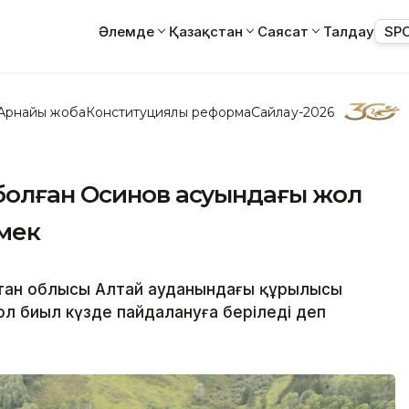
Әлемде
Қазақстан
Саясат
Талдау
SP
Арнайы жоба
Конституциялық реформа
Сайлау-2026
болған Осинов асуындағы жол
лмек
тан облысы Алтай ауданындағы құрылысы
л биыл күзде пайдалануға беріледі деп