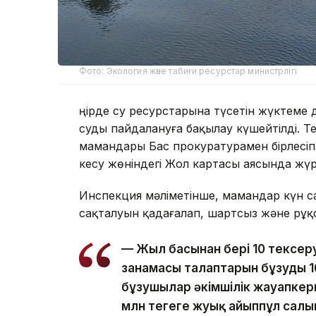
Фото: Экология және табиғи ресурстар министрлігі
Өңірде су ресурстарына түсетін жүктеме
суды пайдалануға бақылау күшейтілді. Т
мамандары Бас прокуратурамен бірлесіп 
кесу жөніндегі Жол картасы аясында жүр
Инспекция мәліметінше, мамандар күн са
сақталуын қадағалап, шартсыз және рұқс
— Жыл басынан бері 10 тексеру 
заңнамасы талаптарын бұзудың 
бұзушылар әкімшілік жауапкер
млн теңгеге жуық айыппұл салы