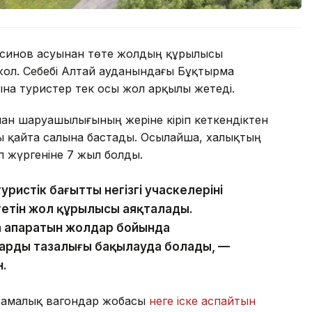
Осинов асуынан төте жолдың құрылысы
жол. Себебі Алтай ауданындағы Бұқтырма
на туристер тек осы жол арқылы жетеді.
ан шаруашылығының жеріне кіріп кеткендіктен
ы қайта салына бастады. Осылайша, халықтың
п жүргеніне 7 жыл болды.
ристік бағыттың негізгі учаскелерінің
өтетін жол құрылысы аяқталады.
а апаратын жолдар бойында
ардың тазалығы бақылауда болады, —
н.
орамалық вагондар жобасы
неге іске аспайтын