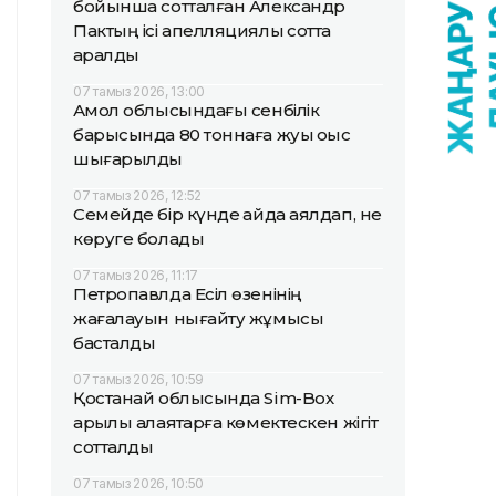
бойынша сотталған Александр
Пактың ісі апелляциялық сотта
қаралды
07 тамыз 2026, 13:00
Ақмол облысындағы сенбілік
барысында 80 тоннаға жуық қоқыс
шығарылды
07 тамыз 2026, 12:52
Семейде бір күнде қайда аялдап, не
көруге болады
07 тамыз 2026, 11:17
Петропавлда Есіл өзенінің
жағалауын нығайту жұмысы
басталды
07 тамыз 2026, 10:59
Қостанай облысында Sim-Box
арқылы алаяқтарға көмектескен жігіт
сотталды
07 тамыз 2026, 10:50