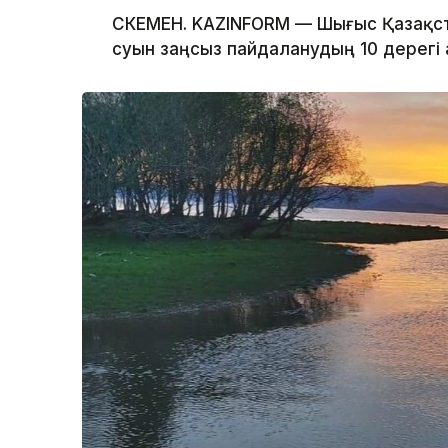
ӨСКЕМЕН. KAZINFORM — Шығыс Қазақс
суын заңсыз пайдаланудың 10 дерегі