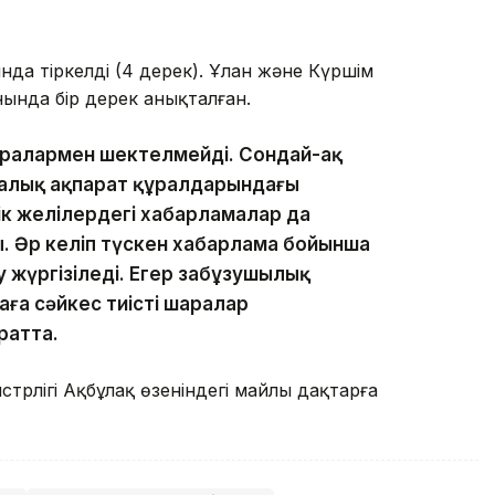
да тіркелді (4 дерек). Ұлан және Күршім
ында бір дерек анықталған.
аралармен шектелмейді. Сондай-ақ
аралық ақпарат құралдарындағы
к желілердегі хабарламалар да
ы. Әр келіп түскен хабарлама бойынша
 жүргізіледі. Егер заңбұзушылық
аға сәйкес тиісті шаралар
ратта.
стрлігі Ақбұлақ өзеніндегі майлы дақтарға