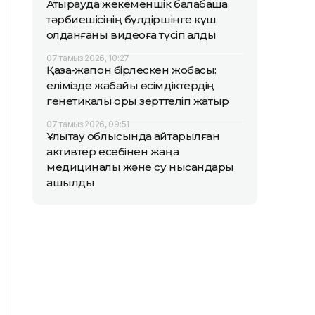
Атырауда жекеменшік балабақша
тәрбиешісінің бүлдіршінге күш
қолданғаны видеоға түсіп қалды
07 тамыз 2026, 10:27
Қазақ-жапон бірлескен жобасы:
елімізде жабайы өсімдіктердің
генетикалық қоры зерттеліп жатыр
07 тамыз 2026, 09:51
Ұлытау облысында қайтарылған
активтер есебінен жаңа
медициналық және су нысандары
ашылды