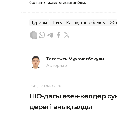
болғаны жайлы жазғанбыз.
Туризм
Шығыс Қазақстан облысы
Жө
Талғатжан Мұхаметбекұлы
Авторлар
01:49, 07 Тамыз 2026
ШҚО-дағы өзен-көлдер су
дерегі анықталды