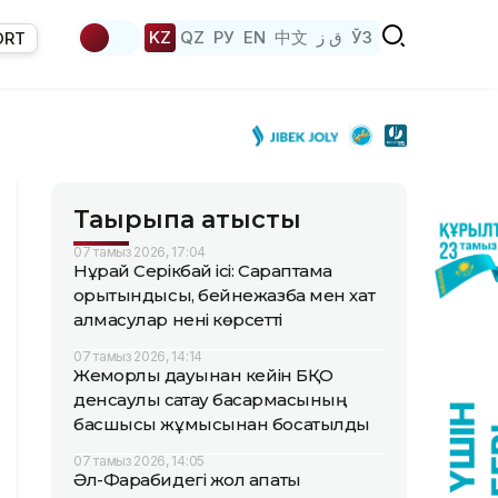
KZ
QZ
РУ
EN
中文
ق ز
ЎЗ
ORT
Тақырыпқа қатысты
07 тамыз 2026, 17:04
Нұрай Серікбай ісі: Сараптама
қорытындысы, бейнежазба мен хат
алмасулар нені көрсетті
07 тамыз 2026, 14:14
Жемқорлық дауынан кейін БҚО
денсаулық сақтау басқармасының
басшысы жұмысынан босатылды
07 тамыз 2026, 14:05
Әл-Фарабидегі жол апаты