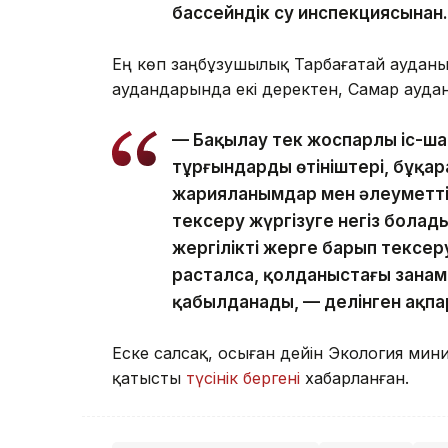
бассейндік су инспекциясынан.
Ең көп заңбұзушылық Тарбағатай ауданын
аудандарында екі деректен, Самар аудан
— Бақылау тек жоспарлы іс-ш
тұрғындардың өтініштері, бұқ
жарияланымдар мен әлеуметті
тексеру жүргізуге негіз болад
жергілікті жерге барып тексеру
расталса, қолданыстағы заңнам
қабылданады, — делінген ақпа
Еске салсақ, осыған дейін Экология мини
қатысты
түсінік бергені
хабарланған.