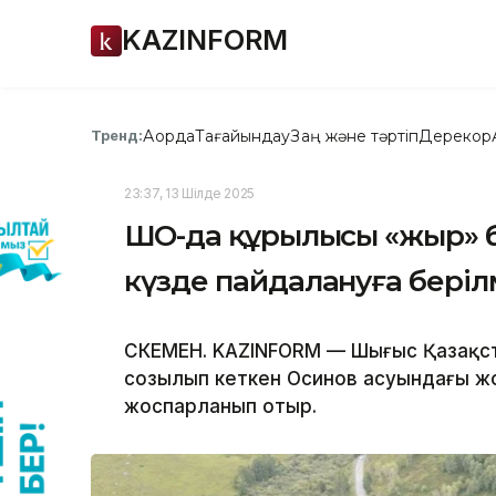
KAZINFORM
Ақорда
Тағайындау
Заң және тәртіп
Дерекқор
Тренд:
23:37, 13 Шілде 2025
ШҚО-да құрылысы «жыр» 
күзде пайдалануға бері
ӨСКЕМЕН. KAZINFORM — Шығыс Қазақс
созылып кеткен Осинов асуындағы жо
жоспарланып отыр.