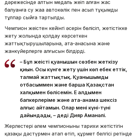
дәрежесінде алтын медаль жеңіп алған жас
балуанға су жаңа автокөлік пен асыл тұқымды
тұлпар сыйға тартылды.
Чемпион жеңістен кейінгі әсерін бөлісіп, жетістікке
жету жолында қолдау көрсеткен
жаттықтырушыларына, ата-анасына және
жанкүйерлерге алғысын білдірді.
– Бұл жеңістің қуанышын сөзбен жеткізу
қиын. Осы күнге жету үшін көп еңбек еттік,
талмай жаттықтық. Қуанышымды
отбасыммен және барша Қазақстан
халқымен бөлісемін. Ең алдымен
бапкерлеріме және ата-анама шексіз
алғыс айтамын. Олар мені күні-түні
дайындады, – деді Дияр Аманәлі.
Жерлестері әлем чемпионының тарихи жетістігін
қазақы дәстүрмен атап өтіп, құрмет белгісі ретінде