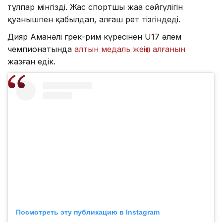
тұлпар мінгізді. Жас спортшы жаңа сәйгүлігін
қуанышпен қабылдап, алғаш рет тізгіндеді.
Дияр Аманәлі грек-рим күресінен U17 әлем
чемпионатында
алтын медаль жеңіп алғанын
жазған едік.
Посмотреть эту публикацию в Instagram