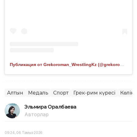
Публикация от Grekoroman_WrestlingKz (@grekoroman_wrestlingkz)
Алтын
Медаль
Спорт
Грек-рим күресі
Көлік
Эльмира Оралбаева
Авторлар
09:24, 06 Тамыз 2026