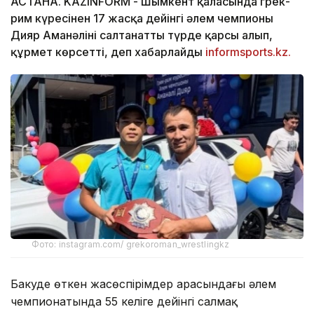
АСТАНА. KAZINFORM -
Шымкент қаласында грек-
рим күресінен 17 жасқа дейінгі әлем чемпионы
Дияр Аманәліні салтанатты түрде қарсы алып,
құрмет көрсетті, деп хабарлайды
informsports.kz.
Фото: instagram.com/ grekoroman_wrestlingkz
Бакуде өткен жасөспірімдер арасындағы әлем
чемпионатында 55 келіге дейінгі салмақ