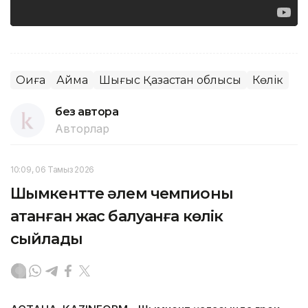
Оқиға
Аймақ
Шығыс Қазақстан облысы
Көлік
без автора
Авторлар
10:09, 06 Тамыз 2026
Шымкентте әлем чемпионы
атанған жас балуанға көлік
сыйлады