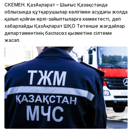
ӨСКЕМЕН. ҚазАқпарат – Шығыс Қазақстанда
облысында құтқарушылар көлігімен асудағы жолда
қалып қойған ерлі-зайыптыларға көмектесті, деп
хабарлайды ҚазАқпарат ШҚО Төтенше жағдайлар
департаментінің баспасөз қызметіне сілтеме
жасап.