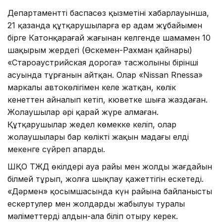
Департаменттің баспасөз қызметінің хабарлауынша,
21 қазанда құтқарушыларға ер адам жұбайымен
бірге Катонқарағай жағынан келгенде шамамен 10
шақырым жердегі (Өскемен-Рахман қайнары)
«Староаустрийская дорога» тасжолының бірінші
асуында тұрғанын айтқан. Олар «Nissan Rnessa»
маркалы автокөлігімен келе жатқан, көлік
кенеттен айналып кетіп, кюветке шыға жаздаған.
Жолаушылар әрі қарай жүре алмаған.
Құтқарушылар жедел көмекке келіп, олар
жолаушылары бар көлікті жақын маңдағы елді
мекенге сүйреп апарды.
ШҚО ТЖД өкілдері ауа райы мен жолдың жағдайын
білмей тұрып, жолға шықпау қажеттігін ескетеді.
«Дәрмен» қосымшасында күн райына байланысты
ескертулер мен жолдардың жабылуы туралы
мәліметтерді алдын-ала біліп отыру керек.