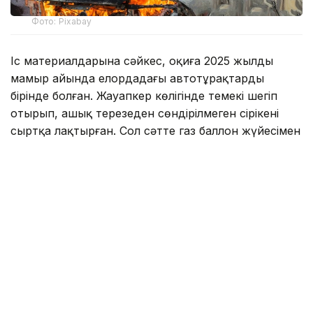
Фото: Pixabay
Іс материалдарына сәйкес, оқиға 2025 жылдың
мамыр айында елордадағы автотұрақтардың
бірінде болған. Жауапкер көлігінде темекі шегіп
отырып, ашық терезеден сөндірілмеген сіріңкені
сыртқа лақтырған. Сол сәтте газ баллон жүйесімен
жабдықталған жақын маңдағы Audi A6 көлігі өртеніп
кеткен.
Талап қою көлік иесінің тұрғылықты жері бойынша
берілгендіктен, істі Тараз қалалық соты қараған.
Тәуелсіз бағалау қорытындысына сәйкес,
келтірілген материалдық залал 2,9 млн теңгеден
асқан. Өрттің басталу сәті бейнебақылау
камерасына түсіп қалған.
«Сараптама өрттің талап қоюшының