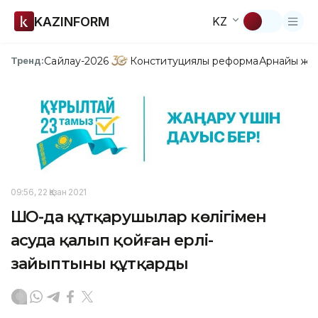
KAZINFORM
KZ
Сайлау-2026
Конституциялық реформа
Арнайы жо
Тренд:
09:56, 22 Қазан 2021
ШҚО-да құтқарушылар көлігімен
асуда қалып қойған ерлі-
зайыптыны құтқарды