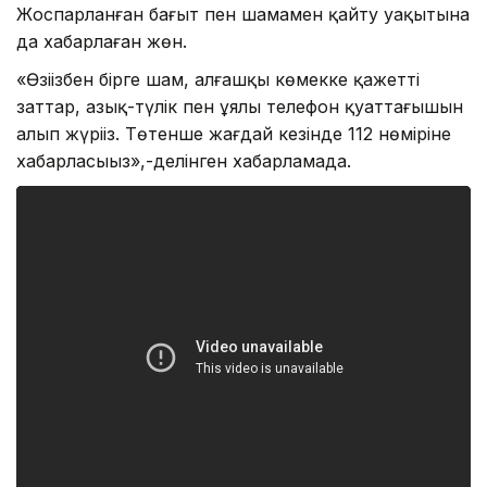
Жоспарланған бағыт пен шамамен қайту уақытына
да хабарлаған жөн.
«Өзіңізбен бірге шам, алғашқы көмекке қажетті
заттар, азық-түлік пен ұялы телефон қуаттағышын
алып жүріңіз. Төтенше жағдай кезінде 112 нөміріне
хабарласыңыз»,-делінген хабарламада.