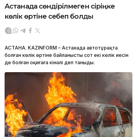
Астанада сөндірілмеген сіріңке
көлік өртіне себеп болды
АСТАНА. KAZINFORM – Астанада автотұрақта
болған көлік өртіне байланысты сот екі көлік иесін
де болған оқиғаға кінәлі деп таныды.