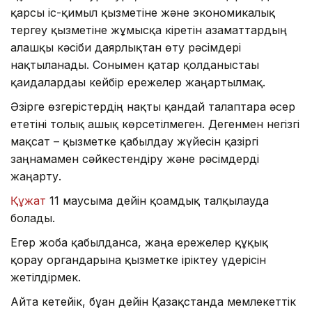
қарсы іс-қимыл қызметіне және экономикалық
тергеу қызметіне жұмысқа кіретін азаматтардың
алғашқы кәсіби даярлықтан өту рәсімдері
нақтыланады. Сонымен қатар қолданыстағы
қағидалардағы кейбір ережелер жаңартылмақ.
Әзірге өзгерістердің нақты қандай талаптарға әсер
ететіні толық ашық көрсетілмеген. Дегенмен негізгі
мақсат – қызметке қабылдау жүйесін қазіргі
заңнамамен сәйкестендіру және рәсімдерді
жаңарту.
Құжат
11 маусымға дейін қоғамдық талқылауда
болады.
Егер жоба қабылданса, жаңа ережелер құқық
қорғау органдарына қызметке іріктеу үдерісін
жетілдірмек.
Айта кетейік, бұған дейін Қазақстанда мемлекеттік