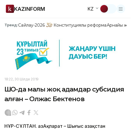
KAZINFORM
KZ
Сайлау-2026
Конституциялық реформа
Арнайы жо
Тренд:
18:22, 30 Шілде 2019
ШҚО-да малы жоқ адамдар субсидия
алған – Олжас Бектенов
НҰР-СҰЛТАН. ҚазАқпарат – Шығыс Қазақстан