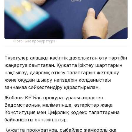
Фото: Бас прокуратура
Түзетулер алғашқы кәсіптік даярлықтан өту тәртібін
жаңартуға бағытталған. Құжатта іріктеу шарттарын
нақтылау, даярлық өткізу талаптарын жетілдіру
және оқудан шығару негіздерін қолданыстағы
заңнамаға сәйкестендіру қарастырылған.
Жобаны ҚР Бас прокуратурасы әзірлеген.
Ведомствоның мәліметінше, өзгерістер жаңа
Конституция мен Цифрлық кодекс талаптарына
байланысты енгізіліп отыр.
Құжатта прокуратура, сыбайлас жемқорлыққа