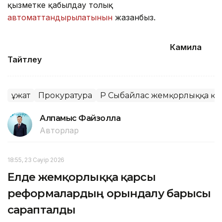
қызметке қабылдау толық
автоматтандырылатынын
жазғанбыз.
Камила
Тайтөлеу
Құжат
Прокуратура
ҚР Сыбайлас жемқорлыққа қар
Алпамыс Файзолла
Авторлар
18:55, 23 Сәуір 2026
Елде жемқорлыққа қарсы
реформалардың орындалу барысы
сарапталды