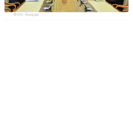
Фото: Ақорда
Жиында Мемлекеттік қызмет істері агенттігі және
Әділет министрлігі басшылығының баяндамалары
тыңдалды.
Мемлекеттік кеңесші Ерлан Қарин сыбайлас
жемқорлыққа қарсы іс-қимылды жетілдіру
бағытында қабылданып жатқан шаралардың
маңызына тоқталып, елдегі прогрессивті
өзгерістерге назар аударды.
— Сыбайлас жемқорлыққа қарсы іс-қимыл
мәселелері жөніндегі комиссияның бүгінгі
отырысы тарихи оқиғадан кейін
ұйымдастырылып отыр. 15 наурызда өткен
жалпыхалықтық референдумда