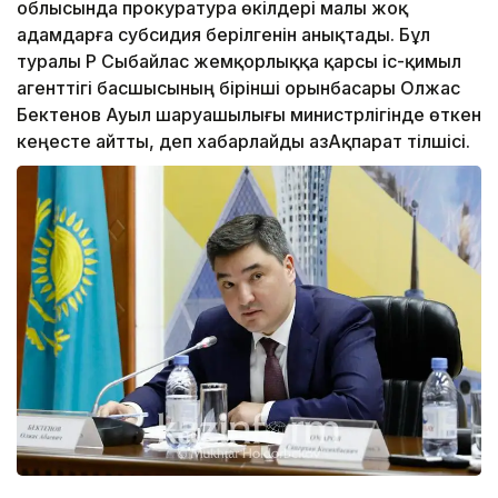
облысында прокуратура өкілдері малы жоқ
адамдарға субсидия берілгенін анықтады. Бұл
туралы ҚР Сыбайлас жемқорлыққа қарсы іс-қимыл
агенттігі басшысының бірінші орынбасары Олжас
Бектенов Ауыл шаруашылығы министрлігінде өткен
кеңесте айтты, деп хабарлайды ҚазАқпарат тілшісі.