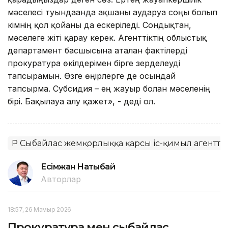
мәселесі туындағанда ақшаны аударуға соңғы болып
кімнің қол қойғаны да ескеріледі. Сондықтан,
мәселеге жіті қарау керек. Агенттіктің облыстық
департамент басшысына аталған фактілерді
прокуратура өкілдерімен бірге зерделеуді
тапсырамын. Өзге өңірлерге де осындай
тапсырма. Субсидия – ең жауыр болған мәселенің
бірі. Бақылауға алу қажет», - деді ол.
ҚР Сыбайлас жемқорлыққа қарсы іс-қимыл агенттіг
Есімжан Нақтыбай
Авторлар
18:57, 26 Мамыр 2026
Прокуратура мен сыбайлас