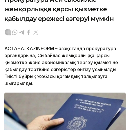
жемқорлыққа қарсы қызметке
қабылдау ережесі өзгеруі мүмкін
АСТАНА. KAZINFORM – Қазақстанда прокуратура
органдарына, Сыбайлас жемқорлыққа қарсы
қызметке және экономикалық тергеу қызметіне
қабылдау тәртібіне өзгерістер енгізу ұсынылды.
Тиісті бұйрық жобасы қоғамдық талқылауға
шығарылды.