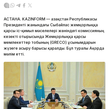
АСТАНА. KAZINFORM — Қазақстан Республикасы
Президенті жанындағы Сыбайлас жемқорлыққа
қарсы іс-қимыл мәселелері жөніндегі комиссияның
кезекті отырысында Жемқорлыққа қарсы
мемлекеттер тобының (GRECO) ұсынымдарын
жүзеге асыру барысы қаралды. Бұл туралы Ақорда
мәлім етті.