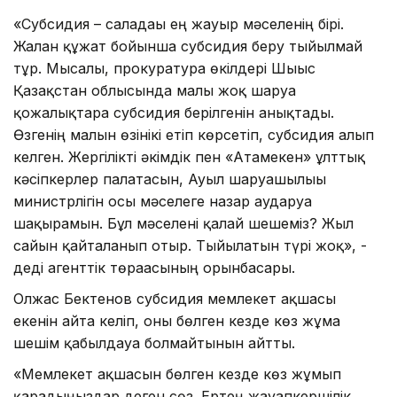
«Субсидия – саладағы ең жауыр мәселенің бірі.
Жалған құжат бойынша субсидия беру тыйылмай
тұр. Мысалы, прокуратура өкілдері Шығыс
Қазақстан облысында малы жоқ шаруа
қожалықтарға субсидия берілгенін анықтады.
Өзгенің малын өзінікі етіп көрсетіп, субсидия алып
келген. Жергілікті әкімдік пен «Атамекен» ұлттық
кәсіпкерлер палатасын, Ауыл шаруашылығы
министрлігін осы мәселеге назар аударуға
шақырамын. Бұл мәселені қалай шешеміз? Жыл
сайын қайталанып отыр. Тыйылатын түрі жоқ», -
деді агенттік төрағасының орынбасары.
Олжас Бектенов субсидия мемлекет ақшасы
екенін айта келіп, оны бөлген кезде көз жұма
шешім қабылдауға болмайтынын айтты.
«Мемлекет ақшасын бөлген кезде көз жұмып
қарадыңыздар деген сөз. Ертең жауапкершілік