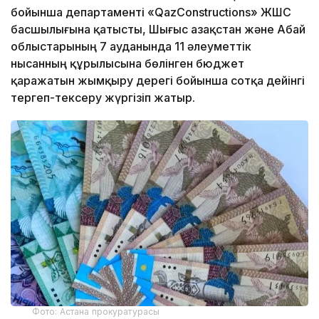
бойынша департаменті «QazConstructions» ЖШС
басшылығына қатысты, Шығыс Қазақстан және Абай
облыстарының 7 ауданында 11 әлеуметтік
нысанның құрылысына бөлінген бюджет
қаражатын жымқыру дерегі бойынша сотқа дейінгі
тергеп-тексеру жүргізіп жатыр.
Фото: Астана прокуратурасы