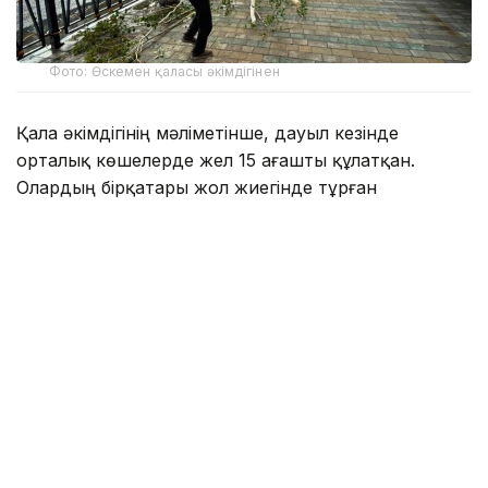
Фото: Өскемен қаласы әкімдігінен
Қала әкімдігінің мәліметінше, дауыл кезінде
орталық көшелерде жел 15 ағашты құлатқан.
Олардың бірқатары жол жиегінде тұрған
автокөліктердің үстіне құлады.
— Қазіргі уақытта полицияға ағаштардың
құлауы салдарынан көліктері зақымданған 17
автокөлік иесінен арыз түсті, — деп
хабарлады ШҚО полиция департаментінің
баспасөз қызметінен.
Полицияға әлі барлық зардап шеккен көлік иелері
жүгініп үлгермеген болуы да мүмкін.