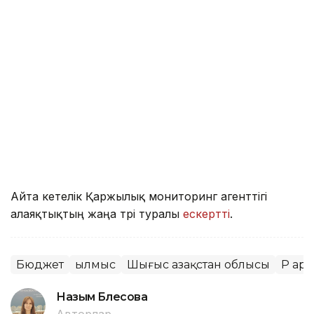
Айта кетелік Қаржылық мониторинг агенттігі
алаяқтықтың жаңа түрі туралы
ескертті
.
Бюджет
Қылмыс
Шығыс Қазақстан облысы
ҚР Қа
Назым Бөлесова