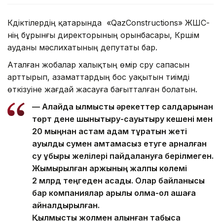
Күдіктілердің қатарында «QazConstructions» ЖШС-
нің бұрынғы директорының орынбасары, Күршім
ауданы мәслихатының депутаты бар.
Аталған жобалар халықтың өмір сүру сапасын
арттырып, азаматтардың бос уақытын тиімді
өткізуіне жағдай жасауға бағытталған болатын.
— Алайда қылмыстық әрекеттер салдарынан
төрт дене шынықтыру-сауықтыру кешені мен
20 мыңнан астам адам тұратын жеті
ауылды сумен қамтамасыз етуге арналған
су құбыры желілері пайдалануға берілмеген.
Жымқырылған қаржының жалпы көлемі
2 млрд теңгеден асады. Олар байланысы
бар компаниялар арқылы қолма-қол ақшаға
айналдырылған.
Қылмыстық жолмен алынған табысқа