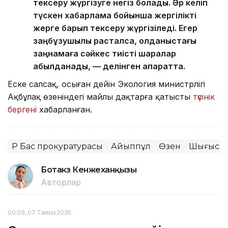
тексеру жүргізуге негіз болады. Әр келіп
түскен хабарлама бойынша жергілікті
жерге барып тексеру жүргізіледі. Егер
заңбұзушылық расталса, қолданыстағы
заңнамаға сәйкес тиісті шаралар
қабылданады, — делінген ақпаратта.
Еске салсақ, осыған дейін Экология министрлігі
Ақбұлақ өзеніндегі майлы дақтарға қатысты
түсінік
бергені
хабарланған.
ҚР Бас прокуратурасы
Айыппұл
Өзен
Шығыс Қа
Ботакөз Кенжеханқызы
Авторлар
00:09, 07 Тамыз 2026