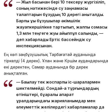
— Жыл басынан бері 10 тексеру жүргізіліп,
соның нәтижесінде су заңнамасы
талаптарын бұзудың 10 дерегі анықталды.
Барлық құқық бұзушылар әкімшілік
жауапкершілікке тартылып, жалпы сомасы
1,3 млн теңгеге жуық айыппұл салынды, —
деп хабарлады Ертіс бассейндік су
инспекциясынан.
Ең көп заңбұзушылық Тарбағатай ауданында
тіркелді (4 дерек). Ұлан және Күршім аудандарында
екі деректен, Самар ауданында бір дерек
анықталған.
— Бақылау тек жоспарлы іс-шаралармен
шектелмейді. Сондай-ақ тұрғындардың
өтініштері, бұқаралық ақпарат
құралдарындағы жарияланымдар мен
әлеуметтік желілердегі хабарламалар да