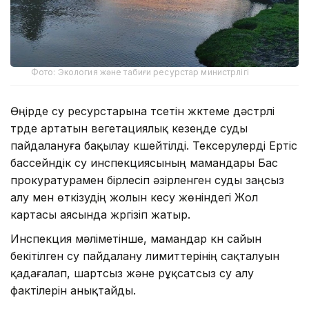
Фото: Экология және табиғи ресурстар министрлігі
Өңірде су ресурстарына түсетін жүктеме дәстүрлі
түрде артатын вегетациялық кезеңде суды
пайдалануға бақылау күшейтілді. Тексерулерді Ертіс
бассейндік су инспекциясының мамандары Бас
прокуратурамен бірлесіп әзірленген суды заңсыз
алу мен өткізудің жолын кесу жөніндегі Жол
картасы аясында жүргізіп жатыр.
Инспекция мәліметінше, мамандар күн сайын
бекітілген су пайдалану лимиттерінің сақталуын
қадағалап, шартсыз және рұқсатсыз су алу
фактілерін анықтайды.