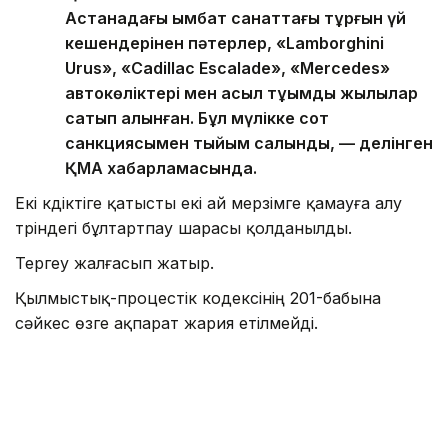
Астанадағы қымбат санаттағы тұрғын үй
кешендерінен пәтерлер, «Lamborghini
Urus», «Cadillac Escalade», «Mercedes»
автокөліктері мен асыл тұқымды жылқылар
сатып алынған. Бұл мүлікке сот
санкциясымен тыйым салынды, — делінген
ҚМА хабарламасында.
Екі күдіктіге қатысты екі ай мерзімге қамауға алу
түріндегі бұлтартпау шарасы қолданылды.
Тергеу жалғасып жатыр.
Қылмыстық-процестік кодексінің 201-бабына
сәйкес өзге ақпарат жария етілмейді.