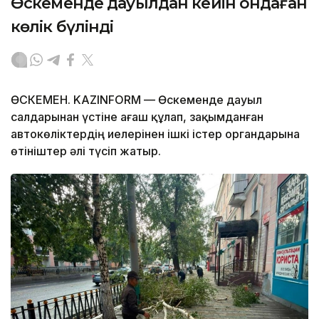
Өскеменде дауылдан кейін ондаған
көлік бүлінді
ӨСКЕМЕН. KAZINFORM — Өскеменде дауыл
салдарынан үстіне ағаш құлап, зақымданған
автокөліктердің иелерінен ішкі істер органдарына
өтініштер әлі түсіп жатыр.