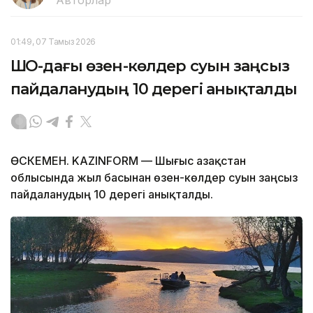
Авторлар
01:49, 07 Тамыз 2026
ШҚО-дағы өзен-көлдер суын заңсыз
пайдаланудың 10 дерегі анықталды
ӨСКЕМЕН. KAZINFORM — Шығыс Қазақстан
облысында жыл басынан өзен-көлдер суын заңсыз
пайдаланудың 10 дерегі анықталды.