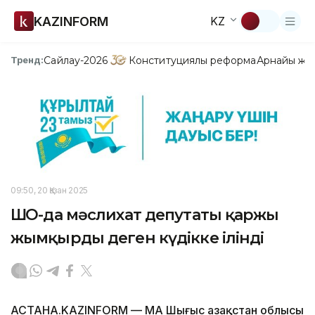
KAZINFORM
KZ
Сайлау-2026
Конституциялық реформа
Арнайы жо
Тренд:
09:50, 20 Қазан 2025
ШҚО-да мәслихат депутаты қаржы
жымқырды деген күдікке ілінді
АСТАНА.KAZINFORM — ҚМА Шығыс Қазақстан облысы