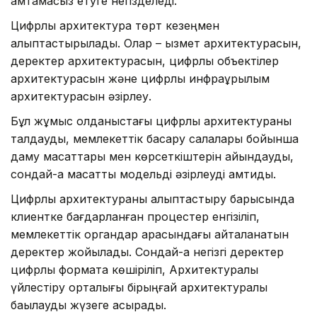
қамтамасыз етуге негізделеді.
Цифрлық архитектура төрт кезеңмен
қалыптастырылады. Олар – қызмет архитектурасын,
деректер архитектурасын, цифрлық объектілер
архитектурасын және цифрлық инфрақұрылым
архитектурасын әзірлеу.
Бұл жұмыс қолданыстағы цифрлық архитектураны
талдауды, мемлекеттік басқару салалары бойынша
даму мақсаттары мен көрсеткіштерін айқындауды,
сондай-ақ мақсатты модельді әзірлеуді қамтиды.
Цифрлық архитектураны қалыптастыру барысында
клиентке бағдарланған процестер енгізіліп,
мемлекеттік органдар арасындағы қайталанатын
деректер жойылады. Сондай-ақ негізгі деректер
цифрлық форматқа көшіріліп, Архитектуралық
үйлестіру орталығы бірыңғай архитектуралық
бақылауды жүзеге асырады.