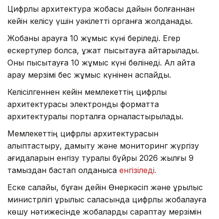
Цифрлық архитектура жобасы дайын болғаннан
кейін келісу үшін уәкілетті органға жолданады.
Жобаны қарауға 10 жұмыс күні беріледі. Егер
ескертулер болса, құжат пысықтауға қайтарылады.
Оны пысықтауға 10 жұмыс күні бөлінеді. Ал қайта
қарау мерзімі бес жұмыс күнінен аспайды.
Келісілгеннен кейін мемлекеттің цифрлық
архитектурасы электрондық форматта
архитектуралық порталға орналастырылады.
Мемлекеттің цифрлық архитектурасын
қалыптастыру, дамыту және мониторинг жүргізу
қағидаларын енгізу туралы бұйрық 2026 жылғы 9
тамыздан бастап қолданысқа
енгізіледі.
Еске салайық, бұған дейін Өнеркәсіп және құрылыс
министрлігі құрылыс саласында цифрлық жобалауға
көшу нәтижесінде жобаларды сараптау мерзімін