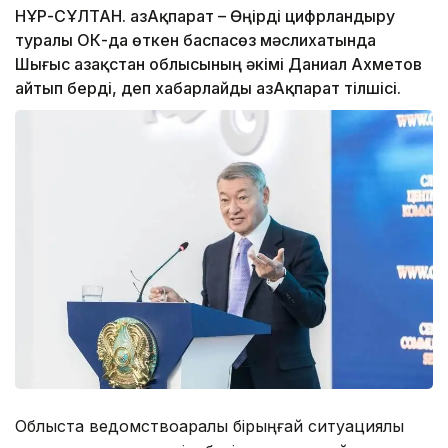
НҰР-СҰЛТАН. ҚазАқпарат – Өңірді цифрландыру
туралы ОКҚ-да өткен баспасөз мәслихатында
Шығыс Қазақстан облысының әкімі Даниал Ахметов
айтып берді, деп хабарлайды ҚазАқпарат тілшісі.
Облыста ведомствоаралық бірыңғай ситуациялық