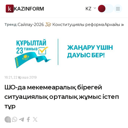
KAZINFORM
KZ
Сайлау-2026
Конституциялық реформа
Арнайы жо
Тренд:
16:21, 22 Қараша 2019
ШҚО-да мекемеаралық бірегей
ситуациялық орталық жұмыс істеп
тұр