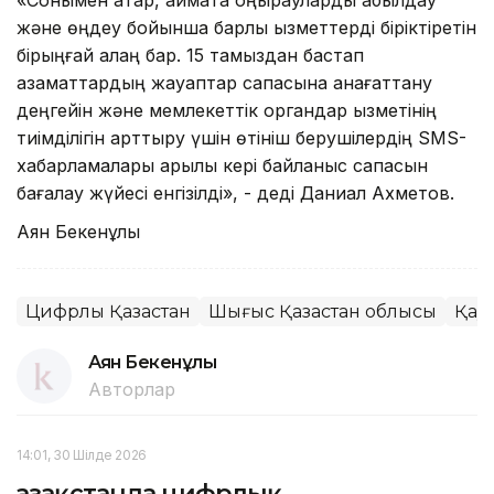
«Сонымен қатар, аймақта қоңырауларды қабылдау
және өңдеу бойынша барлық қызметтерді біріктіретін
бірыңғай алаң бар. 15 тамыздан бастап
азаматтардың жауаптар сапасына қанағаттану
деңгейін және мемлекеттік органдар қызметінің
тиімділігін арттыру үшін өтініш берушілердің SMS-
хабарламалары арқылы кері байланыс сапасын
бағалау жүйесі енгізілді», - деді Даниал Ахметов.
Аян Бекенұлы
Цифрлық Қазақстан
Шығыс Қазақстан облысы
Қауі
Аян Бекенұлы
Авторлар
14:01, 30 Шілде 2026
Қазақстанда цифрлық