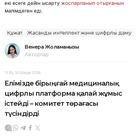
екі есеге дейін қысқарту
жоспарланып отырғанын
мәлімдеген еді.
Құжат
Жасанды интеллект және цифрлық даму м
Венера Жоламанқызы
Авторлар
11:30, 30 Шілде 2026
Елімізде бірыңғай медициналық
цифрлы платформа қалай жұмыс
істейді – комитет төрағасы
түсіндірді