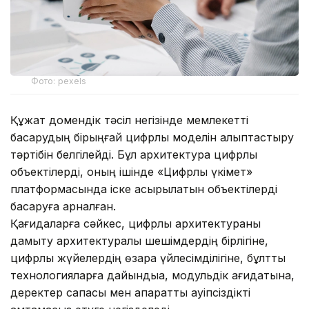
Фото: pexels
Құжат домендік тәсіл негізінде мемлекетті
басқарудың бірыңғай цифрлық моделін қалыптастыру
тәртібін белгілейді. Бұл архитектура цифрлық
объектілерді, оның ішінде «Цифрлық үкімет»
платформасында іске асырылатын объектілерді
басқаруға арналған.
Қағидаларға сәйкес, цифрлық архитектураны
дамыту архитектуралық шешімдердің бірлігіне,
цифрлық жүйелердің өзара үйлесімділігіне, бұлтты
технологияларға дайындыққа, модульдік қағидатына,
деректер сапасы мен ақпараттық қауіпсіздікті