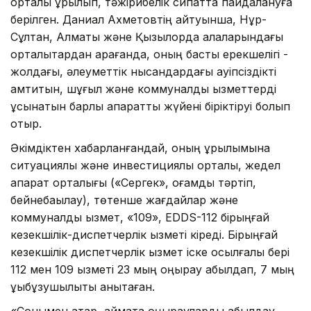
орталық құрылып, тәжірибелік сипатта пайдалануға
берілген. Даниал Ахметовтің айтуынша, Нұр-
Сұлтан, Алматы және Қызылорда қалаларындағы
орталықтардан қарағанда, оның басты ерекшелігі -
жолдағы, әлеуметтік нысандардағы қауіпсіздікті
қамтитын, шұғыл және коммуналдық қызметтерді
ұсынатын барлық ақпараттық жүйені біріктіруі болып
отыр.
Әкімдіктен хабарланғандай, оның құрылымына
ситуациялық және инвестициялық орталық, жедел
ақпарат орталығы («Сергек», қоғамдық тәртіп,
бейнебақылау), төтенше жағдайлар және
коммуналдық қызмет, «109», EDDS-112 бірыңғай
кезекшілік-диспетчерлік қызметі кіреді. Бірыңғай
кезекшілік диспетчерлік қызмет іске қосылғалы бері
112 мен 109 қызметі 23 мың қоңырау қабылдап, 7 мың
құқықбұзушылықты анықтаған.