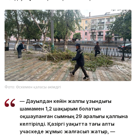
Фото: Өскемен қаласы әкімдігі
— Дауылдан кейін жалпы ұзындығы
шамамен 1,2 шақырым болатын
оқшауланған сымның 29 аралығы қалпына
келтірілді. Қазіргі уақытта тағы алты
учаскеде жұмыс жалғасып жатыр, —