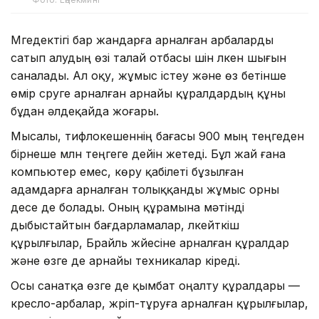
Мүгедектігі бар жандарға арналған арбаларды
сатып алудың өзі талай отбасы үшін үлкен шығын
саналады. Ал оқу, жұмыс істеу және өз бетінше
өмір сүруге арналған арнайы құралдардың құны
бұдан әлдеқайда жоғары.
Мысалы, тифлокешеннің бағасы 900 мың теңгеден
бірнеше млн теңгеге дейін жетеді. Бұл жай ғана
компьютер емес, көру қабілеті бұзылған
адамдарға арналған толыққанды жұмыс орны
десе де болады. Оның құрамына мәтінді
дыбыстайтын бағдарламалар, үлкейткіш
құрылғылар, Брайль жүйесіне арналған құралдар
және өзге де арнайы техникалар кіреді.
Осы санатқа өзге де қымбат оңалту құралдары —
кресло-арбалар, жүріп-тұруға арналған құрылғылар,