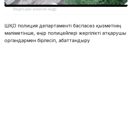
Видеодан алынған кадр
ШҚО полиция департаменті баспасөз қызметінің
мәліметінше, өңір полицейлері жергілікті атқарушы
органдармен бірлесіп, абаттандыру
қағидаларының сақталуын бақылау және қоршаған
ортаны ластау деректерін анықтау мақсатында күн
сайын рейдтер өткізіп келеді.
— Бүгінде өңірде 16 мобильді топ жұмыс
істейді. Олардың жұмысының нәтижесінде
6 195 әкімшілік құқықбұзушылық, оның
ішінде 5 057 — абаттандыру қағидаларын
бұзу, 1 138 — ортақ пайдаланылатын
орындарды ластау дерегі анықталды, —
делінген хабарламада.
Бұдан бөлек, биыл 133 заңсыз қоқыс үйіндісі