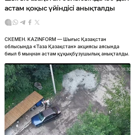
астам қоқыс үйіндісі анықталды
ӨСКЕМЕН. KAZINFORM — Шығыс Қазақстан
облысында «Таза Қазақстан» акциясы аясында
биыл 6 мыңнан астам құқықбұзушылық анықталды.