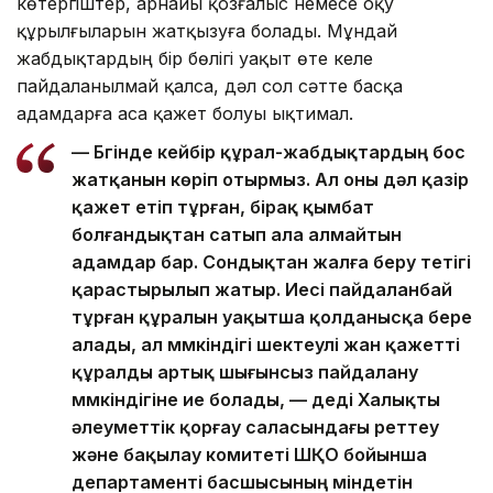
көтергіштер, арнайы қозғалыс немесе оқу
құрылғыларын жатқызуға болады. Мұндай
жабдықтардың бір бөлігі уақыт өте келе
пайдаланылмай қалса, дәл сол сәтте басқа
адамдарға аса қажет болуы ықтимал.
— Бүгінде кейбір құрал-жабдықтардың бос
жатқанын көріп отырмыз. Ал оны дәл қазір
қажет етіп тұрған, бірақ қымбат
болғандықтан сатып ала алмайтын
адамдар бар. Сондықтан жалға беру тетігі
қарастырылып жатыр. Иесі пайдаланбай
тұрған құралын уақытша қолданысқа бере
алады, ал мүмкіндігі шектеулі жан қажетті
құралды артық шығынсыз пайдалану
мүмкіндігіне ие болады, — деді Халықты
әлеуметтік қорғау саласындағы реттеу
және бақылау комитеті ШҚО бойынша
департаменті басшысының міндетін