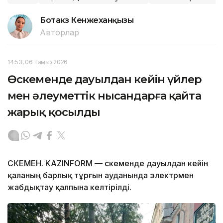
Ботакөз Кенжеханқызы
Авторлар
14:53, 06 Тамыз 2026
Өскеменде дауылдан кейін үйлер
мен әлеуметтік нысандарға қайта
жарық қосылды
ӨСКЕМЕН. KAZINFORM — Өскеменде дауылдан кейін
қаланың барлық тұрғын ауданында электрмен
жабдықтау қалпына келтірілді.