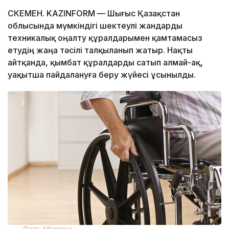
ӨСКЕМЕН. KAZINFORM — Шығыс Қазақстан
облысында мүмкіндігі шектеулі жандарды
техникалық оңалту құралдарымен қамтамасыз
етудің жаңа тәсілі талқыланып жатыр. Нақты
айтқанда, қымбат құралдарды сатып алмай-ақ,
уақытша пайдалануға беру жүйесі ұсынылды.
Фото: Еңбекмині