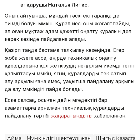
атқарушы Наталья Литке.
Оның айтуынша, мұндай тәсіл екі тарапқа да
тиімді болуы мүмкін. Құрал иесі оны жоғалтпайды,
ал оған мұқтаж адам қажетті оңалту құралын дәл
керек кезінде пайдалана алады.
Қазіргі таңда бастама талқылау кезеңінде. Егер
жоба жүзеге асса, өңірде техникалық оңалту
құралдарына қол жеткізудің неғұрлым икемді тетігі
қалыптасуы мүмкін, яғни, құралдарды тек сатып
алу арқылы ғана емес, уақытша пайдалану арқылы
да алу мүмкіндігі пайда болады.
Еске салсақ, осыған дейін мүгедектігі бар
азаматтарға арналған техникалық құралдарды
пайдалану тәртібі
жаңаратындығы
хабарланған.
Аймақ
Мүмкіндігі шектеулі жан
Шығыс Қазақста