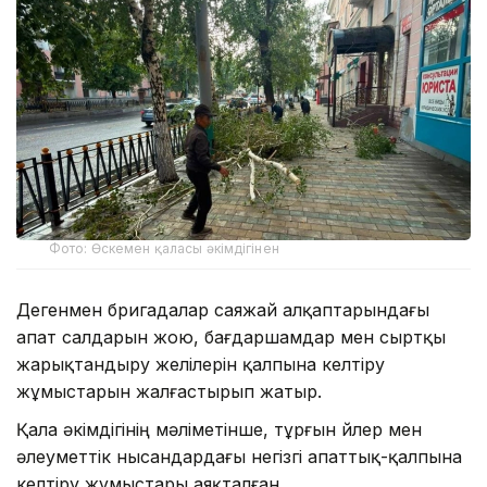
Фото: Өскемен қаласы әкімдігінен
Дегенмен бригадалар саяжай алқаптарындағы
апат салдарын жою, бағдаршамдар мен сыртқы
жарықтандыру желілерін қалпына келтіру
жұмыстарын жалғастырып жатыр.
Қала әкімдігінің мәліметінше, тұрғын үйлер мен
әлеуметтік нысандардағы негізгі апаттық-қалпына
келтіру жұмыстары аяқталған.