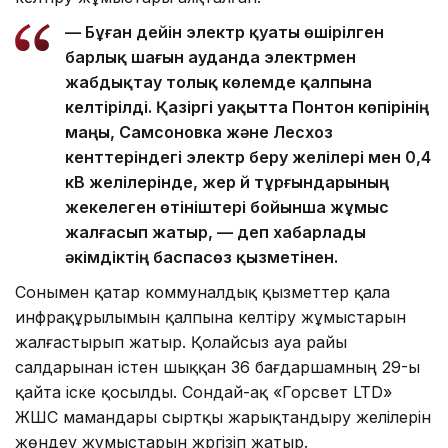
— Бұған дейін электр қуаты өшірілген
барлық шағын ауданда электрмен
жабдықтау толық көлемде қалпына
келтірілді. Қазіргі уақытта Понтон көпірінің
маңы, Самсоновка және Лесхоз
кенттеріндегі электр беру желілері мен 0,4
кВ желілерінде, жер үй тұрғындарының
жекелеген өтініштері бойынша жұмыс
жалғасып жатыр, — деп хабарлады
әкімдіктің баспасөз қызметінен.
Сонымен қатар коммуналдық қызметтер қала
инфрақұрылымын қалпына келтіру жұмыстарын
жалғастырып жатыр. Қолайсыз ауа райы
салдарынан істен шыққан 36 бағдаршамның 29-ы
қайта іске қосылды. Сондай-ақ «Горсвет LTD»
ЖШС мамандары сыртқы жарықтандыру желілерін
жөндеу жұмыстарын жүргізіп жатыр.