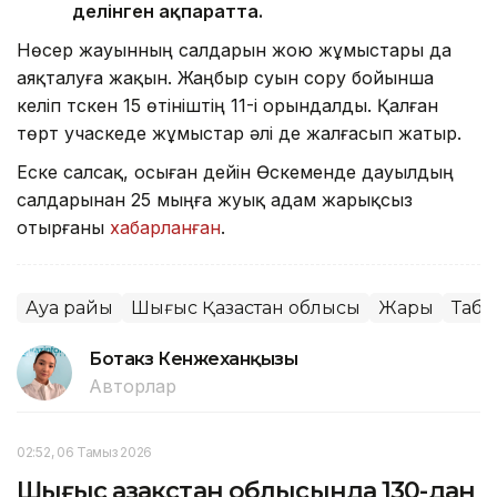
делінген ақпаратта.
Нөсер жауынның салдарын жою жұмыстары да
аяқталуға жақын. Жаңбыр суын сору бойынша
келіп түскен 15 өтініштің 11-і орындалды. Қалған
төрт учаскеде жұмыстар әлі де жалғасып жатыр.
Еске салсақ, осыған дейін Өскеменде дауылдың
салдарынан 25 мыңға жуық адам жарықсыз
отырғаны
хабарланған
.
Ауа райы
Шығыс Қазақстан облысы
Жарық
Таби
Ботакөз Кенжеханқызы
Авторлар
02:52, 06 Тамыз 2026
Шығыс Қазақстан облысында 130-дан