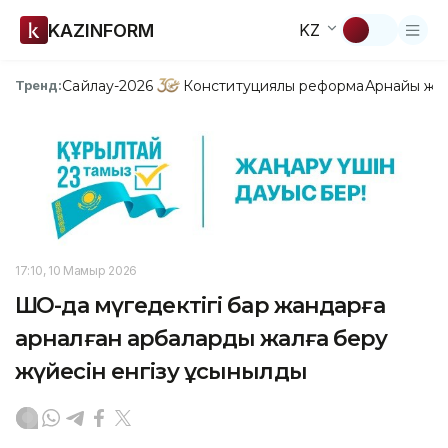
KAZINFORM
KZ
Сайлау-2026
Конституциялық реформа
Арнайы жо
Тренд:
17:10, 10 Мамыр 2026
ШҚО-да мүгедектігі бар жандарға
арналған арбаларды жалға беру
жүйесін енгізу ұсынылды