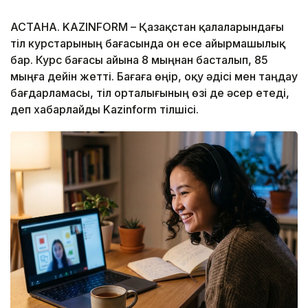
АСТАНА. KAZINFORM – Қазақстан қалаларындағы
тіл курстарының бағасында он есе айырмашылық
бар. Курс бағасы айына 8 мыңнан басталып, 85
мыңға дейін жетті. Бағаға өңір, оқу әдісі мен таңдау
бағдарламасы, тіл орталығының өзі де әсер етеді,
деп хабарлайды Kazinform тілшісі.