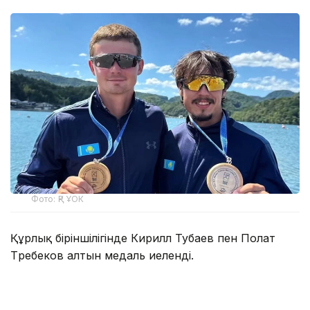
Фото: ҚР ҰОК
Құрлық біріншілігінде Кирилл Тубаев пен Полат
Төребеков алтын медаль иеленді.
Кирилл Тубаев байдаркамен есуде 3400 метр
қашықтықта топ жарып, Азия чемпионы атанды.