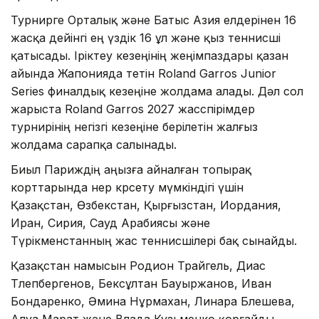
Турнирге Орталық және Батыс Азия елдерінен 16
жасқа дейінгі ең үздік 16 ұл және қыз теннисші
қатысады. Іріктеу кезеңінің жеңімпаздары қазан
айында Жапонияда өтетін Roland Garros Junior
Series финалдық кезеңіне жолдама алады. Дәл сол
жарыста Roland Garros 2027 жасөспірімдер
турнирінің негізгі кезеңіне берілетін жалғыз
жолдама сарапқа салынады.
Биыл Париждің аңызға айналған топырақ
корттарында өнер көрсету мүмкіндігі үшін
Қазақстан, Өзбекстан, Қырғызстан, Иордания,
Иран, Сирия, Сауд Арабиясы және
Түрікменстанның жас теннисшілері бақ сынайды.
Қазақстан намысын Родион Трайгель, Диас
Төлепбергенов, Бексұлтан Бауыржанов, Иван
Бондаренко, Әмина Нұрмахан, Линара Бөлешева,