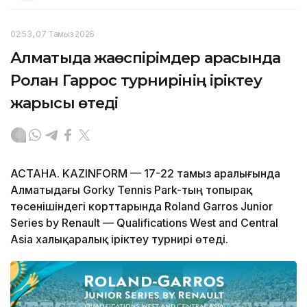
02:53, 07 Тамыз 2026
Алматыда жаөспірімдер арасында
Ролан Гаррос турнирінің іріктеу
жарысы өтеді
АСТАНА. KAZINFORM — 17-22 тамыз аралығында
Алматыдағы Gorky Tennis Park-тың топырақ
төсенішіндегі корттарында Roland Garros Junior
Series by Renault — Qualifications West and Central
Asia халықаралық іріктеу турнирі өтеді.