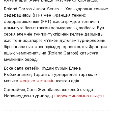
Алуа Марат және Влада Кузьменко қорғайды.
Roland Garros Junior Series — Халықаралық теннис
федерациясы (ITF) мен Франция теннис
федерациясының (FFT) жасөспірімдер теннисін
дамытуға бағытталған халықаралық жобасы. Бұл
серия әлемнің түкпір-түкпірінен келген дарынды
жас теннисшілерге «Үлкен дулыға» турнирлерінің
бірі саналатын жасөспірімдер арасындағы Франция
ашық чемпионатына (Roland Garros) қатысуға
мүмкіндік береді.
Еске сала кетейік, бұдан бұрын Елена
Рыбакинаның Торонто турниріндегі тартысты
матчта
жеңіске жеткенін
жазған едік.
Сондай-ақ Соня Жиенбаева жекелей сында
Испаниядағы турнирдің
ширек финалына шықты.