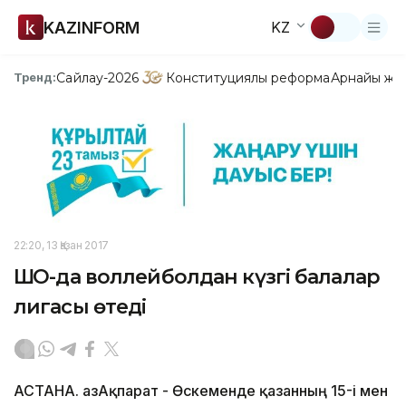
KAZINFORM
KZ
Сайлау-2026
Конституциялық реформа
Арнайы жо
Тренд:
22:20, 13 Қазан 2017
ШҚО-да воллейболдан күзгі балалар
лигасы өтеді
АСТАНА. ҚазАқпарат - Өскеменде қазанның 15-і мен