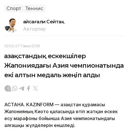
Спорт
Теннис
Ғайсағали Сейтақ
Авторлар
02:03, 07 Тамыз 2026
Қазақстандық ескекшілер
Жапониядағы Азия чемпионатында
екі алтын медаль жеңіп алды
АСТАНА. KAZINFORM — Қазақстан құрамасы
Жапонияның Киото қаласында өтіп жатқан ескек
есу марафоны бойынша Азия чемпионатындағы
алғашқы жүлделерін еншіледі.