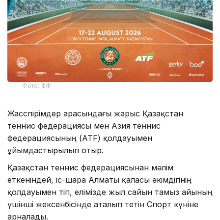
Фото: ҚТФ
Жасөспірімдер арасындағы жарыс Қазақстан
теннис федерациясы мен Азия теннис
федерациясының (ATF) қолдауымен
ұйымдастырылып отыр.
Қазақстан теннис федерациясынан мәлім
еткеніндей, іс-шара Алматы қаласы әкімдігінің
қолдауымен өтіп, елімізде жыл сайын тамыз айының
үшінші жексенбісінде аталып өтетін Спорт күніне
арналады.