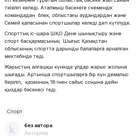
өткізіліп келеді. Аталмыш бәсекеге өскемендік
командадан бөлек, облыстағы аудандардан және
Семей қаласынан спортшылар келеді деп күтілуде.
Спорттық іс-шара ШҚО Дене шынықтыру және
спорт басқармасының Шығыс Қазақстан
облысының спортта дарынды балаларға арналған
мектебінде өтеді.
Жарыстың алғашқы күнінде ұлдар жарыс жолына
шығады. Артынша спортшыларға бір күн демалыс
беріліп, қазанның 18-інен сайыс соңына дейін
қыздар бәсекесі өтеді.
Спорт
без автора
Авторлар