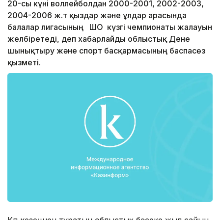
20-сы күні воллейболдан 2000-2001, 2002-2003,
2004-2006 ж.т қыздар және ұлдар арасында
балалар лигасының ШҚО күзгі чемпионаты жалауын
желбіретеді, деп хабарлайды облыстық Дене
шынықтыру және спорт басқармасының баспасөз
қызметі.
Көп кезеңнен тұратын облыстық бәсеке жыл сайын