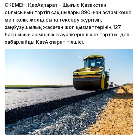
ӨСКЕМЕН. ҚазАқпарат – Шығыс Қазақстан
облысының тәртіп сақшылары 890-нан астам көше
мен көлік жолдарына тексеру жүргізіп,
заңбұзушылық жасаған жол қызметтерінің 127
басшысын әкімшілік жауапкершілікке тартты, деп
хабарлайды ҚазАқпарат тілшісі.