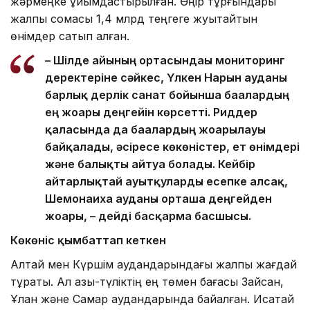
жәрмеңке ұйымдастырылған. Өңір тұрғындары
жалпы сомасы 1,4 млрд теңгеге жуықтайтын
өнімдер сатып алған.
– Шілде айының ортасындағы мониторинг
деректеріне сәйкес, Үлкен Нарын ауданы
барлық дерлік санат бойынша бағалардың
ең жоғары деңгейін көрсетті. Риддер
қаласында да бағалардың жоғарылауы
байқалады, әсіресе көкөністер, ет өнімдері
және балықты айтуға болады. Кейбір
айтарлықтай ауытқуларды есепке алсақ,
Шемонаиха ауданы орташа деңгейден
жоғары, – дейді басқарма басшысы.
Көкөніс қымбаттап кеткен
Алтай мен Күршім аудандарындағы жалпы жағдай
тұрақты. Ал азық-түліктің ең төмен бағасы Зайсан,
Ұлан және Самар аудандарында байқалған. Исатай