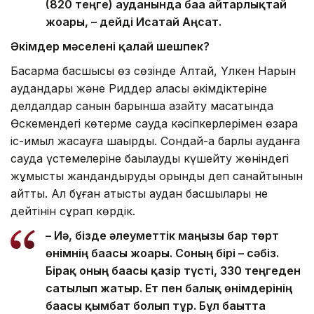
(820 теңге) ауданында баға айтарлықтай
жоғары, – дейді Исатай Аңсат.
Әкімдер мәселені қалай шешпек?
Басқарма басшысы өз сөзінде Алтай, Үлкен Нарын
аудандары және Риддер қаласы әкімдіктеріне
делдалдар санын барынша азайту мақсатында
Өскемендегі көтерме сауда кәсіпкерлерімен өзара
іс-қимыл жасауға шақырды. Сондай-ақ барлық ауданға
сауда үстемелеріне бақылауды күшейту жөніндегі
жұмысты жандандыруды орынды деп санайтынын
айтты. Ал бұған қатысты аудан басшылары не
дейтінін сұрап көрдік.
– Иә, бізде әлеуметтік маңызы бар төрт
өнімнің бағасы жоғары. Соның бірі – сәбіз.
Бірақ оның бағасы қазір түсті, 330 теңгеден
сатылып жатыр. Ет пен балық өнімдерінің
бағасы қымбат болып тұр. Бұл бағытта