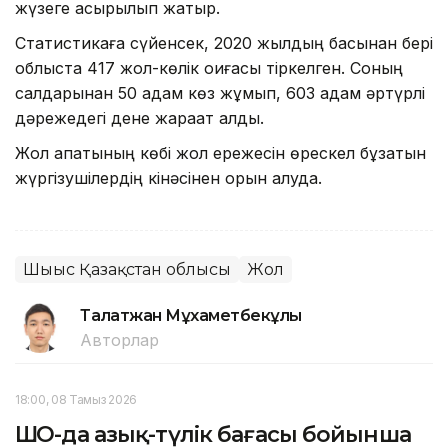
жүзеге асырылып жатыр.
Статистикаға сүйенсек, 2020 жылдың басынан бері
облыста 417 жол-көлік оқиғасы тіркелген. Соның
салдарынан 50 адам көз жұмып, 603 адам әртүрлі
дәрежедегі дене жарақат алды.
Жол апатының көбі жол ережесін өрескел бұзатын
жүргізушілердің кінәсінен орын алуда.
Шығыс Қазақстан облысы
Жол
Талғатжан Мұхаметбекұлы
Авторлар
18:00, 08 Тамыз 2026
ШҚО-да азық-түлік бағасы бойынша