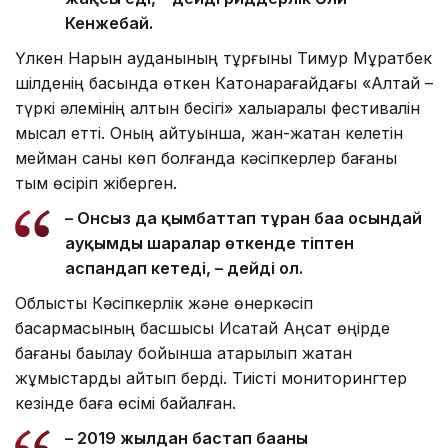
Кенжебай.
Үлкен Нарын ауданының тұрғыны Тимур Мұратбек
шілденің басында өткен Катонқарағайдағы «Алтай –
түркі әлемінің алтын бесігі» халықаралық фестивалін
мысал етті. Оның айтуынша, жан-жақтан келетін
мейман саны көп болғанда кәсіпкерлер бағаны
тым өсіріп жіберген.
– Онсыз да қымбаттап тұрған баға осындай
ауқымды шаралар өткенде тіптен
аспандап кетеді, – дейді ол.
Облыстық Кәсіпкерлік және өнеркәсіп
басқармасының басшысы Исатай Аңсат өңірде
бағаны бақылау бойынша атқарылып жатқан
жұмыстарды айтып берді. Тиісті мониторингтер
кезінде баға өсімі байқалған.
– 2019 жылдан бастап бағаны