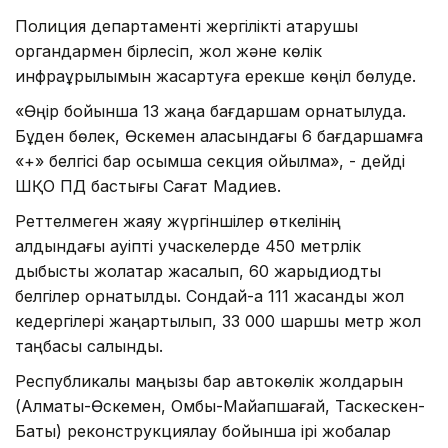
Полиция департаменті жергілікті атқарушы
органдармен бірлесіп, жол және көлік
инфрақұрылымын жақсартуға ерекше көңіл бөлуде.
«Өңір бойынша 13 жаңа бағдаршам орнатылуда.
Бұден бөлек, Өскемен қаласындағы 6 бағдаршамға
«+» белгісі бар қосымша секция қойылмақ», - дейді
ШҚО ПД бастығы Сағат Мадиев.
Реттелмеген жаяу жүргіншілер өткелінің
алдындағы қауіпті учаскелерде 450 метрлік
дыбыстық жолақтар жасалып, 60 жарықдиодты
белгілер орнатылды. Сондай-ақ 111 жасанды жол
кедергілері жаңартылып, 33 000 шаршы метр жол
таңбасы салынды.
Республикалық маңызы бар автокөлік жолдарын
(Алматы-Өскемен, Омбы-Майқапшағай, Таскескен-
Бақты) реконструкциялау бойынша ірі жобалар