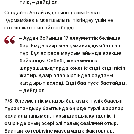
тиіс, – дейді ол.
Сондай-ақ Алтай ауданының әкімі Ренат
Құрмамбаев қымбатшылықты тізгіндеу үшін не
істеліп жатқанын айтып берді.
– Аудан бойынша 17 әлеуметтік бөлімше
бар. Бізде қияр мен қызанақ қымбаттап
тұр. Бұл әсіресе маусым айында ерекше
байқалды. Себебі, жекеменшік
шаруашылықтарда көкөніс енді-енді пісіп
жатыр. Қазір олар біртіндеп сауданы
қыздырып келеді. Енді баға түсе бастайды,
– дейді ол.
P/S: Әлеуметтік маңызы бар азық-түлік бағасын
тұрақтандыру бағытында өңірде түрлі шаралар
қолға алынғанымен, тұрғындардың күнделікті
өмірінде оның әсері әлі толық сезілмей отыр.
Бағаның көтерілуіне маусымдық факторлар,