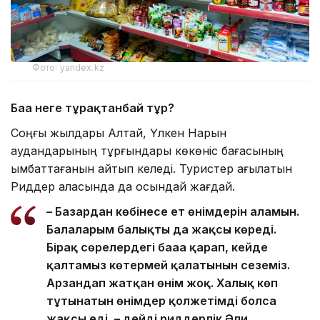
Фото: yandex.kz
Баға неге тұрақтанбай тұр?
Соңғы жылдары Алтай, Үлкен Нарын
аудандарының тұрғындары көкөніс бағасының
қымбаттағанын айтып келеді. Туристер ағылатын
Риддер қаласында да осындай жағдай.
– Базардан көбінесе ет өнімдерін аламын.
Балаларым балықты да жақсы көреді.
Бірақ сөрелердегі бағаға қарап, кейде
қалтамыз көтермей қалатынын сеземіз.
Арзандап жатқан өнім жоқ. Халық көп
тұтынатын өнімдер қолжетімді болса
жақсы еді, – дейді риддерлік Әли