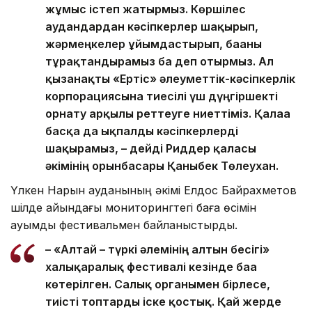
жұмыс істеп жатырмыз. Көршілес
аудандардан кәсіпкерлер шақырып,
жәрмеңкелер ұйымдастырып, бағаны
тұрақтандырамыз ба деп отырмыз. Ал
қызанақты «Ертіс» әлеуметтік-кәсіпкерлік
корпорациясына тиесілі үш дүңгіршекті
орнату арқылы реттеуге ниеттіміз. Қалаға
басқа да ықпалды кәсіпкерлерді
шақырамыз, – дейді Риддер қаласы
әкімінің орынбасары Қаныбек Төлеухан.
Үлкен Нарын ауданының әкімі Елдос Байрахметов
шілде айындағы мониторингтегі баға өсімін
ауқымды фестивальмен байланыстырды.
– «Алтай – түркі әлемінің алтын бесігі»
халықаралық фестивалі кезінде баға
көтерілген. Салық органымен бірлесе,
тиісті топтарды іске қостық. Қай жерде