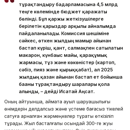
тұрақтандыру бағдарламасына 4,5 млрд
теңге көлемінде бюджет қаражаты
бөлінді. Бұл қаржы жеткізушілерге
берілетін қарыздар арқылы айналымда
пайдаланылады. Комиссия шешіміне
сәйкес, өткен жылдың мамыр айынан
бастап күріш, қант, салмақпен сатылатын
макарон, күнбағыс майы, қарақұмық
жармасы, тұз және көкөністер (картоп,
сәбіз, пияз және қырыққабат), ал 2025
жылдың қазан айынан бастап ет бойынша
бағаны тұрақтандыру шаралары қолға
алынды, – дейді Исатай Аңсат.
Оның айтуынша, аймақта ауыл шаруашылығы
өнімдерін делдалсыз және үстеме бағасыз тікелей
сатуға арналған жәрмеңкелер тұрақты өткізіліп
тұрады. Жыл басталғалы осындай 300-ге жуық