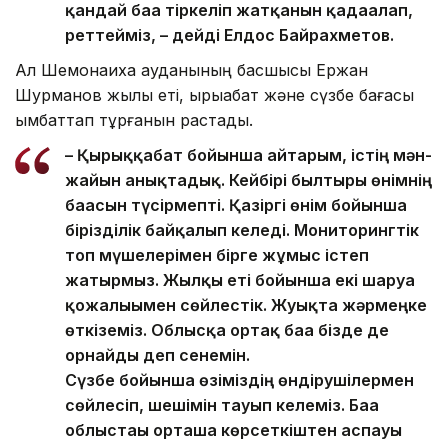
қандай баға тіркеліп жатқанын қадағалап,
реттейміз, – дейді Елдос Байрахметов.
Ал Шемонаиха ауданының басшысы Ержан
Шурманов жылқы еті, қырыққабат және сүзбе бағасы
қымбаттап тұрғанын растады.
– Қырыққабат бойынша айтарым, істің мән-
жайын анықтадық. Кейбірі былтырғы өнімнің
бағасын түсірмепті. Қазіргі өнім бойынша
бірізділік байқалып келеді. Мониторингтік
топ мүшелерімен бірге жұмыс істеп
жатырмыз. Жылқы еті бойынша екі шаруа
қожалығымен сөйлестік. Жуықта жәрмеңке
өткіземіз. Облысқа ортақ баға бізде де
орнайды деп сенемін.
Сүзбе бойынша өзіміздің өндірушілермен
сөйлесіп, шешімін тауып келеміз. Баға
облыстағы орташа көрсеткіштен аспауы