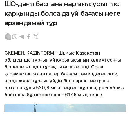
ШҚО-дағы баспана нарығы: Құрылыс
қарқынды болса да үй бағасы неге
арзандамай тұр
ӨСКЕМЕН. KAZINFORM – Шығыс Қазақстан
облысында тұрғын үй құрылысының көлемі соңғы
бірнеше жылда тұрақты өсіп келеді. Соған
қарамастан жаңа пәтер бағасы төмендеген жоқ.
Өңірде жаңа тұрғын үйдің бір шаршы метрінің
орташа құны 530,8 мың теңгені құраса, республика
бойынша бұл көрсеткіш – 617,6 мың теңге.