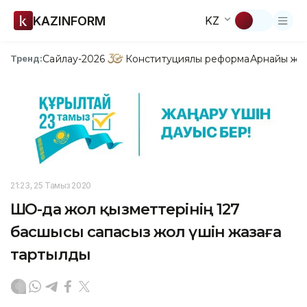
KAZINFORM
KZ
Сайлау-2026
Конституциялық реформа
Арнайы жо
Тренд:
21:23, 25 Тамыз 2020
ШҚО-да жол қызметтерінің 127
басшысы сапасыз жол үшін жазаға
тартылды