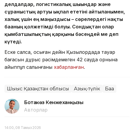
делдалдар, логистикалық шығындар және
сұраныстың артуы ықпал ететіні айтылғанымен,
халық үшін ең маңыздысы – сөрелердегі нақты
бағаның қолжетімді болуы. Сондықтан олар
қымбатшылықтың қарқыны бәсеңдей ме деп
күтеді.
Еске салсақ, осыған дейін Қызылордада тауар
бағасын дұрыс рәсімдемеген 42 сауда орнына
айыппұл салынғаны
хабарланған
.
Шығыс Қазақстан облысы
Азық-түлік
Баға
Ботакөз Кенжеханқызы
Авторлар
14:00, 08 Тамыз 2026