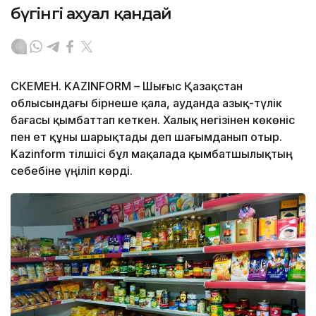
бүгінгі ахуал қандай
ӨСКЕМЕН. KAZINFORM – Шығыс Қазақстан
облысындағы бірнеше қала, ауданда азық-түлік
бағасы қымбаттап кеткен. Халық негізінен көкөніс
пен ет құны шарықтады деп шағымданып отыр.
Kazinform тілшісі бұл мақалада қымбатшылықтың
себебіне үңіліп көрді.