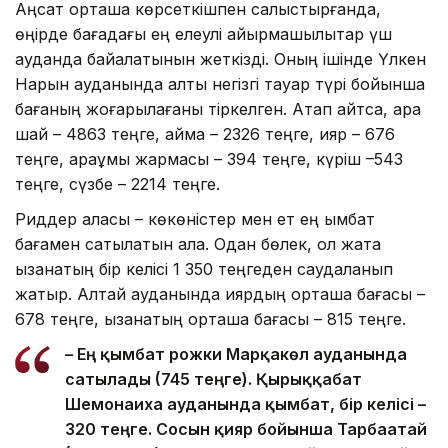
Аңсат орташа көрсеткішпен салыстырғанда,
өңірде бағадағы ең елеулі айырмашылықтар үш
ауданда байқалатынын жеткізді. Оның ішінде Үлкен
Нарын ауданында алты негізгі тауар түрі бойынша
бағаның жоғарылағаны тіркелген. Атап айтсақ, қара
шай – 4863 теңге, қаймақ – 2326 теңге, қияр – 676
теңге, қарақұмық жармасы – 394 теңге, күріш –543
теңге, сүзбе – 2214 теңге.
Риддер қаласы – көкөністер мен ет ең қымбат
бағамен сатылатын қала. Одан бөлек, ол жақта
қызанақтың бір келісі 1 350 теңгеден саудаланып
жатыр. Алтай ауданында қиярдың орташа бағасы –
678 теңге, қызанақтың орташа бағасы – 815 теңге.
– Ең қымбат рожки Марқакөл ауданында
сатылады (745 теңге). Қырыққабат
Шемонаиха ауданында қымбат, бір келісі –
320 теңге. Сосын қияр бойынша Тарбағатай