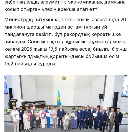
еңбегінің елдің әлеуметтік-экономикалық дамуына
қосып отырған үлесін ерекше атап өтті.
Министрдің айтуынша, өткен жылы Қазақстанда 20
миллион шаршы метрден астам тұрғын үй
пайдалануға беріліп, бұл рекордтық көрсеткішке
айналды. Сонымен қатар құрылыс жұмыстарының
көлемі 2025 жылы 17,5 пайызға өссе, биылғы бірінші
жартыжылдықтың қорытындысы бойынша өсім
15,2 пайызды құрады.