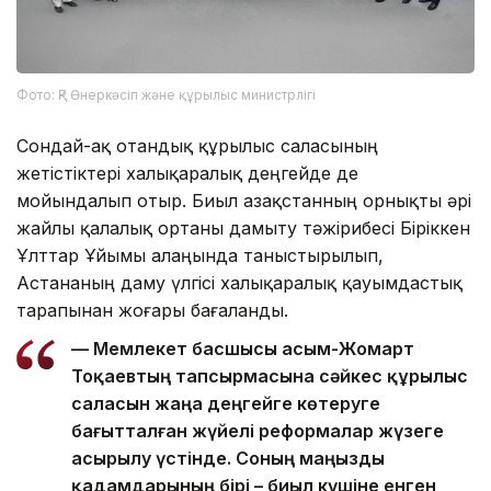
Фото: ҚР Өнеркәсіп және құрылыс министрлігі
Сондай-ақ отандық құрылыс саласының
жетістіктері халықаралық деңгейде де
мойындалып отыр. Биыл Қазақстанның орнықты әрі
жайлы қалалық ортаны дамыту тәжірибесі Біріккен
Ұлттар Ұйымы алаңында таныстырылып,
Астананың даму үлгісі халықаралық қауымдастық
тарапынан жоғары бағаланды.
— Мемлекет басшысы Қасым-Жомарт
Тоқаевтың тапсырмасына сәйкес құрылыс
саласын жаңа деңгейге көтеруге
бағытталған жүйелі реформалар жүзеге
асырылу үстінде. Соның маңызды
қадамдарының бірі – биыл күшіне енген