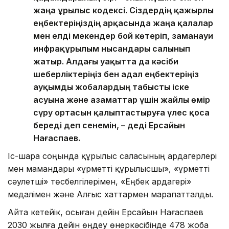
жаңа Құрылыс кодексі. Сіздердің қажырлы
еңбектеріңіздің арқасында жаңа қалалар
мен елді мекендер бой көтеріп, заманауи
инфрақұрылым нысандары салынып
жатыр. Алдағы уақытта да кәсіби
шеберліктеріңіз бен адал еңбектеріңіз
ауқымды жобалардың табысты іске
асуына және азаматтар үшін жайлы өмір
сүру ортасын қалыптастыруға үлес қоса
береді деп сенемін, – деді Ерсайын
Нағаспаев.
Іс-шара соңында құрылыс саласының ардагерлері
мен мамандары «Құрметті құрылысшы», «Құрметті
сәулетші» төсбелгілерімен, «Еңбек ардагері»
медалімен және Алғыс хаттармен марапатталды.
Айта кетейік, осыған дейін Ерсайын Нағаспаев
2030 жылға дейін өңдеу өнеркәсібінде 478 жоба