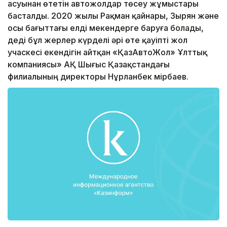
асуынан өтетін автожолдар төсеу жұмыстары
басталды. 2020 жылы Рақман қайнары, Зырян және
осы бағыттағы елді мекендерге баруға болады,
деді бұл жерлер күрделі әрі өте қауіпті жол
учаскесі екендігін айтқан «ҚазАвтоЖол» Ұлттық
компаниясы» АҚ Шығыс Қазақстандағы
филиалының директоры Нұрланбек Өмірбаев.