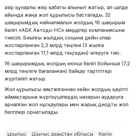
Қазір құнарлы жер қабаты алынып жатыр, ал шілде
айында жаңа жол құрылысы басталады. 32
шақырымдық «айналмалы» жолдың 16 шақырым
бөлігі «АБК Автодо-НС» мердігер компаниясына
тиесілі. Биылғы жылдың соңына дейін олар
жоспарланған 2,3 млрд теңгені (3 жылға
жоспарланған 11,1 млрд теңгеден) игеруге тиіс.
16 шақырымдық жолдың екінші бөлігі бойынша (7,2
млрд теңгеге бағаланған) байқау тәртіптері
жүргізіліп жатыр.
Жол құрылысы аяқталғаннан кейін жолдың қауіпті
аймақтарына жүргізушілердің назарын аударуға
арналған жол нұсқаулары мен жарық диодты жол
белгілері орнатылады.
Құрылыс
Шығыс Қазақстан облысы
Көлік