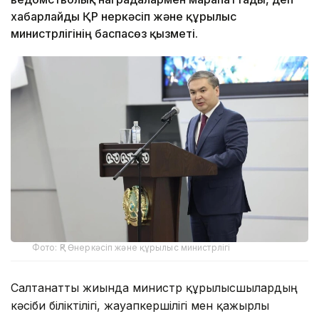
хабарлайды ҚР Өнеркәсіп және құрылыс
министрлігінің баспасөз қызметі.
Фото: ҚР Өнеркәсіп және құрылыс министрлігі
Салтанатты жиында министр құрылысшылардың
кәсіби біліктілігі, жауапкершілігі мен қажырлы