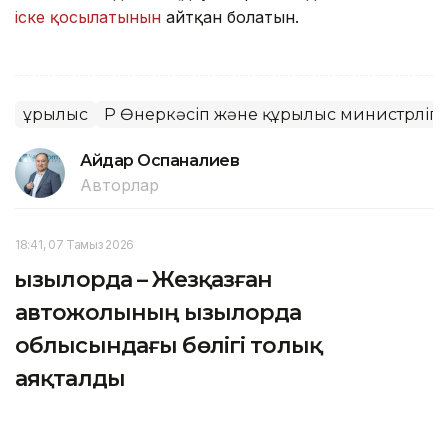
іске қосылатынын
айтқан болатын.
Құрылыс
ҚР Өнеркәсіп және құрылыс министрлігі
Айдар Оспаналиев
Авторлар
18:41, 07 Тамыз 2026
Қызылорда – Жезқазған
автожолының Қызылорда
облысындағы бөлігі толық
аяқталды