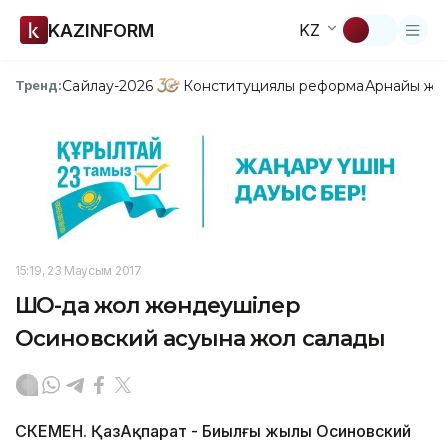
KAZINFORM
KZ
Сайлау-2026
Конституциялық реформа
Арнайы жо
Тренд:
15:19, 23 Маусым 2017
ШҚО-да жол жөндеушілер
Осиновский асуына жол салады
ӨСКЕМЕН. ҚазАқпарат - Биылғы жылы Осиновский