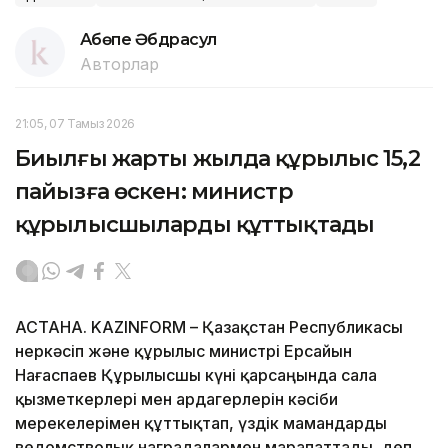
Ақбөпе Әбдрасул
Авторлар
21:05, 07 Тамыз 2026
Биылғы жарты жылда құрылыс 15,2
пайызға өскен: министр
құрылысшыларды құттықтады
АСТАНА. KAZINFORM – Қазақстан Республикасы
Өнеркәсіп және құрылыс министрі Ерсайын
Нағаспаев Құрылысшы күні қарсаңында сала
қызметкерлері мен ардагерлерін кәсіби
мерекелерімен құттықтап, үздік мамандарды
ведомстволық наградалармен марапаттады, деп