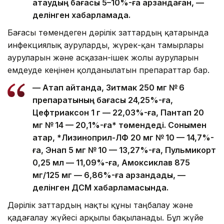
атаудың бағасы 5–10%-ға арзандаған, —
делінген хабарламада.
Бағасы төмендеген дәрілік заттардың қатарында
инфекциялық ауруларды, жүрек-қан тамырлары
ауруларын және асқазан-ішек жолы ауруларын
емдеуде кеңінен қолданылатын препараттар бар.
— Атап айтқанда, Зитмак 250 мг № 6
препаратының бағасы 24,25%-ға,
Цефтриаксон 1 г — 22,03%-ға, Пантап 20
мг № 14 — 20,1%-ға* төмендеді. Сонымен
қатар, *Лизиноприл-ЛФ 20 мг № 10 — 14,7%-
ға, Энап 5 мг № 10 — 13,27%-ға, Пульмикорт
0,25 мл — 11,09%-ға, Амоксиклав 875
мг/125 мг — 6,86%-ға арзандады, —
делінген ДСМ хабарламасында.
Дәрілік заттардың нақты құны таңбалау және
қадағалау жүйесі арқылы бақыланады. Бұл жүйе