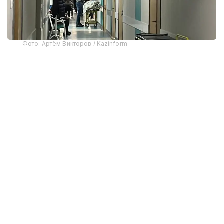
Фото: Артём Викторов / Kazinform
Бұл мәселе Денсаулық сақтау жөніндегі ұлттық
үйлестіру кеңесінің отырысында қаралды.
Бүгінде елімізде жарақат алған науқастарға
мамандандырылған көмекті 1 500-ден астам
травматолог көрсетеді. Сондай-ақ 81
травматологиялық пункт, 4 мыңнан астам
мамандандырылған төсек және 260 медициналық
ұйым жұмыс істейді.
«Негізгі бағыттардың бірі – өңірлік
травматологиялық орталықтар желісін құру.
Мұндай орталықтар Астана, Алматы,
Қарағанды және Балқаш қалаларында