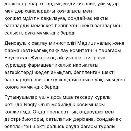
дәрілік препараттардың медициналық ұйымдар
мен дәріханалардағы қозғалысы мен
қолжетімділігін бақылауға, сондай-ақ нақты
бағаларды мемлекет белгілеген шекті бағалармен
салыстыруға мүмкіндік береді.
Денсаулық сақтау министрлігі Медициналық және
фармацевтикалық бақылау комитетінің төрағасы
Бауыржан Жүсіповтің айтуынша, цифрлық
құралдар фармацевтикалық нарықтағы
өзгерістерді жедел анықтап, белгіленген шекті
бағалардың асып кету жағдайларына уақтылы ден
қоюға мүмкіндік береді.
Тұтынушылар үшін қосымша тексеру құралы
ретінде Naqty Onim мобильдік қосымшасы
қолжетімді. Онда препараттың өндірушісі мен
дистрибьюторы, сатылатын дәріхана, сондай-ақ
белгіленген шекті бөлшек сауда бағасы туралы