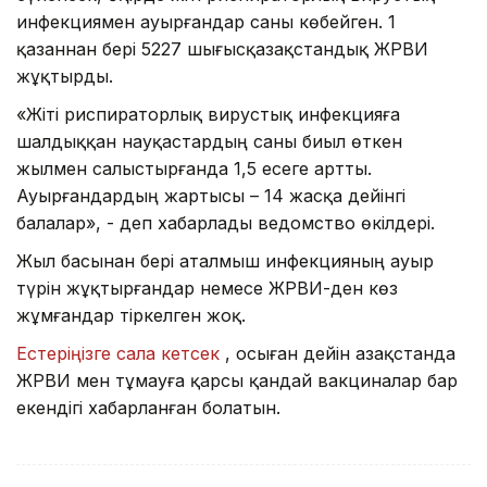
инфекциямен ауырғандар саны көбейген. 1
қазаннан бері 5227 шығысқазақстандық ЖРВИ
жұқтырды.
«Жіті риспираторлық вирустық инфекцияға
шалдыққан науқастардың саны биыл өткен
жылмен салыстырғанда 1,5 есеге артты.
Ауырғандардың жартысы – 14 жасқа дейінгі
балалар», - деп хабарлады ведомство өкілдері.
Жыл басынан бері аталмыш инфекцияның ауыр
түрін жұқтырғандар немесе ЖРВИ-ден көз
жұмғандар тіркелген жоқ.
Естеріңізге сала кетсек
, осыған дейін Қазақстанда
ЖРВИ мен тұмауға қарсы қандай вакциналар бар
екендігі хабарланған болатын.