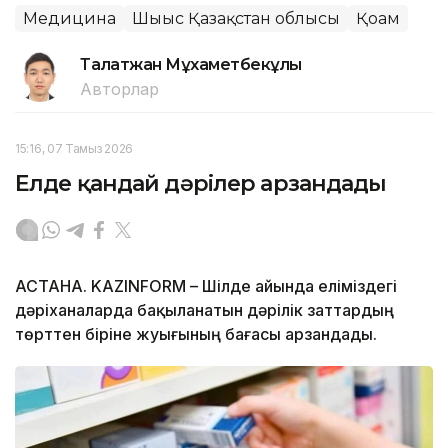
Медицина
Шығыс Қазақстан облысы
Қоғам
Талғатжан Мұхаметбекұлы
Авторлар
15:16, 07 Тамыз 2026
Елде қандай дәрілер арзандады
АСТАНА. KAZINFORM – Шілде айында еліміздегі
дәріханаларда бақыланатын дәрілік заттардың
төрттен біріне жуығының бағасы арзандады.