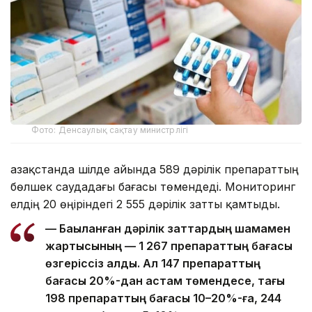
Фото: Денсаулық сақтау министрлігі
Қазақстанда шілде айында 589 дәрілік препараттың
бөлшек саудадағы бағасы төмендеді. Мониторинг
елдің 20 өңіріндегі 2 555 дәрілік затты қамтыды.
— Бақыланған дәрілік заттардың шамамен
жартысының — 1 267 препараттың бағасы
өзгеріссіз қалды. Ал 147 препараттың
бағасы 20%-дан астам төмендесе, тағы
198 препараттың бағасы 10–20%-ға, 244