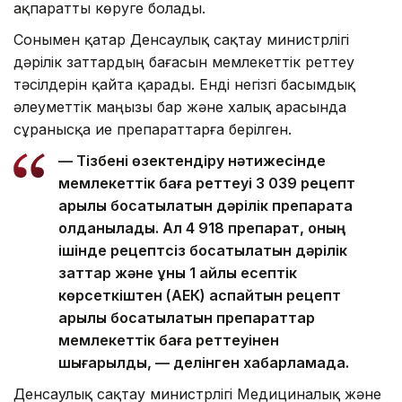
ақпаратты көруге болады.
Сонымен қатар Денсаулық сақтау министрлігі
дәрілік заттардың бағасын мемлекеттік реттеу
тәсілдерін қайта қарады. Енді негізгі басымдық
әлеуметтік маңызы бар және халық арасында
сұранысқа ие препараттарға берілген.
— Тізбені өзектендіру нәтижесінде
мемлекеттік баға реттеуі 3 039 рецепт
арқылы босатылатын дәрілік препаратқа
қолданылады. Ал 4 918 препарат, оның
ішінде рецептсіз босатылатын дәрілік
заттар және құны 1 айлық есептік
көрсеткіштен (АЕК) аспайтын рецепт
арқылы босатылатын препараттар
мемлекеттік баға реттеуінен
шығарылды, — делінген хабарламада.
Денсаулық сақтау министрлігі Медициналық және