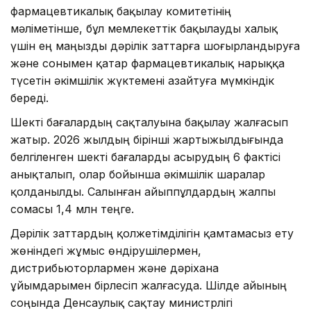
фармацевтикалық бақылау комитетінің
мәліметінше, бұл мемлекеттік бақылауды халық
үшін ең маңызды дәрілік заттарға шоғырландыруға
және сонымен қатар фармацевтикалық нарыққа
түсетін әкімшілік жүктемені азайтуға мүмкіндік
береді.
Шекті бағалардың сақталуына бақылау жалғасып
жатыр. 2026 жылдың бірінші жартыжылдығында
белгіленген шекті бағаларды асырудың 6 фактісі
анықталып, олар бойынша әкімшілік шаралар
қолданылды. Салынған айыппұлдардың жалпы
сомасы 1,4 млн теңге.
Дәрілік заттардың қолжетімділігін қамтамасыз ету
жөніндегі жұмыс өндірушілермен,
дистрибьюторлармен және дәріхана
ұйымдарымен бірлесіп жалғасуда. Шілде айының
соңында Денсаулық сақтау министрлігі