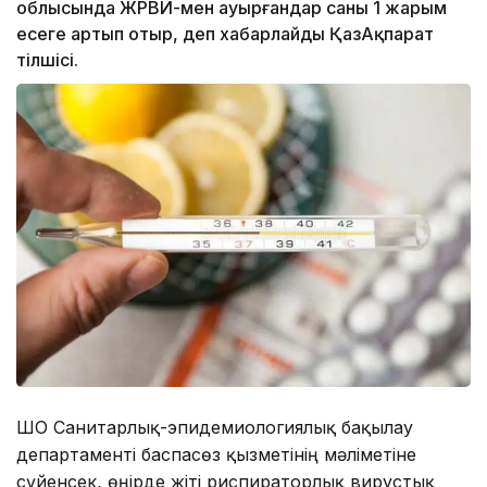
облысында ЖРВИ-мен ауырғандар саны 1 жарым
есеге артып отыр, деп хабарлайды ҚазАқпарат
тілшісі.
ШҚО Санитарлық-эпидемиологиялық бақылау
департаменті баспасөз қызметінің мәліметіне
сүйенсек, өңірде жіті риспираторлық вирустық