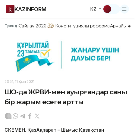
KAZINFORM
KZ
Сайлау-2026
Конституциялық реформа
Арнайы жо
Тренд:
23:51, 11 Қазан 2021
ШҚО-да ЖРВИ-мен ауырғандар саны
бір жарым есеге артты
ӨСКЕМЕН. ҚазАқпарат – Шығыс Қазақстан