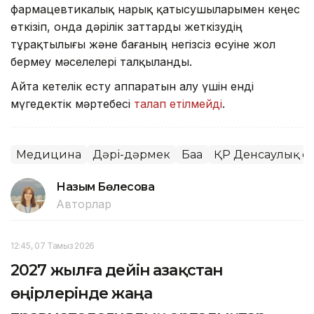
фармацевтикалық нарық қатысушыларымен кеңес
өткізіп, онда дәрілік заттарды жеткізудің
тұрақтылығы және бағаның негізсіз өсуіне жол
бермеу мәселелері талқыланды.
Айта кетелік есту аппаратын алу үшін енді
мүгедектік мәртебесі
талап етілмейді
.
Медицина
Дәрі-дәрмек
Баға
ҚР Денсаулық са
Назым Бөлесова
Авторлар
12:45, 07 Тамыз 2026
2027 жылға дейін Қазақстан
өңірлерінде жаңа