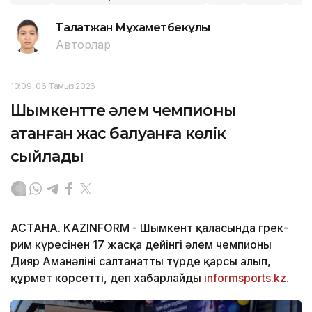
Талғатжан Мұхаметбекұлы
Авторлар
10:09, 06 Тамыз 2026
Шымкентте әлем чемпионы
атанған жас балуанға көлік
сыйлады
АСТАНА. KAZINFORM -
Шымкент қаласында грек-
рим күресінен 17 жасқа дейінгі әлем чемпионы
Дияр Аманәліні салтанатты түрде қарсы алып,
құрмет көрсетті, деп хабарлайды
informsports.kz.