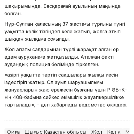
шақырымында, Бесқарағай ауылының маңында
болған.
Нұр-Сұлтан қаласының 37 жастағы тұрғыны түнгі
уақытта көлік тізгіндеп келе жатып, жолға атып
шыққан жылқыға соғылды.
Жол апаты салдарынан түрлі жарақат алған ер
адам ауруханаға жатқызылды. Аталған факті
аудандық полиция бөлімінде тіркелген.
«Қазіргі уақытта тәртіп сақшылары жылқы иесін
іздестіріп жатыр. Ол ауыл шаруашылығы
жануарларын жаю ережесін бұзғаны үшін ҚР ӘҚБтК-
нің 408-бабына сәйкес әкімшілік жауапкершілікке
тартылады», - деп хабарлады ведомство өкілдері.
Оқиға
Шығыс Қазақстан облысы
Жол
Көлік
Ма