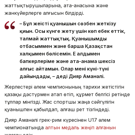
жаттықтырушыларына, ата-анасына және
жанкүйерлерге алғысын білдірді.
– Бұл жеңістің қуанышын сөзбен жеткізу
қиын. Осы күнге жету үшін көп еңбек еттік,
талмай жаттықтық. Қуанышымды
отбасыммен және барша Қазақстан
халқымен бөлісемін. Ең алдымен
бапкерлеріме және ата-анама шексіз
алғыс айтамын. Олар мені күні-түні
дайындады, – деді Дияр Аманәлі.
Жерлестері әлем чемпионының тарихи жетістігін
қазақы дәстүрмен атап өтіп, құрмет белгісі ретінде
тұлпар мінгізді. Жас спортшы жаңа сәйгүлігін
қуанышпен қабылдап, алғаш рет тізгіндеді.
Дияр Аманәлі грек-рим күресінен U17 әлем
чемпионатында
алтын медаль жеңіп алғанын