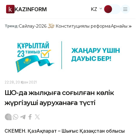
KAZINFORM
KZ
Сайлау-2026
Конституциялық реформа
Арнайы жо
Тренд:
22:28, 20 Қазан 2021
ШҚО-да жылқыға соғылған көлік
жүргізуші ауруханаға түсті
ӨСКЕМЕН. ҚазАқпарат – Шығыс Қазақстан облысы