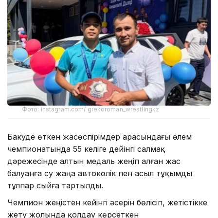
Фото: instagram.com/ grekoroman_wrestlingkz
Бакуде өткен жасөспірімдер арасындағы әлем
чемпионатында 55 келіге дейінгі салмақ
дәрежесінде алтын медаль жеңіп алған жас
балуанға су жаңа автокөлік пен асыл тұқымды
тұлпар сыйға тартылды.
Чемпион жеңістен кейінгі әсерін бөлісіп, жетістікке
жету жолында қолдау көрсеткен