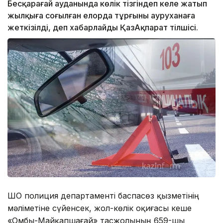
Бесқарағай ауданында көлік тізгіндеп келе жатып
жылқыға соғылған елорда тұрғыны ауруханаға
жеткізілді, деп хабарлайды ҚазАқпарат тілшісі.
ШҚО полиция департаменті баспасөз қызметінің
мәліметіне сүйенсек, жол-көлік оқиғасы кеше
«Омбы-Майқапшағай» тасжолының 659-шы