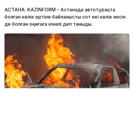
АСТАНА. KAZINFORM – Астанада автотұрақта
болған көлік өртіне байланысты сот екі көлік иесін
де болған оқиғаға кінәлі деп таныды.
Фото: Pixabay
Іс материалдарына сәйкес, оқиға 2025 жылдың
мамыр айында елордадағы автотұрақтардың