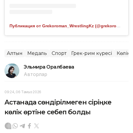
Публикация от Grekoroman_WrestlingKz (@grekoroman_wrestlingkz)
Алтын
Медаль
Спорт
Грек-рим күресі
Көлік
Эльмира Оралбаева
Авторлар
09:24, 06 Тамыз 2026
Астанада сөндірілмеген сіріңке
көлік өртіне себеп болды