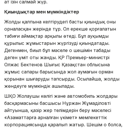
ат ізін салмай жүр.
Қиындықтар мен мүмкіндіктер
Жолды қалпына келтірудегі басты қиындық оның
орналасқан жерінде тұр. Ол ерекше қорғалатын
табиғи аймақтар арқылы өтеді. Бұл ауқымды
құрылыс жұмыстарын жүргізуді қиындатады.
Дегенмен, биыл бұл мәселе оң шешімін табады
деген үміт оты жанды. ҚР Премьер-министрі
Олжас Бектенов Шығыс Қазақстан облысына
жұмыс сапары барысында жол аумағын орман
қорынан шығаруды тапсырды. Осылайша, жолды
жөндеуге мүмкіндік ашылады.
ШҚО Жолаушы көлігі және автомобиль жолдары
басқармасының басшысы Нұржан Жұмаділовтің
айтуынша, қазір жер телімдерін беру мәселесі
«Азаматтарға арналған үкімет» мемлекеттік
корпорациясында қаралып жатыр. Шешім оң болса,