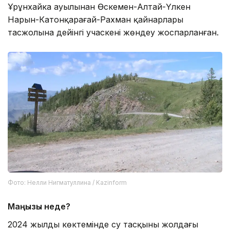
Ұрұнхайка ауылынан Өскемен-Алтай-Үлкен
Нарын-Катонқарағай-Рахман қайнарлары
тасжолына дейінгі учаскені жөндеу жоспарланған.
Фото: Нелли Нигматуллина / Kazinform
Маңызы неде?
2024 жылдың көктемінде су тасқыны жолдағы