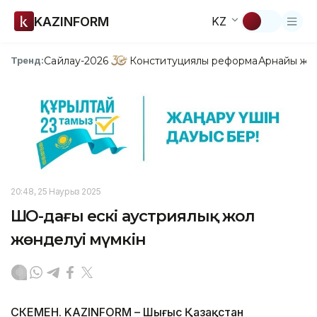
KAZINFORM
KZ
Сайлау-2026
Конституциялық реформа
Арнайы жо
Тренд:
20:48, 25 Наурыз 2025
ШҚО-дағы ескі аустриялық жол
жөнделуі мүмкін
ӨСКЕМЕН. KAZINFORM – Шығыс Қазақстан