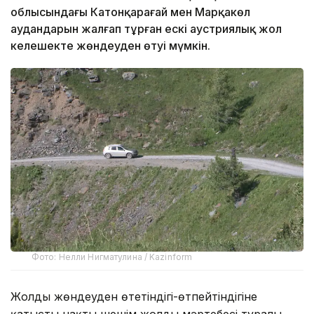
облысындағы Катонқарағай мен Марқакөл
аудандарын жалғап тұрған ескі аустриялық жол
келешекте жөндеуден өтуі мүмкін.
Фото: Нелли Нигматулина / Kazinform
Жолдың жөндеуден өтетіндігі-өтпейтіндігіне
қатысты нақты шешім жолдың мәртебесі туралы