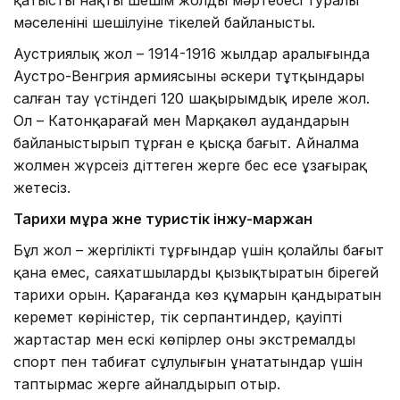
мәселенінің шешілуіне тікелей байланысты.
Аустриялық жол – 1914-1916 жылдар аралығында
Аустро-Венгрия армиясының әскери тұтқындары
салған тау үстіндегі 120 шақырымдық ирелең жол.
Ол – Катонқарағай мен Марқакөл аудандарын
байланыстырып тұрған ең қысқа бағыт. Айналма
жолмен жүрсеңіз діттеген жерге бес есе ұзағырақ
жетесіз.
Тарихи мұра және туристік інжу-маржан
Бұл жол – жергілікті тұрғындар үшін қолайлы бағыт
қана емес, саяхатшыларды қызықтыратын бірегей
тарихи орын. Қарағанда көз құмарын қандыратын
керемет көріністер, тік серпантиндер, қауіпті
жартастар мен ескі көпірлер оны экстремалды
спорт пен табиғат сұлулығын ұнататындар үшін
таптырмас жерге айналдырып отыр.