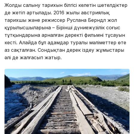
Жолдың салыну тарихын білгісі келетін шетелдіктер
де жетіп артылады. 2016 жылы австриялық
тарихшы және режиссер Руслана Берндл жол
құрылысшыларына – Бірінші дүниежүзілік соғыс
тұтқындарына арналған деректі фильмнің тұсауын
кесті. Алайда бұл адамдар туралы мәліметтер өте
аз сақталған. Сондықтан дерек іздеу жұмыстары
әлі де жалғасып жатыр.