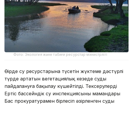
Фото: Экология және табиғи ресурстар министрлігі
Өңірде су ресурстарына түсетін жүктеме дәстүрлі
түрде артатын вегетациялық кезеңде суды
пайдалануға бақылау күшейтілді. Тексерулерді
Ертіс бассейндік су инспекциясының мамандары
Бас прокуратурамен бірлесіп әзірленген суды
заңсыз алу мен өткізудің жолын кесу жөніндегі Жол
картасы аясында жүргізіп жатыр.
Инспекция мәліметінше, мамандар күн сайын