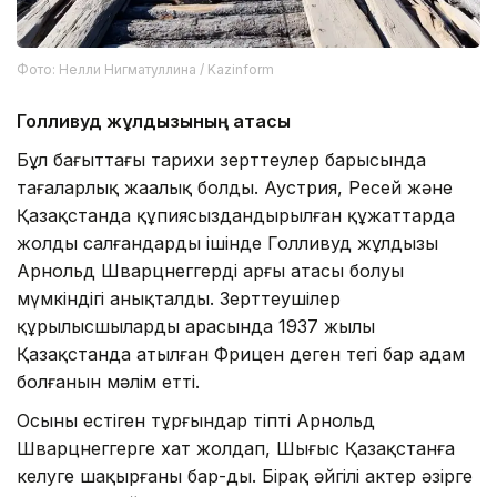
Фото: Нелли Нигматуллина / Kazinform
Голливуд жұлдызының атасы
Бұл бағыттағы тарихи зерттеулер барысында
таңғаларлық жаңалық болды. Аустрия, Ресей және
Қазақстанда құпиясыздандырылған құжаттарда
жолды салғандардың ішінде Голливуд жұлдызы
Арнольд Шварцнеггердің арғы атасы болуы
мүмкіндігі анықталды. Зерттеушілер
құрылысшылардың арасында 1937 жылы
Қазақстанда атылған Фрицен деген тегі бар адам
болғанын мәлім етті.
Осыны естіген тұрғындар тіпті Арнольд
Шварцнеггерге хат жолдап, Шығыс Қазақстанға
келуге шақырғаны бар-ды. Бірақ әйгілі актер әзірге