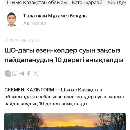
Шығыс Қазақстан облысы
Катонқарағай
Жөндеу 
Талғатжан Мұхаметбекұлы
Авторлар
01:49, 07 Тамыз 2026
ШҚО-дағы өзен-көлдер суын заңсыз
пайдаланудың 10 дерегі анықталды
ӨСКЕМЕН. KAZINFORM — Шығыс Қазақстан
облысында жыл басынан өзен-көлдер суын заңсыз
пайдаланудың 10 дерегі анықталды.