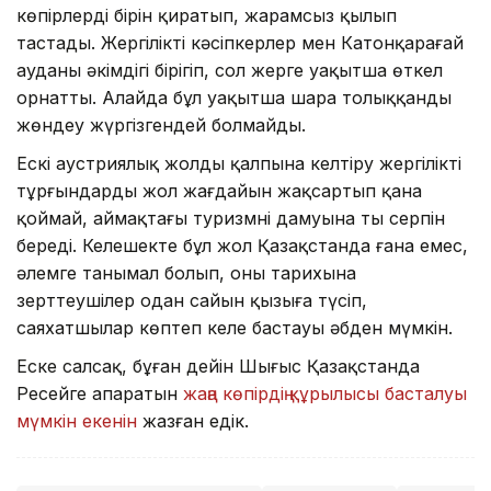
көпірлердің бірін қиратып, жарамсыз қылып
тастады. Жергілікті кәсіпкерлер мен Катонқарағай
ауданы әкімдігі бірігіп, сол жерге уақытша өткел
орнатты. Алайда бұл уақытша шара толыққанды
жөндеу жүргізгендей болмайды.
Ескі аустриялық жолды қалпына келтіру жергілікті
тұрғындардың жол жағдайын жақсартып қана
қоймай, аймақтағы туризмнің дамуына тың серпін
береді. Келешекте бұл жол Қазақстанда ғана емес,
әлемге танымал болып, оның тарихына
зерттеушілер одан сайын қызыға түсіп,
саяхатшылар көптеп келе бастауы әбден мүмкін.
Еске салсақ, бұған дейін Шығыс Қазақстанда
Ресейге апаратын
жаңа көпірдің құрылысы басталуы
мүмкін екенін
жазған едік.