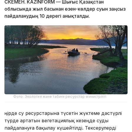
ӨСКЕМЕН. KAZINFORM — Шығыс Қазақстан
облысында жыл басынан өзен-көлдер суын заңсыз
пайдаланудың 10 дерегі анықталды.
Фото: Экология және табиғи ресурстар министрлігі
Өңірде су ресурстарына түсетін жүктеме дәстүрлі
түрде артатын вегетациялық кезеңде суды
пайдалануға бақылау күшейтілді. Тексерулерді