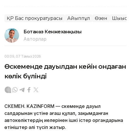
ҚР Бас прокуратурасы
Айыппұл
Өзен
Шығыс 
Ботакөз Кенжеханқызы
Авторлар
00:09, 07 Тамыз 2026
Өскеменде дауылдан кейін ондаған
көлік бүлінді
ӨСКЕМЕН. KAZINFORM — Өскеменде дауыл
салдарынан үстіне ағаш құлап, зақымданған
автокөліктердің иелерінен ішкі істер органдарына
өтініштер әлі түсіп жатыр.