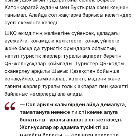
Катонқарағай ауданы мен Бұқтырма өзені кеңінен
танымал. Алайда сол жақтарға барғысы келетіндер
әуелі Өскеменге келеді.
ШҚО әкімдігінің мәліметіне сүйенсек, қаладағы
әуежайға, қоғамдық көліктерге, қонақ үйлерге
және басқа да туристік орындарға облыстың
негізгі туристік жерлері туралы ақпарат беретін
QR-жолнұсқалар қойылады. Туристер QR-кодты
сканерлеу арқылы Шығыс Қазақстан бойынша
қонақүйлер, дәмханалар, көрікті, мәдени және
табиғи жерлер туралы толық ақпарат пен қажетті
байланыс нөмірлерді ала алады.
— Сол арқылы халық бірден қайда демалуға,
тамақтануға немесе тиісті көмек алуға
болатыны туралы ақпаратқа қол жеткізеді.
Жолнұсқалар әр адамға түсінікті әрі
ыңғайлы болады, — делінген ақпаратта.