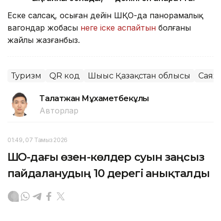
Еске салсақ, осыған дейін ШҚО-да панорамалық
вагондар жобасы
неге іске аспайтын
болғаны
жайлы жазғанбыз.
Туризм
QR код
Шығыс Қазақстан облысы
Саях
Талғатжан Мұхаметбекұлы
Авторлар
01:49, 07 Тамыз 2026
ШҚО-дағы өзен-көлдер суын заңсыз
пайдаланудың 10 дерегі анықталды