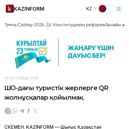
KAZINFORM
KZ
Сайлау-2026
Конституциялық реформа
Арнайы жо
Тренд:
05:35, 13 Шілде 2025
ШҚО-дағы туристік жерлерге QR
жолнұсқалар қойылмақ
ӨСКЕМЕН. KAZINFORM — Шығыс Қазақстан