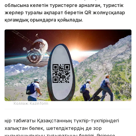
облысына келетін туристерге арналған, туристік
жерлер туралы ақпарат беретін QR жолнұсқалар
қоғамдық орындарға қойылады.
Коллаж: Kazinform
Өңір табиғаты Қазақстанның түкпір-түкпіріндегі
халықтан бөлек, шетелдіктердің де зор
қызығушылығын тудыратыны белгілі. Әсіресе