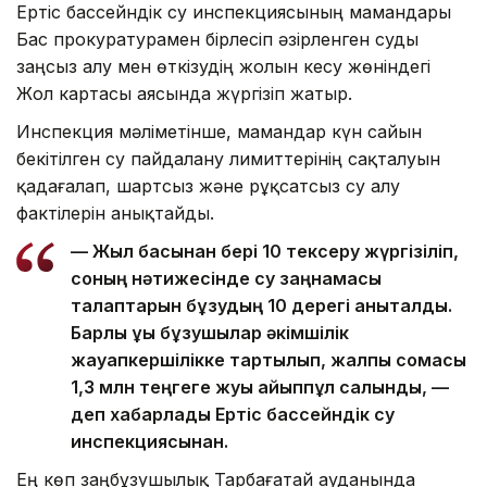
Ертіс бассейндік су инспекциясының мамандары
Бас прокуратурамен бірлесіп әзірленген суды
заңсыз алу мен өткізудің жолын кесу жөніндегі
Жол картасы аясында жүргізіп жатыр.
Инспекция мәліметінше, мамандар күн сайын
бекітілген су пайдалану лимиттерінің сақталуын
қадағалап, шартсыз және рұқсатсыз су алу
фактілерін анықтайды.
— Жыл басынан бері 10 тексеру жүргізіліп,
соның нәтижесінде су заңнамасы
талаптарын бұзудың 10 дерегі анықталды.
Барлық құқық бұзушылар әкімшілік
жауапкершілікке тартылып, жалпы сомасы
1,3 млн теңгеге жуық айыппұл салынды, —
деп хабарлады Ертіс бассейндік су
инспекциясынан.
Ең көп заңбұзушылық Тарбағатай ауданында