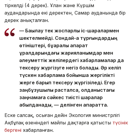
тіркелді (4 дерек). Ұлан және Күршім
аудандарында екі деректен, Самар ауданында бір
дерек анықталған.
— Бақылау тек жоспарлы іс-шаралармен
шектелмейді. Сондай-ақ тұрғындардың
өтініштері, бұқаралық ақпарат
құралдарындағы жарияланымдар мен
әлеуметтік желілердегі хабарламалар да
тексеру жүргізуге негіз болады. Әр келіп
түскен хабарлама бойынша жергілікті
жерге барып тексеру жүргізіледі. Егер
заңбұзушылық расталса, қолданыстағы
заңнамаға сәйкес тиісті шаралар
қабылданады, — делінген ақпаратта.
Еске салсақ, осыған дейін Экология министрлігі
Ақбұлақ өзеніндегі майлы дақтарға қатысты
түсінік
бергені
хабарланған.