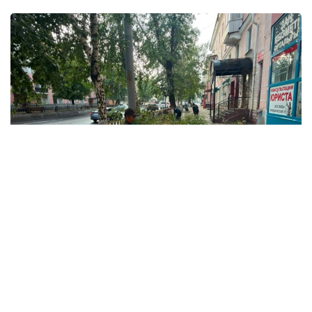
Фото: Өскемен қаласы әкімдігінен
Қала әкімдігінің мәліметінше, дауыл кезінде
орталық көшелерде жел 15 ағашты құлатқан.
Олардың бірқатары жол жиегінде тұрған
автокөліктердің үстіне құлады.