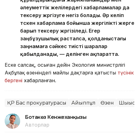
әлеуметтік желілердегі хабарламалар да
тексеру жүргізуге негіз болады. Әр келіп
түскен хабарлама бойынша жергілікті жерге
барып тексеру жүргізіледі. Егер
заңбұзушылық расталса, қолданыстағы
заңнамаға сәйкес тиісті шаралар
қабылданады, — делінген ақпаратта.
Еске салсақ, осыған дейін Экология министрлігі
Ақбұлақ өзеніндегі майлы дақтарға қатысты
түсінік
бергені
хабарланған.
ҚР Бас прокуратурасы
Айыппұл
Өзен
Шығыс 
Ботакөз Кенжеханқызы
Авторлар