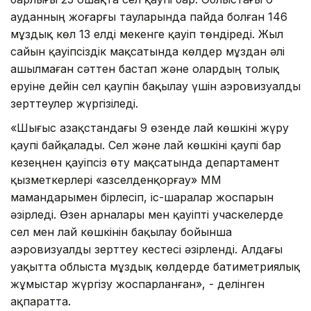
ауданның жоғарғы тауларында пайда болған 146
мұздық көл 13 елді мекенге қауіп төндіреді. Жыл
сайын қауіпсіздік мақсатында көлдер мұздан әлі
ашылмаған сәттен бастап және олардың толық
еруіне дейін сел қаупін бақылау үшін аэровизуалды
зерттеулер жүргізіледі.
«Шығыс Қазақстандағы 9 өзенде лай көшкіні жүру
қаупі байқалады. Сел және лай көшкіні қаупі бар
кезеңнен қауіпсіз өту мақсатында департамент
қызметкерлері «Қазселденқорғау» ММ
мамандарымен бірлесіп, іс-шаралар жоспарын
әзірледі. Өзен арналары мен қауіпті учаскелерде
сел мен лай көшкінін бақылау бойынша
аэровизуалды зерттеу кестесі әзірленді. Алдағы
уақытта облыста мұздық көлдерде батиметриялық
жұмыстар жүргізу жоспарланған», - делінген
ақпаратта.