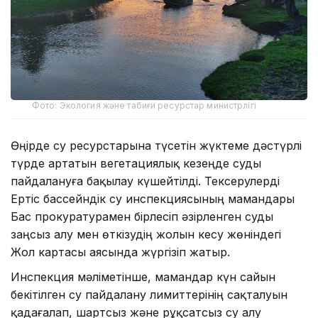
Фото: Экология және табиғи ресурстар министрлігі
Өңірде су ресурстарына түсетін жүктеме дәстүрлі
түрде артатын вегетациялық кезеңде суды
пайдалануға бақылау күшейтілді. Тексерулерді
Ертіс бассейндік су инспекциясының мамандары
Бас прокуратурамен бірлесіп әзірленген суды
заңсыз алу мен өткізудің жолын кесу жөніндегі
Жол картасы аясында жүргізіп жатыр.
Инспекция мәліметінше, мамандар күн сайын
бекітілген су пайдалану лимиттерінің сақталуын
қадағалап, шартсыз және рұқсатсыз су алу