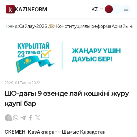
KAZINFORM
KZ
Сайлау-2026
Конституциялық реформа
Арнайы жо
Тренд:
21:29, 01 Тамыз 2022
ШҚО-дағы 9 өзенде лай көшкіні жүру
қаупі бар
ӨСКЕМЕН. ҚазАқпарат – Шығыс Қазақстан