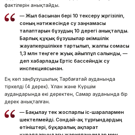
фактілерін анықтайды.
— Жыл басынан бері 10 тексеру жүргізіліп,
соның нәтижесінде су заңнамасы
талаптарын бұзудың 10 дерегі анықталды.
Барлық құқық бұзушылар әкімшілік
жауапкершілікке тартылып, жалпы сомасы
1,3 млн теңгеге жуық айыппұл салынды, —
деп хабарлады Ертіс бассейндік су
инспекциясынан.
Ең көп заңбұзушылық Тарбағатай ауданында
тіркелді (4 дерек). Ұлан және Күршім
аудандарында екі деректен, Самар ауданында бір
дерек анықталған.
— Бақылау тек жоспарлы іс-шаралармен
шектелмейді. Сондай-ақ тұрғындардың
өтініштері, бұқаралық ақпарат
құралдарындағы жарияланымдар мен