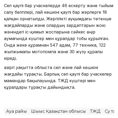
Сел қаупі бар учаскелерде 46 ескерту және тыйым
салу белгілері, лай көшкіні қаупі бар жерлерге 18
қалқан орнатылды. Жергілікті ауқымдағы төтенше
жағдайларды және олардың зардаптарын жою
жөніндегі іс-қимыл жоспарына сәйкес өңір
аумағында күштер мен құралдар тобы құрылған.
Онда жеке құрамнан 547 адам, 77 техника, 122
жылжымалы мотопомпа және 30 жүзу құралы
кіреді.
Қазіргі уақытта облыста сел және лай көшкіні
жағдайы тұрақты. Барлық сел қаупі бар учаскелер
мамандар бақылауында. ТЖД күштері мен
құралдары тұрақты дайындықта.
Ауа райы
Шығыс Қазақстан облысы
ТЖД
Су та