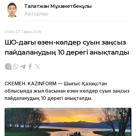
Талғатжан Мұхаметбекұлы
Авторлар
01:49, 07 Тамыз 2026
ШҚО-дағы өзен-көлдер суын заңсыз
пайдаланудың 10 дерегі анықталды
ӨСКЕМЕН. KAZINFORM — Шығыс Қазақстан
облысында жыл басынан өзен-көлдер суын заңсыз
пайдаланудың 10 дерегі анықталды.