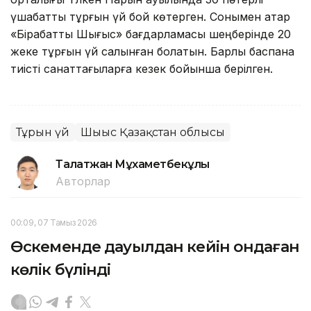
үшқабатты тұрғын үй бой көтерген. Сонымен қатар
«Бірқабатты Шығыс» бағдарламасы шеңберінде 20
жеке тұрғын үй салынған болатын. Барлық баспана
тиісті санаттағыларға кезек бойынша берілген.
Тұрғын үй
Шығыс Қазақстан облысы
Талғатжан Мұхаметбекұлы
Авторлар
00:09, 07 Тамыз 2026
Өскеменде дауылдан кейін ондаған
көлік бүлінді