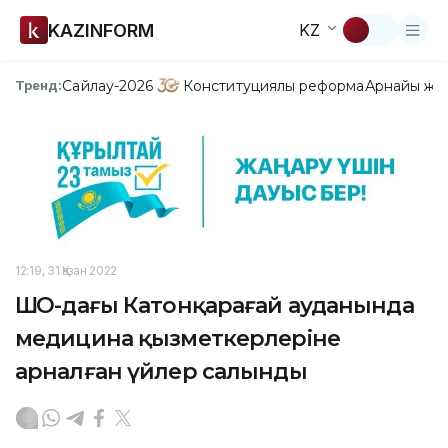
KAZINFORM
KZ
Сайлау-2026
Конституциялық реформа
Арнайы жо
Тренд:
12:19, 31 Қазан 2022
ШҚО-дағы Катонқарағай ауданында
медицина қызметкерлеріне
арналған үйлер салынды