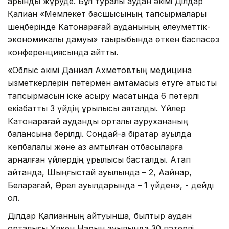
қарқынды жүруде. Бұл туралы аудан әкімі Ділдар
Қалиқан «Мемлекет басшысының тапсырмалары
шеңберінде Катонқарағай ауданының әлеуметтік-
экономикалық дамуы» тақырыбында өткен баспасөз
конференциясында айтты.
«Облыс әкімі Даниал Ахметовтың медицина
қызметкерлерін пәтермен қамтамасыз етуге қатысты
тапсырмасын іске асыру мақсатында 6 пәтерлі
екіқабатты 3 үйдің құрылысы аяқталды. Үйлер
Катонқарағай аудандық орталық аурухананың
балансына берілді. Сондай-ақ бірқатар ауылда
көпбалалы және аз қамтылған отбасыларға
арналған үйлердің құрылысы басталды. Атап
айтқанда, Шыңғыстай ауылында – 2, Аққайнар,
Белқарағай, Өрел ауылдарында – 1 үйден», - дейді
ол.
Ділдар Қалиқанның айтуынша, былтыр аудан
орталығы Үлкен Нарын ауылында 30 пәтерлі