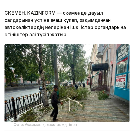
ӨСКЕМЕН. KAZINFORM — Өскеменде дауыл
салдарынан үстіне ағаш құлап, зақымданған
автокөліктердің иелерінен ішкі істер органдарына
өтініштер әлі түсіп жатыр.
Фото: Өскемен қаласы әкімдігінен