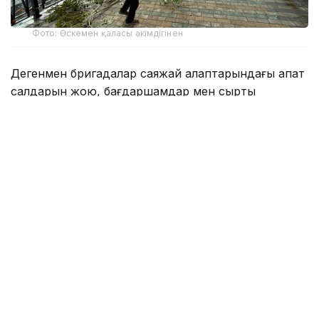
Фото: Өскемен қаласы әкімдігінен
Дегенмен бригадалар саяжай алқаптарындағы апат
салдарын жою, бағдаршамдар мен сыртқы
жарықтандыру желілерін қалпына келтіру
жұмыстарын жалғастырып жатыр.
Қала әкімдігінің мәліметінше, тұрғын үйлер мен
әлеуметтік нысандардағы негізгі апаттық-қалпына
келтіру жұмыстары аяқталған.
— Бұған дейін электр қуаты өшірілген
барлық шағын ауданда электрмен
жабдықтау толық көлемде қалпына
келтірілді. Қазіргі уақытта Понтон көпірінің
маңы, Самсоновка және Лесхоз
кенттеріндегі электр беру желілері мен 0,4
кВ желілерінде, жер үй тұрғындарының