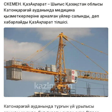
ӨСКЕМЕН. ҚазАқпарат – Шығыс Қазақстан облысы
Катонқарағай ауданында медицина
қызметкерлеріне арналған үйлер салынды, деп
хабарлайды ҚазАқпарат тілшісі.
Катонқарағай ауданында тұрғын үй құрылысы