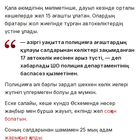
Қала әкімдігінің мәліметінше, дауыл кезінде орталық
көшелерде жел 15 ағашты құлатқан. Олардың
бірқатары жол жиегінде тұрған автокөліктердің
үстіне құлады.
— Қазіргі уақытта полицияға ағаштардың
құлауы салдарынан көліктері зақымданған
17 автокөлік иесінен арыз түсті, — деп
хабарлады ШҚО полиция департаментінің
баспасөз қызметінен.
Полицияға әлі барлық зардап шеккен көлік иелері
жүгініп үлгермеген болуы да мүмкін.
Еске салайық, кеше күндіз Өскеменде нөсер
жаңбыр мен бұршақ жауып, екпінді жел
соққан
болатын.
Соның салдарынан шамамен 25 мың адам
жарықсыз қалды.