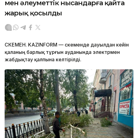
мен әлеуметтік нысандарға қайта
жарық қосылды
ӨСКЕМЕН. KAZINFORM — Өскеменде дауылдан кейін
қаланың барлық тұрғын ауданында электрмен
жабдықтау қалпына келтірілді.