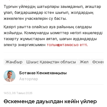
Тұрғын үйлердің шатырлары зақымданып, ағаштар
құлап, бағдаршамдар істен шығып, жолдардың
жекелеген учаскелерін су басты.
Қазіргі уақытта қолайсыз ауа райының салдары
жойылды. Коммуналдық қызметтер негізгі көшелерді
тазарту жұмыстарын аяқтап, шағын аудандарды
электр энергиясымен
толық қамтамасыз етті.
Жаңбыр
Шығыс Қазақстан облысы
Жел
Өскем
Ботакөз Кенжеханқызы
Авторлар
14:53, 06 Тамыз 2026
Өскеменде дауылдан кейін үйлер