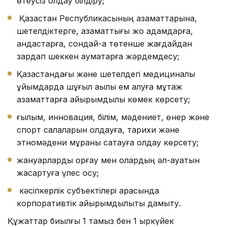
өтеусіз қолдау білдіру;
Қазақстан Республикасының азаматтарына,
шетелдіктерге, азаматтығы жоқ адамдарға,
қандастарға, сондай-ақ төтенше жағдайдан
зардап шеккен аумақтарға жәрдемдесу;
Қазақстандағы және шетелдегі медициналық
ұйымдарда шұғыл ақылы ем алуға мұқтаж
азаматтарға қайырымдылық көмек көрсету;
ғылым, инновация, білім, мәдениет, өнер және
спорт салаларын қолдауға, тарихи және
этномәдени мұраны сақтауға қолдау көрсету;
жануарларды қорғау мен олардың әл-ауқатын
жақсартуға үлес қосу;
кәсіпкерлік субъектілері арасында
корпоративтік қайырымдылықты дамыту.
Құжаттар биылғы 1 тамыз бен 1 қыркүйек