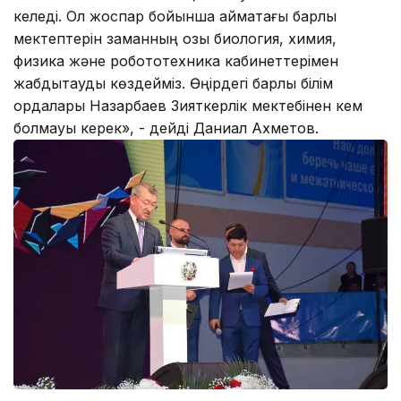
келеді. Ол жоспар бойынша аймақтағы барлық
мектептерін заманның озық биология, химия,
физика және робототехника кабинеттерімен
жабдықтауды көздейміз. Өңірдегі барлық білім
ордалары Назарбаев Зияткерлік мектебінен кем
болмауы керек», - дейді Даниал Ахметов.