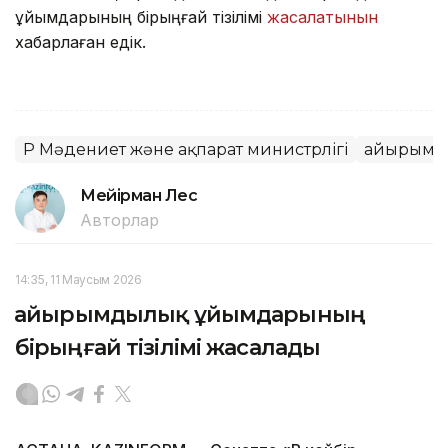
ұйымдарының бірыңғай тізілімі
жасалатынын
хабарлаған едік.
ҚР Мәдениет және ақпарат министрлігі
Қайырым
Мейірман Лес
Авторлар
14:35, 11 Маусым 2026
Қайырымдылық ұйымдарының
бірыңғай тізілімі жасалады