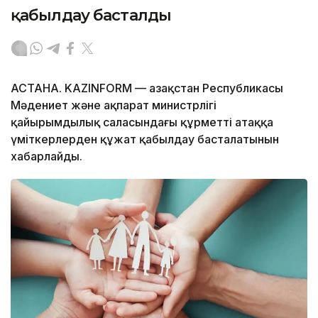
қабылдау басталды
АСТАНА. KAZINFORM — Қазақстан Республикасы
Мәдениет және ақпарат министрлігі
қайырымдылық саласындағы құрметті атаққа
үміткерлерден құжат қабылдау басталатынын
хабарлайды.