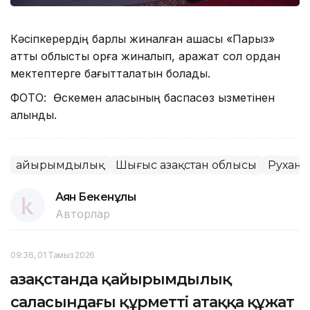
Кәсіпкерердің барлық жиналған ақшасы «Парыз»
атты облыстық қорға жиналып, қаражат сол қордан
мектептерге бағытталатын болады.
ФОТО: Өскемен қаласының баспасөз қызметінен
алынды.
Қайырымдылық
Шығыс Қазақстан облысы
Рухани
Аян Бекенұлы
Авторлар
09:36, 01 Тамыз 2026
Қазақстанда қайырымдылық
саласындағы құрметті атаққа құжат