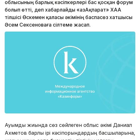
облысының барлық кәсіпкерлері бас қосқан форум
болып өтті, деп хабарлайды «ҚазАқпарат» ХАА
тілшісі Өскемен қаласы әкімінің баспасөз хатшысы
Әсем Сексеноваға сілтеме жасап.
Ауқымды жиында сөз сөйлеген облыс әкімі Даниал
Ахметов барлық ірі кәсіпорындардың басшыларына,