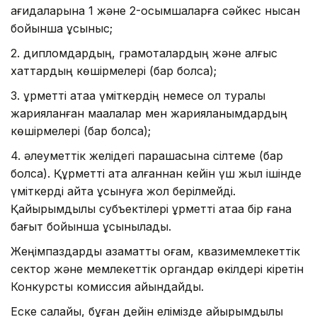
қағидаларына 1 және 2-қосымшаларға сәйкес нысан
бойынша ұсыныс;
2. дипломдардың, грамоталардың және алғыс
хаттардың көшірмелері (бар болса);
3. құрметті атаққа үміткердің немесе ол туралы
жарияланған мақалалар мен жарияланымдардың
көшірмелері (бар болса);
4. әлеуметтік желідегі парақшасына сілтеме (бар
болса). Құрметті атақ алғаннан кейін үш жыл ішінде
үміткерді қайта ұсынуға жол берілмейді.
Қайырымдылық субъектілері құрметті атаққа бір ғана
бағыт бойынша ұсынылады.
Жеңімпаздарды азаматтық қоғам, квазимемлекеттік
сектор және мемлекеттік органдар өкілдері кіретін
Конкурстық комиссия айқындайды.
Еске салайық, бұған дейін елімізде қайырымдылық