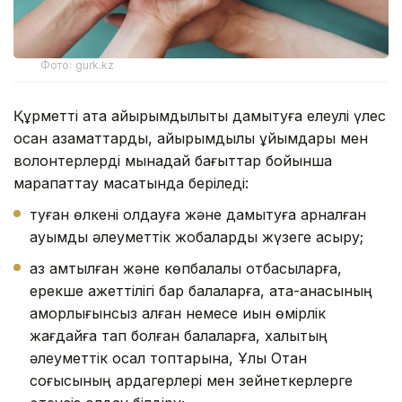
Фото: gurk.kz
Құрметті атақ қайырымдылықты дамытуға елеулі үлес
қосқан азаматтарды, қайырымдылық ұйымдары мен
волонтерлерді мынадай бағыттар бойынша
марапаттау мақсатында беріледі:
туған өлкені қолдауға және дамытуға арналған
ауқымды әлеуметтік жобаларды жүзеге асыру;
аз қамтылған және көпбалалы отбасыларға,
ерекше қажеттілігі бар балаларға, ата-анасының
қамқорлығынсыз қалған немесе қиын өмірлік
жағдайға тап болған балаларға, халықтың
әлеуметтік осал топтарына, Ұлы Отан
соғысының ардагерлері мен зейнеткерлерге