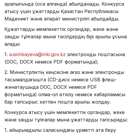
аралығында (қоса алғанда) қабылданады. Конкурсқа
қатысу үшін құжаттарды Қазақстан Республикасы
Мәдениет және ақпарат министрлігі қабылдайды.
Құжаттарды мемлекеттік органдар, жеке және
заңды тұлғалар мына тәсілдердің бірі арқылы ұсына
алады:
1.
a.isimbayeva@mki.gov.kz
электрондық поштасына
(DOC, DOCX немесе PDF форматында);
2. Министрліктің кеңсесіне қағаз және электрондық
тасымалдағышта (CD-диск немесе USB флеш-
жинақтаушыда DOC, DOCX немесе PDF
форматында) қолма-қол өткізу немесе хабарламасы
бар тапсырыс хатпен пошта арқылы жолдау.
Конкурсқа қатысу үшін мемлекеттік органдар, жеке
және заңды тұлғалар мына құжаттарды тапсырады:
1. қайырымдылық саласындағы құрметті атақ беру