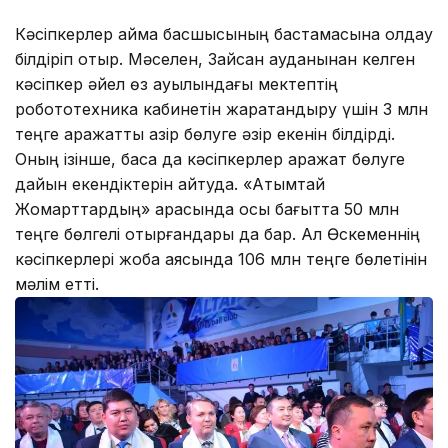
Кәсіпкерлер аймақ басшысының бастамасына қолдау
білдіріп отыр. Мәселен, Зайсан ауданынан келген
кәсіпкер әйел өз ауылындағы мектептің
робототехника кабинетін жарақтандыру үшін 3 млн
теңге қаражатты қазір бөлуге әзір екенін білдірді.
Оның ізінше, басқа да кәсіпкерлер қаражат бөлуге
дайын екендіктерін айтуда. «Атымтай
Жомарттардың» арасында осы бағытта 50 млн
теңге бөлгелі отырғандары да бар. Ал Өскеменнің
кәсіпкерлері жоба аясында 106 млн теңге бөлетінін
мәлім етті.