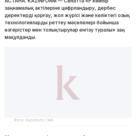
АСТАНА. KAZINFORM — Сенатта «ҚР кейбір
заңнамалық актілеріне цифрландыру, дербес
деректерді қорғау, жол жүрісі және көліктегі озық
технологияларды реттеу мәселелері бойынша
өзгерістер мен толықтырулар енгізу туралы» заң
мақұлданды.
Фото: Kazinform / ЖИ