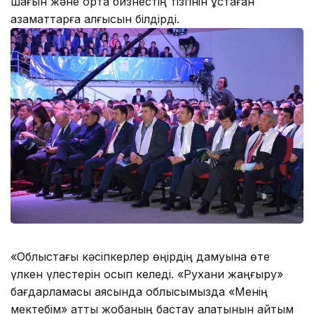
шағын және орта бизнестің тізгінін ұстаған
азаматтарға алғысын білдірді.
«Облыстағы кәсіпкерлер өңірдің дамуына өте
үлкен үлестерін қосып келеді. «Рухани жаңғыру»
бағдарламасы аясында облысымызда «Менің
мектебім» атты жобаның бастау алатынын айтқым