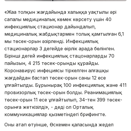
«Жаңа толқын жағдайында халыққа уақтылы әрі
сапалы медициналық көмек көрсету үшін 40
инфекциялық стационар дайындалып,
медициналық жабдықтармен толық қамтылған 6,1
мың төсек-орын әзірленді. Инфекциялық
стационарлар 3 деңгейде өңірлік арада бөлінген.
Бірінші деңгей инфекциялық стацонарлардың 70
пайызын, 4 215 төсек-орынды құрайды.
Коронавирус инфециясы тіркелген алғашқы
жағдайдан бастап төсек-орын саны 12 есе
ұлғайтылды. Бұрынырақ 100 инфекциялық және 411
провизорлық төсек-орын болды. Реанимациялық
төсек-орын 11 есе ұлғайтылып, 34-тен 399 төсек-
орынға жеткізілді», - деді ол Орталық
коммуникациялар қызметіндегі брифингте.
Оның атап өтуінше, Өскемен қаласында жедел