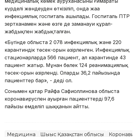
медициналық көмек ауруханасының ғимараты
күрделі жөндеуден өткізіліп, онда жаңа
инфекциялық госпиталь ашылады. Госпиталь ПТР
зертханамен және өзге де заманауи құрал-
жабдықпен жабдықталған.
«Бүгінде облыста 2 078 инфекциялық және 220
карантиндік төсек-орын әзірленген. Инфекциялық
стационарларда 566 пациент, ал карантинде 43
пациент жатыр. Мұнан бөлек 124 реанимациялық
төсек-орын әзірленді. Олардың 36,2 пайызында
пациенттер бар», - деді ол.
Сонымен қатар Райфа Сафиоллинова облыста
коронавируспен ауырған пациенттердің 97,6
пайызы емделіп шыққанын айтты.
Медицина
Шығыс Қазақстан облысы
Коронави