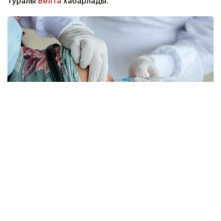
туралы
Белта
хабарлады.
Фото: pexels.com
Губернатор Кэти Хокул тиісті заңға қол қойды.
Құжат өмір сүру ұзақтығы алты айдан аспайды
деп болжанған науқастарға қатысты қолданылады
Заңға сәйкес, айықпас диагнозы расталған, 18