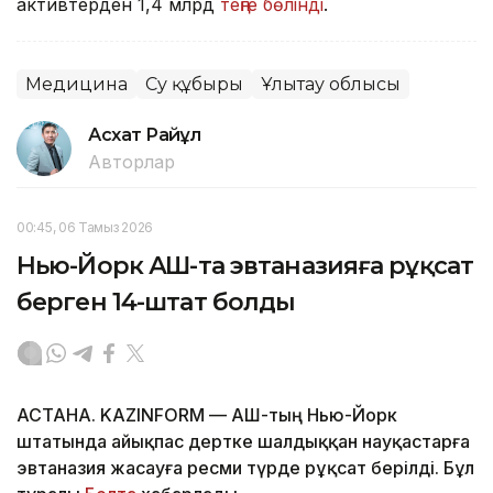
активтерден 1,4 млрд
теңге бөлінді
.
Медицина
Су құбыры
Ұлытау облысы
Асхат Райқұл
Авторлар
00:45, 06 Тамыз 2026
Нью-Йорк АҚШ-та эвтаназияға рұқсат
берген 14-штат болды
АСТАНА. KAZINFORM — АҚШ-тың Нью-Йорк
штатында айықпас дертке шалдыққан науқастарға
эвтаназия жасауға ресми түрде рұқсат берілді. Бұл