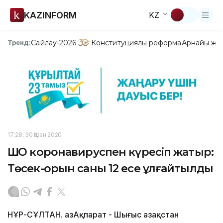
KAZINFORM
KZ
Сайлау-2026
Конституциялық реформа
Арнайы жо
Тренд:
17:28, 30 Қазан 2020
ШҚО коронавируспен күресіп жатыр:
Төсек-орын саны 12 есе ұлғайтылды
НҰР-СҰЛТАН. ҚазАқпарат - Шығыс Қазақстан