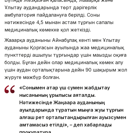
Бүгінде Жезқазған қаласында, Жаңаарқа және
Ұлытау аудандарында төрт дәрігерлік
амбулатория пайдалануға берілді. Соның
нәтижесінде 4,5 мыңнан астам тұрғын сапалы
медициналық көмекке қол жеткізді.
Жаңаарқа ауданының Айнабұлақ кенті мен Ұлытау
ауданының Қорғасын ауылында жаңа медициналық
пункттердің ашылуы тұрғындар үшін маңызды оқиға
болды. Бұған дейін олар медициналық көмек алу
үшін аудан орталықтарына дейін 90 шақырым жол
жүруге мәжбүр болған.
«Сонымен қатар үш сумен жабдықтау
нысанының құрылысы аяқталды.
Нәтижесінде Жаңаарқа ауданының
ауылдарында тұратын мыңға жуық тұрғын
алғаш рет орталықтандырылған ауызсумен
қамтамасыз етілді», – деп хабарлады
прокуратура.