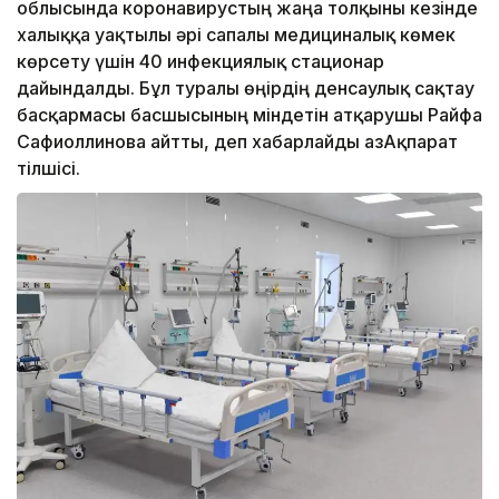
облысында коронавирустың жаңа толқыны кезінде
халыққа уақтылы әрі сапалы медициналық көмек
көрсету үшін 40 инфекциялық стационар
дайындалды. Бұл туралы өңірдің денсаулық сақтау
басқармасы басшысының міндетін атқарушы Райфа
Сафиоллинова айтты, деп хабарлайды ҚазАқпарат
тілшісі.