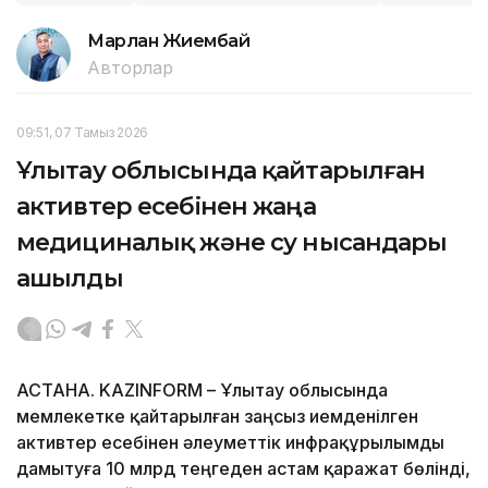
Марлан Жиембай
Авторлар
09:51, 07 Тамыз 2026
Ұлытау облысында қайтарылған
активтер есебінен жаңа
медициналық және су нысандары
ашылды
АСТАНА. KAZINFORM – Ұлытау облысында
мемлекетке қайтарылған заңсыз иемденілген
активтер есебінен әлеуметтік инфрақұрылымды
дамытуға 10 млрд теңгеден астам қаражат бөлінді,