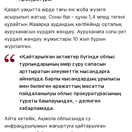
Қазіргі уақытта өңірде тағы екі жоба жүзеге
асырылып жатыр. Соның бірі – құны 1,4 млрд теңгені
құрайтын Жаңаарқа аудандық көпбейінді орталық
ауруханасын күрделі жөндеу. Ауруханаға соңғы рет
күрделі жөндеу жұмыстары 10 жыл бұрын
жүргізілген.
«Қайтарылған активтер бүгінде облыс
тұрғындарының өмір сүру сапасын
арттыратын әлеуметтік нысандарға
айналуда. Барлық нысандардың құрылысы
мен бөлінген қаражаттың мақсатты
пайдаланылуы облыс прокуратурасының
тұрақты бақылауында», – делінген
хабарламада.
Айта кетейік, Ақмола облысында су
инфрақұрылымын жаңғыртуға қайтарылған