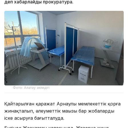
деп хабарлайды прокуратура.
Фото: Алатау әкімдігі
Қайтарылған қаражат Арнаулы мемлекеттік қорға
жинақталып, әлеуметтік маңызы бар жобаларды
іске асыруға бағытталуда.