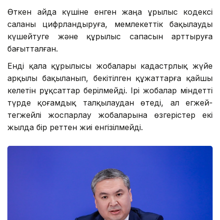
Өткен айда күшіне енген жаңа Құрылыс кодексі
саланы цифрландыруға, мемлекеттік бақылауды
күшейтуге және құрылыс сапасын арттыруға
бағытталған.
Енді қала құрылысы жобалары кадастрлық жүйе
арқылы бақыланып, бекітілген құжаттарға қайшы
келетін рұқсаттар берілмейді. Ірі жобалар міндетті
түрде қоғамдық талқылаудан өтеді, ал егжей-
тегжейлі жоспарлау жобаларына өзгерістер екі
жылда бір реттен жиі енгізілмейді.