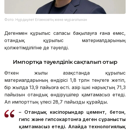
Фото: Нұрдәулет Егізековтің жеке мұрағатынан
Дегенмен құрылыс сапасы бақылауға ғана емес,
отандық құрылыс материалдарының
қолжетімділігіне де тәуелді.
Импортқа тәуелділік сақталып отыр
Өткен жылы Қазақстанда құрылыс
материалдарының өндірісі 1,8 трлн теңгеге жетіп,
бір жылда 13,9 пайызға өсті. Қазір ішкі нарықтың 71,3
пайызын отандық өндірушілер қамтамасыз етеді.
Ал импорттың үлесі 28,7 пайызды құрайды.
– Отандық кәсіпорындар цемент, бетон,
гипс және гипсокартонға деген сұранысты
қамтамасыз етеді. Алайда технологиялық