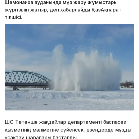
Шемонаиха ауданында мұз жару жұмыстары
жүргізіліп жатыр, деп хабарлайды ҚазАқпарат
тілшісі.
ШҚО Төтенше жағдайлар департаменті баспасөз
қызметінің мәліметіне сүйенсек, өзендерде мұзды
ұсақтау шаралары басталды.