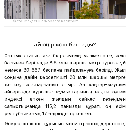
Фото: Мақсат Шағырбаев/ Kazinform
Қай өңір көш бастады?
Ұлттық статистика бюросының мәліметінше, жыл
басынан бері елде 8,5 млн шаршы метр тұрғын үй
немесе 80 667 баспана пайдалануға берілді. Жыл
соңына дейін көрсеткішті 20 млн шаршы метрге
жеткізу жоспарланып отыр. Ал қаңтар–маусым
айларында құрылыс жұмыстарының нақты көлем
индексі өткен жылдың сәйкес кезеңімен
салыстырғанда 115,2 пайызды құрап, оң өсім
республиканың 17 өңірінде тіркелген.
Өнеркәсіп және құрылыс министрлігінің дерегінше,