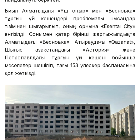
Биыл Алматыдағы «Үш Қоңыр» мен «Весновка»
тұрғын үй кешендері проблемалы нысандар
тізімінен шығарылып, оның орнына «Esentai City»
енгізілді. Сонымен қатар бірінші жартыжылдықта
Алматыдағы «Весновка», Атыраудағы «Qazanat»,
Шығыс Қазақстандағы «Астория» және
Петропавлдағы тұрғын үй кешені бойынша
мәселелер шешіліп, тағы 153 үлескер баспанасына
қол жеткізді.