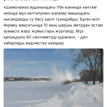
«Шемонаиха ауданындағы Үбе өзенінде көктем
кезінде мұз кептелуінен жағалау маңындағы
нысандарды су басу қаупі туындайды. Бұған жол
бермеу мақсатында 10 мың шаршы метрден астам
аумақта жару жұмыстары жүргізілді. Мұз
қалыңдығы 80 сантиметрді құраған», - деп
хабарлады ведомство өкілдері.