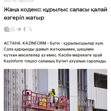
09:01, 09 Тамыз 2026
Жаңа кодекс: құрылыс саласы қалай
өзгеріп жатыр
АСТАНА. KAZINFORM – Бүгін - құрылысшылар күні.
Сала қарқынды дамып жатқанымен, шешімін
күткен мәселелер аз емес. Кәсіби мерекеге орай
Kazinform тілшісі саланың бүгінгі ахуалын саралады.