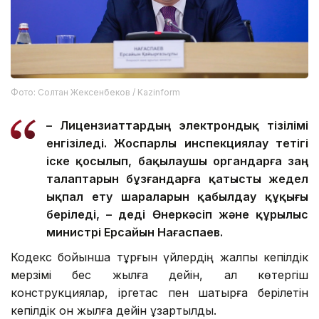
Фото: Солтан Жексенбеков / Kazinform
– Лицензиаттардың электрондық тізілімі
енгізіледі. Жоспарлы инспекциялау тетігі
іске қосылып, бақылаушы органдарға заң
талаптарын бұзғандарға қатысты жедел
ықпал ету шараларын қабылдау құқығы
беріледі, – деді Өнеркәсіп және құрылыс
министрі Ерсайын Нағаспаев.
Кодекс бойынша тұрғын үйлердің жалпы кепілдік
мерзімі бес жылға дейін, ал көтергіш
конструкциялар, іргетас пен шатырға берілетін
кепілдік он жылға дейін ұзартылды.