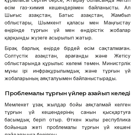
құрылысы серпін берсе, Атырау облысында негізгі
өсім газ-химия кешендерімен байланысты. Ал
Шығыс Қазақстан, Батыс Қазақстан, Жамбыл
облыстары, Шымкент қаласы мен Маңғыстау
өңірінде тұрғын үй мен өндірістік жобалар
қарқынды жүзеге асырылып жатыр.
Бірақ барлық өңірде бірдей өсім сақталмаған.
Солтүстік Қазақстан, Қарағанды және Жетісу
облыстарында құрылыс көлемі төмен. Министрлік
мұны ірі инфрақұрылымдық және тұрғын үй
жобаларының аяқталуымен байланыстырады.
Проблемалы тұрғын үйлер азайып келеді
Мемлекет ұзақ жылдар бойы аяқталмай келген
тұрғын үй кешендерінің санын қысқартуға
басымдық беріп отыр. Өткен жылы республика
бойынша жеті проблемалы тұрғын үй кешені
пайдалануға берілген.