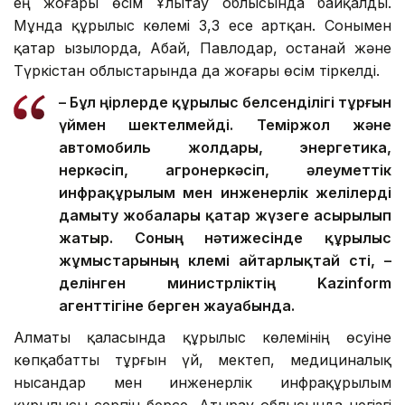
ең жоғары өсім Ұлытау облысында байқалды.
Мұнда құрылыс көлемі 3,3 есе артқан. Сонымен
қатар Қызылорда, Абай, Павлодар, Қостанай және
Түркістан облыстарында да жоғары өсім тіркелді.
– Бұл өңірлерде құрылыс белсенділігі тұрғын
үймен шектелмейді. Теміржол және
автомобиль жолдары, энергетика,
өнеркәсіп, агроөнеркәсіп, әлеуметтік
инфрақұрылым мен инженерлік желілерді
дамыту жобалары қатар жүзеге асырылып
жатыр. Соның нәтижесінде құрылыс
жұмыстарының көлемі айтарлықтай өсті, –
делінген министрліктің Kazinform
агенттігіне берген жауабында.
Алматы қаласында құрылыс көлемінің өсуіне
көпқабатты тұрғын үй, мектеп, медициналық
нысандар мен инженерлік инфрақұрылым