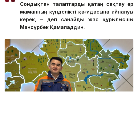
Сондықтан талаптар
ды
қатаң сақтау әр
маманның күнделікті қағидасына айналуы
керек, – де
п санайды
жас құрылысшы
Мансұрбек Қамалад
д
ин.
Фото: Мансұрбек Қамаладдиннің жеке мұрағатынан