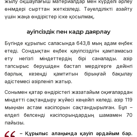
жылу оқшаулағыш материалдар мен күрделі әрлеу
өнімдері сырттан жеткізіледі. Тәуелділікті азайту
үшін жаңа өндірістер іске қосылмақ.
Қауіпсіздік пен кадр даярлау
Бүгінде құрылыс саласында 643,8 мың адам еңбек
етеді. Сондықтан еңбек қауіпсіздігін қамтамасыз
ету негізгі міндеттердің бірі саналады. Қазір
тапсырыс берушіден бастап мердігерге дейінгі
барлық кезеңді қамтитын бірыңғай бақылау
әдістемесі әзірленіп жатыр.
Сонымен қатар өндірістегі жазатайым оқиғалардан
міндетті сақтандыру жүйесі кеңейіп келеді. Қазір 119
мыңнан астам кәсіпорын сақтандырылған. Бұл –
елдегі белсенді кәсіпорындардың шамамен 70
пайызы.
– Құрылыс алаңында қауіп әрдайым бар.