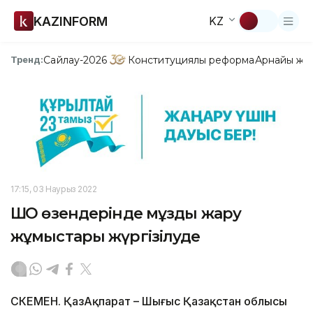
KAZINFORM
KZ
Сайлау-2026
Конституциялық реформа
Арнайы жо
Тренд:
17:15, 03 Наурыз 2022
ШҚО өзендерінде мұзды жару
жұмыстары жүргізілуде
ӨСКЕМЕН. ҚазАқпарат – Шығыс Қазақстан облысы