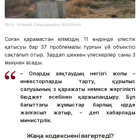
Фото: Алтынай Сағындықова / Kazinform
Соған қарамастан еліміздің 11 өңірінде үлестік
қатысуы бар 37 проблемалы тұрғын үй объектісі
сақталып отыр. Зардап шеккен үлескерлер саны 3
мыңнан асады.
– О
ларды
аяқтаудың негізгі жолы –
инвесторларды тарту, құрылыс
салушының өз қаражаты немесе жергілікті
бюджет есебінен қаржыландыру. Бұл
бағыттағы жұмыстар барлық өңірде
жалғасып жатыр, – деп хабарлады
министрлік.
Жаңа кодекс
нені өзгертеді?