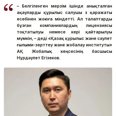
– Белгіленген мерзім ішінде анықталған
ақауларды құрылыс салушы өз қаражаты
есебінен жоюға міндетті. Ал талаптарды
бұзған компаниялардың лицензиясы
тоқтатылуы немесе кері қайтарылуы
мүмкін, – деді «Қазақ құрылыс және сәулет
ғылыми-зерттеу және жобалау институты»
АҚ Жобалық кеңсесінің басшысы
Нұрдәулет Егізеков.