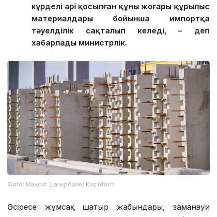
күрделі әрі қосылған құны жоғары құрылыс
материалдары бойынша импортқа
тәуелділік сақталып келеді, – деп
хабарлады министрлік.
Фото: Мақсат Шағырбаев/ Kazinform
Әсіресе жұмсақ шатыр жабындары, заманауи