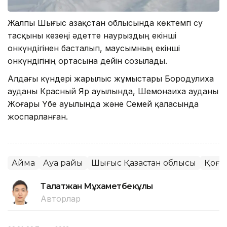
Жалпы Шығыс Қазақстан облысында көктемгі су
тасқыны кезеңі әдетте наурыздың екінші
онкүндігінен басталып, маусымның екінші
онкүндігінің ортасына дейін созылады.
Алдағы күндері жарылыс жұмыстары Бородулиха
ауданы Красный Яр ауылында, Шемонаиха ауданы
Жоғары Үбе ауылында және Семей қаласында
жоспарланған.
Аймақ
Ауа райы
Шығыс Қазақстан облысы
Қоға
Талғатжан Мұхаметбекұлы
Авторлар