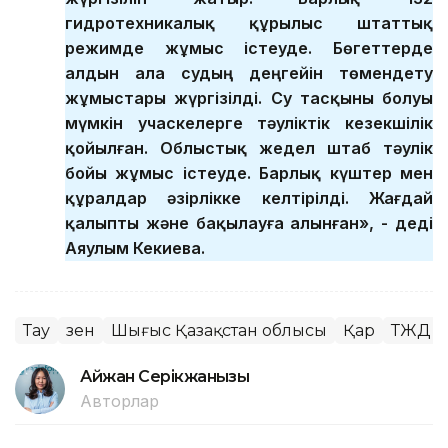
гидротехникалық құрылыс штаттық
режимде жұмыс істеуде. Бөгеттерде
алдын ала судың деңгейін төмендету
жұмыстары жүргізілді. Су тасқыны болуы
мүмкін учаскелерге тәуліктік кезекшілік
қойылған. Облыстық жедел штаб тәулік
бойы жұмыс істеуде. Барлық күштер мен
құралдар әзірлікке келтірілді. Жағдай
қалыпты және бақылауға алынған», - деді
Аяулым Кекиева.
Тау
Өзен
Шығыс Қазақстан облысы
Қар
ТЖД
Айжан Серікжанқызы
Авторлар