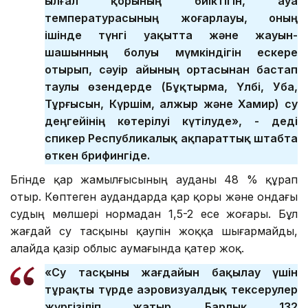
ылғал қорының биіктігін, ауа
температурасының жоғарлауы, оның
ішінде түнгі уақытта және жауын-
шашынның болуы мүмкіндігін ескере
отырып, сәуір айының ортасынан бастап
таулы өзендерде (Бұқтырма, Үлбі, Уба,
Тұрғысын, Күршім, Қалжыр және Хамир) су
деңгейінің көтерілуі күтілуде», - деді
спикер Республикалық ақпараттық штабта
өткен брифингіде.
Бүгінде қар жамылғысының ауданы 48 % құрап
отыр. Көптеген аудандарда қар қоры және ондағы
судың мөлшері нормадан 1,5-2 есе жоғары. Бұл
жағдай су тасқыны қаупін жоққа шығармайды,
алайда қазір облыс аумағында қатер жоқ.
«Су тасқыны жағдайын бақылау үшін
тұрақты түрде аэровизуалдық тексерулер
жүргізіліп жатыр. Барлық 132