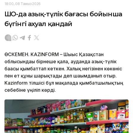
18:00, 08 Тамыз 2026
ШҚО-да азық-түлік бағасы бойынша
бүгінгі ахуал қандай
ӨСКЕМЕН. KAZINFORM – Шығыс Қазақстан
облысындағы бірнеше қала, ауданда азық-түлік
бағасы қымбаттап кеткен. Халық негізінен көкөніс
пен ет құны шарықтады деп шағымданып отыр.
Kazinform тілшісі бұл мақалада қымбатшылықтың
себебіне үңіліп көрді.