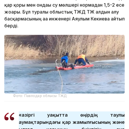
қар қоры мен ондағы су мөлшері нормадан 1,5-2 есе
жоғары. Бұл туралы облыстық ТЖД ТЖ алдын алу
басқармасының аға инженері Аяулым Кекиева айтып
берді.
Фото: Павлодар облысы ТЖД
«Қазіргі уақытта өңірдің таулы
аумақтарындағы қар жамылғысының және