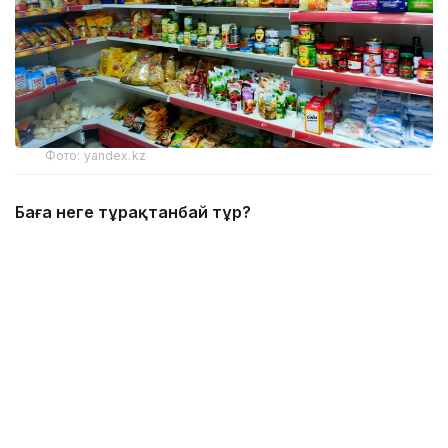
Фото: yandex.kz
Баға неге тұрақтанбай тұр?
Соңғы жылдары Алтай, Үлкен Нарын
аудандарының тұрғындары көкөніс бағасының
қымбаттағанын айтып келеді. Туристер ағылатын
Риддер қаласында да осындай жағдай.
– Базардан көбінесе ет өнімдерін аламын.
Балаларым балықты да жақсы көреді.
Бірақ сөрелердегі бағаға қарап, кейде
қалтамыз көтермей қалатынын сеземіз.