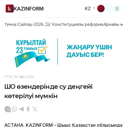
KAZINFORM
KZ
Сайлау-2026
Конституциялық реформа
Арнайы жо
Тренд:
17:10, 16 Сәуір 2024
ШҚО өзендерінде су деңгейі
көтерілуі мүмкін
АСТАНА. KAZINFORM – Шығыс Қазақстан облысында