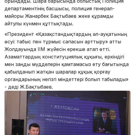
орындады. Шара барысында облыстық Полиция
департаментінің басшысы, полиция генерал-
майоры Жанарбек Бақтыбаев жеке құрамды
айтулы күнмен құттықтады.
«Президент «Қазақстандықтардың әл-ауқатының
өсуі: табыс пен тұрмыс сапасын арттыру» атты
Жолдауында ІІМ жүйесін ерекше атап өтті.
Азаматтардың конституциялық құқығы, еркіндігі
мен заңды мүдделерін қамтамасыз ету бағытында
қабылданып жатқан шаралар құқық қорғау
органдарының негізгі міндеттері болып табылады»
- деді Ж.Бақтыбаев.