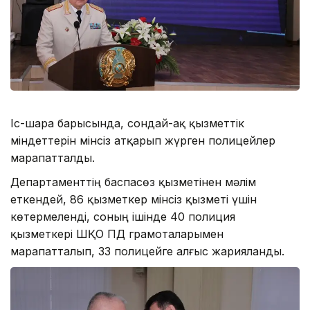
Іс-шара барысында, сондай-ақ қызметтік
міндеттерін мінсіз атқарып жүрген полицейлер
марапатталды.
Департаменттің баспасөз қызметінен мәлім
еткендей, 86 қызметкер мінсіз қызметі үшін
көтермеленді, соның ішінде 40 полиция
қызметкері ШҚО ПД грамоталарымен
марапатталып, 33 полицейге алғыс жарияланды.