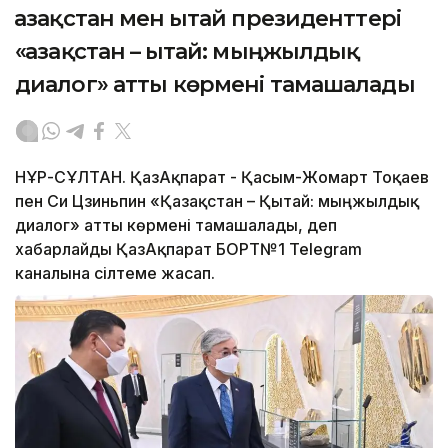
Қазақстан мен Қытай президенттері
«Қазақстан – Қытай: мыңжылдық
диалог» атты көрмені тамашалады
НҰР-СҰЛТАН. ҚазАқпарат - Қасым-Жомарт Тоқаев
пен Си Цзиньпин «Қазақстан – Қытай: мыңжылдық
диалог» атты көрмені тамашалады, деп
хабарлайды ҚазАқпарат БОРТ№1 Telegram
каналына сілтеме жасап.