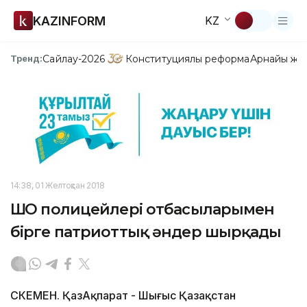
KAZINFORM
KZ
Сайлау-2026
Конституциялық реформа
Арнайы жо
Тренд:
14:38, 01 Желтоқсан 2018
ШҚО полицейлері отбасыларымен
бірге патриоттық әндер шырқады
ӨСКЕМЕН. ҚазАқпарат - Шығыс Қазақстан