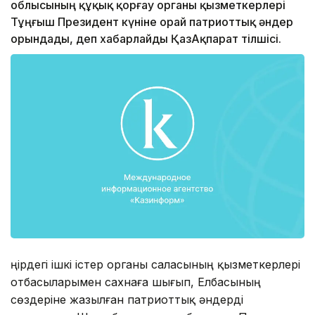
облысының құқық қорғау органы қызметкерлері
Тұңғыш Президент күніне орай патриоттық әндер
орындады, деп хабарлайды ҚазАқпарат тілшісі.
Өңірдегі ішкі істер органы саласының қызметкерлері
отбасыларымен сахнаға шығып, Елбасының
сөздеріне жазылған патриоттық әндерді