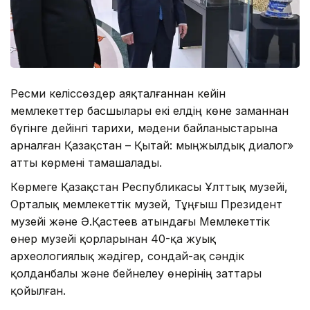
Ресми келіссөздер аяқталғаннан кейін
мемлекеттер басшылары екі елдің көне заманнан
бүгінге дейінгі тарихи, мәдени байланыстарына
арналған Қазақстан – Қытай: мыңжылдық диалог»
атты көрмені тамашалады.
Көрмеге Қазақстан Республикасы Ұлттық музейі,
Орталық мемлекеттік музей, Тұңғыш Президент
музейі және Ә.Қастеев атындағы Мемлекеттік
өнер музейі қорларынан 40-қа жуық
археологиялық жәдігер, сондай-ақ сәндік
қолданбалы және бейнелеу өнерінің заттары
қойылған.