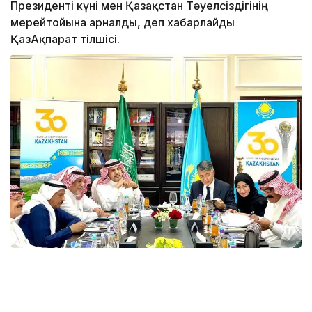
Президенті күні мен Қазақстан Тәуелсіздігінің
мерейтойына арналды, деп хабарлайды
ҚазАқпарат тілшісі.
Іс-шара барысында Сауд Арабиясы Корольдігідегі
Қазақстан Елшісі Берік Арын Тәуелсіздік жылдары
ішіндегі Қазақстанның негізгі жетістіктері,