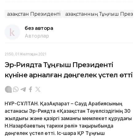
Қазақстан Президенті
Қазақстанның Тұңғыш Презид
без автора
Авторлар
21:50, 01 Желтоқсан 2021
Эр-Риядта Тұңғыш Президенті
күніне арналған дөңгелек үстел өтті
НҰР-СҰЛТАН. ҚазАқпарат – Сауд Арабиясының
астанасы Эр-Риядта «Қазақстан Тәуелсіздігінің 30
жылдығы және қазіргі заманғы мемлекет құрудағы
Н.Назарбаевтың тарихи рөлі» тақырыбында
дөңгелек үстел өтті. Іс-шара ҚР Тұңғыш