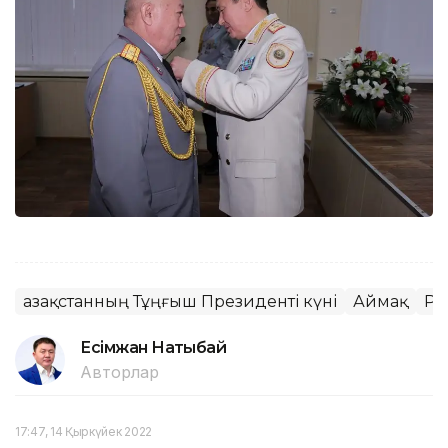
Қазақстанның Тұңғыш Президенті күні
Аймақ
ҚР
Есімжан Нақтыбай
Авторлар
17:47, 14 Қыркүйек 2022