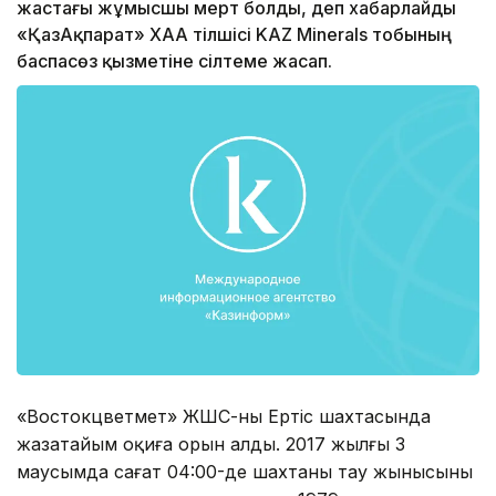
жастағы жұмысшы мерт болды, деп хабарлайды
«ҚазАқпарат» ХАА тілшісі KAZ Minerals тобының
баспасөз қызметіне сілтеме жасап.
«Востокцветмет» ЖШС-ның Ертіс шахтасында
жазатайым оқиға орын алды. 2017 жылғы 3
маусымда сағат 04:00-де шахтаның тау жынысының