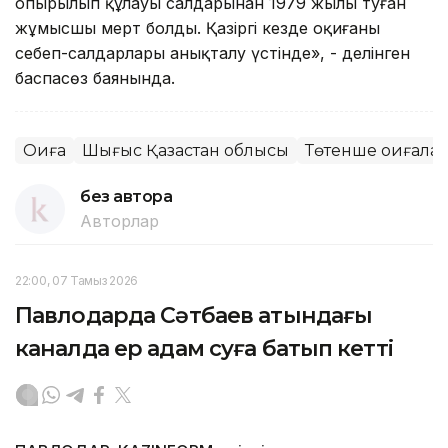
опырылып құлауы салдарынан 1979 жылы туған
жұмысшы мерт болды. Қазіргі кезде оқиғаның
себеп-салдарлары анықталу үстінде», - делінген
баспасөз баянында.
Оқиға
Шығыс Қазақстан облысы
Төтенше оқиғалар
без автора
Авторлар
22:00, 07 Тамыз 2026
Павлодарда Сәтбаев атындағы
каналда ер адам суға батып кетті