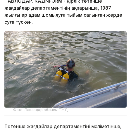
ПАВЛОДАР. KAZINFORM - Өңірлік төтенше
жағдайлар департаментінің ақпарынша, 1987
жылғы ер адам шомылуға тыйым салынған жерде
суға түскен.
Фото: Павлодар облысы ТЖД
Төтенше жағдайлар департаментінің мәліметінше,