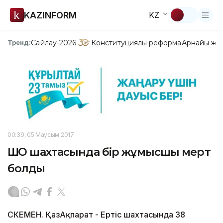
KAZINFORM
KZ
Сайлау-2026
Конституциялық реформа
Арнайы жо
Тренд:
00:39, 05 Маусым 2017
ШҚО шахтасында бір жұмысшы мерт
болды
ӨСКЕМЕН. ҚазАқпарат - Ертіс шахтасында 38