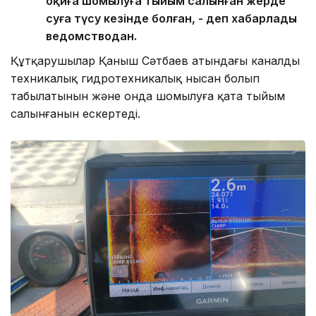
оқиға шомылуға тыйым салынған жерде
суға түсу кезінде болған, - деп хабарлады
ведомстводан.
Құтқарушылар Қаныш Сәтбаев атындағы каналдың
техникалық гидротехникалық нысан болып
табылатынын және онда шомылуға қатаң тыйым
салынғанын ескертеді.