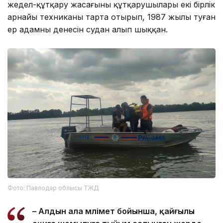
жедел-құтқару жасағының құтқарушылары екі бірлік
арнайы техниканы тарта отырып, 1987 жылы туған
ер адамның денесін судан алып шыққан.
Фото: Павлодар облысы ТЖД
– Алдын ала мәлімет бойынша, қайғылы