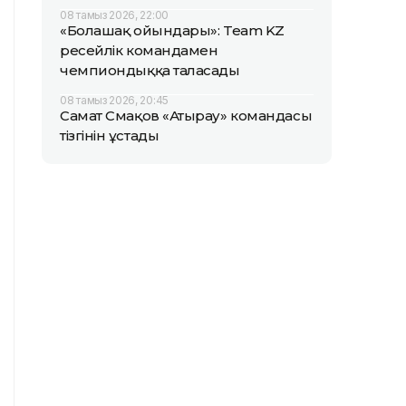
08 тамыз 2026, 22:00
«Болашақ ойындары»: Team KZ
ресейлік командамен
чемпиондыққа таласады
08 тамыз 2026, 20:45
Самат Смақов «Атырау» командасы
тізгінін ұстады