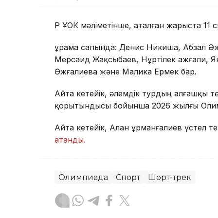
ҚР ҰОК мәліметінше, аталған жарыста 11
Құрама сапында: Денис Никиша, Абзал Әж
Мерсаид Жақсыбаев, Нұртілек Қажғали, Я
Әжғалиева және Малика Ермек бар.
Айта кетейік, әлемдік турдың алғашқы төр
қорытындысы бойынша 2026 жылғы Олимп
Айта кетейік, Алан Құрманғалиев үстел т
атанды.
Олимпиада
Спорт
Шорт-трек