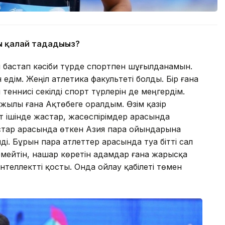
ы қалай таңдадыңыз?
н бастап кәсіби түрде спортпен шұғылданамын.
едім. Жеңіл атлетика факультеті болды. Бір ғана
 теннисі секілді спорт түрлерін де меңгердім.
жылы ғана Ақтөбеге оралдым. Өзім қазір
т ішінде жастар, жасөспірімдер арасында
стар арасында өткен Азия пара ойындарына
і. Бұрын пара атлеттер арасында туа бітті сал
рмейтін, нашар көретін адамдар ғана жарысқа
нтеллектті қосты. Онда ойлау қабілеті төмен