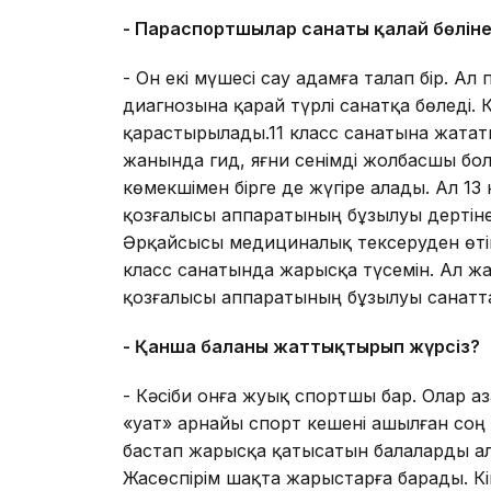
- Параспортшылар санаты қалай бөліне
- Он екі мүшесі сау адамға талап бір. Ал
диагнозына қарай түрлі санатқа бөледі. К
қарастырылады.11 класс санатына жатат
жанында гид, яғни сенімді жолбасшы бол
көмекшімен бірге де жүгіре алады. Ал 13
қозғалысы аппаратының бұзылуы дертіне
Әрқайсысы медициналық тексеруден өтіп
класс санатында жарысқа түсемін. Ал жа
қозғалысы аппаратының бұзылуы санат
- Қанша баланы жаттықтырып жүрсіз?
- Кәсіби онға жуық спортшы бар. Олар Қ
«Қуат» арнайы спорт кешені ашылған соң 
бастап жарысқа қатысатын балаларды ал
Жасөспірім шақта жарыстарға барады. Кі