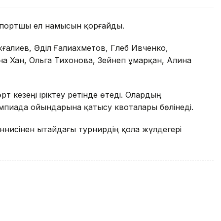
 спортшы ел намысын қорғайды.
ғалиев, Әділ Ғалиахметов, Глеб Ивченко,
на Хан, Ольга Тихонова, Зейнеп Құмарқан, Алина
т кезеңі іріктеу ретінде өтеді. Олардың
иада ойындарына қатысу квоталары бөлінеді.
еннисінен Қытайдағы турнирдің қола жүлдегері