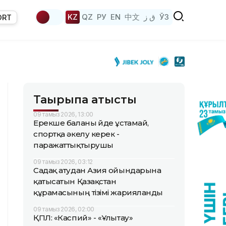
KZ
QZ
РУ
EN
中文
ق ز
ЎЗ
ORT
Тақырыпқа қатысты
09 тамыз 2026, 13:00
Ерекше баланы үйде ұстамай,
спортқа әкелу керек -
паражаттықтырушы
09 тамыз 2026, 03:12
Садақ атудан Азия ойындарына
қатысатын Қазақстан
құрамасының тізімі жарияланды
09 тамыз 2026, 02:00
ҚПЛ: «Каспий» - «Ұлытау»