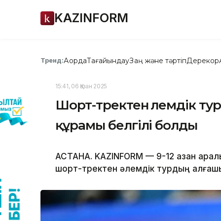
KAZINFORM
Ақорда
Тағайындау
Заң және тәртіп
Дерекқор
Тренд:
15:41, 06 Қазан 2025
Шорт-тректен әлемдік тур
құрамы белгілі болды
АСТАНА. KAZINFORM — 9-12 қазан ара
шорт-тректен әлемдік турдың алғашқы 