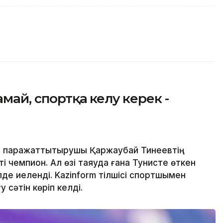
ай, спортқа әкелу керек -
і паражаттықтырушы Қаржаубай Тинеевтің
ті чемпион. Ал өзі таяуда ғана Тунисте өткен
лде иеленді. Kazinform тілшісі спортшымен
 сәтін көріп келді.