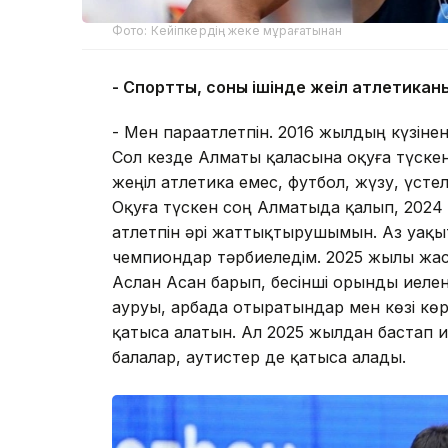
Фото: Кейіпкердің жеке мұрағатынан
- Спортты, соның ішінде жеңіл атлетикан
- Мен параатлетпін. 2016 жылдың күзіне
Сол кезде Алматы қаласына оқуға түскен 
жеңіл атлетика емес, футбол, жүзу, үстел
Оқуға түскен соң Алматыда қалып, 2024 
атлетпін әрі жаттықтырушымын. Аз уақы
чемпиондар тәрбиеледім. 2025 жылы жа
Аслан Асан барып, бесінші орынды иеленд
ауруы, арбада отыратындар мен көзі кө
қатыса алатын. Ал 2025 жылдан бастап и
балалар, аутистер де қатыса алады.