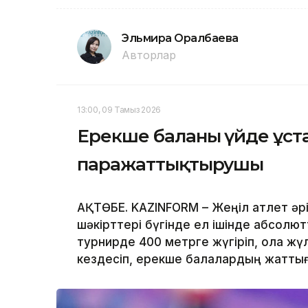
Эльмира Оралбаева
Авторлар
13:00, 09 Тамыз 2026
Ерекше баланы үйде ұстам
паражаттықтырушы
АҚТӨБЕ. KAZINFORM – Жеңіл атлет әр
шәкірттері бүгінде ел ішінде абсолют
турнирде 400 метрге жүгіріп, қола жү
кездесіп, ерекше балалардың жаттығу