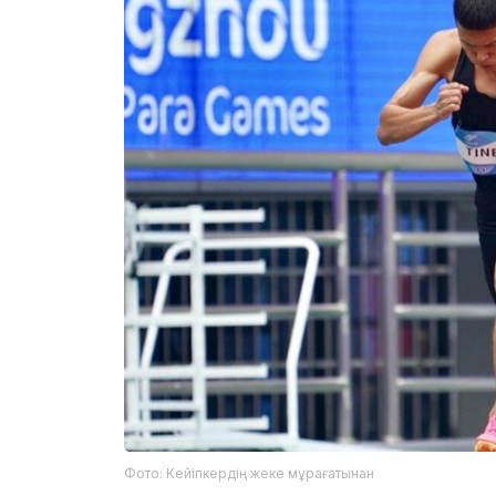
Фото: Кейіпкердің жеке мұрағатынан