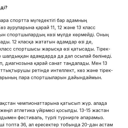
ді?
 пара спортта мүгедектігі бар адамның
өз ауруларына қарай 11, 12 және 13 класс
ын спортшылардың көзі мүлде көрмейді. Оның
ады. 12 класқа жататын адамдар өзі де,
 класс спортшысы жарысқа өзі қатысады. Тірек-
 шалдыққан адамдарда да дәл осылай бөлінеді.
, диагнозына қарай санат таңдалады. Мен 13
ттықтырушы ретінде интеллект, көз және тірек-
тарының пара спортшыларын дайындаймын.
азақстан чемпионаттарына қатысып жүр. Қалада
жеңіл атлетика үйірмесі қосылды. 13-15 жастан
дымен фестиваль, түрлі турнирге апарамыз.
ші топта 36, ал ересектер тобында 20-дан астам