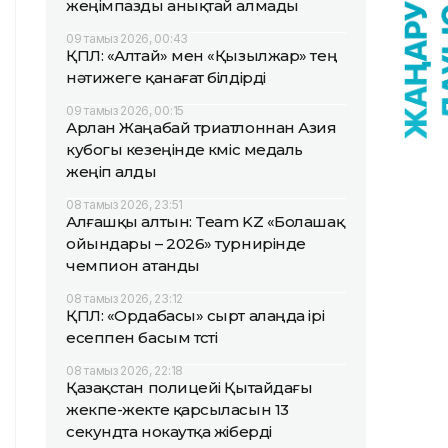
жеңімпазды анықтай алмады
09 тамыз 2026, 00:43
ҚПЛ: «Алтай» мен «Қызылжар» тең
нәтижеге қанағат білдірді
09 тамыз 2026, 00:15
Арлан Жаңабай триатлоннан Азия
кубогы кезеңінде күміс медаль
жеңіп алды
08 тамыз 2026, 23:51
Алғашқы алтын: Team KZ «Болашақ
ойындары – 2026» турнирінде
чемпион атанды
08 тамыз 2026, 23:12
ҚПЛ: «Ордабасы» сырт алаңда ірі
есеппен басым түсті
08 тамыз 2026, 22:18
Қазақстан полицейі Қытайдағы
жекпе-жекте қарсыласын 13
секундта нокаутқа жіберді