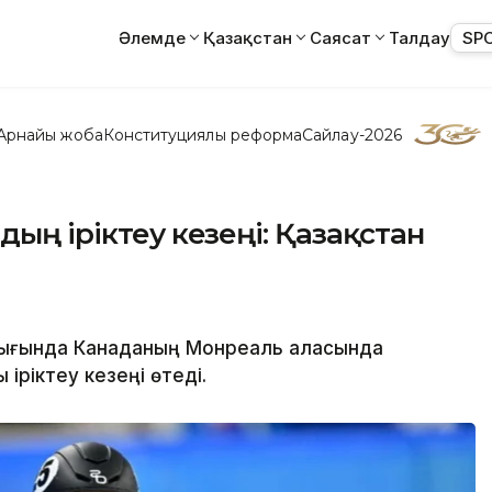
Әлемде
Қазақстан
Саясат
Талдау
SP
Арнайы жоба
Конституциялық реформа
Сайлау-2026
дың іріктеу кезеңі: Қазақстан
лығында Канаданың Монреаль қаласында
іріктеу кезеңі өтеді.