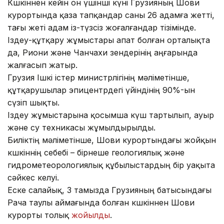
Көшкіннен кейін он үшінші күні Грузияның Шови
курортында қаза тапқандар саны 26 адамға жетті,
тағы жеті адам із-түзсіз жоғалғандар тізімінде.
Іздеу-құтқару жұмыстары апат болған орталықта
да, Риони және Чанчахи өзендерінің аңғарында
жалғасып жатыр.
Грузия Ішкі істер министрлігінің мәліметінше,
құтқарушылар эпицентрдегі үйіндінің 90%-ын
сүзіп шықты.
Іздеу жұмыстарына қосымша күш тартылып, ауыр
және су техникасы жұмылдырылды.
Биліктің мәліметінше, Шови курортындағы жойқын
көшкіннің себебі – бірнеше геологиялық және
гидрометеорологиялық құбылыстардың бір уақыта
сәйкес келуі.
Еске салайық, 3 тамызда Грузияның батысындағы
Рача таулы аймағында болған көшкіннен Шови
курорты толық
жойылды
.