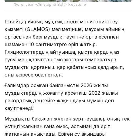
Фото: Jean-Christophe Bott - Keystone
Швейцарияның мұздықтарды мониторингтеу
қызметі (GLAMOS) мәліметінше, маусым айының
ортасынан бері мұздық тәулігіне орта есеппен
шамамен 10 сантиметрге еріп жатыр.
Гляциологтардың айтуынша, қыста қардың аз
түсуі мен қалыптан тыс жоғары температура
мұздықты қорғаныш қар қабатынсыз қалдырып,
оны әсіресе осал еткен.
Ғалымдар осыған байланысты 2026 жылы
мұздықтардың жоғалту көрсеткіші 2022 жылғы
рекордтық деңгейге жақындауы мүмкін деп
қауіптенеді.
Мұздықты бақылап жүрген зерттеушілер оның тек
үстіңгі жағынан ғана емес, астынан да еріп
жатқанын анықтады. Еріген су ағындары