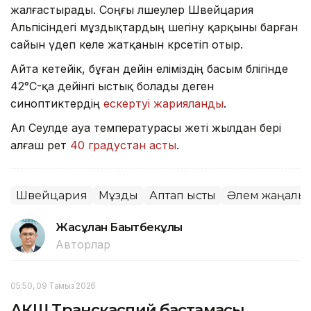
жалғастырады. Соңғы өлшеулер Швейцария
Альпісіндегі мұздықтардың шегіну қарқыны барған
сайын үдеп келе жатқанын көрсетіп отыр.
Айта кетейік, бұған дейін еліміздің басым бөлігінде
42°C-қа дейінгі ыстық болады деген
синоптиктердің
ескертуі жарияланды
.
Ал Сеулде ауа температурасы жеті жылдан бері
алғаш рет
40 градустан асты
.
Швейцария
Мұздық
Аптап ыстық
Әлем жаңалық
Жасұлан Бақытбекұлы
Авторлар
05:50, 09 Тамыз 2026
АҚШ Транскаспий бастамасы