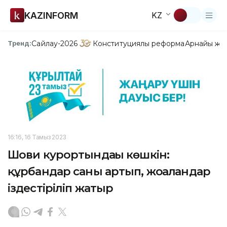
KAZINFORM
KZ
Сайлау-2026
Конституциялық реформа
Арнайы жо
Тренд:
16:16, 16 Тамыз 2023
Шови курортындағы көшкін:
құрбандар саны артып, жоғалғандар
іздестіріліп жатыр