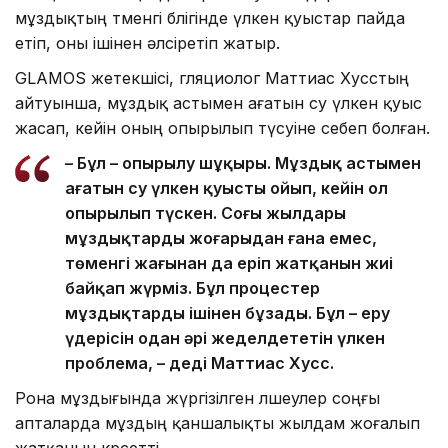
мұздықтың төменгі бөлігінде үлкен қуыстар пайда
етіп, оны ішінен әлсіретіп жатыр.
GLAMOS жетекшісі, гляциолог Маттиас Хусстың
айтуынша, мұздық астымен ағатын су үлкен қуыс
жасап, кейін оның опырылып түсуіне себеп болған.
– Бұл – опырылу шұңқыры. Мұздық астымен
ағатын су үлкен қуысты ойып, кейін ол
опырылып түскен. Соңғы жылдары
мұздықтардың жоғарыдан ғана емес,
төменгі жағынан да еріп жатқанын жиі
байқап жүрміз. Бұл процестер
мұздықтарды ішінен бұзады. Бұл – еру
үдерісін одан әрі жеделдететін үлкен
проблема, – деді Маттиас Хусс.
Рона мұздығында жүргізілген өлшеулер соңғы
апталарда мұздың қаншалықты жылдам жоғалып