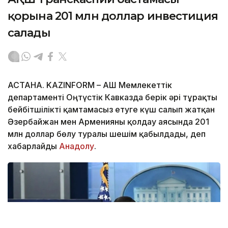
қорына 201 млн доллар инвестиция
салады
АСТАНА. KAZINFORM – АҚШ Мемлекеттік
департаменті Оңтүстік Кавказда берік әрі тұрақты
бейбітшілікті қамтамасыз етуге күш салып жатқан
Әзербайжан мен Арменияны қолдау аясында 201
млн доллар бөлу туралы шешім қабылдады, деп
хабарлайды
Анадолу
.