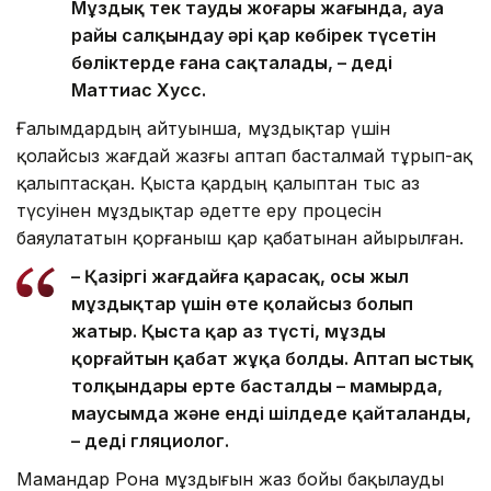
Мұздық тек таудың жоғары жағында, ауа
райы салқындау әрі қар көбірек түсетін
бөліктерде ғана сақталады, – деді
Маттиас Хусс.
Ғалымдардың айтуынша, мұздықтар үшін
қолайсыз жағдай жазғы аптап басталмай тұрып-ақ
қалыптасқан. Қыста қардың қалыптан тыс аз
түсуінен мұздықтар әдетте еру процесін
баяулататын қорғаныш қар қабатынан айырылған.
– Қазіргі жағдайға қарасақ, осы жыл
мұздықтар үшін өте қолайсыз болып
жатыр. Қыста қар аз түсті, мұзды
қорғайтын қабат жұқа болды. Аптап ыстық
толқындары ерте басталды – мамырда,
маусымда және енді шілдеде қайталанды,
– деді гляциолог.
Мамандар Рона мұздығын жаз бойы бақылауды