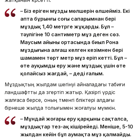
жатқанын көрсетті.
– Біз еріген мұздың мөлшерін өлшейміз. Екі
апта бұрынғы соңғы сапарымнан бері
мұздық 1,40 метрге жұқарды. Бұл –
тәулігіне 10 сантиметр мұз деген сөз.
Маусым айының ортасында биыл Рона
мұздығына алғаш келген кезімнен бері
шамамен төрт метр мұз еріп кетті. Бұл –
өте ауқымды еру және мұздық үшін өте
қолайсыз жағдай, – деді ғалым.
Мұздықтың жылдам шегінуі айналадағы табиғи
ландшафтты да өзгертіп жатыр. Қазіргі үрдіс
жалғаса берсе, оның төменгі бөліктері алдағы
бірнеше жылда толығымен жоғалуы мүмкін.
– Мұндай жоғары еру қарқыны сақталса,
мұздықтар тез-ақ кішірейеді. Меніңше, 5-10
жылдан кейін бұл аумақта мұз қалмайды.