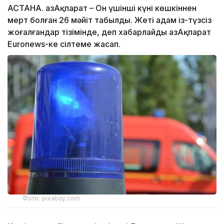
АСТАНА. ҚазАқпарат – Он үшінші күні көшкіннен
мерт болған 26 мәйіт табылды. Жеті адам із-түзсіз
жоғалғандар тізімінде, деп хабарлайды ҚазАқпарат
Euronews-ке сілтеме жасап.
Фото: pixabay.com