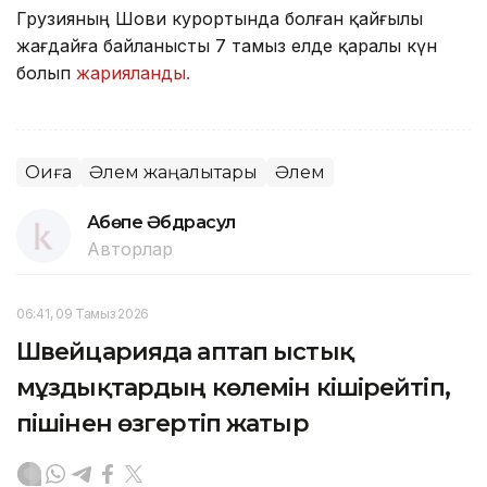
Грузияның Шови курортында болған қайғылы
жағдайға байланысты 7 тамыз елде қаралы күн
болып
жарияланды.
Оқиға
Әлем жаңалықтары
Әлем
Ақбөпе Әбдрасул
Авторлар
06:41, 09 Тамыз 2026
Швейцарияда аптап ыстық
мұздықтардың көлемін кішірейтіп,
пішінен өзгертіп жатыр