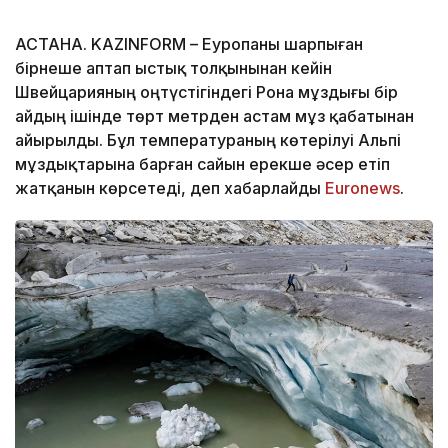
АСТАНА. KAZINFORM – Еуропаны шарпыған
бірнеше аптап ыстық толқынынан кейін
Швейцарияның оңтүстігіндегі Рона мұздығы бір
айдың ішінде төрт метрден астам мұз қабатынан
айырылды. Бұл температураның көтерілуі Альпі
мұздықтарына барған сайын ерекше әсер етіп
жатқанын көрсетеді, деп хабарлайды
Еuronews
.