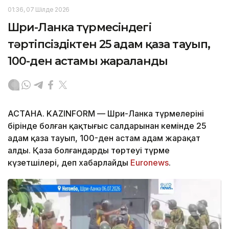
01:36, 07 Шілде 2026
Шри-Ланка түрмесіндегі
тәртіпсіздіктен 25 адам қаза тауып,
100-ден астамы жараланды
АСТАНА. KAZINFORM — Шри-Ланка түрмелерінің
бірінде болған қақтығыс салдарынан кемінде 25
адам қаза тауып, 100-ден астам адам жарақат
алды. Қаза болғандардың төртеуі түрме
күзетшілері, деп хабарлайды
Euronews
.