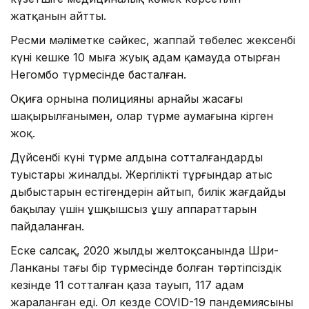
жатқанын айтты.
Ресми мәліметке сәйкес, жаппай төбелес жексенбі
күні кешке 10 мыңға жуық адам қамауда отырған
Негомбо түрмесінде басталған.
Оқиға орнына полицияның арнайы жасағы
шақырылғанымен, олар түрме аумағына кірген
жоқ.
Дүйсенбі күні түрме алдына сотталғандардың
туыстары жиналды. Жергілікті тұрғындар атыс
дыбыстарын естігендерін айтып, билік жағдайды
бақылау үшін ұшқышсыз ұшу аппараттарын
пайдаланған.
Еске салсақ, 2020 жылдың желтоқсанында Шри-
Ланканың тағы бір түрмесінде болған тәртіпсіздік
кезінде 11 сотталған қаза тауып, 117 адам
жараланған еді. Ол кезде COVID-19 пандемиясының