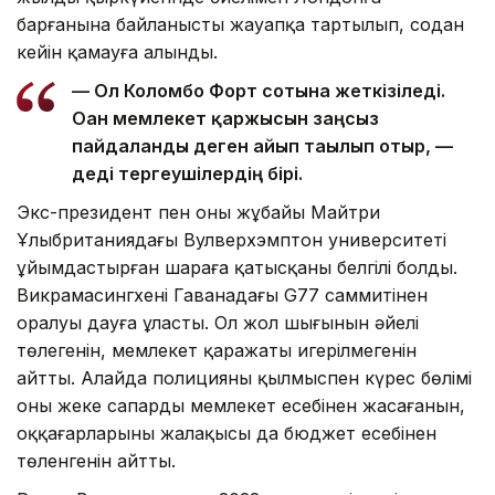
барғанына байланысты жауапқа тартылып, содан
кейін қамауға алынды.
— Ол Коломбо Форт сотына жеткізіледі.
Оған мемлекет қаржысын заңсыз
пайдаланды деген айып тағылып отыр, —
деді тергеушілердің бірі.
Экс-президент пен оның жұбайы Майтри
Ұлыбританиядағы Вулверхэмптон университеті
ұйымдастырған шараға қатысқаны белгілі болды.
Викрамасингхенің Гаванадағы G77 саммитінен
оралуы дауға ұласты. Ол жол шығынын әйелі
төлегенін, мемлекет қаражаты игерілмегенін
айтты. Алайда полицияның қылмыспен күрес бөлімі
оның жеке сапарды мемлекет есебінен жасағанын,
оққағарларының жалақысы да бюджет есебінен
төленгенін айтты.