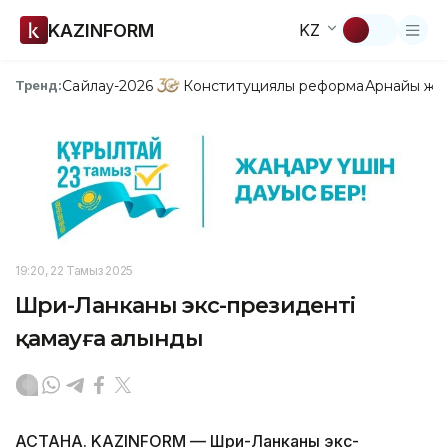
KAZINFORM
KZ
Сайлау-2026
Конституциялық реформа
Арнайы жо
Тренд:
19:20, 22 Тамыз 2025
Шри-Ланканың экс-президенті
қамауға алынды
АСТАНА. KAZINFORM — Шри-Ланканың экс-