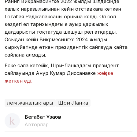
Ранил Викрамасингхе 2022 жылдың шілдесінде
халық наразылығынан кейін отставкаға кеткен
Готабая Раджапаксаның орнына келді. Ол сол
кездегі ел тарихындағы ең ауыр қаржылық
дағдарысты тоқтатуда шешуші рөл атқарды.
Осыдан кейін Викрмесингхе 2024 жылдың
қыркүйегінде өткен президенттік сайлауда қайта
сайлана алмады.
Еске сала кетейік, Шри-Ланкадағы президент
сайлауында Анур Кумар Диссанаяке
жеңіске
жеткен еді.
Әлем жаңалықтары
Шри-Ланка
Бегабат Ұзақов
Авторлар