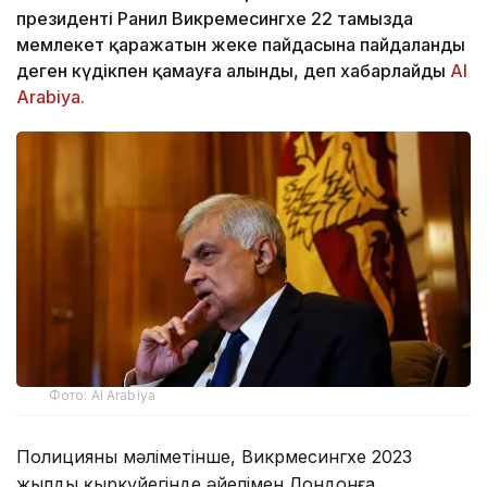
президенті Ранил Викремесингхе 22 тамызда
мемлекет қаражатын жеке пайдасына пайдаланды
деген күдікпен қамауға алынды, деп хабарлайды
Al
Arabiya.
Фото: Al Arabiya
Полицияның мәліметінше, Викрмесингхе 2023
жылдың қыркүйегінде әйелімен Лондонға