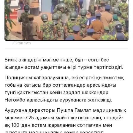
Euronews
Билік өкілдерінің мәліметінше, бұл – соңғы бес
жылдан астам уақыттағы ең ірі түрме тәртіпсіздігі.
Полицияның хабарлауынша, екі есірткі қылмыстық
тобына қатысы бар сотталғандар арасындағы
түнгі қақтығыстан кейін зардап шеккендер
Негомбо қаласындағы ауруханаға жеткізілді.
Аурухана директоры Пушпа Гамлат медициналық
мекемеге 25 адамның мәйіті жеткізілгенін, сондай-
ақ 100-ден астам жараланған сотталған мен
күзетшіге медициналық көмек көрсетіліп