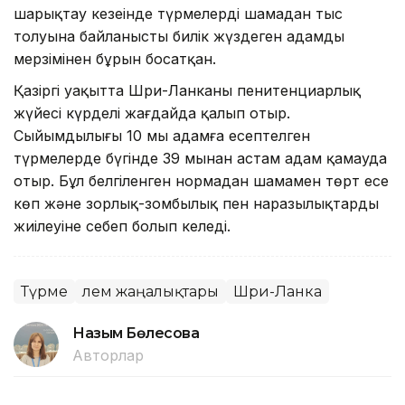
шарықтау кезеңінде түрмелердің шамадан тыс
толуына байланысты билік жүздеген адамды
мерзімінен бұрын босатқан.
Қазіргі уақытта Шри-Ланканың пенитенциарлық
жүйесі күрделі жағдайда қалып отыр.
Сыйымдылығы 10 мың адамға есептелген
түрмелерде бүгінде 39 мыңнан астам адам қамауда
отыр. Бұл белгіленген нормадан шамамен төрт есе
көп және зорлық-зомбылық пен наразылықтардың
жиілеуіне себеп болып келеді.
Түрме
Әлем жаңалықтары
Шри-Ланка
Назым Бөлесова
Авторлар