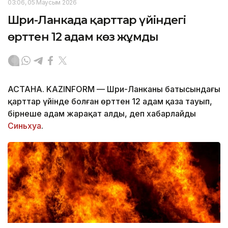
03:06, 05 Маусым 2026
Шри-Ланкада қарттар үйіндегі
өрттен 12 адам көз жұмды
АСТАНА. KAZINFORM — Шри-Ланканың батысындағы
қарттар үйінде болған өрттен 12 адам қаза тауып,
бірнеше адам жарақат алды, деп хабарлайды
Синьхуа
.