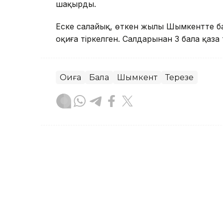
шақырды.
Еске салайық, өткен жылы Шымкентте б
оқиға тіркелген. Салдарынан 3 бала қаза 
Оқиға
Бала
Шымкент
Терезе
Сәбит Тастанбек
Авторлар
10:49, 05 Тамыз 2026
Тойдағы шулы видео: тіл