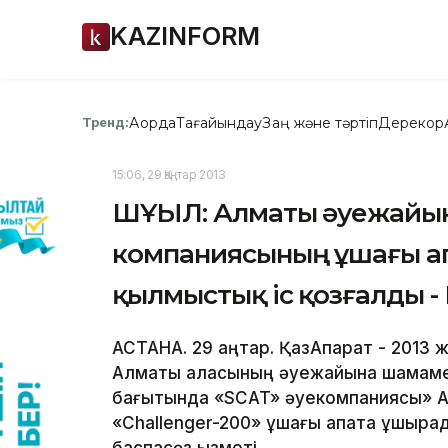
KAZINFORM
Ақорда
Тағайындау
Заң және тәртіп
Дерекқор
Тренд:
15:06, 29 Қаңтар 2013
ШҰҒЫЛ: Алматы әуежайын
компаниясының ұшағы а
қылмыстық іс қозғалды - 
АСТАНА. 29 қаңтар. ҚазАқпарат - 2013
Алматы қаласының әуежайына шамам
бағытында «SCAT» әуекомпаниясы» 
«Challenger-200» ұшағы апатқа ұшыр