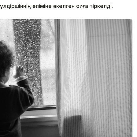
іршіннің өліміне әкелген оқиға тіркелді.