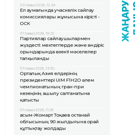
03 тамыз 2026, 12:34
Ел аумағында учаскелік сайлау
комиссиялары жұмысына кірісті -
ОСК
01 тамыз 2026, 19:22
Партиялар сайлаушылармен
жүздесті: мектептерде және өндіріс
орындарында өзекті мәселелер
талқыланды
01 тамыз 2026, 13:50
Орталық Азия елдерінің
президенттері UIM F1H2O әлем
чемпионатының гран-при
кезеңінің ашылу салтанатына
қатысты
01 тамыз 2026, 11:26
Қасым-Жомарт Тоқаев Қостанай
облысының 90 жылдығына орай
құттықтау жолдады