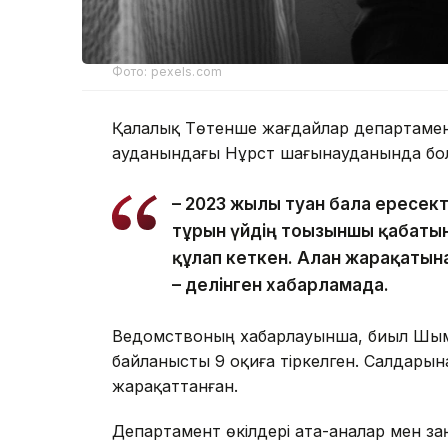
Фото: pexels.com
Қалалық Төтенше жағдайлар департаменті
ауданындағы Нұрсәт шағынауданында бол
– 2023 жылы туған бала ересек
тұрғын үйдің тоғызыншы қабаты
құлап кеткен. Алған жарақатын
– делінген хабарламада.
Ведомствоның хабарлауынша, биыл Шым
байланысты 9 оқиға тіркелген. Салдарына
жарақаттанған.
Департамент өкілдері ата-аналар мен з