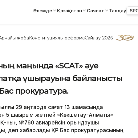
Әлемде
Қазақстан
Саясат
Талдау
SP
Арнайы жоба
Конституциялық реформа
Сайлау-2026
ың маңында «SCAT» әуе
патқа ұшырауына байланысты
Бас прокуратура.
 жылғы 29 қаңтарда сағат 13 шамасында
ен 5 шақырым жетпей «Көкшетау-Алматы»
АҚ-ның №760 авиарейсін орындаушы
ады, деп хабарлады ҚР Бас прокуратурасының