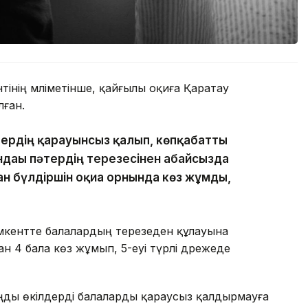
нің мәліметінше, қайғылы оқиға Қаратау
ған.
тердің қарауынсыз қалып, көпқабатты
ндағы пәтердің терезесінен абайсызда
ан бүлдіршін оқиға орнында көз жұмды,
кентте балалардың терезеден құлауына
н 4 бала көз жұмып, 5-еуі түрлі дәрежеде
аңды өкілдерді балаларды қараусыз қалдырмауға