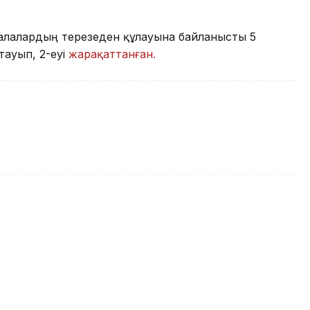
алалардың терезеден құлауына байланысты 5
тауып, 2-еуі
жарақаттанған.
ектің орнына «уағыз» айтқан