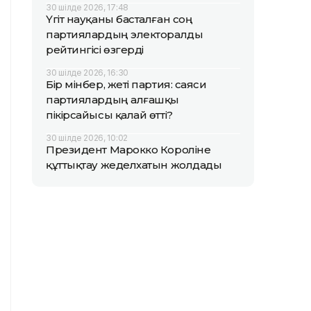
30 шілде 2026, 17:48
Үгіт науқаны басталған соң
партиялардың электоралды
рейтингісі өзгерді
30 шілде 2026, 16:30
Бір мінбер, жеті партия: саяси
партиялардың алғашқы
пікірсайысы қалай өтті?
30 шілде 2026, 10:02
Президент Марокко Короліне
құттықтау жеделхатын жолдады