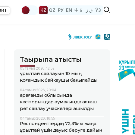
KZ
QZ
РУ
EN
中文
ق ز
ЎЗ
ORT
Тақырыпқа қатысты
05 тамыз 2026, 12:52
Құрылтай сайлауын 10 мың
қоғамдық байқаушы бақылайды
04 тамыз 2026, 20:04
Қарағанды облысында
кәсіпорындар аумағында алғаш
рет сайлау учаскелері ашылды
04 тамыз 2026, 16:55
Респонденттердің 72,3%-ы жаңа
Құрылтай үшін дауыс беруге дайын