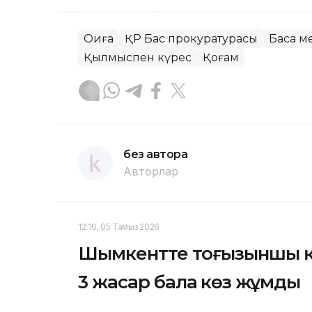
Оқиға
ҚР Бас прокуратурасы
Басқа 
Қылмыспен күрес
Қоғам
без автора
Авторлар
12:16, 05 Тамыз 2026
Шымкентте тоғызыншы қа
3 жасар бала көз жұмды