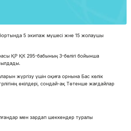
ң бортында 5 экипаж мүшесі және 15 жолаушы
расы ҚР ҚК 295-бабының 3-бөлігі бойынша
абылдады.
ларын жүргізу үшін оқиға орнына Бас көлік
рлігінің өкілдері, сондай-ақ Төтенше жағдайлар
олғандар мен зардап шеккендер туралы