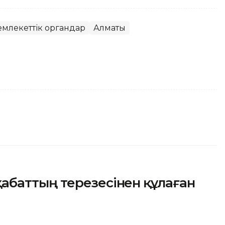
мемлекеттік органдар
Алматы
баттың терезесінен құлаған