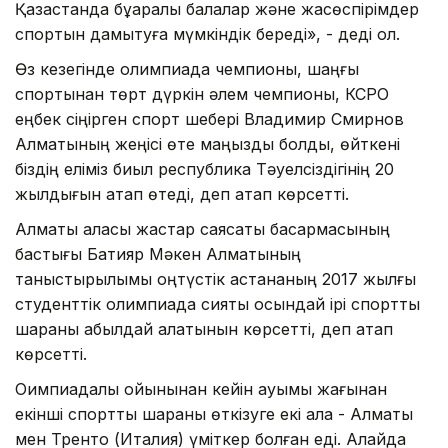
Қазақстанда бұқаралық балалар және жасөспірімдер
спортын дамытуға мүмкіндік береді», - деді ол.
Өз кезегінде олимпиада чемпионы, шаңғы
спортынан төрт дүркін әлем чемпионы, КСРО
еңбек сіңірген спорт шебері Владимир Смирнов
Алматының жеңісі өте маңызды болды, өйткені
біздің еліміз биыл республика Тәуелсіздігінің 20
жылдығын атап өтеді, деп атап көрсетті.
Алматы қаласы жастар саясаты басқармасының
бастығы Бақтияр Мәкен Алматының
таныстырылымы оңтүстік астананың 2017 жылғы
студенттік олимпиада сияқты осындай ірі спорттық
шараны қабылдай алатынын көрсетті, деп атап
көрсетті.
Оимпиадалық ойынынан кейін ауқымы жағынан
екінші спорттық шараны өткізуге екі қала - Алматы
мен Тренто (Италия) үміткер болған еді. Алайда