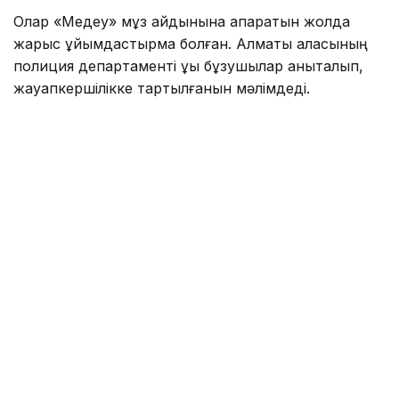
Олар «Медеу» мұз айдынына апаратын жолда
жарыс ұйымдастырмақ болған. Алматы қаласының
полиция департаменті құқық бұзушылар анықталып,
жауапкершілікке тартылғанын мәлімдеді.
— Тексеру нәтижесінде оқиғаға қатысқан
барлық азаматтың жеке басы жедел түрде
анықталды. Жол қозғалысы қағидаларын
бұзғаны үшін 4 азамат әкімшілік
жауапкершілікке тартылды. Барлық спорт
көліктері мамандандырылған айыппұл
тұрағына қойылды, — деп хабарлады
департаменттен.
Сонымен қатар Алматы полициясы ортақ
пайдалануға арналған автомобиль жолдарына
спорттық техниканың шығуына болмайтынын еске
салды.