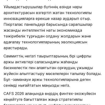
Ұйымдастырушылар бүгіннің өзінде нарық
архитектурасын өзгертіп жатқан технологиялық
инновацияларға ерекше назар аударып отыр.
Пікірталас панельдері барысында сарапшылар
жасанды интеллектіні нақты экономикада
тәжірибелік тұрғыдан қолдану жолдарын және
қадағалау технологияларының эволюциясын
қарастырады.
Саммиттің негізгі тақырыптарының бірі цифрлық
қаржы активтері саласындағы жаһандық
бәсекелестік пен алаяқтықтан қорғаудың ұжымдық
жүйесін қалыптастыру мәселелерін талқылау болады.
Бұл -заманауи қаржы технологияларына деген
сенімді нығайтатын маңызды негіз.
CAFS 2026 алаңында өңірдің финтех-экожүйесін
кеңейтуге бағытталған жаңа стратегиялық