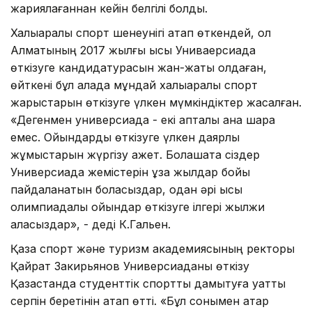
жариялағаннан кейін белгілі болды.
Халықаралық спорт шенеунігі атап өткендей, ол
Алматының 2017 жылғы қысқы Униваерсиада
өткізуге кандидатурасын жан-жақты қолдаған,
өйткені бұл қалада мұндай халықаралық спорт
жарыстарын өткізуге үлкен мүмкіндіктер жасалған.
«Дегенмен универсиада - екі апталық қана шара
емес. Ойындарды өткізуге үлкен даярлық
жұмыстарын жүргізу қажет. Болашақта сіздер
Универсиада жемістерін ұзақ жылдар бойы
пайдаланатын боласыздар, одан әрі қысқы
олимпиадалық ойындар өткізуге ілгері жылжи
аласыздар», - деді К.Гальен.
Қазақ спорт және туризм академиясының ректоры
Қайрат Закирьянов Универсиаданы өткізу
Қазақстанда студенттік спортты дамытуға қуатты
серпін беретінін атап өтті. «Бұл сонымен қатар