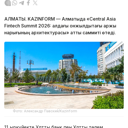
АЛМАТЫ. KAZINFORM — Алматыда «Central Asia
Fintech Summit 2026: алдағы онжылдықтағы қаржы
нарығының архитектурасы» атты саммиті өтеді.
Фото: Александр Павский/Kazinform
11 қыркүйекте Ұлттық банк пен Ұлттық төлем