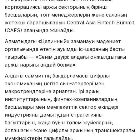
корпорациясы қаржы секторының бірінші
басшыларын, топ-менеджерлерін және саланың
жетекші сарапшыларын Central Asia Fintech Summit
(CAFS) алаңында жинайды.
Алматыдағы «Целинный» заманауи мәдениет
орталығында өтетін ауқымды іс-шараның басты
тақырыбы — «Сенім дәуірі: алдағы онжылдықтағы
қаржы нарығы қандай болмақ».
Алдағы саммиттің бағдарламасы цифрлық
экономиканың негізгі сын-қатерлері мен
макротрендтеріне арналған. Ірі қаржы
институттарының, финтех-компаниялардың
басшылары мен мемлекеттік сектор өкілдері
индустрияны дамытудың стратегиялық
бағыттарын, жаңа буын төлем жүйелерінің
болашағын және цифрлық қаржының трансшекаралық
мүмкіндіктерін талқылайды.