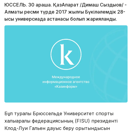
ЮССЕЛЬ. 30 қараша. ҚазАқпарат /Димаш Сыздықов/ -
Алматы ресми түрде 2017 жылғы Бүкіләлемдік 28-
қысқы универсиада астанасы болып жарияланды.
Бұл туралы Брюссельде Университет спорты
халықаралық федерациясының (FISU) президенті
Клод-Луи Гальен дауыс беру қорытындысын