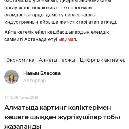
бастамалар ұсынылып, цифрлық экономиканы
қорғау және инклюзивті технологиялық
қоғамдастықтарды дамыту саласындағы
индустрияның айрықша жетістіктері атап өтіледі.
Айта кетелік әйел көшбасшылардың әлемдік
саммиті Астанада өтуі
ықтимал
.
Экономика
Алматы
Қаржы
Цифрлық активтер
Назым Бөлесова
Авторлар
20:11, 06 Тамыз 2026
Алматыда картинг көліктерімен
көшеге шыққан жүргізушілер тобы
жазаланды