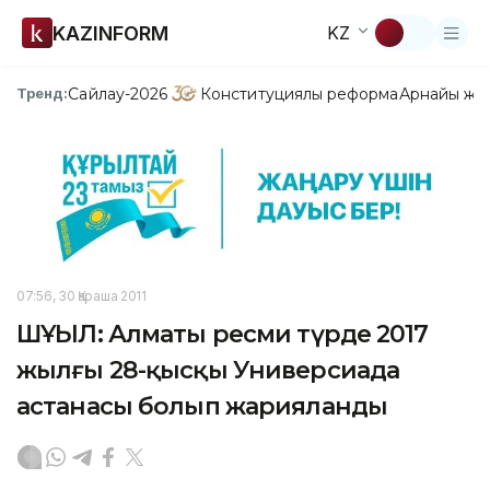
KAZINFORM
KZ
Сайлау-2026
Конституциялық реформа
Арнайы жо
Тренд:
07:56, 30 Қараша 2011
ШҰҒЫЛ: Алматы ресми түрде 2017
жылғы 28-қысқы Универсиада
астанасы болып жарияланды