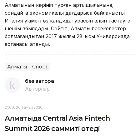
Алматының көрініп тұрған артықшылығына,
сондай-ақ экономикалық дағдарысқа байланысты
Италия үкіметі өз кандидатурасын алып тастауға
шешім қабылдады. Сөйтіп, Алматы бәсекелестер
болмағандықтан 2017 жылғы 28-қысқы Универсиада
астанасы атанды.
Алматы
Спорт
без автора
Авторлар
21:00, 06 Тамыз 2026
Алматыда Central Asia Fintech
Summit 2026 саммиті өтеді