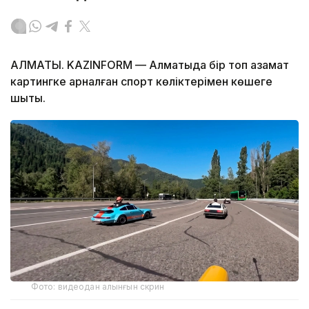
АЛМАТЫ. KAZINFORM — Алматыда бір топ азамат
картингке арналған спорт көліктерімен көшеге
шықты.
Фото: видеодан алынғын скрин