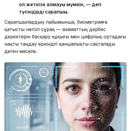
қол жеткізе алмауы мүмкін, — деп
түсіндірді сарапшы.
Сарапшылардың пайымынша, биометрияға
қатысты негізгі сұрақ — азаматтың дербес
деректерін басқару құқығы мен цифрлық ортадағы
нақты таңдау еркіндігі қаншалықты сақталады
деген мәселе.