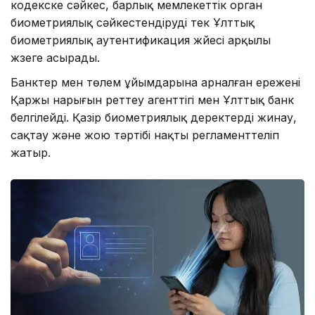
кодекске сәйкес, барлық мемлекеттік орган
биометриялық сәйкестендіруді тек Ұлттық
биометриялық аутентификация жүйесі арқылы
жүзеге асырады.
Банктер мен төлем ұйымдарына арналған ережені
Қаржы нарығын реттеу агенттігі мен Ұлттық банк
белгілейді. Қазір биометриялық деректерді жинау,
сақтау және жою тәртібі нақты регламенттеліп
жатыр.