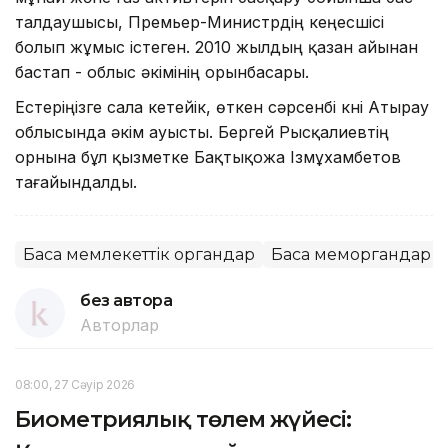
талдаушысы, Премьер-Министрдің кеңесшісі
болып жұмыс істеген. 2010 жылдың қазан айынан
бастап - облыс әкімінің орынбасары.
Естеріңізге сала кетейік, өткен сәрсенбі күні Атырау
облысында әкім ауысты. Бергей Рысқалиевтің
орнына бұл қызметке Бақтықожа Ізмұхамбетов
тағайындалды.
Басқа мемлекеттік органдар
Басқа меморгандар
без автора
Авторлар
08:00, 27 Сәуір 2026
Биометриялық төлем жүйесі: