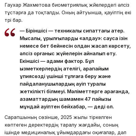
Гаухар Жахметова биометриялық жүйелердегі әлсіз
тұстарға да тоқталды. Оның айтуынша, қауіптің екі
түрі бар.
— Біріншісі — техникалық сипаттағы қатер.
Мысалы, құрылғыларды «алдау»: саусақ ізін
немесе бет бейнесін қолдан жасап көрсету,
әлсіз қорғаныс жүйелерін айналып өту.
Екіншісі — адами фактор. Бұл
қызметкерлердің қателігі, қарапайым
құпиясөзді үшінші тұлғаға беру және
пайдаланушылардың қауіп туралы
жеткілікті білмеуі. Мәліметтерге қарағанда,
азаматтардың шамамен 47 пайызы
мұндай қауіптен бейхабар, — деді ол.
Сарапшының сөзінше, 2025 жылы тіркелген
көптеген деректердің таралу жағдайы, соның
ішінде медициналық ұйымдардағы оқиғалар, дәл