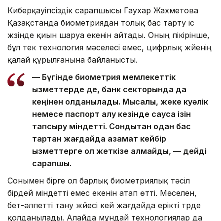
Киберқауіпсіздік сарапшысы Гаухар Жахметова
Қазақстанда биометриядан толық бас тарту іс
жүзінде қиын шаруа екенін айтады. Оның пікірінше,
бұл тек технология мәселесі емес, цифрлық жүйенің
қалай құрылғанына байланысты.
— Бүгінде биометрия мемлекеттік
қызметтерде де, банк секторында да
кеңінен қолданылады. Мысалы, жеке куәлік
немесе паспорт алу кезінде саусақ ізін
тапсыру міндетті. Сондықтан одан бас
тартқан жағдайда азамат кейбір
қызметтерге қол жеткізе алмайды, — дейді
сарапшы.
Сонымен бірге ол барлық биометриялық тәсіл
бірдей міндетті емес екенін атап өтті. Мәселен,
бет-әлпетті тану жүйесі кей жағдайда ерікті түрде
қолданылады. Алайда мұндай технологиялар да