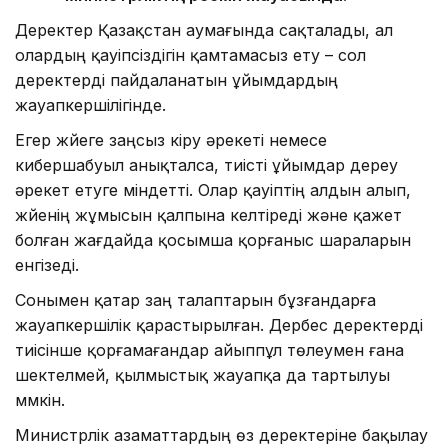
Деректер Қазақстан аумағында сақталады, ал
олардың қауіпсіздігін қамтамасыз ету – сол
деректерді пайдаланатын ұйымдардың
жауапкершілігінде.
Егер жүйеге заңсыз кіру әрекеті немесе
кибершабуыл анықталса, тиісті ұйымдар дереу
әрекет етуге міндетті. Олар қауіптің алдын алып,
жүйенің жұмысын қалпына келтіреді және қажет
болған жағдайда қосымша қорғаныс шараларын
енгізеді.
Сонымен қатар заң талаптарын бұзғандарға
жауапкершілік қарастырылған. Дербес деректерді
тиісінше қорғамағандар айыппұл төлеумен ғана
шектелмей, қылмыстық жауапқа да тартылуы
мүмкін.
Министрлік азаматтардың өз деректеріне бақылау