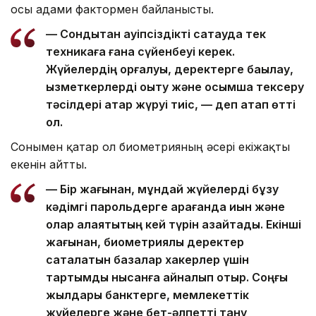
осы адами фактормен байланысты.
— Сондықтан қауіпсіздікті сақтауда тек
техникаға ғана сүйенбеуі керек.
Жүйелердің қорғалуы, деректерге бақылау,
қызметкерлерді оқыту және қосымша тексеру
тәсілдері қатар жүруі тиіс, — деп атап өтті
ол.
Сонымен қатар ол биометрияның әсері екіжақты
екенін айтты.
— Бір жағынан, мұндай жүйелерді бұзу
кәдімгі парольдерге қарағанда қиын және
олар алаяқтықтың кей түрін азайтады. Екінші
жағынан, биометриялық деректер
сақталатын базалар хакерлер үшін
тартымды нысанға айналып отыр. Соңғы
жылдары банктерге, мемлекеттік
жүйелерге және бет-әлпетті тану