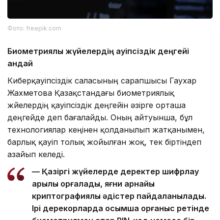
Фото: freepik.com
Биометриялық жүйелердің қауіпсіздік деңгейі
қандай
Киберқауіпсіздік саласының сарапшысы Гаухар
Жахметова Қазақстандағы биометриялық
жүйелердің қауіпсіздік деңгейін әзірге орташа
деңгейде деп бағалайды. Оның айтуынша, бұл
технологиялар кеңінен қолданылып жатқанымен,
барлық қауіп толық жойылған жоқ, тек біртіндеп
азайып келеді.
— Қазіргі жүйелерде деректер шифрлау
арқылы қорғалады, яғни арнайы
криптографиялық әдістер пайдаланылады.
Ірі дерекқорларда қосымша қорғаныс ретінде