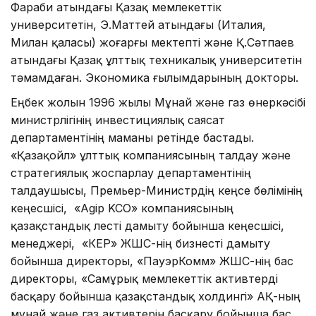
Фараби атындағы Қазақ мемлекеттік
университетін, Э.Маттей атындағы (Италия,
Милан қаласы) жоғарғы мектепті және Қ.Сәтпаев
атындағы Қазақ ұлттық техникалық университетін
тәмамдаған. Экономика ғылымдарының докторы.
Еңбек жолын 1996 жылы Мұнай және газ өнеркәсібі
министрлігінің инвестициялық саясат
департаментінің маманы ретінде бастады.
«Қазақойл» ұлттық компаниясының талдау және
стратегиялық жоспарлау департаментінің
талдаушысы, Премьер-Министрдің кеңсе бөлімінің
кеңесшісі, «Agip KCO» компаниясының
қазақстандық үлесті дамыту бойынша кеңесшісі,
менеджері, «КЕР» ЖШС-нің бизнесті дамыту
бойынша директоры, «ПауэрКомм» ЖШС-нің бас
директоры, «Самұрық мемлекеттік активтерді
басқару бойынша қазақстандық холдингі» АҚ-ның
мұнай және газ активтерін басқару бойынша бас