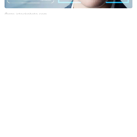
Фото: istockphoto.com
Әлемдік тәжірибе: технология бар, бірақ бәрі
бірдей сене бермейді
Биометриялық технологияларға қатысты
алаңдаушылық бекер емес. Әлемдік тәжірибе бұл
жүйелердің кей жағдайда қателік жіберіп, даулы
жағдайларға себеп болғанын көрсетіп отыр.
Мәселен, АҚШ-та бет-әлпетті тану жүйелері
адамдарды қате сәйкестендірген оқиғалар
тіркелген. Соның салдарынан тергеу барысында
жазықсыз азаматтардың аты аталған жағдайлар
да болған. Бұл ең озық алгоритмдердің өзі мінсіз
емес екенін аңғартады.
Ал Үндістан-да ірі Aadhaar жүйесінде миллиондаған
пайдаланушының деректері таралған жағдайлар