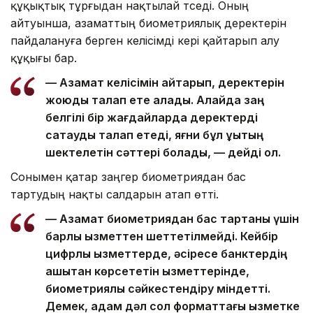
құқықтық тұрғыдан нақтылай түседі. Оның
айтуынша, азаматтың биометриялық деректерін
пайдалануға берген келісімді кері қайтарып алу
құқығы бар.
— Азамат келісімін қайтарып, деректерін
жоюды талап ете алады. Алайда заң
белгілі бір жағдайларда деректерді
сақтауды талап етеді, яғни бұл құқықтың
шектелетін сәттері болады, — дейді ол.
Сонымен қатар заңгер биометриядан бас
тартудың нақты салдарын атап өтті.
— Азамат биометриядан бас тартқаны үшін
барлық қызметтен шеттетілмейді. Кейбір
цифрлық қызметтерде, әсіресе банктердің
қашықтан көрсететін қызметтерінде,
биометриялық сәйкестендіру міндетті.
Демек, адам дәл сол форматтағы қызметке