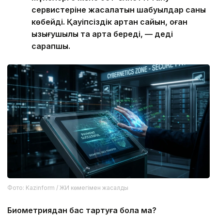
сервистеріне жасалатын шабуылдар саны
көбейді. Қауіпсіздік артқан сайын, оған
қызығушылық та арта береді, — деді
сарапшы.
Фото: Kazinform / ЖИ көмегімен жасалды
Биометриядан бас тартуға бола ма?