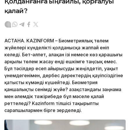
Қолданғанға ыңғайлы, қорғалуы
қалай?
АСТАНА. KAZINFORM – Биометриялық төлем
жүйелері күнделікті қолданысқа жаппай еніп
келеді. Бет-әлпет, алақан ізі немесе көз қарашығы
арқылы төлем жасау енді ешкімге таңсық емес.
Бұл тәсілдер есеп айырысуды жеңілдетіп, уақыт
үнемдегенімен, дербес деректердің қауіпсіздігіне
қатысты күмәнді күшейтеді. Биометрия
қаншалықты сенімді жүйе? Қазақстандағы заңнама
мен әлемдік тәжірибеде бұл мәселе қалай
реттеледі? Kazinform тілшісі тақырыпты
сарапшылармен бірге зерделеді.