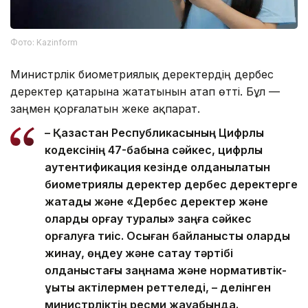
Фото: Kazinform
Министрлік биометриялық деректердің дербес
деректер қатарына жататынын атап өтті. Бұл —
заңмен қорғалатын жеке ақпарат.
– Қазақстан Республикасының Цифрлық
кодексінің 47-бабына сәйкес, цифрлық
аутентификация кезінде қолданылатын
биометриялық деректер дербес деректерге
жатады және «Дербес деректер және
оларды қорғау туралы» заңға сәйкес
қорғалуға тиіс. Осыған байланысты оларды
жинау, өңдеу және сақтау тәртібі
қолданыстағы заңнама және нормативтік-
құқықтық актілермен реттеледі, – делінген
министрліктің ресми жауабында.