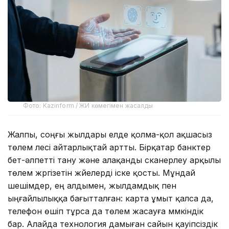
Фото: Kazinform / ЖИ көмегімен жасалды
Жалпы, соңғы жылдары елде қолма-қол ақшасыз
төлем үлесі айтарлықтай артты. Бірқатар банктер
бет-әлпетті тану және алақанды сканерлеу арқылы
төлем жүргізетін жүйелерді іске қосты. Мұндай
шешімдер, ең алдымен, жылдамдық пен
ыңғайлылыққа бағытталған: карта ұмыт қалса да,
телефон өшіп тұрса да төлем жасауға мүмкіндік
бар. Алайда технология дамыған сайын қауіпсіздік