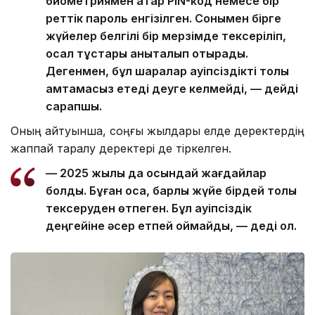
биометриямен қатар PIN-код немесе бір
реттік пароль енгізілген. Сонымен бірге
жүйелер белгілі бір мерзімде тексеріліп,
осал тұстары анықталып отырады.
Дегенмен, бұл шаралар қауіпсіздікті толық
қамтамасыз етеді деуге келмейді, — дейді
сарапшы.
Оның айтуынша, соңғы жылдары елде деректердің
жаппай таралу деректері де тіркелген.
— 2025 жылы да осындай жағдайлар
болды. Бұған қоса, барлық жүйе бірдей толық
тексеруден өтпеген. Бұл қауіпсіздік
деңгейіне әсер етпей қоймайды, — деді ол.