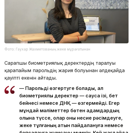
Фото: Гаухар Жахметованың жеке мұрағатынан
Сарапшы биометриялық деректердің таралуы
қарапайым парольдің жария болуынан әлдеқайда
қауіпті екенін айтады.
— Парольді өзгертуге болады, ал
биометриялық деректер — саусақ ізі, бет
бейнесі немесе ДНҚ — өзгермейді. Егер
мұндай мәліметтер бөтен адамдардың
қолына түссе, олар оны несие рәсімдеуге,
жеке тұлғаның атын пайдалануға немесе
бопсалауға жұмсауы мүмкін. Кей жағдайда