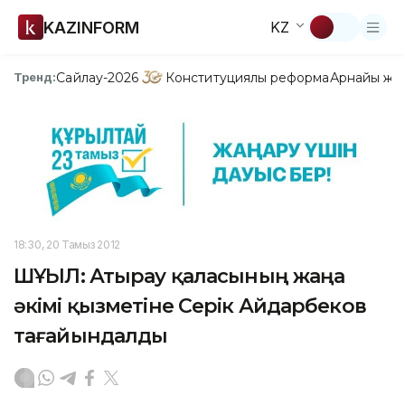
KAZINFORM
KZ
Сайлау-2026
Конституциялық реформа
Арнайы жо
Тренд:
18:30, 20 Тамыз 2012
ШҰҒЫЛ: Атырау қаласының жаңа
әкімі қызметіне Серік Айдарбеков
тағайындалды