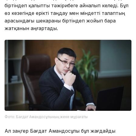
біртіндеп қалыпты тәжірибеге айналып келеді. Бұл
өз кезегінде ерікті таңдау мен міндетті талаптың
арасындағы шекараны біртіндеп жойып бара
жатқанын аңғартады.
Фото: Бағдат Амандосұлының жеке мұрағаты
Ал заңгер Бағдат Амандосұлы бұл жағдайды