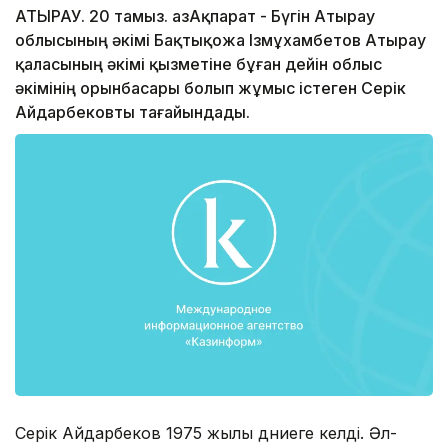
АТЫРАУ. 20 тамыз. ҚазАқпарат - Бүгін Атырау
облысының әкімі Бақтықожа Ізмұхамбетов Атырау
қаласының әкімі қызметіне бұған дейін облыс
әкімінің орынбасары болып жұмыс істеген Серік
Айдарбековты тағайындады.
Серік Айдарбеков 1975 жылы дүниеге келді. Әл-