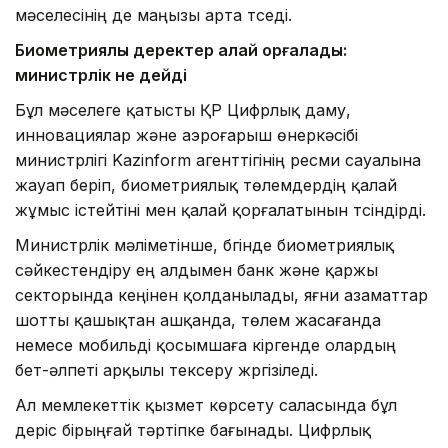
мәселесінің де маңызы арта түседі.
Биометриялық деректер қалай қорғалады:
министрлік не дейді
Бұл мәселеге қатысты ҚР Цифрлық даму,
инновациялар және аэроғарыш өнеркәсібі
министрлігі Kazinform агенттігінің ресми сауалына
жауап беріп, биометриялық төлемдердің қалай
жұмыс істейтіні мен қалай қорғалатынын түсіндірді.
Министрлік мәліметінше, бүгінде биометриялық
сәйкестендіру ең алдымен банк және қаржы
секторында кеңінен қолданылады, яғни азаматтар
шотты қашықтан ашқанда, төлем жасағанда
немесе мобильді қосымшаға кіргенде олардың
бет-әлпеті арқылы тексеру жүргізіледі.
Ал мемлекеттік қызмет көрсету саласында бұл
үдеріс бірыңғай тәртіпке бағынады. Цифрлық