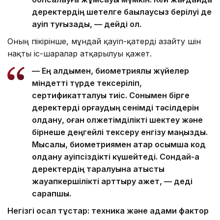
деректердің шетелге бақылаусыз берілуі де
қауіп туғызады, — дейді ол.
Оның пікірінше, мұндай қауіп-қатерді азайту үшін
нақты іс-шаралар атқарылуы қажет.
— Ең алдымен, биометриялық жүйелер
міндетті түрде тексеріліп,
сертификатталуы тиіс. Сонымен бірге
деректерді қорғаудың сенімді тәсілдерін
қолдану, оған қолжетімділікті шектеу және
бірнеше деңгейлі тексеру енгізу маңызды.
Мысалы, биометриямен қатар қосымша код
қолдану қауіпсіздікті күшейтеді. Сондай-ақ
деректердің таралуына қатысты
жауапкершілікті арттыру қажет, — деді
сарапшы.
Негізгі осал тұстар: техника және адами фактор