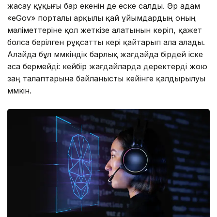
жасау құқығы бар екенін де еске салды. Әр адам
«eGov» порталы арқылы қай ұйымдардың оның
мәліметтеріне қол жеткізе алатынын көріп, қажет
болса берілген рұқсатты кері қайтарып ала алады.
Алайда бұл мүмкіндік барлық жағдайда бірдей іске
аса бермейді: кейбір жағдайларда деректерді жою
заң талаптарына байланысты кейінге қалдырылуы
мүмкін.