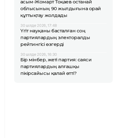
Қасым-Жомарт Тоқаев Қостанай
облысының 90 жылдығына орай
құттықтау жолдады
30 шілде 2026, 17:48
Үгіт науқаны басталған соң
партиялардың электоралды
рейтингісі өзгерді
30 шілде 2026, 16:30
Бір мінбер, жеті партия: саяси
партиялардың алғашқы
пікірсайысы қалай өтті?