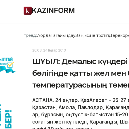
KAZINFORM
Ақорда
Тағайындау
Заң және тәртіп
Дерекқор
Тренд:
20:03, 24 Қаңтар 2013
ШҰҒЫЛ: Демалыс күндері
бөлігінде қатты жел мен 
температурасының төмен
АСТАНА. 24 қаңтар. ҚазАқпарат - 25-2
Қазақстан, Ақмола, Павлодар, Қараға
қар, бұрқасын, оңтүстік-батыстан 15-
соғатын жел күтіледі, Қарағанды, Ш