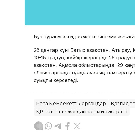
Бұл туралы Қазгидрометке сілтеме жасағ
28 қаңтар күні Батыс Қазақстан, Атыра
10-15 градус, кейбір жерлерде 25 градусқ
Қазақстан, Ақмола облыстарында, 29 қаңт
облыстарында түнде ауаның температура
суықты көрсетеді.
Басқа мемлекеттік органдар
Қазгидр
ҚР Төтенше жағдайлар министрлігі