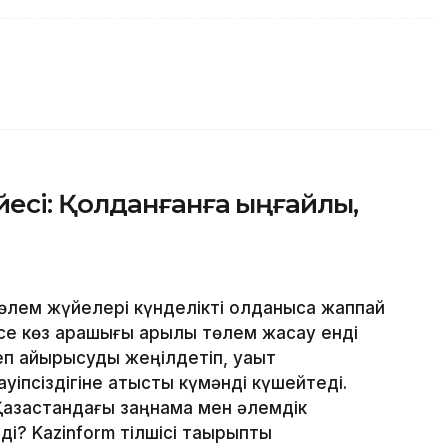
есі: Қолданғанға ыңғайлы,
лем жүйелері күнделікті қолданысқа жаппай
месе көз қарашығы арқылы төлем жасау енді
еп айырысуды жеңілдетіп, уақыт
уіпсіздігіне қатысты күмәнді күшейтеді.
Қазақстандағы заңнама мен әлемдік
і? Kazinform тілшісі тақырыпты