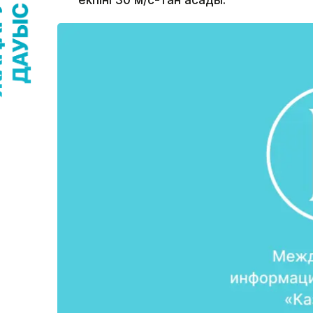
екпіні 30 м/с-тан асады.