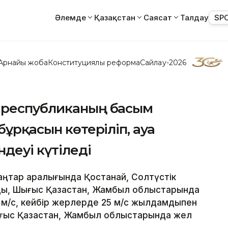
Әлемде
Қазақстан
Саясат
Талдау
SP
Арнайы жоба
Конституциялық реформа
Сайлау-2026
 республиканың басым
бұрқасын көтеріліп, ауа
деуі күтіледі
7 қаңтар аралығында Қостанай, Солтүстік
нды, Шығыс Қазақстан, Жамбыл облыстарында
20 м/с, кейбір жерлерде 25 м/с жылдамдықпен
ығыс Қазақстан, Жамбыл облыстарында жел