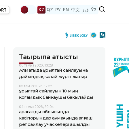
KZ
QZ
РУ
EN
中文
ق ز
ЎЗ
ORT
Тақырыпқа қатысты
06 тамыз 2026, 13:28
Алматыда Құрылтай сайлауына
дайындық қалай жүріп жатыр
05 тамыз 2026, 12:52
Құрылтай сайлауын 10 мың
қоғамдық байқаушы бақылайды
04 тамыз 2026, 20:04
Қарағанды облысында
кәсіпорындар аумағында алғаш
рет сайлау учаскелері ашылды