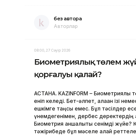
без автора
Авторлар
08:00, 27 Сәуір 2026
Биометриялық төлем жүй
қорғалуы қалай?
АСТАНА. KAZINFORM – Биометриялық тө
еніп келеді. Бет-әлпет, алақан ізі не
ешкімге таңсық емес. Бұл тәсілдер ес
үнемдегенімен, дербес деректердің қа
Биометрия қаншалықты сенімді жүйе? 
тәжірибеде бұл мәселе қалай реттелед