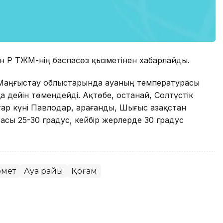
ан ҚР ТЖМ-нің баспасөз қызметінен хабарлайды.
у, Маңғыстау облыстарында ауаның температурасы
а дейін төмендейді. Ақтөбе, Қостанай, Солтүстік
ар күні Павлодар, Қарағанды, Шығыс Қазақстан
сы 25-30 градус, кейбір жерлерде 30 градус
омет
Ауа райы
Қоғам