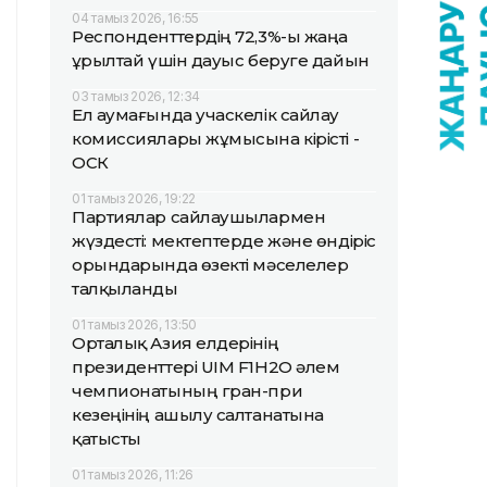
04 тамыз 2026, 16:55
Респонденттердің 72,3%-ы жаңа
Құрылтай үшін дауыс беруге дайын
03 тамыз 2026, 12:34
Ел аумағында учаскелік сайлау
комиссиялары жұмысына кірісті -
ОСК
01 тамыз 2026, 19:22
Партиялар сайлаушылармен
жүздесті: мектептерде және өндіріс
орындарында өзекті мәселелер
талқыланды
01 тамыз 2026, 13:50
Орталық Азия елдерінің
президенттері UIM F1H2O әлем
чемпионатының гран-при
кезеңінің ашылу салтанатына
қатысты
01 тамыз 2026, 11:26