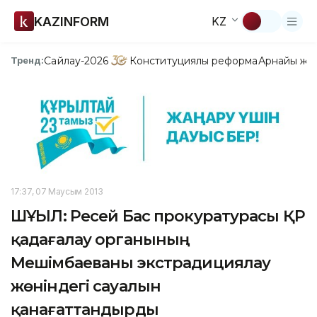
KAZINFORM
KZ
Сайлау-2026
Конституциялық реформа
Арнайы жо
Тренд:
17:37, 07 Маусым 2013
ШҰҒЫЛ: Ресей Бас прокуратурасы ҚР
қадағалау органының
Мешімбаеваны экстрадициялау
жөніндегі сауалын
қанағаттандырды