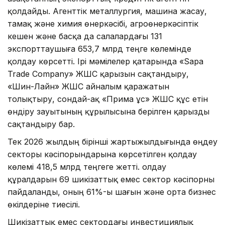
қолдайды. Агенттік металлургия, машина жасау,
тамақ және химия өнеркәсібі, агроөнеркәсіптік
кешен және басқа да салалардағы 131
экспорттаушыға 653,7 млрд теңге көлемінде
қолдау көрсетті. Ірі мәмілелер қатарында «Sapa
Trade Company» ЖШС қарызын сақтандыру,
«Шин-Лайн» ЖШС айналым қаражатын
толықтыру, сондай-ақ «Прима Құс» ЖШС құс етін
өндіру зауытының құрылысына берілген қарызды
сақтандыру бар.
Тек 2026 жылдың бірінші жартыжылдығында өңдеу
секторы кәсіпорындарына көрсетілген қолдау
көлемі 418,5 млрд теңгеге жетті. Қолдау
құралдарын 69 шикізаттық емес сектор кәсіпорны
пайдаланды, оның 61%-ы шағын және орта бизнес
өкілдеріне тиесілі.
Шикізаттық емес сектордағы инвестициялық