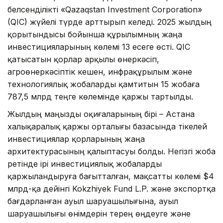
белсенділікті «Qazaqstan Investment Corporation»
(QIC) жүйелі түрде арттырып келеді. 2025 жылдың
қорытындысы бойынша құрылымның жаңа
инвестицияларының көлемі 13 есеге өсті. QIC
қатысатын қорлар арқылы өнеркәсіп,
агроөнеркәсіптік кешен, инфрақұрылым және
технологиялық жобаларды қамтитын 15 жобаға
787,5 млрд теңге көлемінде қаржы тартылды.
Жылдың маңызды оқиғаларының бірі – Астана
халықаралық қаржы орталығы базасында тікелей
инвестициялар қорларының жаңа
архитектурасының қалыптасуы болды. Негізгі жоба
ретінде ірі инвестициялық жобаларды
қаржыландыруға бағытталған, мақсатты көлемі $4
млрд-қа дейінгі Kokzhiyek Fund L.P. және экспортқа
бағдарланған ауыл шаруашылығына, ауыл
шаруашылығы өнімдерін терең өңдеуге және