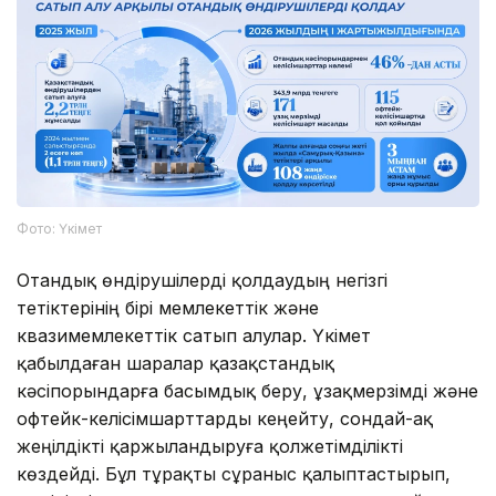
Фото: Үкімет
Отандық өндірушілерді қолдаудың негізгі
тетіктерінің бірі мемлекеттік және
квазимемлекеттік сатып алулар. Үкімет
қабылдаған шаралар қазақстандық
кәсіпорындарға басымдық беру, ұзақмерзімді және
офтейк-келісімшарттарды кеңейту, сондай-ақ
жеңілдікті қаржыландыруға қолжетімділікті
көздейді. Бұл тұрақты сұраныс қалыптастырып,