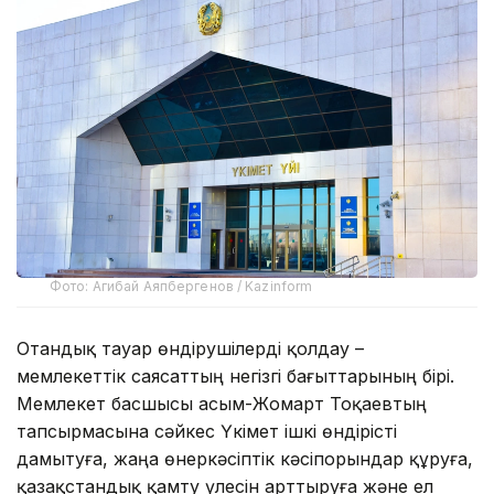
Фото: Агибай Аяпбергенов / Kazinform
Отандық тауар өндірушілерді қолдау –
мемлекеттік саясаттың негізгі бағыттарының бірі.
Мемлекет басшысы Қасым-Жомарт Тоқаевтың
тапсырмасына сәйкес Үкімет ішкі өндірісті
дамытуға, жаңа өнеркәсіптік кәсіпорындар құруға,
қазақстандық қамту үлесін арттыруға және ел