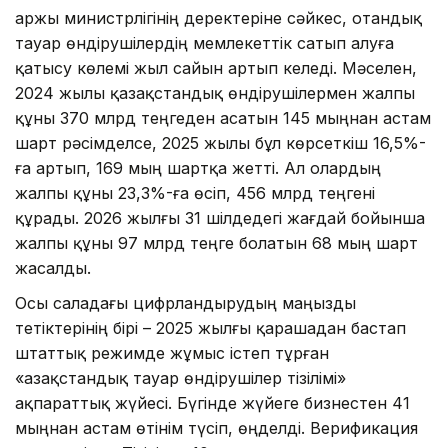
Қаржы министрлігінің деректеріне сәйкес, отандық
тауар өндірушілердің мемлекеттік сатып алуға
қатысу көлемі жыл сайын артып келеді. Мәселен,
2024 жылы қазақстандық өндірушілермен жалпы
құны 370 млрд теңгеден асатын 145 мыңнан астам
шарт рәсімделсе, 2025 жылы бұл көрсеткіш 16,5%-
ға артып, 169 мың шартқа жетті. Ал олардың
жалпы құны 23,3%-ға өсіп, 456 млрд теңгені
құрады. 2026 жылғы 31 шілдедегі жағдай бойынша
жалпы құны 97 млрд теңге болатын 68 мың шарт
жасалды.
Осы саладағы цифрландырудың маңызды
тетіктерінің бірі – 2025 жылғы қарашадан бастап
штаттық режимде жұмыс істеп тұрған
«Қазақстандық тауар өндірушілер тізілімі»
ақпараттық жүйесі. Бүгінде жүйеге бизнестен 41
мыңнан астам өтінім түсіп, өңделді. Верификация