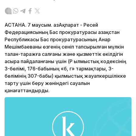
АСТАНА. 7 маусым. ҚазАқпарат - Ресей
Федерациясының Бас прокуратурасы Қазақстан
Республикасы Бас прокуратурасының Анар
Мешімбаеваны өзгенің сеніп тапсырылған мүлкін
талан-таражға салғаны және қызметтік өкілдігін
асыра пайдаланғаны үшін (ҚР Қылмыстық кодексінің
3-бөлімі, 176-бабының «б, г» тармақтары, 3-
бөлімінің 307-бабы) қылмыстық жауапкершілікке
тарту үшін беру жөніндегі сауалын
қанағаттандырды.