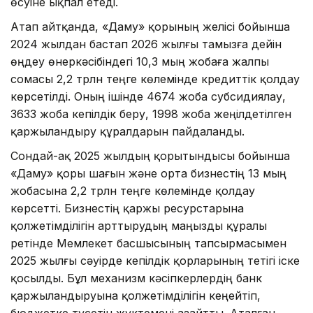
өсуіне ықпал етеді.
Атап айтқанда, «Даму» қорының желісі бойынша
2024 жылдан бастап 2026 жылғы тамызға дейін
өңдеу өнеркәсібіндегі 10,3 мың жобаға жалпы
сомасы 2,2 трлн теңге көлемінде кредиттік қолдау
көрсетілді. Оның ішінде 4674 жоба субсидиялау,
3633 жоба кепілдік беру, 1998 жоба жеңілдетілген
қаржыландыру құралдарын пайдаланды.
Сондай-ақ 2025 жылдың қорытындысы бойынша
«Даму» қоры шағын және орта бизнестің 13 мың
жобасына 2,2 трлн теңге көлемінде қолдау
көрсетті. Бизнестің қаржы ресурстарына
қолжетімділігін арттырудың маңызды құралы
ретінде Мемлекет басшысының тапсырмасымен
2025 жылғы сәуірде кепілдік қорларының тетігі іске
қосылды. Бұл механизм кәсіпкерлердің банк
қаржыландыруына қолжетімділігін кеңейтіп,