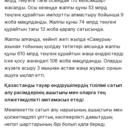
млрд теңгеге тағы осындай 115 келісімшарт
жасалды. Осы кезеңде жалпы құны 53 млрд
теңгені құрайтын импортты алмастыру бойынша 9
жоба мақұлданды. Жалпы құны 74 млрд теңгені
құрайтын тағы 13 жоба қаралу сатысында.
Жалпы алғанда, кейінгі жеті жылда «Самұрық-
Қазына» тобының қолдау тетіктері аясында жалпы
құны 610 млрд теңгені құрайтын жаңа өндірістерді
іске қосу жөніндегі 108 жоба мақұлданды. Оларды
жүзеге асыру 3 мыңнан астам жаңа жұмыс орнын
ашуға ықпал етті.
Қазақстандық тауар өндірушілердің тізілімі сатып
алу рәсімдерінің ашықтығы мен оларға тең
қолжетімділікті қамтамасыз етеді
Мемлекеттік сатып алу нарығының ашықтығы мен
қолжетімділігі ұлттық кәсіпкерлікті дамытудың
негізгі шарттарының бірі болып қала береді.