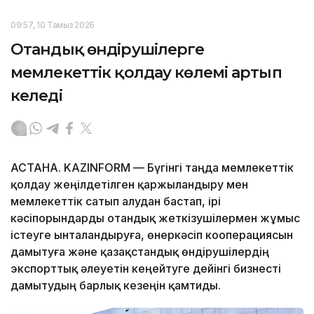
09:57, 10 Тамыз 2026
Отандық өндірушілерге
мемлекеттік қолдау көлемі артып
келеді
АСТАНА. KAZINFORM — Бүгінгі таңда мемлекеттік
қолдау жеңілдетілген қаржыландыру мен
мемлекеттік сатып алудан бастап, ірі
кәсіпорындарды отандық жеткізушілермен жұмыс
істеуге ынталандыруға, өнеркәсіп кооперациясын
дамытуға және қазақстандық өндірушілердің
экспорттық әлеуетін кеңейтуге дейінгі бизнесті
дамытудың барлық кезеңін қамтиды.