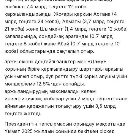
есебінен 7,4 млрд теңгеге 12 жоба
қаржыландырылды. Жоғары қарқын Астана (4
млрд теңгеге 24 жоба), Алматы (3,7 млрд теңгеге
21 жоба) және Шымкент (1,4 млрд теңгеге 12 жоба)
қалаларында, сондай-ақ Қарағанды (0,7 млрд
теңгеге 8 жоба) және Абай (0,7 млрд теңгеге 10
жоба) облыстарында сақталып отыр.
Қаржы екінші деңгейлі банктер мен «Даму»
қорының біріге қаржыландыру шарттары арқылы
ұсынылып отыр, бұл ретте түпкі қарыз алушы үшін
мөлшерлеме 12,6%-дан аспайды.
Қаржыландырудың максималды көлемі
инвестициялық жобалар үшін 7 млрд теңгеге және
айналым қаражатын толықтыру үшін 3,5 млрд
теңгеге жетеді.
Президенттің тапсырмасын орындау мақсатында
Үкімет 2025 жылдың соңында бекіткен «Іскер