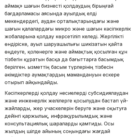
аймақ» шағын бизнесті қолдаудың бірыңғай
бағдарламасы аясында ауылдық елді
мекендердегі, аудан орталықтарындағы және
шағын қалалардағы микро және шағын кәсіпкерлік
жобаларына қолдау көрсетіліп келеді. Жергілікті
өндіріске, ауыл шаруашылығы шикізатын қайта
өңдеуге, қолөнерге және аймақтық қосылған құн
тізбегін құратын басқа да бағыттарға басымдық
берілген. Қызметтің басым түрлерінің тізбесін
әкімдіктер аумақтардың мамандануын ескере
отырып айқындайды.
Кәсіпкерлерді қолдау несиелерді субсидиялаудан
және инженерлік желілерге қосылудан бастап үй-
жайларды, жер учаскелерін беруге және оқытуға
дейінгі қаржылық, инфрақұрылымдық және
консультациялық шараларды қамтиды. Осы
жылдың шілде айының соңындағы жағдай