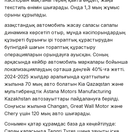
текстиль өнімін шығарады. Онда 1,3 мың жұмыс
орыны құрылады.
Қазақстандық автомобиль жасау саласы сапалы
динамика көрсетіп отыр, мұнда кәсіпорындардың
құзыреті бұрынғы ірі тораптық құрастырудан
бүгінгідей шағын тораптық құрастыру
операцияларын орындауға ауысқан. Соның
арқасында кейбір автомобиль маркалары бойынша
локализациялаудың орташа деңгейі 40%-ға жетті.
2024-2025 жылдар аралығында қуаттылығы
жылына 70 мың авто болатын Kia Qazaqstan және
мультибрендтік Astana Motors Manufacturing
Kazakhstan автозауыттары пайдалануға берілді.
Соңғысы жылына Changan, Great Wall Motor және
Chery үшін 120 мың авто шығарады.
Сонымен қатар құрамдас база да кеңейтілуде:
Саран қаласында Tengri Tyres шина зауыты іске