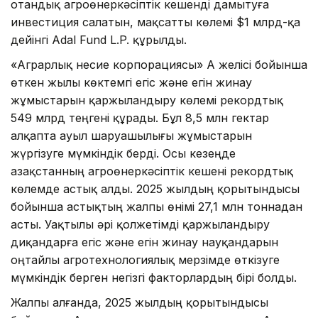
отандық агроөнеркәсіптік кешенді дамытуға
инвестиция салатын, мақсатты көлемі $1 млрд-қа
дейінгі Adal Fund L.P. құрылды.
«Аграрлық несие корпорациясы» АҚ желісі бойынша
өткен жылы көктемгі егіс және егін жинау
жұмыстарын қаржыландыру көлемі рекордтық
549 млрд теңгені құрады. Бұл 8,5 млн гектар
алқапта ауыл шаруашылығы жұмыстарын
жүргізуге мүмкіндік берді. Осы кезеңде
Қазақстанның агроөнеркәсіптік кешені рекордтық
көлемде астық алды. 2025 жылдың қорытындысы
бойынша астықтың жалпы өнімі 27,1 млн тоннадан
асты. Уақтылы әрі қолжетімді қаржыландыру
диқандарға егіс және егін жинау науқандарын
оңтайлы агротехнологиялық мерзімде өткізуге
мүмкіндік берген негізгі факторлардың бірі болды.
Жалпы алғанда, 2025 жылдың қорытындысы