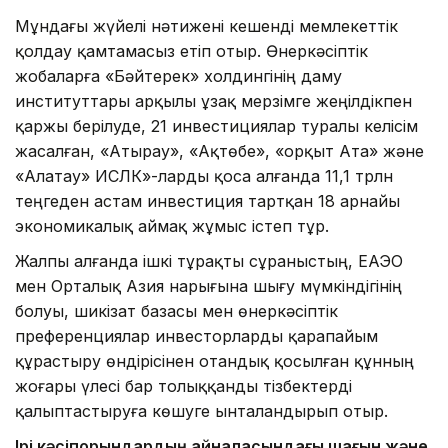
Мұндағы жүйелі нәтижені кешенді мемлекеттік
қолдау қамтамасыз етіп отыр. Өнеркәсіптік
жобаларға «Бәйтерек» холдингінің даму
институттары арқылы ұзақ мерзімге жеңілдікпен
қаржы берілуде, 21 инвестициялар туралы келісім
жасалған, «Атырау», «Ақтөбе», «Қорқыт Ата» және
«Алатау» ИСЛК»-ларды қоса алғанда 11,1 трлн
теңгеден астам инвестиция тартқан 18 арнайы
экономикалық аймақ жұмыс істеп тұр.
Жалпы алғанда ішкі тұрақты сұраныстың, ЕАЭО
мен Орталық Азия нарығына шығу мүмкіндігінің
болуы, шикізат базасы мен өнеркәсіптік
преференциялар инвесторларды қарапайым
құрастыру өндірісінен отандық қосылған құнның
жоғары үлесі бар толыққанды тізбектерді
қалыптастыруға көшуге ынталандырып отыр.
Ірі кәсіпорындардың айналасындағы шағын және