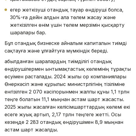
егер жеткізуші отандық тауар өндіруші болса,
30%-ға дейін алдын ала төлем жасау және
жеткізілген өнім үшін төлем мерзімін қысқарту
шаралары бар.
Бұл отандық бизнеске айналым капиталын тиімді
сақтауға және ұлғайтуға мүмкіндік береді.
Қабылданған шаралардың тиімділігі отандық
өндірушілермен ынтымақтастық көлемінің тұрақты
өсуімен расталады. 2024 жылы Қор компаниялары
Өнеркәсіп және құрылыс министрлігінің тізіліміне
енгізілген 2 070 кәсіпорынмен жалпы құны 1,1 трлн
теңге болатын 11,1 мыңнан астам шарт жасасты.
2025 жылы жасалған келісімшарттардың көлемі екі
есеге жуық артып, 2,17 трлн теңгеге жетті. Осы
кезеңде 2 283 отандық өндірушімен 8,9 мыңнан
астам шарт жасалды.