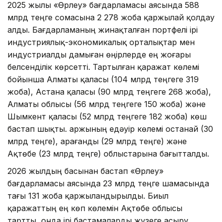
2025 жылы «Өрлеу» бағдарламасы аясында 588
млрд теңге сомасына 2 278 жоба қаржылай қолдау
алды. Бағдарламаның жинақталған портфелі ірі
индустриялық-экономикалық орталықтар мен
индустриалды дамыған өңірлерде ең жоғары
белсенділік көрсетті. Тартылған қаражат көлемі
бойынша Алматы қаласы (104 млрд теңгеге 319
жоба), Астана қаласы (90 млрд теңгеге 268 жоба),
Алматы облысы (56 млрд теңгеге 150 жоба) және
Шымкент қаласы (52 млрд теңгеге 182 жоба) көш
бастап шықты. Қаржының едәуір көлемі Қостанай (30
млрд теңге), Қарағанды (29 млрд теңге) және
Ақтөбе (23 млрд теңге) облыстарына бағытталды.
2026 жылдың басынан бастап «Өрлеу»
бағдарламасы аясында 23 млрд теңге шамасында
тағы 131 жоба қаржыландырылды. Биыл
қаражаттың ең көп көлемін Ақтөбе облысы
тартты, онда ірі бастамаларды жүзеге асыру