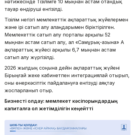
нәтижесінде Тізілімге 10 мыңнан астам отандық
тауар өндіруші енгізілді.
Тізілім негізгі мемлекеттік ақпараттық жүйелермен
және ірі сатып алу алаңдарымен біріктірілген.
Мемлекеттік сатып алу порталы арқылы 52
мыңнан астам сатып алу, ал «Самұрық-Қазына» АҚ
ақпараттық жүйесі арқылы 6,7 мыңнан астам
сатып алу жүргізілді.
2026 жылдың соңына дейін ақпараттық жүйені
Бірыңғай жеке кабинетпен интеграциялай отырып,
оны өнеркәсіптік пайдалануға енгізуді аяқтау
жоспарланып отыр.
Бизнесті қолдау: мемлекет кәсіпорындардың
капиталға қол жетімділігін кеңейтті