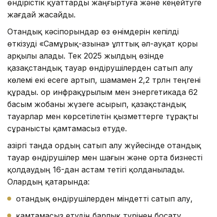
өндірістік қуаттарды жаңғыртуға және кеңейтуге
жағдай жасайды.
Отандық кәсіпорындар өз өнімдерін кепілді
өткізуді «Самұрық-Қазына» ұлттық әл-ауқат қоры
арқылы алады. Тек 2025 жылдың өзінде
қазақстандық тауар өндірушілерден сатып алу
көлемі екі есеге артып, шамамен 2,2 трлн теңгені
құрады. Қор инфрақұрылым мен энергетикада 62
басым жобаны жүзеге асырып, қазақстандық
тауарлар мен көрсетілетін қызметтерге тұрақты
сұранысты қамтамасыз етуде.
Қазіргі таңда Қордың сатып алу жүйесінде отандық
тауар өндірушілер мен шағын және орта бизнесті
қолдаудың 16-дан астам тетігі қолданылады.
Олардың қатарында:
отандық өндірушілерден міндетті сатып алу,
қамтамасыз етудің барлық түрінен босату,