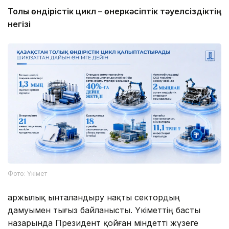
Толық өндірістік цикл – өнеркәсіптік тәуелсіздіктің
негізі
Фото: Үкімет
Қаржылық ынталандыру нақты сектордың
дамуымен тығыз байланысты. Үкіметтің басты
назарында Президент қойған міндетті жүзеге