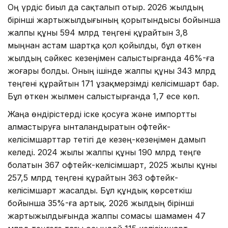
Оң үрдіс биыл да сақталып отыр. 2026 жылдың
бірінші жартыжылдығының қорытындысы бойынша
жалпы құны 594 млрд теңгені құрайтын 3,8
мыңнан астам шартқа қол қойылды, бұл өткен
жылдың сәйкес кезеңімен салыстырғанда 46%-ға
жоғары болды. Оның ішінде жалпы құны 343 млрд
теңгені құрайтын 171 ұзақмерзімді келісімшарт бар.
Бұл өткен жылмен салыстырғанда 1,7 есе көп.
Жаңа өндірістерді іске қосуға және импортты
алмастыруға ынталандыратын офтейк-
келісімшарттар тетігі де кезең-кезеңімен дамып
келеді. 2024 жылы жалпы құны 190 млрд теңге
болатын 367 офтейк-келісімшарт, 2025 жылы құны
257,5 млрд теңгені құрайтын 363 офтейк-
келісімшарт жасалды. Бұл құндық көрсеткіш
бойынша 35%-ға артық. 2026 жылдың бірінші
жартыжылдығында жалпы сомасы шамамен 47