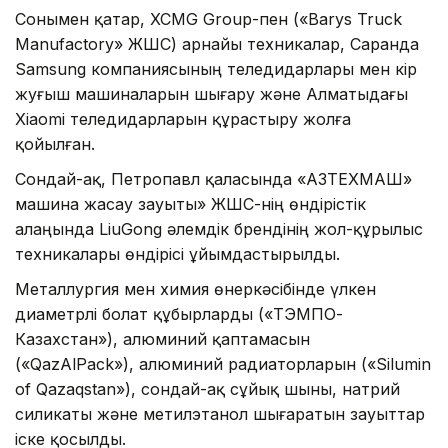
Сонымен қатар, XCMG Group-пен («Barys Truck
Manufactory» ЖШС) арнайы техникалар, Саранда
Samsung компаниясының теледидарлары мен кір
жуғыш машиналарын шығару және Алматыдағы
Xiaomi теледидарларын құрастыру жолға
қойылған.
Сондай-ақ, Петропавл қаласында «ҚАЗТЕХМАШ»
машина жасау зауыты» ЖШС-нің өндірістік
алаңында LiuGong әлемдік брендінің жол-құрылыс
техникалары өндірісі ұйымдастырылды.
Металлургия мен химия өнеркәсібінде үлкен
диаметрлі болат құбырларды («ТЭМПО-
Казахстан»), алюминий қаптамасын
(«QazAlPack»), алюминий радиаторларын («Silumin
of Qazaqstan»), сондай-ақ сұйық шыны, натрий
силикаты және метилэтанол шығаратын зауыттар
іске қосылды.