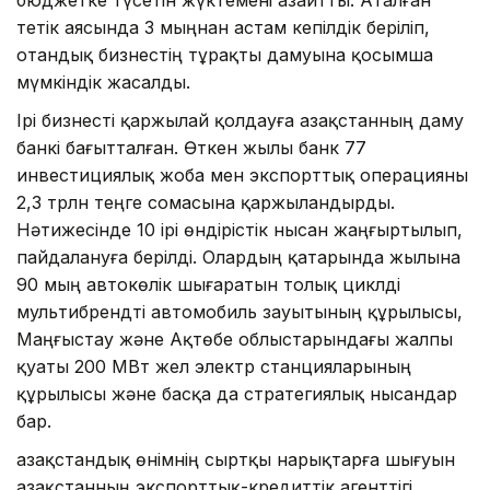
бюджетке түсетін жүктемені азайтты. Аталған
тетік аясында 3 мыңнан астам кепілдік беріліп,
отандық бизнестің тұрақты дамуына қосымша
мүмкіндік жасалды.
Ірі бизнесті қаржылай қолдауға Қазақстанның даму
банкі бағытталған. Өткен жылы банк 77
инвестициялық жоба мен экспорттық операцияны
2,3 трлн теңге сомасына қаржыландырды.
Нәтижесінде 10 ірі өндірістік нысан жаңғыртылып,
пайдалануға берілді. Олардың қатарында жылына
90 мың автокөлік шығаратын толық циклді
мультибрендті автомобиль зауытының құрылысы,
Маңғыстау және Ақтөбе облыстарындағы жалпы
қуаты 200 МВт жел электр станцияларының
құрылысы және басқа да стратегиялық нысандар
бар.
Қазақстандық өнімнің сыртқы нарықтарға шығуын
Қазақстанның экспорттық-кредиттік агенттігі