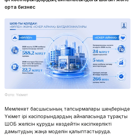
орта бизнес
Фото: Үкімет
Мемлекет басшысының тапсырмалары шеңберінде
Үкімет ірі кәсіпорындардың айналасында тұрақты
ШОБ желісін құруды көздейтін кәсіпкерлікті
дамытудың жаңа моделін қалыптастыруда.