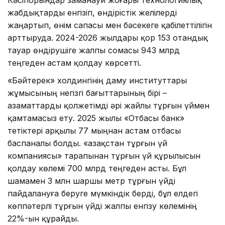
Кәсіпорындар заманауи жоғары технологиялық
жабдықтарды енгізіп, өндірістік желілерді
жаңартып, өнім сапасы мен бәсекеге қабілеттілігін
арттыруда. 2024-2026 жылдары қор 153 отандық
тауар өндірушіге жалпы сомасы 943 млрд
теңгеден астам қолдау көрсетті.
«Бәйтерек» холдингінің даму институттары
жұмысының негізгі бағыттарының бірі –
азаматтарды қолжетімді әрі жайлы тұрғын үймен
қамтамасыз ету. 2025 жылы «Отбасы банк»
тетіктері арқылы 77 мыңнан астам отбасы
баспаналы болды. «Қазақстан тұрғын үй
компаниясы» тарапынан тұрғын үй құрылысын
қолдау көлемі 700 млрд теңгеден асты. Бұл
шамамен 3 млн шаршы метр тұрғын үйді
пайдалануға беруге мүмкіндік берді, бұл елдегі
көппәтерлі тұрғын үйді жалпы енгізу көлемінің
22%-ын құрайды.