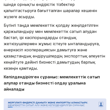
ішінде орнықты өндірістік тізбектер
қалыптастыруға бағытталған шаралар кешенін
жүзеге асырды.
Бүгінгі таңда мемлекеттік қолдау жеңілдетілген
қаржыландыру мен мемлекеттік сатып алудан
бастап, ірі кәсіпорындарды отандық
жеткізушілермен жұмыс істеуге ынталандыруға,
өнеркәсіп кооперациясын дамытуға және
қазақстандық өндірушілердің экспорттық әлеуетін
кеңейтуге дейінгі бизнесті дамытудың барлық
кезеңін қамтиды.
Кепілдендірілген сұраныс: мемлекеттік сатып
алулар отандық бизнесті қолдау құралына
айналады