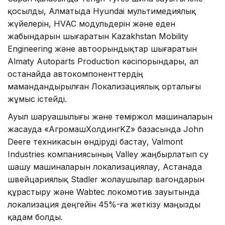
қосылды, Алматыда Hyundai мультимедиялық
жүйелерін, HVAC модульдерін және еден
жабындарын шығаратын Kazakhstan Mobility
Engineering және автоорындықтар шығаратын
Almaty Autoparts Production кәсіпорындары, ал
Қостанайда автокомпоненттердің
мамандандырылған Локализациялық орталығы
жұмыс істейді.
Ауыл шаруашылығы және теміржол машиналарын
жасауда «АгромашХолдингKZ» базасында John
Deere техникасын өндіруді бастау, Valmont
Industries компаниясының Valley жаңбырлатып су
шашу машиналарын локализациялау, Астанада
швейцариялық Stadler жолаушылар вагондарын
құрастыру және Wabtec локомотив зауытында
локализация деңгейін 45%-ға жеткізу маңызды
қадам болды.