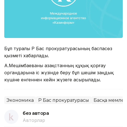
Бұл туралы ҚР Бас прокуратурасының баспасөз
қызметі хабарлады.
А.Мешімбаеваны Қазақстанның құқық қорғау
органдарына іс жүзінде беру бұл шешім заңдық
күшіне енгеннен кейін жүзеге асырылады.
Экономика
ҚР Бас прокуратурасы
Басқа мемлек
без автора
Авторлар