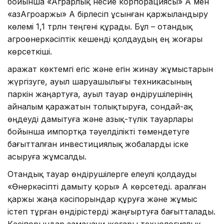
бойынша «Аграрлық несие корпорациясы» АҚ мен
«ҚазАгроҚаржы» АҚ бірлесіп ұсынған қаржыландыру
көлемі 1,1 трлн теңгені құрады. Бұл – отандық
агроөнеркәсіптік кешенді қолдаудың ең жоғары
көрсеткіші.
Қаражат көктемгі егіс және егін жинау жұмыстарын
жүргізуге, ауыл шаруашылығы техникасының
паркін жаңартуға, ауыл тауар өндірушілерінің
айналым қаражатын толықтыруға, сондай-ақ
өңдеуді дамытуға және азық-түлік тауарлары
бойынша импортқа тәуелділікті төмендетуге
бағытталған инвестициялық жобаларды іске
асыруға жұмсалды.
Отандық тауар өндірушілерге елеулі қолдауды
«Өнеркәсіпті дамыту қоры» АҚ көрсетеді. Қаралған
қаржы жаңа кәсіпорындар құруға және жұмыс
істеп тұрған өндірістерді жаңғыртуға бағытталады.