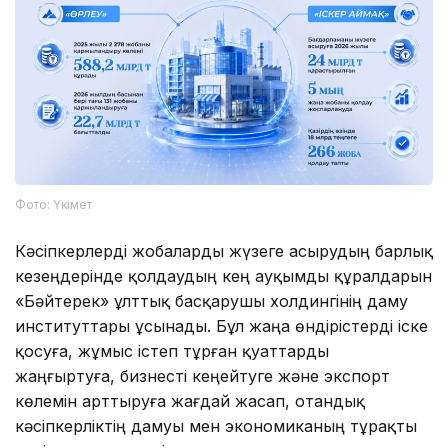
Фото: Үкімет
Кәсіпкерлерді жобаларды жүзеге асырудың барлық
кезеңдерінде қолдаудың кең ауқымды құралдарын
«Бәйтерек» ұлттық басқарушы холдингінің даму
институттары ұсынады. Бұл жаңа өндірістерді іске
қосуға, жұмыс істеп тұрған қуаттарды
жаңғыртуға, бизнесті кеңейтуге және экспорт
көлемін арттыруға жағдай жасап, отандық
кәсіпкерліктің дамуы мен экономиканың тұрақты