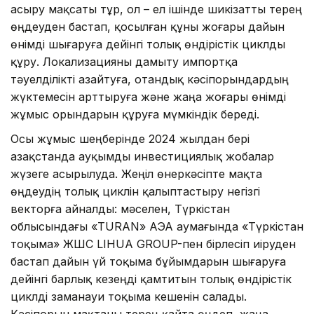
асыру мақсаты тұр, ол – ел ішінде шикізатты терең
өңдеуден бастап, қосылған құны жоғары дайын
өнімді шығаруға дейінгі толық өндірістік циклды
құру. Локализацияны дамыту импортқа
тәуелділікті азайтуға, отандық кәсіпорындардың
жүктемесін арттыруға және жаңа жоғары өнімді
жұмыс орындарын құруға мүмкіндік береді.
Осы жұмыс шеңберінде 2024 жылдан бері
Қазақстанда ауқымды инвестициялық жобалар
жүзеге асырылуда. Жеңіл өнеркәсіпте мақта
өңдеудің толық циклін қалыптастыру негізгі
векторға айналды: мәселен, Түркістан
облысындағы «TURAN» АЭА аумағында «Түркістан
тоқыма» ЖШС LIHUA GROUP-пен бірлесіп иіруден
бастап дайын үй тоқыма бұйымдарын шығаруға
дейінгі барлық кезеңді қамтитын толық өндірістік
циклді заманауи тоқыма кешенін салады.
Кәсіпорын мақтаны терең қайта өңдеп, жаңа