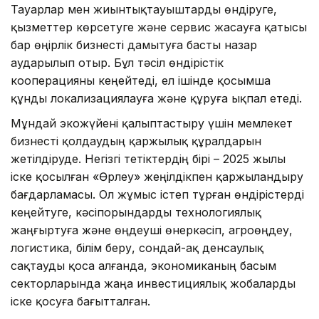
Тауарлар мен жиынтықтауыштарды өндіруге,
қызметтер көрсетуге және сервис жасауға қатысы
бар өңірлік бизнесті дамытуға басты назар
аударылып отыр. Бұл тәсіл өндірістік
кооперацияны кеңейтеді, ел ішінде қосымша
құнды локализациялауға және құруға ықпал етеді.
Мұндай экожүйені қалыптастыру үшін мемлекет
бизнесті қолдаудың қаржылық құралдарын
жетілдіруде. Негізгі тетіктердің бірі – 2025 жылы
іске қосылған «Өрлеу» жеңілдікпен қаржыландыру
бағдарламасы. Ол жұмыс істеп тұрған өндірістерді
кеңейтуге, кәсіпорындарды технологиялық
жаңғыртуға және өңдеуші өнеркәсіп, агроөңдеу,
логистика, білім беру, сондай-ақ денсаулық
сақтауды қоса алғанда, экономиканың басым
секторларында жаңа инвестициялық жобаларды
іске қосуға бағытталған.