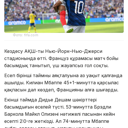
Фото: fifa.com
Кездесу АҚШ-тың Нью-Йорк–Нью-Джерси
стадионында өтті. Француз құрамасы матч бойы
басымдық танытып, үш жауапсыз гол соқты.
Есеп бірінші таймның аяқталуына аз уақыт қалғанда
ашылды. Килиан Мбаппе 45+1-минутта қарсылас
қақпасын дәл көздеп, Францияны алға шығарды.
Екінші таймда Дидье Дешам шәкірттері
басымдығын еселей түсті. 53-минутта Брэдли
Баркола Майкл Олизенің нәтижелі пасынан кейін
есепті 2:0-ге жеткізді. Ал 74-минутта Мбаппе