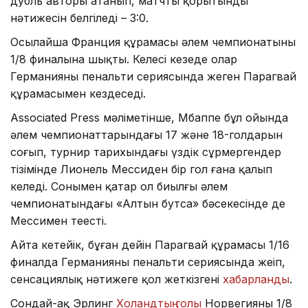
дубль авторы атанып, матчтың қорытынды
нәтижесін белгіледі – 3:0.
Осылайша Франция құрамасы әлем чемпионатының
1/8 финалына шықты. Келесі кезеңде олар
Германияны пенальти сериясында жеңген Парагвай
құрамасымен кездеседі.
Associated Press мәліметінше, Мбаппе бұл ойында
әлем чемпионаттарындағы 17 және 18-голдарын
соғып, турнир тарихындағы үздік сұрмергендер
тізімінде Лионель Мессиден бір гол ғана қалып
келеді. Сонымен қатар ол биылғы әлем
чемпионатындағы «Алтын бутса» бәсекесінде де
Мессимен теңесті.
Айта кетейік, бұған дейін Парагвай құрамасы 1/16
финалда Германияны пенальти сериясында жеңіп,
сенсациялық нәтижеге қол жеткізгені
хабарланды
.
Сондай-ақ Эрлинг
Холандтың голы
Норвегияны 1/8