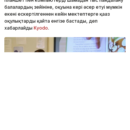
планшет пен компьютерді шамадан тыс пайдалану
балалардың зейініне, оқуына кері әсер етуі мүмкін
екені ескертілгеннен кейін мектептерге қағаз
оқулықтарды қайта енгізе бастады, деп
хабарлайды
Kyodo
.
Фото: Kyodo