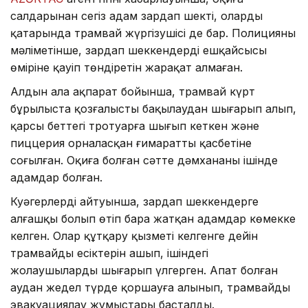
салдарынан сегіз адам зардап шекті, олардың
қатарында трамвай жүргізушісі де бар. Полицияның
мәліметінше, зардап шеккендердің ешқайсысы
өміріне қауіп төндіретін жарақат алмаған.
Алдын ала ақпарат бойынша, трамвай күрт
бұрылыста қозғалысты бақылаудан шығарып алып,
қарсы беттегі тротуарға шығып кеткен және
пиццерия орналасқан ғимараттың қасбетіне
соғылған. Оқиға болған сәтте дәмхананың ішінде
адамдар болған.
Куәгерлердің айтуынша, зардап шеккендерге
алғашқы болып өтіп бара жатқан адамдар көмекке
келген. Олар құтқару қызметі келгенге дейін
трамвайдың есіктерін ашып, ішіндегі
жолаушыларды шығарып үлгерген. Апат болған
аудан жедел түрде қоршауға алынып, трамвайды
эвакуациялау жұмыстары басталды.