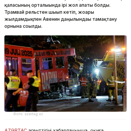
қаласының орталығында ірі жол апаты болды.
Трамвай рельстен шығып кетіп, жоғары
жылдамдықпен Авенин даңғылындағы тамақтану
орнына соғылды.
Фото: azertag.az
AZƏRTAC
агенттігінің хабарлауынша, оқиға