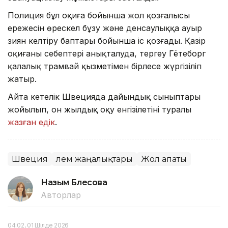
Полиция бұл оқиға бойынша жол қозғалысы
ережесін өрескел бұзу және денсаулыққа ауыр
зиян келтіру баптары бойынша іс қозғады. Қазір
оқиғаның себептері анықталуда, тергеу Гётеборг
қалалық трамвай қызметімен бірлесе жүргізіліп
жатыр.
Айта кетелік Швецияда дайындық сыныптары
жойылып, он жылдық оқу енгізілетіні туралы
жазған едік
.
Швеция
Әлем жаңалықтары
Жол апаты
Назым Бөлесова
Авторлар
04:02, 01 Шілде 2026