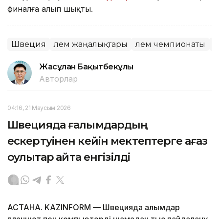
финалға алып шықты.
Швеция
Әлем жаңалықтары
Әлем чемпионаты
С
Жасұлан Бақытбекұлы
Авторлар
04:16, 21 Маусым 2026
Швецияда ғалымдардың
ескертуінен кейін мектептерге қағаз
оқулықтар қайта енгізілді
АСТАНА. KAZINFORM — Швецияда ғалымдар