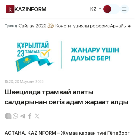
KAZINFORM
KZ
Сайлау-2026
Конституциялық реформа
Арнайы жо
Тренд:
15:20, 20 Маусым 2025
Швецияда трамвай апаты
салдарынан сегіз адам жарақат алды
АСТАНА. KAZINFORM – Жұмаға қараған түні Гётеборг