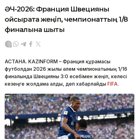
ӘЧ-2026: Франция Швецияны
ойсырата жеңіп, чемпионаттың 1/8
финалына шықты
АСТАНА. KAZINFORM – Франция құрамасы
футболдан 2026 жылғы әлем чемпионатының 1/16
финалында Швецияны 3:0 есебімен жеңіп, келесі
кезеңге жолдама алды, деп хабарлайды
FIFA
.