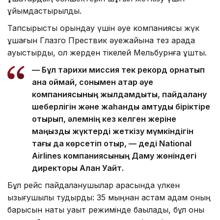
ұйымдастырылды.
Тапсырысты орындау үшін әуе компаниясы жүк
ұшағын Глазго Прествик әуежайына тез арада
ауыстырды, ол жерден тікелей Мельбурнға ұшты.
— Бұл тарихи миссия тек рекорд орнатып
қана қоймай, сонымен қатар әуе
компаниясының жылдамдықты, пайдалану
шеберлігін және жаһандық қамтуды біріктіре
отырып, әлемнің кез келген жеріне
маңызды жүктерді жеткізу мүмкіндігін
тағы да көрсетіп отыр, — деді National
Airlines компаниясының Даму жөніндегі
директоры Алан Уайт.
Бұл рейс пайдаланушылар арасында үлкен
қызығушылық тудырды: 35 мыңнан астам адам оның
барысын нақты уақыт режимінде бақылады, бұл оны