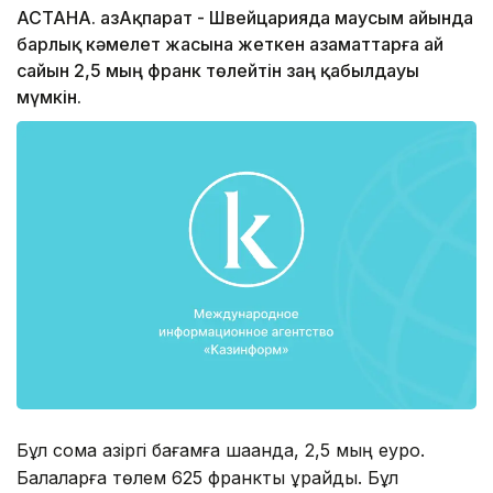
АСТАНА. ҚазАқпарат - Швейцарияда маусым айында
барлық кәмелет жасына жеткен азаматтарға ай
сайын 2,5 мың франк төлейтін заң қабылдауы
мүмкін.
Бұл сома қазіргі бағамға шаққанда, 2,5 мың еуро.
Балаларға төлем 625 франкты құрайды. Бұл