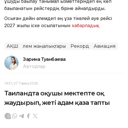
ұшуды бақылау танымал қызметтеріндегі ең көп
бақыланатын рейстердің біріне айналдырды.
Осыған дейін әлемдегі ең ұзақ тікелей әуе рейсі
2027 жылы іске қосылатынын
хабарладық
.
АҚШ
Әлем жаңалықтары
Рекорд
Авиация
Зарина Туғанбаева
Авторлар
14:51, 07 Тамыз 2026
Таиландта оқушы мектепте оқ
жаудырып, жеті адам қаза тапты