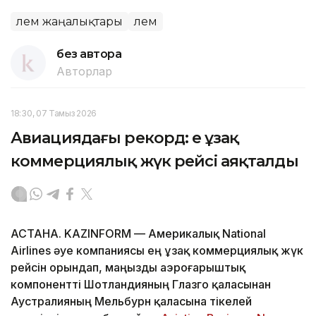
Әлем жаңалықтары
Әлем
без автора
Авторлар
18:30, 07 Тамыз 2026
Авиациядағы рекорд: ең ұзақ
коммерциялық жүк рейсі аяқталды
АСТАНА. KAZINFORM — Америкалық National
Airlines әуе компаниясы ең ұзақ коммерциялық жүк
рейсін орындап, маңызды аэроғарыштық
компонентті Шотландияның Глазго қаласынан
Аустралияның Мельбурн қаласына тікелей