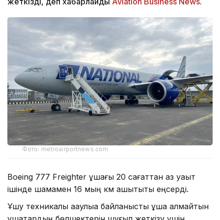
жеткізді, деп хабарлайды
Aviation Business News
.
Фото: metroairportnews.com
Boeing 777 Freighter ұшағы 20 сағаттан аз уақыт
ішінде шамамен 16 мың км қашықтықты еңсерді.
Ұшу техникалық ақаулыққа байланысты ұша алмайтын
ұшақтардың бөлшектерін шұғыл жеткізу үшін