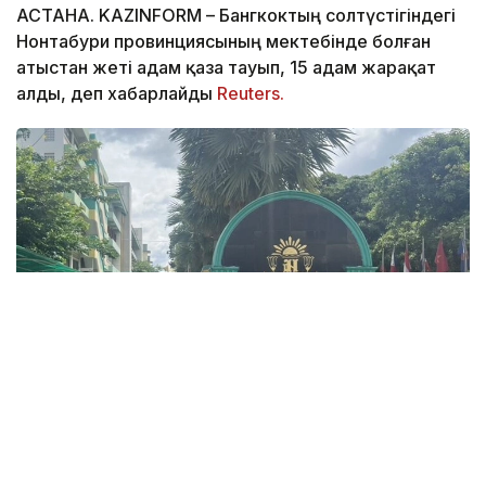
АСТАНА. KAZINFORM – Бангкоктың солтүстігіндегі
Нонтабури провинциясының мектебінде болған
атыстан жеті адам қаза тауып, 15 адам жарақат
алды, деп хабарлайды
Reuters.
Фото: ข่าวสด
Қаза болғандар арасында үш мұғалім, үш оқушы