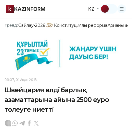
KAZINFORM
KZ
Сайлау-2026
Конституциялық реформа
Арнайы жо
Тренд:
09:07, 01 Ақпан 2016
Швейцария елдің барлық
азаматтарына айына 2500 еуро
төлеуге ниетті