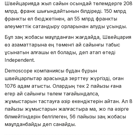
Швейцарияда жыл сайын осындай төлемдерге 208
млрд. франк шығындайтынын білдіреді. 150 млрд
франкты ел бюджетінен, ал 55 млрд франкты
әлеуметтік сақтандыру қорларынан алуды ұсынды.
Бұл заң жобасы мақұлданған жағдайда, Швейцария
өз азаматтарына ең төменгі ай сайынғы табыс
ұсынатын алғашқы ел болады, деп атап өтеді
Independent.
Demoscope компаниясы бұдан бұрын
швейцарлықтар арасында зерттеу жүргізді, оған
1076 адам қатысты. Олардың тек 2 пайызы ғана
егер ай сайынғы төлем тағайындалса,
жұмыстарын тастауға әзір екендіктерін айтқан. Ал 8
пайызы жұмыстарын жалғастыра ма, жоқ па әзірге
білмейтіндерін белгілеген, 56 пайызы заң жобасы
мақұлданбайды деп санайды.