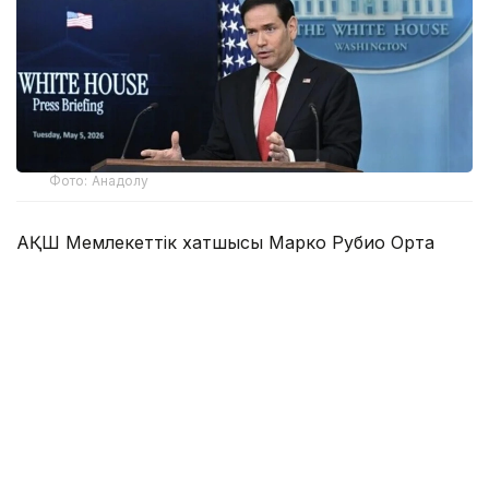
Фото: Анадолу
АҚШ Мемлекеттік хатшысы Марко Рубио Орта
дәліз деп те аталатын Транскаспий сауда бағыты
бойындағы жеке сектор инвестицияларына қолдау
көрсететін Транскаспий бастамасы қорының
құрылғанын мәлімдеді.
Әзербайжан мен Армения арасындағы бейбіт
келісімдердің бірінші жылдығына орай мәлімдеме
жасаған Рубио жаңа директорлар кеңесі
құрылғаннан және АҚШ үкіметі 201 млн доллар