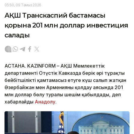
05:50, 09 Тамыз 2026
АҚШ Транскаспий бастамасы
қорына 201 млн доллар инвестиция
салады
АСТАНА. KAZINFORM – АҚШ Мемлекеттік
департаменті Оңтүстік Кавказда берік әрі тұрақты
бейбітшілікті қамтамасыз етуге күш салып жатқан
Әзербайжан мен Арменияны қолдау аясында 201
млн доллар бөлу туралы шешім қабылдады, деп
хабарлайды
Анадолу
.