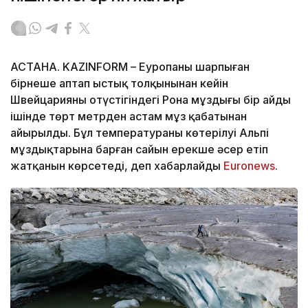
АСТАНА. KAZINFORM – Еуропаны шарпыған
бірнеше аптап ыстық толқынынан кейін
Швейцарияның оңтүстігіндегі Рона мұздығы бір айдың
ішінде төрт метрден астам мұз қабатынан
айырылды. Бұл температураның көтерілуі Альпі
мұздықтарына барған сайын ерекше әсер етіп
жатқанын көрсетеді, деп хабарлайды
Еuronews
.