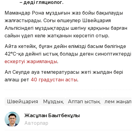
– деді гляциолог.
Мамандар Рона мұздығын жаз бойы бақылауды
жалғастырады. Соңғы өлшеулер Швейцария
Альпісіндегі мұздықтардың шегіну қарқыны барған
сайын үдеп келе жатқанын көрсетіп отыр.
Айта кетейік, бұған дейін еліміздің басым бөлігінде
42°C-қа дейінгі ыстық болады деген синоптиктердің
ескертуі жарияланды
.
Ал Сеулде ауа температурасы жеті жылдан бері
алғаш рет
40 градустан асты
.
Швейцария
Мұздық
Аптап ыстық
Әлем жаңал
Жасұлан Бақытбекұлы
Авторлар