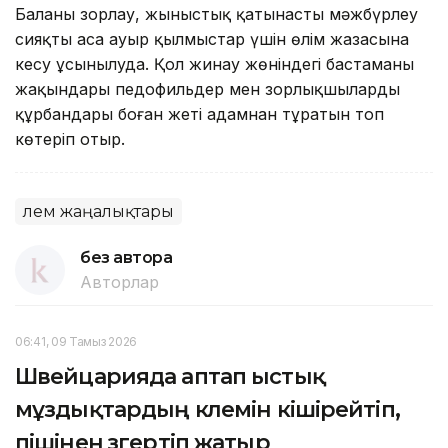
Баланы зорлау, жыныстық қатынасты мәжбүрлеу
сияқты аса ауыр қылмыстар үшін өлім жазасына
кесу ұсынылуда. Қол жинау жөніндегі бастаманы
жақындары педофильдер мен зорлықшылардың
құрбандары боған жеті адамнан тұратын топ
көтеріп отыр.
Әлем жаңалықтары
без автора
Авторлар
06:41, 09 Тамыз 2026
Швейцарияда аптап ыстық
мұздықтардың көлемін кішірейтіп,
пішінен өзгертіп жатыр