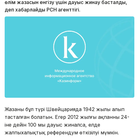
өлім жазасын енгізу үшін дауыс жинау басталды,
деп хабарлайды РСН агенттігі.
Жазаның бұл түрі Швейцарияда 1942 жылы алып
тасталған болатын. Егер 2012 жылғы ақпанның 24-
іне дейін 100 мың дауыс жиналса, елде
жалпыхалықтық референдум өткізілуі мүмкін.