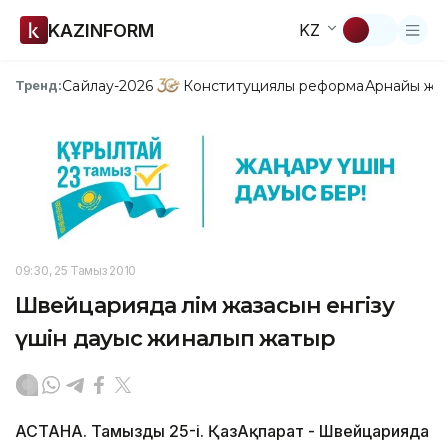
KAZINFORM
KZ
Сайлау-2026
Конституциялық реформа
Арнайы жо
Тренд:
09:30, 25 Тамыз 2010
Швейцарияда өлім жазасын енгізу
үшін дауыс жиналып жатыр
АСТАНА. Тамыздың 25-і. ҚазАқпарат - Швейцарияда