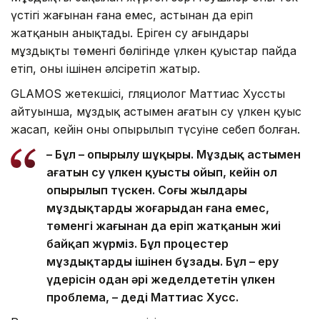
үстіңгі жағынан ғана емес, астынан да еріп
жатқанын анықтады. Еріген су ағындары
мұздықтың төменгі бөлігінде үлкен қуыстар пайда
етіп, оны ішінен әлсіретіп жатыр.
GLAMOS жетекшісі, гляциолог Маттиас Хусстың
айтуынша, мұздық астымен ағатын су үлкен қуыс
жасап, кейін оның опырылып түсуіне себеп болған.
– Бұл – опырылу шұңқыры. Мұздық астымен
ағатын су үлкен қуысты ойып, кейін ол
опырылып түскен. Соңғы жылдары
мұздықтардың жоғарыдан ғана емес,
төменгі жағынан да еріп жатқанын жиі
байқап жүрміз. Бұл процестер
мұздықтарды ішінен бұзады. Бұл – еру
үдерісін одан әрі жеделдететін үлкен
проблема, – деді Маттиас Хусс.