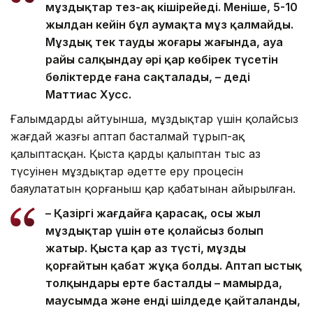
мұздықтар тез-ақ кішірейеді. Меніңше, 5-10
жылдан кейін бұл аумақта мұз қалмайды.
Мұздық тек таудың жоғары жағында, ауа
райы салқындау әрі қар көбірек түсетін
бөліктерде ғана сақталады, – деді
Маттиас Хусс.
Ғалымдардың айтуынша, мұздықтар үшін қолайсыз
жағдай жазғы аптап басталмай тұрып-ақ
қалыптасқан. Қыста қардың қалыптан тыс аз
түсуінен мұздықтар әдетте еру процесін
баяулататын қорғаныш қар қабатынан айырылған.
– Қазіргі жағдайға қарасақ, осы жыл
мұздықтар үшін өте қолайсыз болып
жатыр. Қыста қар аз түсті, мұзды
қорғайтын қабат жұқа болды. Аптап ыстық
толқындары ерте басталды – мамырда,
маусымда және енді шілдеде қайталанды,