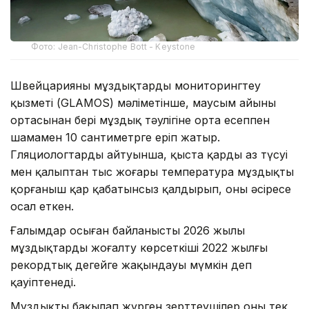
Фото: Jean-Christophe Bott - Keystone
Швейцарияның мұздықтарды мониторингтеу
қызметі (GLAMOS) мәліметінше, маусым айының
ортасынан бері мұздық тәулігіне орта есеппен
шамамен 10 сантиметрге еріп жатыр.
Гляциологтардың айтуынша, қыста қардың аз түсуі
мен қалыптан тыс жоғары температура мұздықты
қорғаныш қар қабатынсыз қалдырып, оны әсіресе
осал еткен.
Ғалымдар осыған байланысты 2026 жылы
мұздықтардың жоғалту көрсеткіші 2022 жылғы
рекордтық деңгейге жақындауы мүмкін деп
қауіптенеді.
Мұздықты бақылап жүрген зерттеушілер оның тек