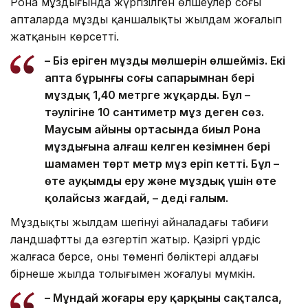
Рона мұздығында жүргізілген өлшеулер соңғы
апталарда мұздың қаншалықты жылдам жоғалып
жатқанын көрсетті.
– Біз еріген мұздың мөлшерін өлшейміз. Екі
апта бұрынғы соңғы сапарымнан бері
мұздық 1,40 метрге жұқарды. Бұл –
тәулігіне 10 сантиметр мұз деген сөз.
Маусым айының ортасында биыл Рона
мұздығына алғаш келген кезімнен бері
шамамен төрт метр мұз еріп кетті. Бұл –
өте ауқымды еру және мұздық үшін өте
қолайсыз жағдай, – деді ғалым.
Мұздықтың жылдам шегінуі айналадағы табиғи
ландшафтты да өзгертіп жатыр. Қазіргі үрдіс
жалғаса берсе, оның төменгі бөліктері алдағы
бірнеше жылда толығымен жоғалуы мүмкін.
– Мұндай жоғары еру қарқыны сақталса,