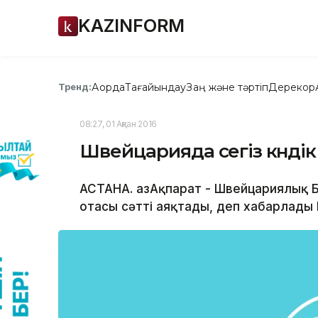
KAZINFORM
Ақорда
Тағайындау
Заң және тәртіп
Дерекқор
Тренд:
08:27, 01 Ақпан 2016
Швейцарияда сегіз күндік 
АСТАНА. ҚазАқпарат - Швейцариялық 
отасы сәтті аяқтады, деп хабарлады 