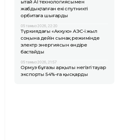
Қытай AI технологиясымен
жабдықталған екі спутникті
орбитаға шығарды
05 тамыз 2026, 22:20
Түркиядағы «Аккую» АЭС-і жыл
соңына дейін сынақ режимінде
электр энергиясын өндіре
бастайды
05 тамыз 2026, 21:57
Ормуз бұғазы арқылы негізгі тауар
экспорты 54%-ға қысқарды