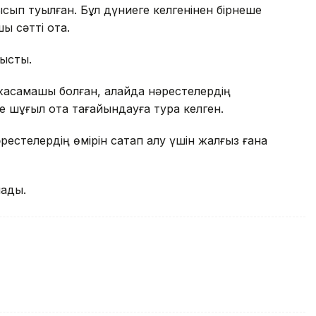
сып туылған. Бұл дүниеге келгенінен бірнеше
қы сәтті ота.
тысты.
жасамақшы болған, алайда нәрестелердің
е шұғыл ота тағайындауға тура келген.
естелердің өмірін сақтап қалу үшін жалғыз ғана
лады.