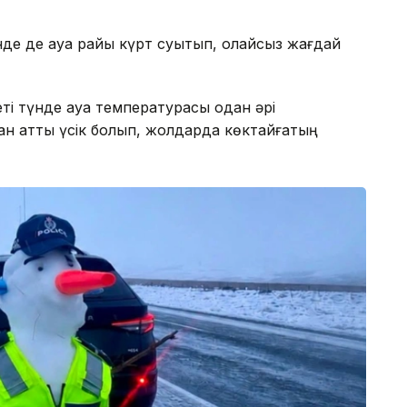
нде де ауа райы күрт суытып, қолайсыз жағдай
ті түнде ауа температурасы одан әрі
н қатты үсік болып, жолдарда көктайғақтың