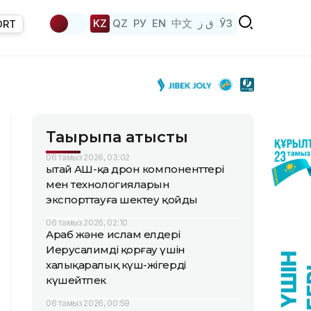
KZ
QZ
РУ
EN
中文
ق ز
ЎЗ
ORT
Тақырыпқа қатысты
06 тамыз 2026, 03:02
Қытай АҚШ-қа дрон компоненттері
мен технологияларын
экспорттауға шектеу қойды
06 тамыз 2026, 02:10
Араб және ислам елдері
Иерусалимді қорғау үшін
халықаралық күш-жігерді
күшейтпек
06 тамыз 2026, 00:59