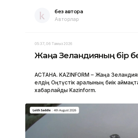
без автора
Авторлар
05:37, 06 Тамыз 2026
Жаңа Зеландияның бір бө
АСТАНА. KAZINFORM – Жаңа Зеландияны
елдің Оңтүстік аралының биік аймақт
хабарлайды Kazinform.