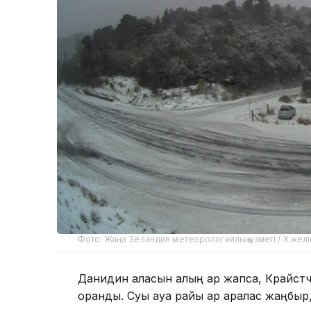
Фото: Жаңа Зеландия метеорологиялық қызметі / X желі
Данидин қаласын қалың қар жапса, Крайст
оранды. Суық ауа райы қар аралас жаңбыр