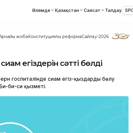
Әлемде
Қазақстан
Саясат
Талдау
SP
Арнайы жоба
Конституциялық реформа
Сайлау-2026
сиам егіздерін сәтті бөлді
Берн госпиталінде сиам егіз-қыздарды бөлу
Би-би-си қызметі.