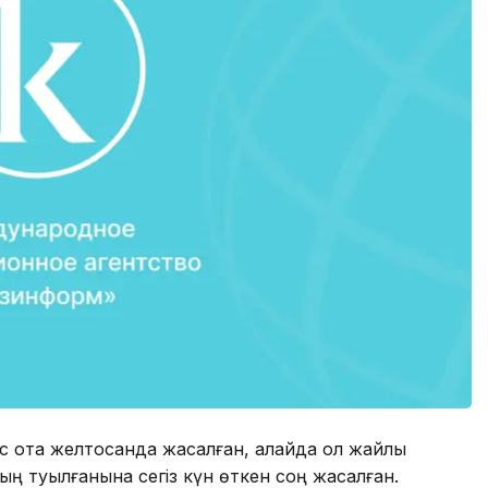
 ота желтоқсанда жасалған, алайда ол жайлы
ың туылғанына сегіз күн өткен соң жасалған.