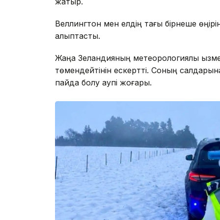
жатыр.
Веллингтон мен елдің тағы бірнеше өңірі
қалыптасты.
Жаңа Зеландияның метеорологиялық қызме
төмендейтінін ескертті. Соның салдарына
пайда болу қаупі жоғары.