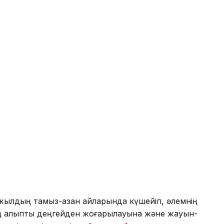
жылдың тамыз-қазан айларында күшейіп, әлемнің
ң қалыпты деңгейден жоғарылауына және жауын-