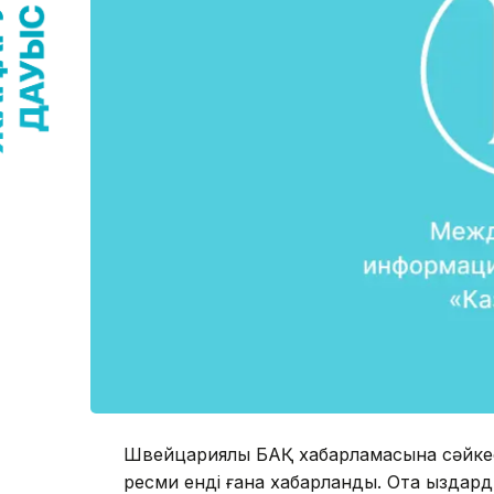
Швейцариялық БАҚ хабарламасына сәйкес
ресми енді ғана хабарланды. Ота қыздард