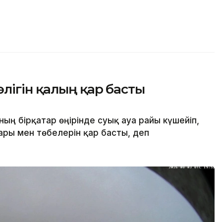
лігін қалың қар басты
ң бірқатар өңірінде суық ауа райы күшейіп,
ары мен төбелерін қар басты, деп