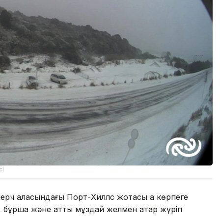
сі
черч қаласындағы Порт-Хиллс жотасы ақ көрпеге
, бұршақ және қатты мұздай желмен қатар жүріп