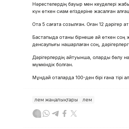
Нәрестелердің бауыр мен кеуделері жабы
күн өткен сиам егіздеріне жасалған алғаш
Ота 5 сағатқа созылған. Оған 12 дәрігер қа
Бастапқыда отаны бірнеше ай өткен соң 
денсаулығы нашарлаған соң, дәрігерлерг
Дәрігерлердің айтуынша, оларды бөлу нәр
мүмкіндік болған.
Мұндай оталарда 100-ден бірі ғана тірі қа
Әлем жаңалықтары
Әлем