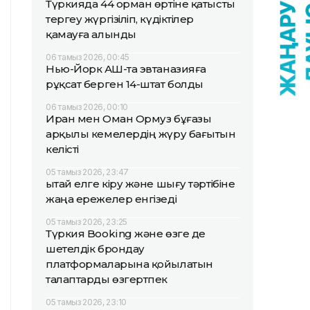
Түркияда 44 орман өртіне қатысты
тергеу жүргізіліп, күдіктілер
қамауға алынды
06 тамыз 2026, 00:45
Нью-Йорк АҚШ-та эвтаназияға
рұқсат берген 14-штат болды
06 тамыз 2026, 00:10
Иран мен Оман Ормуз бұғазы
арқылы кемелердің жүру бағытын
келісті
05 тамыз 2026, 23:47
Қытай елге кіру және шығу тәртібіне
жаңа ережелер енгізеді
05 тамыз 2026, 23:25
Түркия Booking және өзге де
шетелдік брондау
платформаларына қойылатын
талаптарды өзгертпек
05 тамыз 2026, 23:10