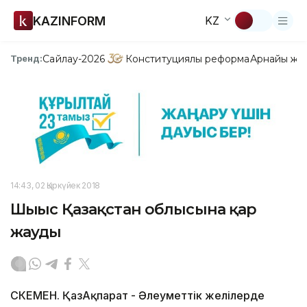
KAZINFORM
KZ
Сайлау-2026
Конституциялық реформа
Арнайы жо
Тренд:
14:43, 02 Қыркүйек 2018
Шығыс Қазақстан облысына қар
жауды
ӨСКЕМЕН. ҚазАқпарат - Әлеуметтік желілерде