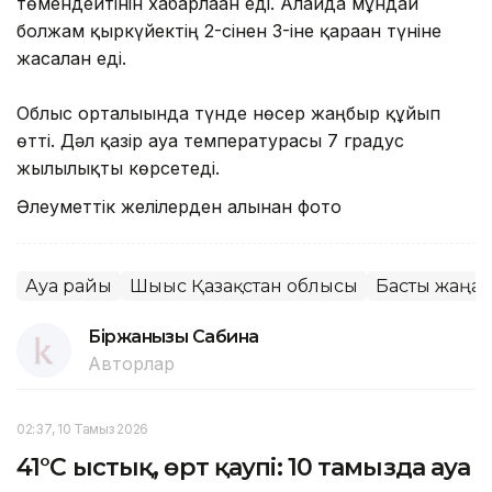
төмендейтінін хабарлаған еді. Алайда мұндай
болжам қыркүйектің 2-сінен 3-іне қараған түніне
жасалған еді.
Облыс орталығында түнде нөсер жаңбыр құйып
өтті. Дәл қазір ауа температурасы 7 градус
жылылықты көрсетеді.
Әлеуметтік желілерден алынған фото
Ауа райы
Шығыс Қазақстан облысы
Басты жаңа
Біржанқызы Сабина
Авторлар
02:37, 10 Тамыз 2026
41°C ыстық, өрт қаупі: 10 тамызда ауа