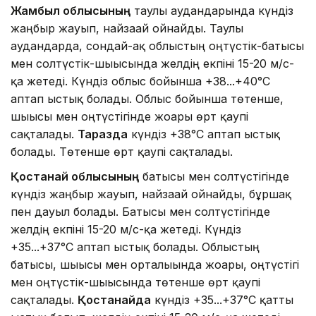
Жамбыл облысының
таулы аудандарында күндіз
жаңбыр жауып, найзағай ойнайды. Таулы
аудандарда, сондай-ақ облыстың оңтүстік-батысы
мен солтүстік-шығысында желдің екпіні 15-20 м/с-
қа жетеді. Күндіз облыс бойынша +38...+40°C
аптап ыстық болады. Облыс бойынша төтенше,
шығысы мен оңтүстігінде жоғары өрт қаупі
сақталады.
Таразда
күндіз +38°C аптап ыстық
болады. Төтенше өрт қаупі сақталады.
Қостанай облысының
батысы мен солтүстігінде
күндіз жаңбыр жауып, найзағай ойнайды, бұршақ
пен дауыл болады. Батысы мен солтүстігінде
желдің екпіні 15-20 м/с-қа жетеді. Күндіз
+35...+37°C аптап ыстық болады. Облыстың
батысы, шығысы мен орталығында жоғары, оңтүстігі
мен оңтүстік-шығысында төтенше өрт қаупі
сақталады.
Қостанайда
күндіз +35...+37°C қатты