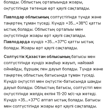
болады. Облыстың орталығында жоғары,
оңтүстігінде төтенше өрт қаупі сақталады.
Павлодар облысының
солтүстігінде түнде және
таңертең тұман түседі. Күндіз +35...+38°C қатты
ыстық болады. Облыстың орталығы мен
оңтүстігінде жоғары өрт қаупі сақталады.
Павлодарда
күндіз +35...+37°C қатты ыстық
болады. Жоғары өрт қаупі сақталады.
Солтүстік Қазақстан облысының
батысы мен
солтүстігінде күндіз жаңбыр жауып, найзағай
ойнайды, бұршақ пен дауыл болады. Түнде және
таңертең облыстың батысында тұман түседі.
Күндіз оңтүстігі мен оңтүстік-батысында шаңды
дауыл болады. Облыстың батысы, солтүстігі мен
оңтүстігінде желдің екпіні 15-20 м/с-қа жетеді.
Күндіз +35...+37°C аптап ыстық болады. Батысы
мен солтүстігінде жоғары өрт қаупі сақталады.