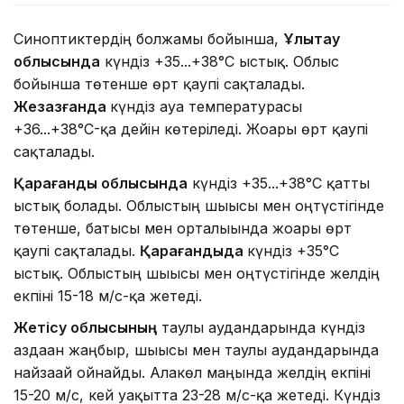
Синоптиктердің болжамы бойынша,
Ұлытау
облысында
күндіз +35...+38°C ыстық. Облыс
бойынша төтенше өрт қаупі сақталады.
Жезқазғанда
күндіз ауа температурасы
+36...+38°C-қа дейін көтеріледі. Жоғары өрт қаупі
сақталады.
Қарағанды облысында
күндіз +35...+38°C қатты
ыстық болады. Облыстың шығысы мен оңтүстігінде
төтенше, батысы мен орталығында жоғары өрт
қаупі сақталады.
Қарағандыда
күндіз +35°C
ыстық. Облыстың шығысы мен оңтүстігінде желдің
екпіні 15-18 м/с-қа жетеді.
Жетісу облысының
таулы аудандарында күндіз
аздаған жаңбыр, шығысы мен таулы аудандарында
найзағай ойнайды. Алакөл маңында желдің екпіні
15-20 м/с, кей уақытта 23-28 м/с-қа жетеді. Күндіз