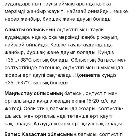
аудандарының таулы аймақтарында қысқа
мерзімді жаңбыр жауып, найзағай ойнайды. Кешке
нөсер жаңбыр, бұршақ және дауыл болады.
Алматы облысының
оңтүстігі мен таулы
аудандарында қысқа мерзімді жаңбыр жауып,
найзағай ойнайды. Кешке таулы аудандарда
жаңбыр, бұршақ және дауыл болады. Күндіз
+35...+38°C ыстық болады. Облыстың батысы мен
солтүстігінде төтенше, оңтүстігі мен шығысында
жоғары өрт қаупі сақталады.
Қонаевта
күндіз
+35...+37°C ыстық болады.
Маңғыстау облысының
батысы, оңтүстігі мен
орталығында күндіз желдің екпіні 15-20 м/с-қа
жетеді. Облыстың батысында жоғары, солтүстік-
шығысы мен орталығында төтенше өрт қаупі
сақталады.
Ақтауда
жоғары өрт қаупі сақталады.
Батыс Қазақстан облысының
батысы, солтүстігі