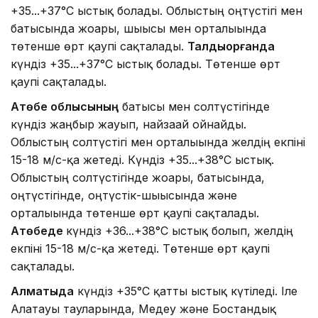
+35...+37°C ыстық болады. Облыстың оңтүстігі мен
батысында жоғары, шығысы мен орталығында
төтенше өрт қаупі сақталады.
Талдықорғанда
күндіз +35...+37°C ыстық болады. Төтенше өрт
қаупі сақталады.
Ақтөбе облысының
батысы мен солтүстігінде
күндіз жаңбыр жауып, найзағай ойнайды.
Облыстың солтүстігі мен орталығында желдің екпіні
15-18 м/с-қа жетеді. Күндіз +35...+38°C ыстық.
Облыстың солтүстігінде жоғары, батысында,
оңтүстігінде, оңтүстік-шығысында және
орталығында төтенше өрт қаупі сақталады.
Ақтөбеде
күндіз +36...+38°C ыстық болып, желдің
екпіні 15-18 м/с-қа жетеді. Төтенше өрт қаупі
сақталады.
Алматыда
күндіз +35°C қатты ыстық күтіледі. Іле
Алатауы тауларында, Медеу және Бостандық