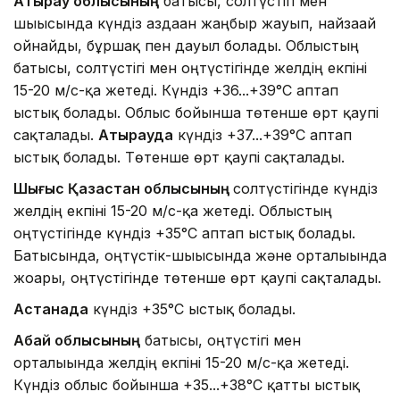
Атырау облысының
батысы, солтүстігі мен
шығысында күндіз аздаған жаңбыр жауып, найзағай
ойнайды, бұршақ пен дауыл болады. Облыстың
батысы, солтүстігі мен оңтүстігінде желдің екпіні
15-20 м/с-қа жетеді. Күндіз +36...+39°C аптап
ыстық болады. Облыс бойынша төтенше өрт қаупі
сақталады.
Атырауда
күндіз +37...+39°C аптап
ыстық болады. Төтенше өрт қаупі сақталады.
Шығыс Қазақстан облысының
солтүстігінде күндіз
желдің екпіні 15-20 м/с-қа жетеді. Облыстың
оңтүстігінде күндіз +35°C аптап ыстық болады.
Батысында, оңтүстік-шығысында және орталығында
жоғары, оңтүстігінде төтенше өрт қаупі сақталады.
Астанада
күндіз +35°C ыстық болады.
Абай облысының
батысы, оңтүстігі мен
орталығында желдің екпіні 15-20 м/с-қа жетеді.
Күндіз облыс бойынша +35...+38°C қатты ыстық