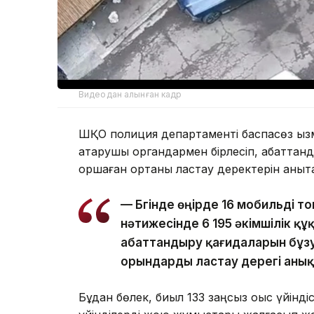
Видеодан алынған кадр
ШҚО полиция департаменті баспасөз қызме
атқарушы органдармен бірлесіп, абаттанд
қоршаған ортаны ластау деректерін анықта
— Бүгінде өңірде 16 мобильді 
нәтижесінде 6 195 әкімшілік қ
абаттандыру қағидаларын бұзу
орындарды ластау дерегі анық
Бұдан бөлек, биыл 133 заңсыз қоқыс үйінд