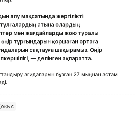
атыр.
н алу мақсатында жергілікті
 тұлғалардың атына олардың
ептер мен жағдайларды жою туралы
е, өңір тұрғындарын қоршаған ортаға
ғидаларын сақтауға шақырамыз. Өңір
кершілігі, — делінген ақпаратта.
аттандыру қағидаларын бұзған 27 мыңнан астам
еді.
Қоқыс