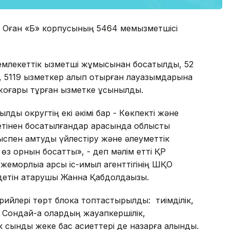
ті. Оған «Б» корпусының 5464 мемқызметшісі
емлекеттік қызметші жұмысынан босатылды, 52
 5119 қызметкер алып отырған лауазымдарына
і жоғары тұрған қызметке ұсынылды.
ық округтің екі әкімі бар - Көкпекті және
етінен босатылғандар арасында облыстық
спен қамтуды үйлестіру және әлеуметтік
өз орнын босатты», - деп мәлім етті ҚР
емқорлыққа қарсы іс-қимыл агенттігінің ШҚО
тін атқарушы Жанна Қабдолдақызы.
рийлері төрт блокқа топтастырылды: тиімділік,
у. Сондай-ақ олардың жауапкершілік,
к сынды жеке бас қасиеттері де назарға алынды.