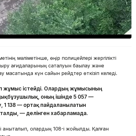
тінің мәліметінше, өңір полицейлері жергілікті
ыру қағидаларының сақталуын бақылау және
у мақсатында күн сайын рейдтер өткізіп келеді.
топ жұмыс істейді. Олардың жұмысының
ұқықбұзушылық, оның ішінде 5 057 —
, 1 138 — ортақ пайдаланылатын
талды, — делінген хабарламада.
ісі анықталып, олардың 108-і жойылды. Қалған