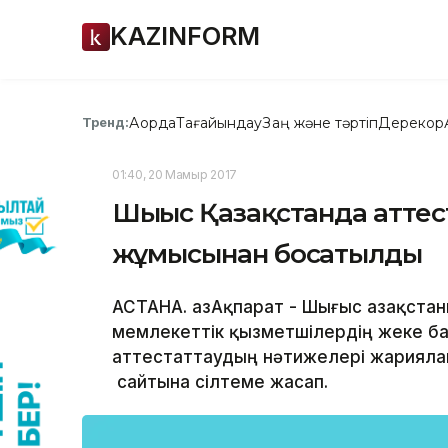
KAZINFORM
Ақорда
Тағайындау
Заң және тәртіп
Дерекқор
Тренд:
01:40, 20 Мамыр 2017
Шығыс Қазақстанда аттест
жұмысынан босатылды
АСТАНА. ҚазАқпарат - Шығыс Қазақста
мемлекеттік қызметшілердің жеке ба
аттестаттаудың нәтижелері жариялан
сайтына сілтеме жасап.