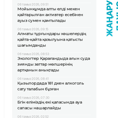
06 тамыз 2026, 09:51
Мойынқұмда алты елді мекен
қайтарылған активтер есебінен
ауыз сумен қамтылады
06 тамыз 2026, 09:15
Алматы тұрғындары көшелердің
қайта-қайта қазылуына қатысты
шағымданды
06 тамыз 2026, 08:53
Экологтер Қарағандыда ағын суда
зиянды заттар мөлшерінің
артқанын анықтады
06 тамыз 2026, 08:41
Қызылордада 181 дүкен алкоголь
сату талабын бұзған
06 тамыз 2026, 07:30
Бүгін еліміздің екі қаласында ауа
сапасы нашарлайды
06 тамыз 2026, 02:52