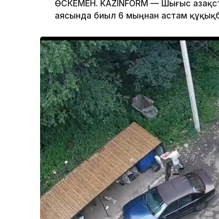
ӨСКЕМЕН. KAZINFORM — Шығыс Қазақст
аясында биыл 6 мыңнан астам құқық