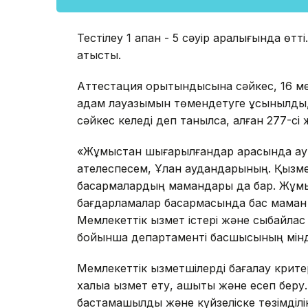
Тестілеу 1 ақпан - 5 сәуір аралығында өт
қатысты.
Аттестация қорытындысына сәйкес, 16 м
адам лауазымын төмендетуге ұсынылды,
сәйкес келеді деп танылса, қалған 277-с
«Жұмыстан шығарылғандар арасында ауылд
қателеспесем, Ұлан аудандарының. Қызм
басқармалардың мамандары да бар. Жұмы
бағдарламалар басқармасында бас маман 
Мемлекеттік қызмет істері және сыбайлас ж
бойынша департаменті басшысының мінде
Мемлекеттік қызметшілерді бағалау крите
халыққа қызмет ету, ашықтық және есеп бер
бастамашылдық және күйзеліске төзімділі