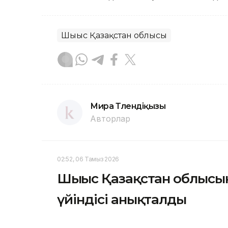
Шығыс Қазақстан облысы
Мира Төлендіқызы
Авторлар
02:52, 06 Тамыз 2026
Шығыс Қазақстан облысын
үйіндісі анықталды