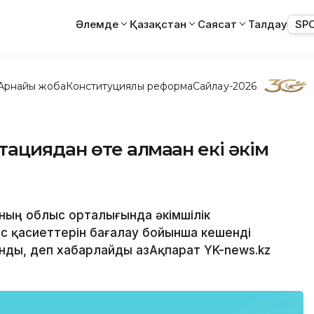
Әлемде
Қазақстан
Саясат
Талдау
SP
Арнайы жоба
Конституциялық реформа
Сайлау-2026
ациядан өте алмаған екі әкім
нның облыс орталығында әкімшілік
с қасиеттерін бағалау бойынша кешенді
ды, деп хабарлайды ҚазАқпарат YK-news.kz