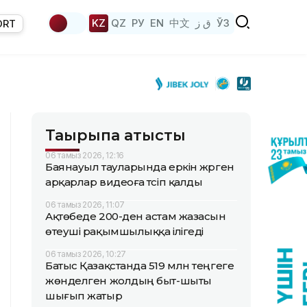
KZ
QZ
РУ
EN
中文
ق ز
ЎЗ
ORT
Тақырыпқа қатысты
06 тамыз 2026, 12:16
Баянауыл тауларында еркін жүрген
арқарлар видеоға түсіп қалды
06 тамыз 2026, 11:07
Ақтөбеде 200-ден астам жазасын
өтеуші рақымшылыққа ілігеді
06 тамыз 2026, 10:27
Батыс Қазақстанда 519 млн теңгеге
жөнделген жолдың быт-шыты
шығып жатыр