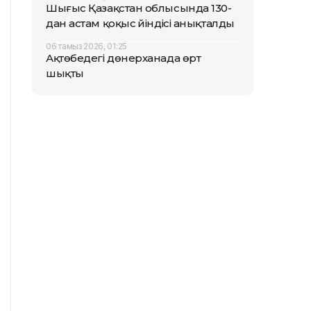
Шығыс Қазақстан облысында 130-
дан астам қоқыс үйіндісі анықталды
06 тамыз 2026, 01:25
Ақтөбедегі дөнерханада өрт
шықты