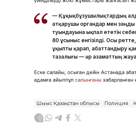
үйінділерді жою жұмыстары жалғасып ж
— Құқықбұзушылықтардың алды
атқарушы органдар мен заңды
туындауына ықпал ететін себ
80 ұсыныс енгізілді. Осы ретт
ұқыпты қарап, абаттандыру қа
тазалығы — әр азаматтың жауап
Еске салайық, осыған дейін Астанада аб
адамға айыппұл
салынғаны
хабарланған 
Шығыс Қазақстан облысы
Полиция