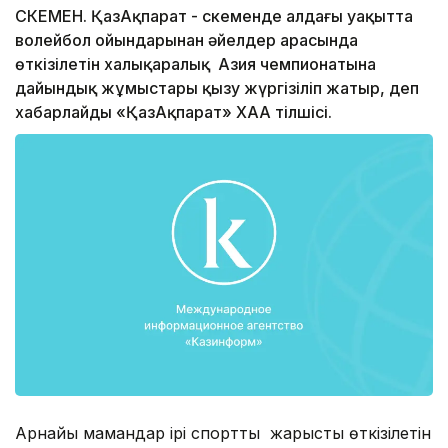
ӨСКЕМЕН. ҚазАқпарат - Өскеменде алдағы уақытта
волейбол ойындарынан әйелдер арасында
өткізілетін халықаралық Азия чемпионатына
дайындық жұмыстары қызу жүргізіліп жатыр, деп
хабарлайды «ҚазАқпарат» ХАА тілшісі.
Арнайы мамандар ірі спорттық жарысты өткізілетін