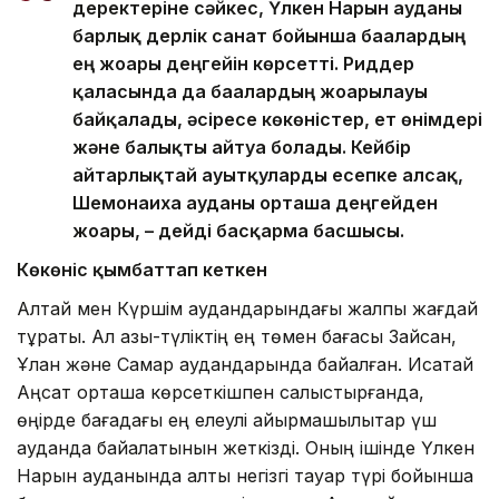
деректеріне сәйкес, Үлкен Нарын ауданы
барлық дерлік санат бойынша бағалардың
ең жоғары деңгейін көрсетті. Риддер
қаласында да бағалардың жоғарылауы
байқалады, әсіресе көкөністер, ет өнімдері
және балықты айтуға болады. Кейбір
айтарлықтай ауытқуларды есепке алсақ,
Шемонаиха ауданы орташа деңгейден
жоғары, – дейді басқарма басшысы.
Көкөніс қымбаттап кеткен
Алтай мен Күршім аудандарындағы жалпы жағдай
тұрақты. Ал азық-түліктің ең төмен бағасы Зайсан,
Ұлан және Самар аудандарында байқалған. Исатай
Аңсат орташа көрсеткішпен салыстырғанда,
өңірде бағадағы ең елеулі айырмашылықтар үш
ауданда байқалатынын жеткізді. Оның ішінде Үлкен
Нарын ауданында алты негізгі тауар түрі бойынша