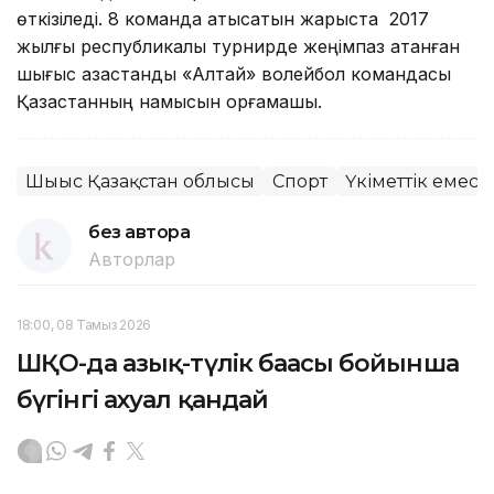
өткізіледі. 8 команда қатысатын жарыста 2017
жылғы республикалық турнирде жеңімпаз атанған
шығыс қазақстандық «Алтай» волейбол командасы
Қазақстанның намысын қорғамақшы.
Шығыс Қазақстан облысы
Спорт
Үкіметтік емес
без автора
Авторлар
18:00, 08 Тамыз 2026
ШҚО-да азық-түлік бағасы бойынша
бүгінгі ахуал қандай