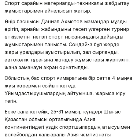
Спорт сарайын материалдық-техникалық жабдықтау
жұмыстарымен айналысып жатыр.
Өңір басшысы Даниал Ахметов мамандар мұзды
ерітіп, арнайы жабындыны төсеп үлгерген турнир
өткізілетін негізгі спорт нысанындағы дайындық
жұмыстарымен танысты. Сондай-ақ бұл жерде
жарық құралдары ауыстырылып, зал сырланды,
автокөлік тұрағына жөндеу жұмыстары жүргізіліп,
жаңа заманауи экран орнатылды.
Облыстың бас спорт ғимаратына бір сәтте 4 мыңға
жуық көрермен сыйып кетеді.
Ұйымдастырушылардың айтуынша, жарысқа кіру
тегін.
Еске сала кетейік, 25-31 мамыр күндері Шығыс
Қазақстан облысы орталығында Азия
континентіндегі үздік спортшылардың қатысуымен
волейболдан халықаралық Азия чемпионаты