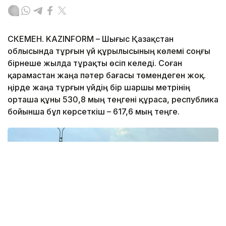
ӨСКЕМЕН. KAZINFORM – Шығыс Қазақстан
облысында тұрғын үй құрылысының көлемі соңғы
бірнеше жылда тұрақты өсіп келеді. Соған
қарамастан жаңа пәтер бағасы төмендеген жоқ.
Өңірде жаңа тұрғын үйдің бір шаршы метрінің
орташа құны 530,8 мың теңгені құраса, республика
бойынша бұл көрсеткіш – 617,6 мың теңге.