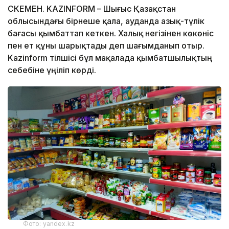
ӨСКЕМЕН. KAZINFORM – Шығыс Қазақстан
облысындағы бірнеше қала, ауданда азық-түлік
бағасы қымбаттап кеткен. Халық негізінен көкөніс
пен ет құны шарықтады деп шағымданып отыр.
Kazinform тілшісі бұл мақалада қымбатшылықтың
себебіне үңіліп көрді.
Фото: yandex.kz