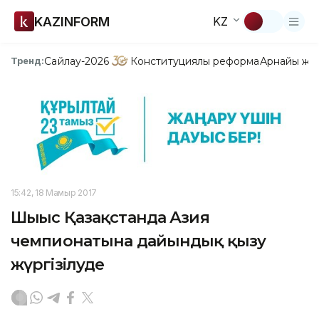
KAZINFORM
KZ
Сайлау-2026
Конституциялық реформа
Арнайы жо
Тренд:
15:42, 18 Мамыр 2017
Шығыс Қазақстанда Азия
чемпионатына дайындық қызу
жүргізілуде