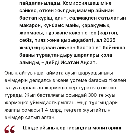
пайдаланылады. Комиссия шешіміне
сәйкес, өткен жылдың мамыр айынан
бастап күріш, қант, салмақпен сатылатын
макарон, күнбағыс майы, қарақұмық
жармасы, тұз және көкөністер (картоп,
сәбіз, пияз және қырыққабат), ал 2025
жылдың қазан айынан бастап ет бойынша
бағаны тұрақтандыру шаралары қолға
алынды, – дейді Исатай Аңсат.
Оның айтуынша, аймақта ауыл шаруашылығы
өнімдерін делдалсыз және үстеме бағасыз тікелей
сатуға арналған жәрмеңкелер тұрақты өткізіліп
тұрады. Жыл басталғалы осындай 300-ге жуық
жәрмеңке ұйымдастырылған. Өңір тұрғындары
жалпы сомасы 1,4 млрд теңгеге жуықтайтын
өнімдер сатып алған.
– Шілде айының ортасындағы мониторинг