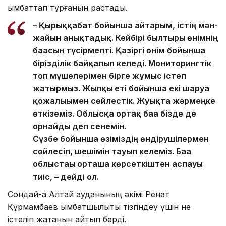
қымбаттап тұрғанын растады.
– Қырыққабат бойынша айтарым, істің мән-
жайын анықтадық. Кейбірі былтырғы өнімнің
бағасын түсірмепті. Қазіргі өнім бойынша
бірізділік байқалып келеді. Мониторингтік
топ мүшелерімен бірге жұмыс істеп
жатырмыз. Жылқы еті бойынша екі шаруа
қожалығымен сөйлестік. Жуықта жәрмеңке
өткіземіз. Облысқа ортақ баға бізде де
орнайды деп сенемін.
Сүзбе бойынша өзіміздің өндірушілермен
сөйлесіп, шешімін тауып келеміз. Баға
облыстағы орташа көрсеткіштен аспауы
тиіс, – дейді ол.
Сондай-ақ Алтай ауданының әкімі Ренат
Құрмамбаев қымбатшылықты тізгіндеу үшін не
істеліп жатқанын айтып берді.