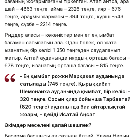
бағаның жоғарылағаны тіркелген. Атап айтсақ, қара
шай – 4863 теңге, қаймақ – 2326 теңге, қияр – 676
теңге, қарақұмық жармасы – 394 теңге, күріш –543
теңге, сүзбе – 2214 теңге.
Риддер қаласы – көкөністер мен ет ең қымбат
бағамен сатылатын қала. Одан бөлек, ол жақта
қызанақтың бір келісі 1 350 теңгеден саудаланып
жатыр. Алтай ауданында қиярдың орташа бағасы –
678 теңге, қызанақтың орташа бағасы – 815 теңге.
– Ең қымбат рожки Марқакөл ауданында
сатылады (745 теңге). Қырыққабат
Шемонаиха ауданында қымбат, бір келісі –
320 теңге. Сосын қияр бойынша Тарбағатай
(820 теңге) ауданында баға айтарлықтай
жоғары, – дейді Исатай Аңсат.
Әкімдер мәселені қалай шешпек?
Басқарма басшысы өз сөзінде Алтай, Үлкен Нарын