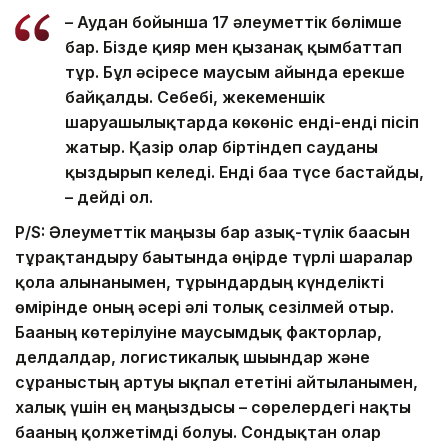
– Аудан бойынша 17 әлеуметтік бөлімше
бар. Бізде қияр мен қызанақ қымбаттап
тұр. Бұл әсіресе маусым айында ерекше
байқалды. Себебі, жекеменшік
шаруашылықтарда көкөніс енді-енді пісіп
жатыр. Қазір олар біртіндеп сауданы
қыздырып келеді. Енді баға түсе бастайды,
– дейді ол.
P/S: Әлеуметтік маңызы бар азық-түлік бағасын
тұрақтандыру бағытында өңірде түрлі шаралар
қолға алынғанымен, тұрғындардың күнделікті
өмірінде оның әсері әлі толық сезілмей отыр.
Бағаның көтерілуіне маусымдық факторлар,
делдалдар, логистикалық шығындар және
сұраныстың артуы ықпал ететіні айтылғанымен,
халық үшін ең маңыздысы – сөрелердегі нақты
бағаның қолжетімді болуы. Сондықтан олар