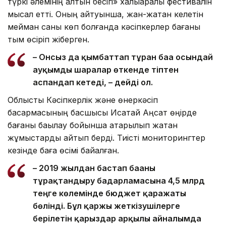
түркі әлемінің алтын бесігі» халықаралық фестивалін
мысал етті. Оның айтуынша, жан-жақтан келетін
мейман саны көп болғанда кәсіпкерлер бағаны
тым өсіріп жіберген.
– Онсыз да қымбаттап тұрған баға осындай
ауқымды шаралар өткенде тіптен
аспандап кетеді, – дейді ол.
Облыстық Кәсіпкерлік және өнеркәсіп
басқармасының басшысы Исатай Аңсат өңірде
бағаны бақылау бойынша атқарылып жатқан
жұмыстарды айтып берді. Тиісті мониторингтер
кезінде баға өсімі байқалған.
– 2019 жылдан бастап бағаны
тұрақтандыру бағдарламасына 4,5 млрд
теңге көлемінде бюджет қаражаты
бөлінді. Бұл қаржы жеткізушілерге
берілетін қарыздар арқылы айналымда