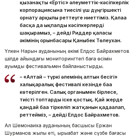
қызанақты «Ертіс» әлеуметтік-кәсіпкерлік
корпорациясына тиесілі үш дүңгіршекті
орнату арқылы реттеуге ниеттіміз. Қалаға
басқа да ықпалды кәсіпкерлерді
шақырамыз, – дейді Риддер қаласы
әкімінің орынбасары Қаныбек Төлеухан.
Үлкен Нарын ауданының әкімі Елдос Байрахметов
шілде айындағы мониторингтегі баға өсімін
ауқымды фестивальмен байланыстырды.
– «Алтай – түркі әлемінің алтын бесігі»
халықаралық фестивалі кезінде баға
көтерілген. Салық органымен бірлесе,
тиісті топтарды іске қостық. Қай жерде
қандай баға тіркеліп жатқанын қадағалап,
реттейміз, – дейді Елдос Байрахметов.
Ал Шемонаиха ауданының басшысы Ержан
Шурманов жылқы еті, қырыққабат және сүзбе бағасы