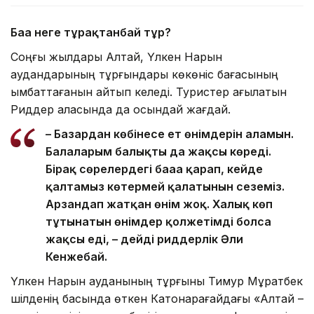
Баға неге тұрақтанбай тұр?
Соңғы жылдары Алтай, Үлкен Нарын
аудандарының тұрғындары көкөніс бағасының
қымбаттағанын айтып келеді. Туристер ағылатын
Риддер қаласында да осындай жағдай.
– Базардан көбінесе ет өнімдерін аламын.
Балаларым балықты да жақсы көреді.
Бірақ сөрелердегі бағаға қарап, кейде
қалтамыз көтермей қалатынын сеземіз.
Арзандап жатқан өнім жоқ. Халық көп
тұтынатын өнімдер қолжетімді болса
жақсы еді, – дейді риддерлік Әли
Кенжебай.
Үлкен Нарын ауданының тұрғыны Тимур Мұратбек
шілденің басында өткен Катонқарағайдағы «Алтай –