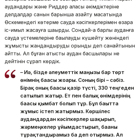
аудандары және Риддер қаласы әкімдіктеріне
делдалдар санын барынша азайту мақсатында
Өскемендегі көтерме сауда кәсіпкерлерімен өзара
іс-қимыл жасауға шақырды. Сондай-ақ барлық ауданға
сауда үстемелеріне бақылауды күшейту жөніндегі
жұмысты жандандыруды орынды деп санайтынын
айтты. Ал бұған қатысты аудан басшылары не
дейтінін сұрап көрдік.
– Иә, бізде әлеуметтік маңызы бар төрт
өнімнің бағасы жоғары. Соның бірі – сәбіз.
Бірақ оның бағасы қазір түсті, 330 теңгеден
сатылып жатыр. Ет пен балық өнімдерінің
бағасы қымбат болып тұр. Бұл бағытта
жұмыс істеп жатырмыз. Көршілес
аудандардан кәсіпкерлер шақырып,
жәрмеңкелер ұйымдастырып, бағаны
тұрақтандырамыз ба деп отырмыз. Ал