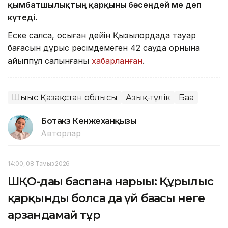
қымбатшылықтың қарқыны бәсеңдей ме деп
күтеді.
Еске салсақ, осыған дейін Қызылордада тауар
бағасын дұрыс рәсімдемеген 42 сауда орнына
айыппұл салынғаны
хабарланған
.
Шығыс Қазақстан облысы
Азық-түлік
Баға
Ботакөз Кенжеханқызы
Авторлар
14:00, 08 Тамыз 2026
ШҚО-дағы баспана нарығы: Құрылыс
қарқынды болса да үй бағасы неге
арзандамай тұр