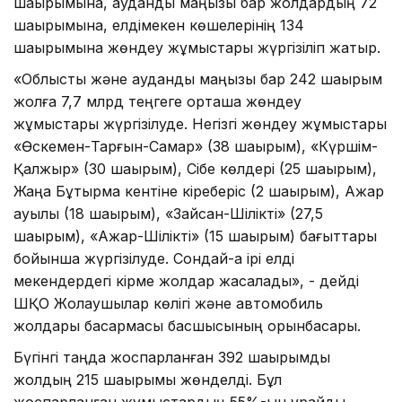
шақырымына, аудандық маңызы бар жолдардың 72
шақырымына, елдімекен көшелерінің 134
шақырымына жөндеу жұмыстары жүргізіліп жатыр.
«Облыстық және аудандық маңызы бар 242 шақырым
жолға 7,7 млрд теңгеге орташа жөндеу
жұмыстары жүргізілуде. Негізгі жөндеу жұмыстары
«Өскемен-Тарғын-Самар» (38 шақырым), «Күршім-
Қалжыр» (30 шақырым), Сібе көлдері (25 шақырым),
Жаңа Бұқтырма кентіне кіреберіс (2 шақырым), Ақжар
ауылы (18 шақырым), «Зайсан-Шілікті» (27,5
шақырым), «Ақжар-Шілікті» (15 шақырым) бағыттары
бойынша жүргізілуде. Сондай-ақ ірі елді
мекендердегі кірме жолдар жасалады», - дейді
ШҚО Жолаушылар көлігі және автомобиль
жолдары басқармасы басшысының орынбасары.
Бүгінгі таңда жоспарланған 392 шақырымдық
жолдың 215 шақырымы жөнделді. Бұл
жоспарланған жұмыстардың 55%-ын құрайды.