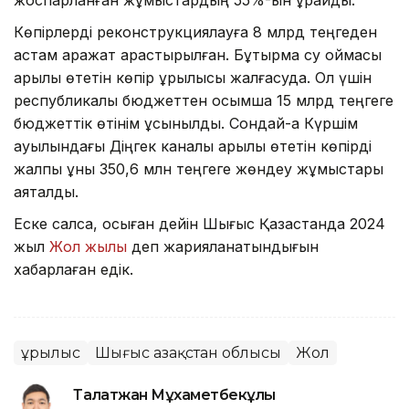
Көпірлерді реконструкциялауға 8 млрд теңгеден
астам қаражат қарастырылған. Бұқтырма су қоймасы
арқылы өтетін көпір құрылысы жалғасуда. Ол үшін
республикалық бюджеттен қосымша 15 млрд теңгеге
бюджеттік өтінім ұсынылды. Сондай-ақ Күршім
ауылындағы Діңгек каналы арқылы өтетін көпірді
жалпы құны 350,6 млн теңгеге жөндеу жұмыстары
аяқталды.
Еске салсақ, осыған дейін Шығыс Қазақстанда 2024
жыл
Жол жылы
деп жарияланатындығын
хабарлаған едік.
Құрылыс
Шығыс Қазақстан облысы
Жол
Талғатжан Мұхаметбекұлы