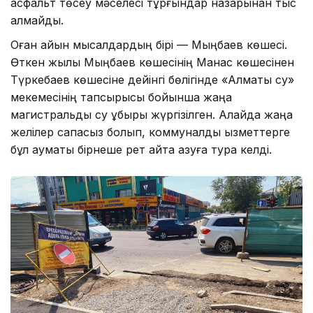
асфальт төсеу мәселесі тұрғындар назарынан тыс
қалмайды.
Оған айқын мысалдардың бірі — Мыңбаев көшесі.
Өткен жылы Мыңбаев көшесінің Манас көшесінен
Түркебаев көшесіне дейінгі бөлігінде «Алматы су»
мекемесінің тапсырысы бойынша жаңа
магистральды су құбыры жүргізілген. Алайда жаңа
желілер сапасыз болып, коммуналдық қызметтерге
бұл аумақты бірнеше рет қайта қазуға тура келді.