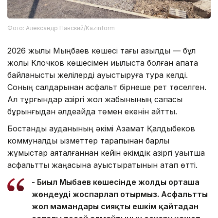
Фото: Александр Павский/Kazinform
2026 жылы Мыңбаев көшесі тағы қазылды — бұл
жолы Клочков көшесімен қиылыста болған апатқа
байланысты желілерді ауыстыруға тура келді.
Соның салдарынан асфальт бірнеше рет төселген.
Ал тұрғындар қазіргі жол жабынының сапасы
бұрынғыдан әлдеқайда төмен екенін айтты.
Бостандық ауданының әкімі Азамат Қалдыбеков
коммуналдық қызметтер тарапынан барлық
жұмыстар аяқталғаннан кейін әкімдік қазіргі уақытша
асфальтты жаңасына ауыстыратынын атап өтті.
- Биыл Мыңбаев көшесінде жолды орташа
жөндеуді жоспарлап отырмыз. Асфальтты
жол мамандары сияқты ешкім қайтадан