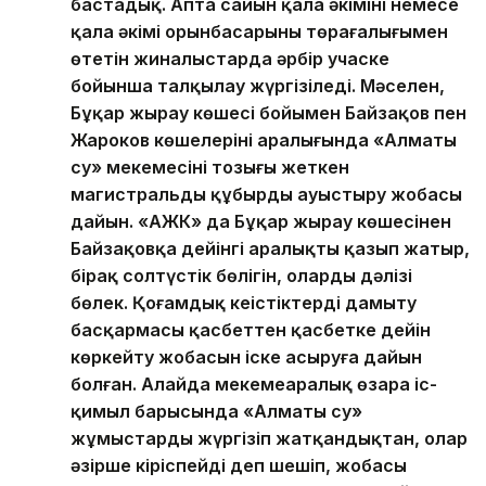
бастадық. Апта сайын қала әкімінің немесе
қала әкімі орынбасарының төрағалығымен
өтетін жиналыстарда әрбір учаске
бойынша талқылау жүргізіледі. Мәселен,
Бұқар жырау көшесі бойымен Байзақов пен
Жароков көшелерінің аралығында «Алматы
су» мекемесінің тозығы жеткен
магистральды құбырды ауыстыру жобасы
дайын. «АЖК» да Бұқар жырау көшесінен
Байзақовқа дейінгі аралықты қазып жатыр,
бірақ солтүстік бөлігін, олардың дәлізі
бөлек. Қоғамдық кеңістіктерді дамыту
басқармасы қасбеттен қасбетке дейін
көркейту жобасын іске асыруға дайын
болған. Алайда мекемеаралық өзара іс-
қимыл барысында «Алматы су»
жұмыстарды жүргізіп жатқандықтан, олар
әзірше кіріспейді деп шешіп, жобасы