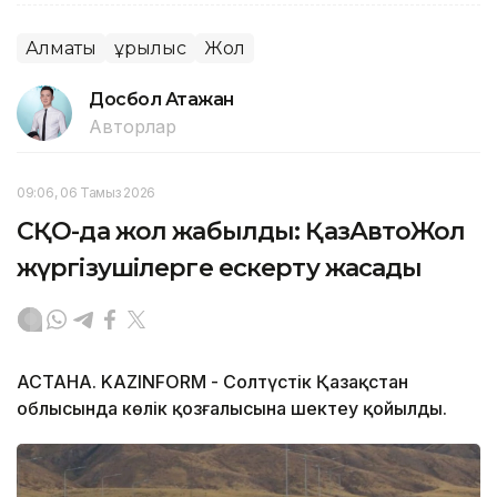
Алматы
Құрылыс
Жол
Досбол Атажан
Авторлар
09:06, 06 Тамыз 2026
СҚО-да жол жабылды: ҚазАвтоЖол
жүргізушілерге ескерту жасады
АСТАНА. KAZINFORM - Солтүстік Қазақстан
облысында көлік қозғалысына шектеу қойылды.