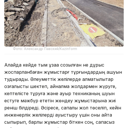
Фото: Александр Павский/Kazinform
Алайда кейде тым ұзаққа созылған не дұрыс
жоспарланбаған жұмыстарғ тұрғындардың ашуын
тудырады. Әлеуметтік желілерде алматылықтар
қозғалысты шектеп, айналма жолдармен жүруге,
кептелісте тұруға және ауыр техниканың шуын
естуге мәжбүр ететін жөндеу жұмыстарына жиі
реніш білдіреді. Әсіресе, сапалы жол төселіп, кейін
инженерлік желілерді ауыстыру үшін оны қайта
сыпырып, барлық жұмыстар біткен соң, сапасыз