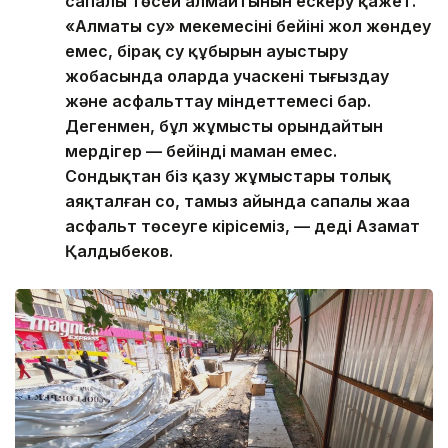
сапалы төсей алмайтынын ескеру қажет.
«Алматы су» мекемесінің бейіні жол жөндеу
емес, бірақ су құбырын ауыстыру
жобасында оларда учаскені тығыздау
және асфальттау міндеттемесі бар.
Дегенмен, бұл жұмысты орындайтын
мердігер — бейінді маман емес.
Сондықтан біз қазу жұмыстары толық
аяқталған соң, тамыз айында сапалы жаңа
асфальт төсеуге кірісеміз, — деді Азамат
Қалдыбеков.