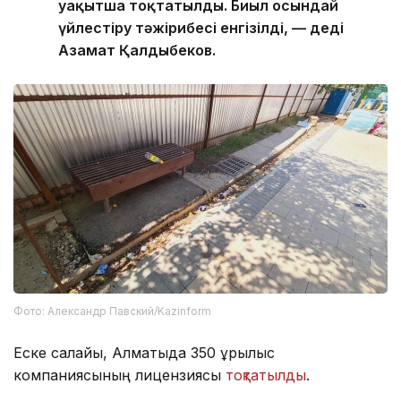
уақытша тоқтатылды. Биыл осындай
үйлестіру тәжірибесі енгізілді, — деді
Азамат Қалдыбеков.
Фото: Александр Павский/Kazinform
Еске салайық, Алматыда 350 құрылыс
компаниясының лицензиясы
тоқтатылды
.