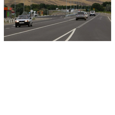
Фото: ҚазАвтоЖол
- 06.08.2026 ж. сағат 09:00-де теміржол
өткелінің төсемін қайта құрастыру бойынша
жөндеу жұмыстарының жүргізілуіне
байланысты республикалық маңызы бар
«Петропавл қаласының айналма жолы»
автомобиль жолының 7-шақырымында
автокөліктің барлық түрі үшін көлік
қозғалысына уақытша шектеу енгізіледі, -