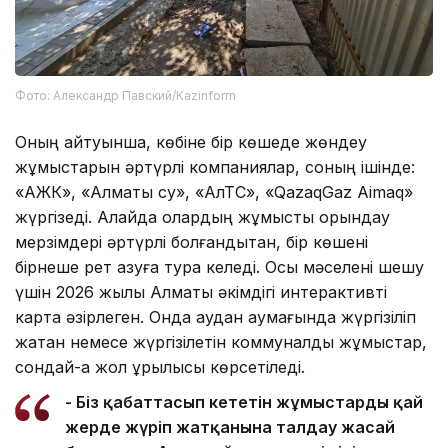
Фото: Александр Павский/Kazinform
Оның айтуынша, көбіне бір көшеде жөндеу
жұмыстарын әртүрлі компаниялар, соның ішінде:
«АЖК», «Алматы су», «АлТС», «QazaqGaz Aimaq»
жүргізеді. Алайда олардың жұмысты орындау
мерзімдері әртүрлі болғандықтан, бір көшені
бірнеше рет қазуға тура келеді. Осы мәселені шешу
үшін 2026 жылы Алматы әкімдігі интерактивті
карта әзірлеген. Онда аудан аумағында жүргізіліп
жатқан немесе жүргізілетін коммуналдық жұмыстар,
сондай-ақ жол құрылысы көрсетіледі.
- Біз қабаттасып кететін жұмыстардың қай
жерде жүріп жатқанына талдау жасай