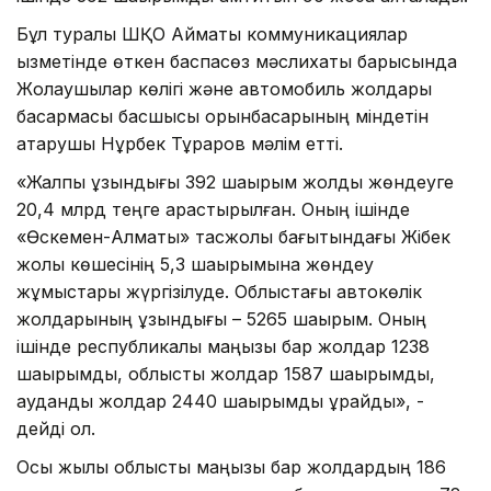
Бұл туралы ШҚО Аймақтық коммуникациялар
қызметінде өткен баспасөз мәслихаты барысында
Жолаушылар көлігі және автомобиль жолдары
басқармасы басшысы орынбасарының міндетін
атқарушы Нұрбек Тұраров мәлім етті.
«Жалпы ұзындығы 392 шақырым жолды жөндеуге
20,4 млрд теңге қарастырылған. Оның ішінде
«Өскемен-Алматы» тасжолы бағытындағы Жібек
жолы көшесінің 5,3 шақырымына жөндеу
жұмыстары жүргізілуде. Облыстағы автокөлік
жолдарының ұзындығы – 5265 шақырым. Оның
ішінде республикалық маңызы бар жолдар 1238
шақырымды, облыстық жолдар 1587 шақырымды,
аудандық жолдар 2440 шақырымды құрайды», -
дейді ол.
Осы жылы облыстық маңызы бар жолдардың 186