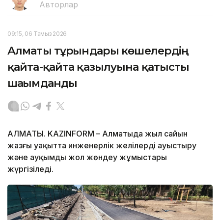
Авторлар
09:15, 06 Тамыз 2026
Алматы тұрғындары көшелердің
қайта-қайта қазылуына қатысты
шағымданды
АЛМАТЫ. KAZINFORM – Алматыда жыл сайын
жазғы уақытта инженерлік желілерді ауыстыру
және ауқымды жол жөндеу жұмыстары
жүргізіледі.