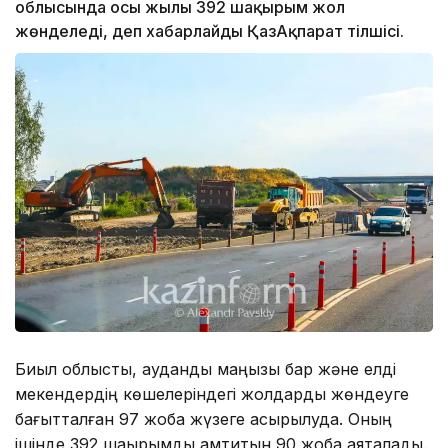
облысында осы жылы 392 шақырым жол
жөнделеді, деп хабарлайды ҚазАқпарат тілшісі.
Биыл облыстық, аудандық маңызы бар және елді
мекендердің көшелеріндегі жолдарды жөндеуге
бағытталған 97 жоба жүзеге асырылуда. Оның
ішінде 392 шақырымды қамтитын 90 жоба аяқталады.