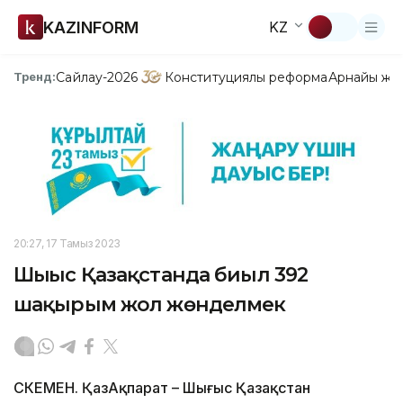
KAZINFORM
KZ
Сайлау-2026
Конституциялық реформа
Арнайы жо
Тренд:
20:27, 17 Тамыз 2023
Шығыс Қазақстанда биыл 392
шақырым жол жөнделмек
ӨСКЕМЕН. ҚазАқпарат – Шығыс Қазақстан