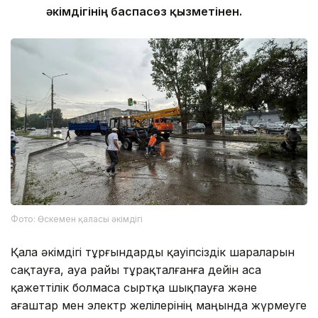
әкімдігінің баспасөз қызметінен.
Фото: Өскемен қаласы әкімдігі
Қала әкімдігі тұрғындарды қауіпсіздік шараларын
сақтауға, ауа райы тұрақталғанға дейін аса
қажеттілік болмаса сыртқа шықпауға және
ағаштар мен электр желілерінің маңында жүрмеуге