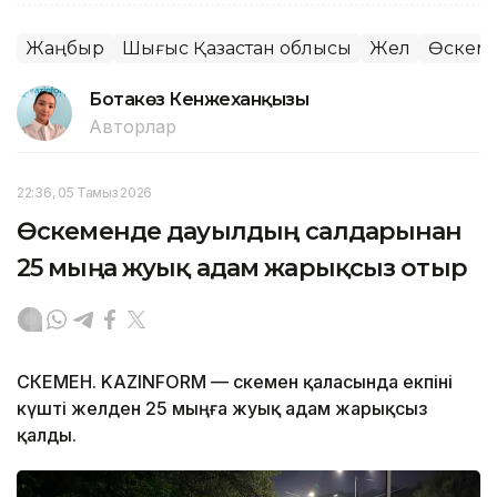
Жаңбыр
Шығыс Қазақстан облысы
Жел
Өскем
Ботакөз Кенжеханқызы
Авторлар
22:36, 05 Тамыз 2026
Өскеменде дауылдың салдарынан
25 мыңға жуық адам жарықсыз отыр
ӨСКЕМЕН. KAZINFORM — Өскемен қаласында екпіні
күшті желден 25 мыңға жуық адам жарықсыз
қалды.