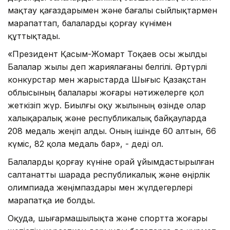
мақтау қағаздарымен және бағалы сыйлықтармен
марапаттап, балаларды қорғау күнімен
құттықтады.
«Президент Қасым-Жомарт Тоқаев осы жылды
Балалар жылы деп жариялағаны белгілі. Әртүрлі
конкурстар мен жарыстарда Шығыс Қазақстан
облысының балалары жоғары нәтижелерге қол
жеткізіп жүр. Биылғы оқу жылының өзінде олар
халықаралық және республикалық байқауларда
208 медаль жеңіп алды. Оның ішінде 60 алтын, 66
күміс, 82 қола медаль бар», - деді ол.
Балаларды қорғау күніне орай ұйымдастырылған
салтанатты шарада республикалық және өңірлік
олимпиада жеңімпаздары мен жүлдегерлері
марапатқа ие болды.
Оқуда, шығармашылықта және спортта жоғары