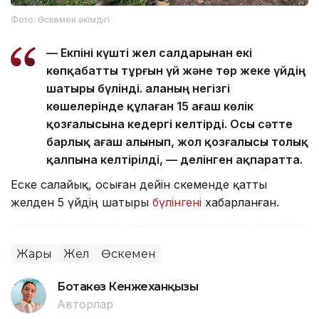
Фото: Өскемен әкімдігі
— Екпіні күшті жел салдарынан екі
көпқабатты тұрғын үй және төр жеке үйдің
шатыры бүлінді. Қаланың негізгі
көшелерінде құлаған 15 ағаш көлік
қозғалысына кедергі келтірді. Осы сәтте
барлық ағаш алынып, жол қозғалысы толық
қалпына келтірілді, — делінген ақпаратта.
Еске салайық, осыған дейін Өскеменде қатты
желден 5 үйдің шатыры
бүлінгені
хабарланған.
Жарық
Жел
Өскемен
Ботакөз Кенжеханқызы
Авторлар