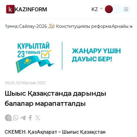
KAZINFORM
KZ
Сайлау-2026
Конституциялық реформа
Арнайы жо
Тренд:
06:26, 02 Маусым 2022
Шығыс Қазақстанда дарынды
балалар марапатталды
ӨСКЕМЕН. ҚазАқпарат – Шығыс Қазақстан