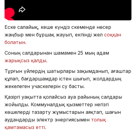
Еске салайық, кеше күндіз Өскеменде нөсер
жаңбыр мен бұршақ жауып, екпінді жел
соққан
болатын.
Соның салдарынан шамамен 25 мың адам
жарықсыз қалды.
Тұрғын үйлердің шатырлары зақымданып, ағаштар
құлап, бағдаршамдар істен шығып, жолдардың
жекелеген учаскелерін су басты.
Қазіргі уақытта қолайсыз ауа райының салдары
жойылды. Коммуналдық қызметтер негізгі
көшелерді тазарту жұмыстарын аяқтап, шағын
аудандарды электр энергиясымен
толық
қамтамасыз етті.