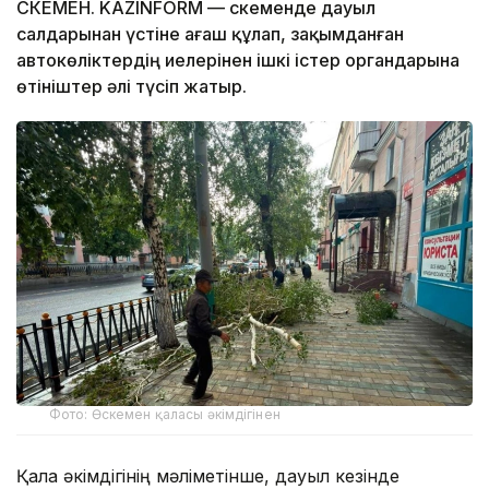
ӨСКЕМЕН. KAZINFORM — Өскеменде дауыл
салдарынан үстіне ағаш құлап, зақымданған
автокөліктердің иелерінен ішкі істер органдарына
өтініштер әлі түсіп жатыр.
Фото: Өскемен қаласы әкімдігінен
Қала әкімдігінің мәліметінше, дауыл кезінде