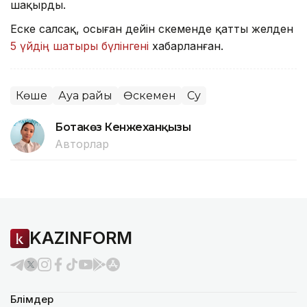
шақырды.
Еске салсақ, осыған дейін Өскеменде қатты желден
5 үйдің шатыры бүлінгені
хабарланған.
Көше
Ауа райы
Өскемен
Су
Ботакөз Кенжеханқызы
Авторлар
KAZINFORM
Бөлімдер