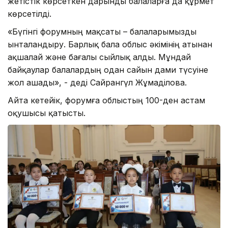
жетістік көрсеткен дарынды балаларға да құрмет
көрсетілді.
«Бүгінгі форумның мақсаты – балаларымызды
ынталандыру. Барлық бала облыс әкімінің атынан
ақшалай және бағалы сыйлық алды. Мұндай
байқаулар балалардың одан сайын дами түсуіне
жол ашады», - деді Сайрангүл Жұмаділова.
Айта кетейік, форумға облыстың 100-ден астам
оқушысы қатысты.