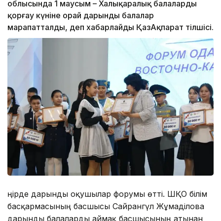
облысында 1 маусым – Халықаралық балаларды
қорғау күніне орай дарынды балалар
марапатталды, деп хабарлайды ҚазАқпарат тілшісі.
Өңірде дарынды оқушылар форумы өтті. ШҚО білім
басқармасының басшысы Сайрангүл Жұмаділова
дарынды балаларды аймақ басшысының атынан