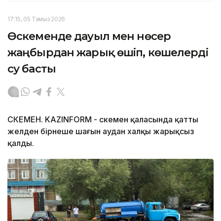
17:15, 05 Тамыз 2026
Өскеменде дауыл мен нөсер
жаңбырдан жарық өшіп, көшелерді
су басты
ӨСКЕМЕН. KAZINFORM - Өскемен қаласында қатты
желден бірнеше шағын аудан халқы жарықсыз
қалды.