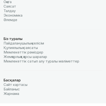
Оқиға
Саясат
Талдау
Экономика
Әлемде
Біз туралы
Пайдаланушылық келiciм
Құпиялылық саясаты
Мемлекеттік рәміздер
Жемқорлыққа қарсы шаралар
Мемлекеттік сатып алу туралы мәлiметтер
Басқалар
Сайт картасы
Байланыс
Жарнама
© 2026 «ҚазАқпарат» ХАА