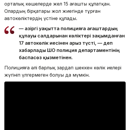
орталық көшелерде жел 15 ағашты құлатқан.
Олардың бірқатары жол жиегінде тұрған
автокөліктердің үстіне құлады.
— Қазіргі уақытта полицияға ағаштардың
құлауы салдарынан көліктері зақымданған
17 автокөлік иесінен арыз түсті, — деп
хабарлады ШҚО полиция департаментінің
баспасөз қызметінен.
Полицияға әлі барлық зардап шеккен көлік иелері
жүгініп үлгермеген болуы да мүмкін.