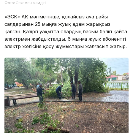
Фото: Өскемен әкімдігі
«ӨЭСК» АҚ мәліметінше, қолайсыз ауа райы
салдарынан 25 мыңға жуық адам жарықсыз
қалған. Қазіргі уақытта олардың басым бөлігі қайта
электрмен жабдықталды. 6 мыңға жуық абонентті
электр желісіне қосу жұмыстары жалғасып жатыр.