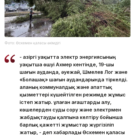
Фото: Өскемен қаласы әкімдігі
- Қазіргі уақытта электр энергиясының
уақытша өшуі Ахмер кентінде, 19-шы
шағын ауданда, әуежай, Шмелев Лог және
«Болашақ» шағын аудандарында тіркелді.
Қаланың коммуналдық және апаттық
қызметтері күшейтілген режимде жұмыс
істеп жатыр. Құлаған ағаштарды алу,
көшелерден суды сору және электрмен
жабдықтауды қалпына келтіру бойынша
барлық қажетті жұмыстар жүргізіліп
жатыр, - деп хабарлады Өскемен қаласы