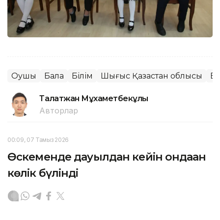
Оқушы
Бала
Білім
Шығыс Қазақстан облысы
Бі
Талғатжан Мұхаметбекұлы
Авторлар
00:09, 07 Тамыз 2026
Өскеменде дауылдан кейін ондаған
көлік бүлінді