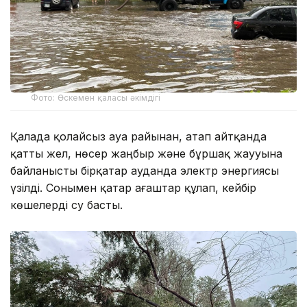
Фото: Өскемен қаласы әкімдігі
Қалада қолайсыз ауа райынан, атап айтқанда
қатты жел, нөсер жаңбыр және бұршақ жаууына
байланысты бірқатар ауданда электр энергиясы
үзілді. Сонымен қатар ағаштар құлап, кейбір
көшелерді су басты.