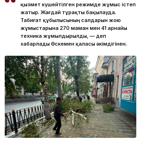
қызмет күшейтілген режимде жұмыс істеп
жатыр. Жағдай тұрақты бақылауда.
Табиғат құбылысының салдарын жою
жұмыстарына 270 маман мен 41 арнайы
техника жұмылдырылды, — деп
хабарлады Өскемен қаласы әкімдігінен.