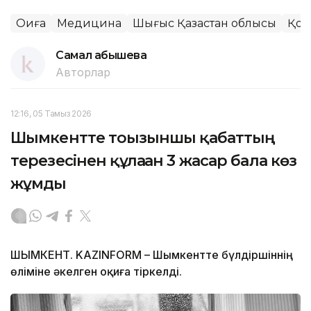
Оқиға
Медицина
Шығыс Қазақстан облысы
Қоғ
Самал Қабышева
Авторлар
12:16, 05 Тамыз 2026
Шымкентте тоғызыншы қабаттың
терезесінен құлаған 3 жасар бала көз
жұмды
ШЫМКЕНТ. KAZINFORM – Шымкентте бүлдіршіннің
өліміне әкелген оқиға тіркелді.