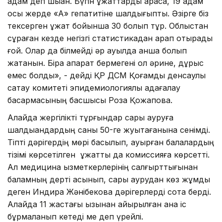
адам деп шыққан. Бүгін құжаттарды қарасақ, 19 адам
осы жерде «А» гепатитіне шалдығыпты. Әзірге біз
тексерген құжат бойынша 30 болып тұр. Облыстан
сұраған кезде негізгі статистикадан қарап отырады
ғой. Олар да білмейді әр ауылда қанша болып
жатқанын. Бірақ ақпарат бермегені ол әрине, дұрыс
емес болды», - дейді ҚР ДСМ Қоғамдық денсаулық
сақтау комитеті эпидемиологиялық қадағалау
басқармасының басшысы Роза Қожапова.
Алайда жергілікті тұрғындар сары ауруға
шалдыққандардың саны 50-ге жуықтағанына сенімді.
Тіпті дәрігердің мөрі басылып, ауырған балалардың
тізімі көрсетілген құжатты да комиссияға көрсетті.
Ал медицина қызметкерлерінің салғырттығынан
баламның дерті асқынып, сары аурудан көз жұмды
деген Индира Жәнібекова дәрігерлерді сотқа берді.
Алайда 11 жастағы қызынан айырылған ана іс
бұрмаланып кетеді ме деп үрейлі.