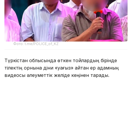
Фото: t.me/POLICE_of_KZ
Түркістан облысында өткен тойлардың бірінде
тілектің орнына діни «уағыз» айтқан ер адамның
видеосы әлеуметтік желіде кеңінен тарады.
Бейнежазбада ол тойларда арақтың қойылмай
жүргенін құптайтынын айтып, ендігі кезекте
музыкадан бас тарту керектігін жеткізген. Сондай-
ақ ерлер мен әйелдердің бірге отыруын шариғатқа
қайшы деп бағалап, мұсылмандардың діни
талаптарды қатаң ұстануы қажет екенін
айтқан.