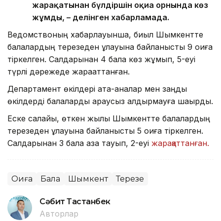
жарақатынан бүлдіршін оқиға орнында көз
жұмды, – делінген хабарламада.
Ведомствоның хабарлауынша, биыл Шымкентте
балалардың терезеден құлауына байланысты 9 оқиға
тіркелген. Салдарынан 4 бала көз жұмып, 5-еуі
түрлі дәрежеде жарақаттанған.
Департамент өкілдері ата-аналар мен заңды
өкілдерді балаларды қараусыз қалдырмауға шақырды.
Еске салайық, өткен жылы Шымкентте балалардың
терезеден құлауына байланысты 5 оқиға тіркелген.
Салдарынан 3 бала қаза тауып, 2-еуі
жарақаттанған.
Оқиға
Бала
Шымкент
Терезе
Сәбит Тастанбек
Авторлар