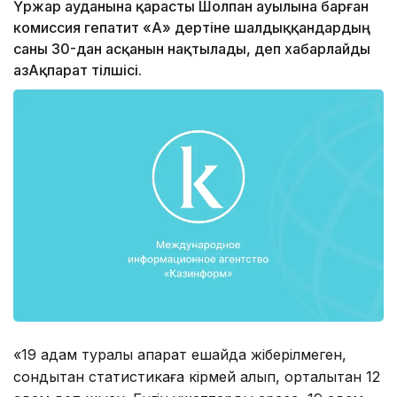
Үржар ауданына қарасты Шолпан ауылына барған
комиссия гепатит «А» дертіне шалдыққандардың
саны 30-дан асқанын нақтылады, деп хабарлайды
ҚазАқпарат тілшісі.
«19 адам туралы ақпарат ешқайда жіберілмеген,
сондықтан статистикаға кірмей қалып, орталықтан 12