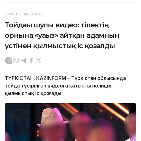
10:49, 05 Тамыз 2026
Тойдағы шулы видео: тілектің
орнына «уағыз» айтқан адамның
үстінен қылмыстық іс қозғалды
ТҮРКІСТАН. KAZINFORM – Түркістан облысында
тойда түсірілген видеоға қатысты полиция
қылмыстық іс қозғады.