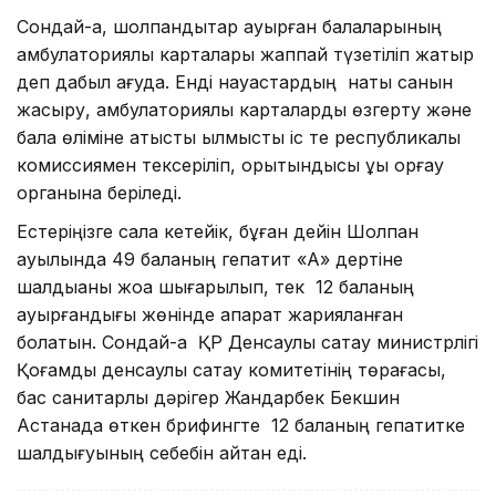
Сондай-ақ, шолпандықтар ауырған балаларының
амбулаториялық карталары жаппай түзетіліп жатыр
деп дабыл қағуда. Енді науқастардың нақты санын
жасыру, амбулаториялық карталарды өзгерту және
бала өліміне қатысты қылмыстық іс те республикалық
комиссиямен тексеріліп, қорытындысы құқық қорғау
органына беріледі.
Естеріңізге сала кетейік, бұған дейін Шолпан
ауылында 49 баланың гепатит «А» дертіне
шалдыққаны жоққа шығарылып, тек 12 баланың
ауырғандығы жөнінде ақпарат жарияланған
болатын. Сондай-ақ ҚР Денсаулық сақтау министрлігі
Қоғамдық денсаулық сақтау комитетінің төрағасы,
бас санитарлық дәрігер Жандарбек Бекшин
Астанада өткен брифингте 12 баланың гепатитке
шалдығуының себебін айтқан еді.