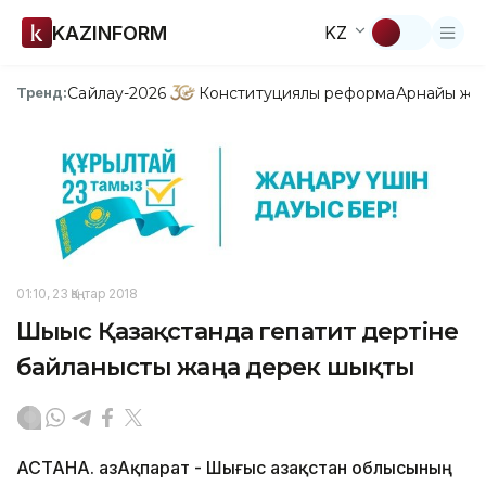
KAZINFORM
KZ
Сайлау-2026
Конституциялық реформа
Арнайы жо
Тренд:
01:10, 23 Қаңтар 2018
Шығыс Қазақстанда гепатит дертіне
байланысты жаңа дерек шықты
АСТАНА. ҚазАқпарат - Шығыс Қазақстан облысының