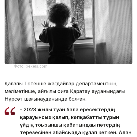
Фото: pexels.com
Қалалық Төтенше жағдайлар департаментінің
мәліметінше, қайғылы оқиға Қаратау ауданындағы
Нұрсәт шағынауданында болған.
– 2023 жылы туған бала ересектердің
қарауынсыз қалып, көпқабатты тұрғын
үйдің тоғызыншы қабатындағы пәтердің
терезесінен абайсызда құлап кеткен. Алған