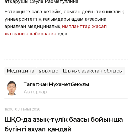
атқарушы Сәуле Рахметуллина.
Естеріңізге сала кетейік, осыған дейін техникалық
университеттің ғалымдары адам ағзасына
арналған медициналық
импланттар жасап
жатқанын хабарлаған
едік.
Медицина
Құрылыс
Шығыс Қазақстан облысы
Талғатжан Мұхаметбекұлы
Авторлар
18:00, 08 Тамыз 2026
ШҚО-да азық-түлік бағасы бойынша
бүгінгі ахуал қандай