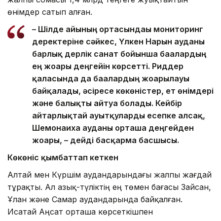
өнімдер сатып алған.
– Шілде айының ортасындағы мониторинг
деректеріне сәйкес, Үлкен Нарын ауданы
барлық дерлік санат бойынша бағалардың
ең жоғары деңгейін көрсетті. Риддер
қаласында да бағалардың жоғарылауы
байқалады, әсіресе көкөністер, ет өнімдері
және балықты айтуға болады. Кейбір
айтарлықтай ауытқуларды есепке алсақ,
Шемонаиха ауданы орташа деңгейден
жоғары, – дейді басқарма басшысы.
Көкөніс қымбаттап кеткен
Алтай мен Күршім аудандарындағы жалпы жағдай
тұрақты. Ал азық-түліктің ең төмен бағасы Зайсан,
Ұлан және Самар аудандарында байқалған.
Исатай Аңсат орташа көрсеткішпен