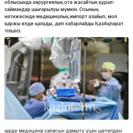
облысында хирургиялық ота жасайтын құрал-
саймандар шығарылуы мүмкін. Осының
нәтижесінде медициналық импорт азайып, мол
қаржы елде қалады, деп хабарлайды ҚазАқпарат
тілшісі.
Өңірде медицина саласын дамыту үшін шетелден