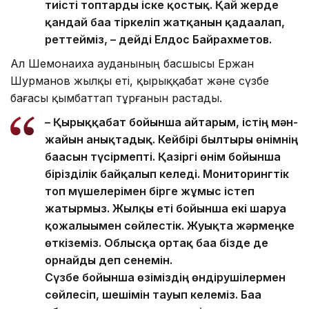
тиісті топтарды іске қостық. Қай жерде
қандай баға тіркеліп жатқанын қадағалап,
реттейміз, – дейді Елдос Байрахметов.
Ал Шемонаиха ауданының басшысы Ержан
Шурманов жылқы еті, қырыққабат және сүзбе
бағасы қымбаттап тұрғанын растады.
– Қырыққабат бойынша айтарым, істің мән-
жайын анықтадық. Кейбірі былтырғы өнімнің
бағасын түсірмепті. Қазіргі өнім бойынша
бірізділік байқалып келеді. Мониторингтік
топ мүшелерімен бірге жұмыс істеп
жатырмыз. Жылқы еті бойынша екі шаруа
қожалығымен сөйлестік. Жуықта жәрмеңке
өткіземіз. Облысқа ортақ баға бізде де
орнайды деп сенемін.
Сүзбе бойынша өзіміздің өндірушілермен
сөйлесіп, шешімін тауып келеміз. Баға