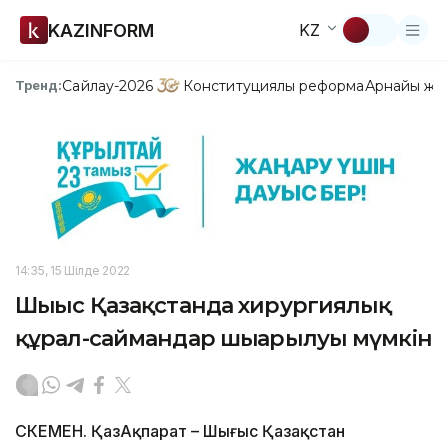
KAZINFORM
KZ
Сайлау-2026
Конституциялық реформа
Арнайы жо
Тренд:
14:35, 15 Шілде 2022
Шығыс Қазақстанда хирургиялық
құрал-саймандар шығарылуы мүмкін
ӨСКЕМЕН. ҚазАқпарат – Шығыс Қазақстан