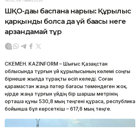
14:00, 08 Тамыз 2026
ШҚО-дағы баспана нарығы: Құрылыс
қарқынды болса да үй бағасы неге
арзандамай тұр
ӨСКЕМЕН. KAZINFORM – Шығыс Қазақстан
облысында тұрғын үй құрылысының көлемі соңғы
бірнеше жылда тұрақты өсіп келеді. Соған
қарамастан жаңа пәтер бағасы төмендеген жоқ.
Өңірде жаңа тұрғын үйдің бір шаршы метрінің
орташа құны 530,8 мың теңгені құраса, республика
бойынша бұл көрсеткіш – 617,6 мың теңге.