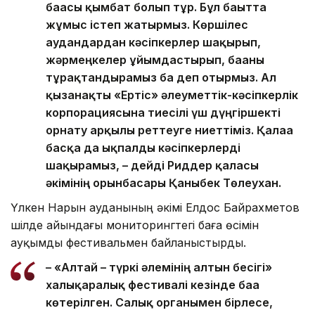
бағасы қымбат болып тұр. Бұл бағытта
жұмыс істеп жатырмыз. Көршілес
аудандардан кәсіпкерлер шақырып,
жәрмеңкелер ұйымдастырып, бағаны
тұрақтандырамыз ба деп отырмыз. Ал
қызанақты «Ертіс» әлеуметтік-кәсіпкерлік
корпорациясына тиесілі үш дүңгіршекті
орнату арқылы реттеуге ниеттіміз. Қалаға
басқа да ықпалды кәсіпкерлерді
шақырамыз, – дейді Риддер қаласы
әкімінің орынбасары Қаныбек Төлеухан.
Үлкен Нарын ауданының әкімі Елдос Байрахметов
шілде айындағы мониторингтегі баға өсімін
ауқымды фестивальмен байланыстырды.
– «Алтай – түркі әлемінің алтын бесігі»
халықаралық фестивалі кезінде баға
көтерілген. Салық органымен бірлесе,