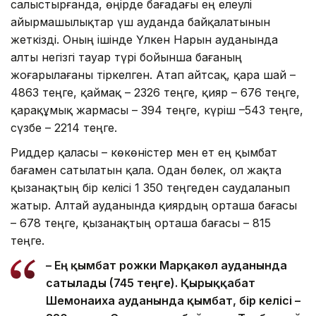
салыстырғанда, өңірде бағадағы ең елеулі
айырмашылықтар үш ауданда байқалатынын
жеткізді. Оның ішінде Үлкен Нарын ауданында
алты негізгі тауар түрі бойынша бағаның
жоғарылағаны тіркелген. Атап айтсақ, қара шай –
4863 теңге, қаймақ – 2326 теңге, қияр – 676 теңге,
қарақұмық жармасы – 394 теңге, күріш –543 теңге,
сүзбе – 2214 теңге.
Риддер қаласы – көкөністер мен ет ең қымбат
бағамен сатылатын қала. Одан бөлек, ол жақта
қызанақтың бір келісі 1 350 теңгеден саудаланып
жатыр. Алтай ауданында қиярдың орташа бағасы
– 678 теңге, қызанақтың орташа бағасы – 815
теңге.
– Ең қымбат рожки Марқакөл ауданында
сатылады (745 теңге). Қырыққабат
Шемонаиха ауданында қымбат, бір келісі –