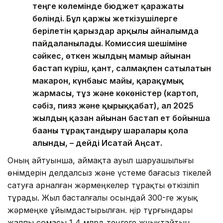
теңге көлемінде бюджет қаражаты
бөлінді. Бұл қаржы жеткізушілерге
берілетін қарыздар арқылы айналымда
пайдаланылады. Комиссия шешіміне
сәйкес, өткен жылдың мамыр айынан
бастап күріш, қант, салмақпен сатылатын
макарон, күнбағыс майы, қарақұмық
жармасы, тұз және көкөністер (картоп,
сәбіз, пияз және қырыққабат), ал 2025
жылдың қазан айынан бастап ет бойынша
бағаны тұрақтандыру шаралары қолға
алынды, – дейді Исатай Аңсат.
Оның айтуынша, аймақта ауыл шаруашылығы
өнімдерін делдалсыз және үстеме бағасыз тікелей
сатуға арналған жәрмеңкелер тұрақты өткізіліп
тұрады. Жыл басталғалы осындай 300-ге жуық
жәрмеңке ұйымдастырылған. Өңір тұрғындары
жалпы сомасы 1,4 млрд теңгеге жуықтайтын