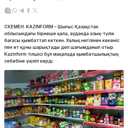
ӨСКЕМЕН. KAZINFORM – Шығыс Қазақстан
облысындағы бірнеше қала, ауданда азық-түлік
бағасы қымбаттап кеткен. Халық негізінен көкөніс
пен ет құны шарықтады деп шағымданып отыр.
Kazinform тілшісі бұл мақалада қымбатшылықтың
себебіне үңіліп көрді.