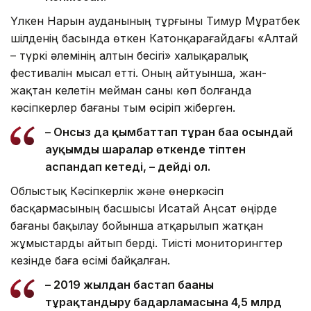
Үлкен Нарын ауданының тұрғыны Тимур Мұратбек
шілденің басында өткен Катонқарағайдағы «Алтай
– түркі әлемінің алтын бесігі» халықаралық
фестивалін мысал етті. Оның айтуынша, жан-
жақтан келетін мейман саны көп болғанда
кәсіпкерлер бағаны тым өсіріп жіберген.
– Онсыз да қымбаттап тұрған баға осындай
ауқымды шаралар өткенде тіптен
аспандап кетеді, – дейді ол.
Облыстық Кәсіпкерлік және өнеркәсіп
басқармасының басшысы Исатай Аңсат өңірде
бағаны бақылау бойынша атқарылып жатқан
жұмыстарды айтып берді. Тиісті мониторингтер
кезінде баға өсімі байқалған.
– 2019 жылдан бастап бағаны
тұрақтандыру бағдарламасына 4,5 млрд