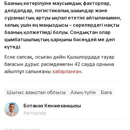
Бағаның көтерілуіне маусымдық факторлар,
делдалдар, логистикалық шығындар және
сұраныстың артуы ықпал ететіні айтылғанымен,
халық үшін ең маңыздысы – сөрелердегі нақты
бағаның қолжетімді болуы. Сондықтан олар
қымбатшылықтың қарқыны бәсеңдей ме деп
күтеді.
Еске салсақ, осыған дейін Қызылордада тауар
бағасын дұрыс рәсімдемеген 42 сауда орнына
айыппұл салынғаны
хабарланған
.
Шығыс Қазақстан облысы
Азық-түлік
Баға
Ботакөз Кенжеханқызы
Авторлар