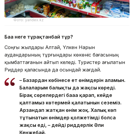
Фото: yandex.kz
Баға неге тұрақтанбай тұр?
Соңғы жылдары Алтай, Үлкен Нарын
аудандарының тұрғындары көкөніс бағасының
қымбаттағанын айтып келеді. Туристер ағылатын
Риддер қаласында да осындай жағдай.
– Базардан көбінесе ет өнімдерін аламын.
Балаларым балықты да жақсы көреді.
Бірақ сөрелердегі бағаға қарап, кейде
қалтамыз көтермей қалатынын сеземіз.
Арзандап жатқан өнім жоқ. Халық көп
тұтынатын өнімдер қолжетімді болса
жақсы еді, – дейді риддерлік Әли
Кенжебай.