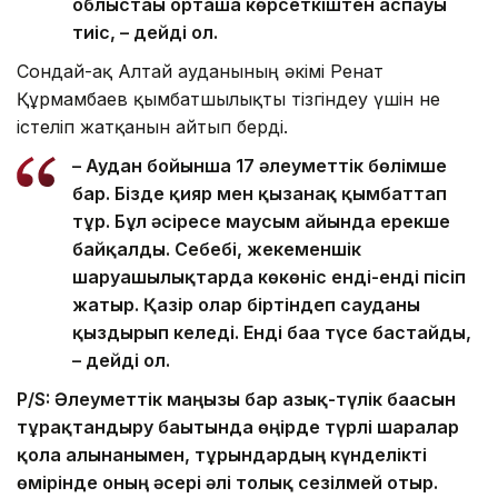
облыстағы орташа көрсеткіштен аспауы
тиіс, – дейді ол.
Сондай-ақ Алтай ауданының әкімі Ренат
Құрмамбаев қымбатшылықты тізгіндеу үшін не
істеліп жатқанын айтып берді.
– Аудан бойынша 17 әлеуметтік бөлімше
бар. Бізде қияр мен қызанақ қымбаттап
тұр. Бұл әсіресе маусым айында ерекше
байқалды. Себебі, жекеменшік
шаруашылықтарда көкөніс енді-енді пісіп
жатыр. Қазір олар біртіндеп сауданы
қыздырып келеді. Енді баға түсе бастайды,
– дейді ол.
P/S: Әлеуметтік маңызы бар азық-түлік бағасын
тұрақтандыру бағытында өңірде түрлі шаралар
қолға алынғанымен, тұрғындардың күнделікті
өмірінде оның әсері әлі толық сезілмей отыр.