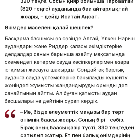
320 теңге. Сосын қияр бойынша Тарбағатай
(820 теңге) ауданында баға айтарлықтай
жоғары, – дейді Исатай Аңсат.
Әкімдер мәселені қалай шешпек?
Басқарма басшысы өз сөзінде Алтай, Үлкен Нарын
аудандары және Риддер қаласы әкімдіктеріне
делдалдар санын барынша азайту мақсатында
Өскемендегі көтерме сауда кәсіпкерлерімен өзара
іс-қимыл жасауға шақырды. Сондай-ақ барлық
ауданға сауда үстемелеріне бақылауды күшейту
жөніндегі жұмысты жандандыруды орынды деп
санайтынын айтты. Ал бұған қатысты аудан
басшылары не дейтінін сұрап көрдік.
– Иә, бізде әлеуметтік маңызы бар төрт
өнімнің бағасы жоғары. Соның бірі – сәбіз.
Бірақ оның бағасы қазір түсті, 330 теңгеден
сатылып жатыр. Ет пен балық өнімдерінің