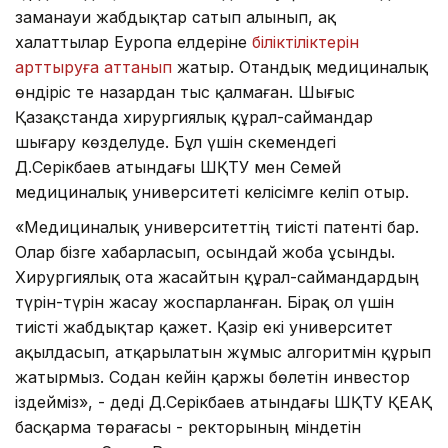
заманауи жабдықтар сатып алынып, ақ
халаттылар Еуропа елдеріне
біліктіліктерін
арттыруға аттанып
жатыр. Отандық медициналық
өндіріс те назардан тыс қалмаған. Шығыс
Қазақстанда хирургиялық құрал-саймандар
шығару көзделуде. Бұл үшін Өскемендегі
Д.Серікбаев атындағы ШҚТУ мен Семей
медициналық университеті келісімге келіп отыр.
«Медициналық университеттің тиісті патенті бар.
Олар бізге хабарласып, осындай жоба ұсынды.
Хирургиялық ота жасайтын құрал-саймандардың
түрін-түрін жасау жоспарланған. Бірақ ол үшін
тиісті жабдықтар қажет. Қазір екі университет
ақылдасып, атқарылатын жұмыс алгоритмін құрып
жатырмыз. Содан кейін қаржы бөлетін инвестор
іздейміз», - деді Д.Серікбаев атындағы ШҚТУ ҚЕАҚ
басқарма төрағасы - ректорының міндетін